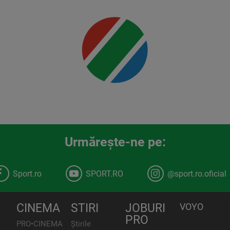
detalii
00:00
Urmăreşte-ne pe:
Sport.ro
SPORT.RO
@sport.ro.oficial
CINEMA
STIRI
JOBURI
VOYO
PRO
PRO•CINEMA
Știrile