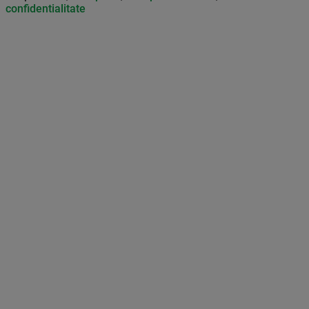
confidentialitate
Don’t miss out on our news and
updates! Enable push
notifications
SUBSCRIBE
NOT NOW
UNSUBSCRIBE