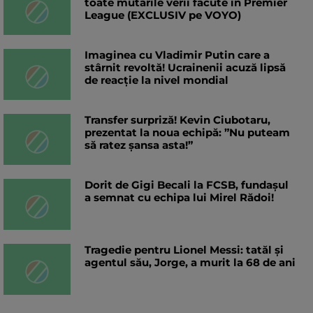
toate mutările verii făcute în Premier
League (EXCLUSIV pe VOYO)
Imaginea cu Vladimir Putin care a
stârnit revoltă! Ucrainenii acuză lipsă
de reacție la nivel mondial
Transfer surpriză! Kevin Ciubotaru,
prezentat la noua echipă: ”Nu puteam
să ratez șansa asta!”
Dorit de Gigi Becali la FCSB, fundașul
a semnat cu echipa lui Mirel Rădoi!
Tragedie pentru Lionel Messi: tatăl și
agentul său, Jorge, a murit la 68 de ani