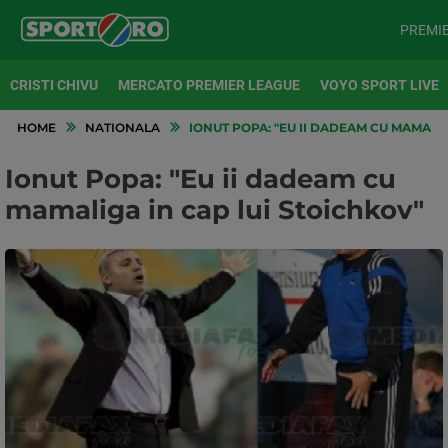
PREMI
CRISTI CHIVU
MERCATO PREMIER LEAGUE
VOYO SPORT LIVE
HOME
NATIONALA
IONUT POPA: "EU II DADEAM CU MAMALIG
Ionut Popa: "Eu ii dadeam cu
mamaliga in cap lui Stoichkov"