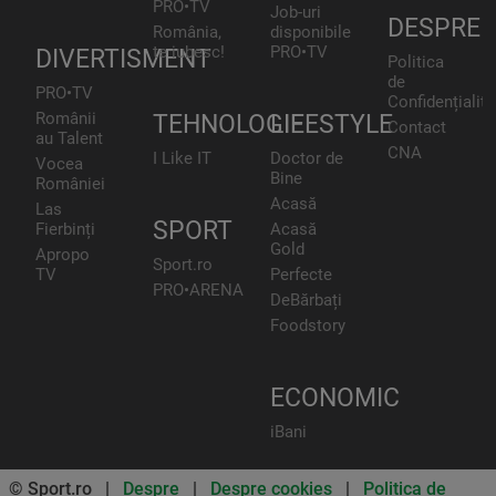
PRO•TV
Job-uri
DESPRE
România,
disponibile
te iubesc!
PRO•TV
DIVERTISMENT
Politica
de
PRO•TV
Confidențialita
Românii
TEHNOLOGIE
LIFESTYLE
Contact
au Talent
CNA
I Like IT
Doctor de
Vocea
Bine
României
Acasă
Las
SPORT
Fierbinți
Acasă
Gold
Apropo
Sport.ro
TV
Perfecte
PRO•ARENA
DeBărbați
Foodstory
ECONOMIC
iBani
© Sport.ro |
Despre
|
Despre cookies
|
Politica de