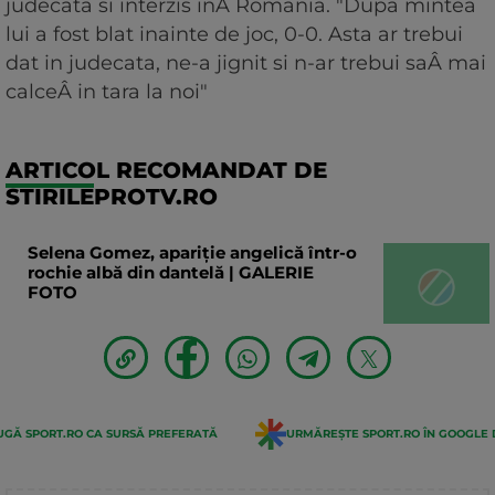
judecata si interzis inÂ Romania. "Dupa mintea
lui a fost blat inainte de joc, 0-0. Asta ar trebui
dat in judecata, ne-a jignit si n-ar trebui saÂ mai
calceÂ in tara la noi"
ARTICOL RECOMANDAT DE
STIRILEPROTV.RO
Selena Gomez, apariție angelică într-o
rochie albă din dantelă | GALERIE
FOTO
GĂ SPORT.RO CA SURSĂ PREFERATĂ
URMĂREȘTE SPORT.RO ÎN GOOGLE 