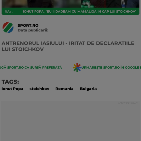
NATIONALA
IONUT POPA: "EU II DADEAM CU MAMALIGA IN CAP LUI STOICHKOV"
SPORT.RO
Data publicarii:
Data
actualizarii:
ANTRENORUL IASIULUI - IRITAT DE DECLARATIILE
LUI STOICHKOV
GĂ SPORT.RO CA SURSĂ PREFERATĂ
URMĂREȘTE SPORT.RO ÎN GOOGLE 
TAGS:
Ionut Popa
stoichkov
Romania
Bulgaria