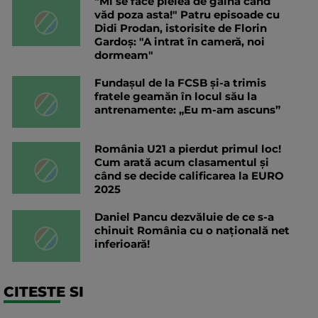
"Mi se face pielea de găină când
văd poza asta!" Patru episoade cu
Didi Prodan, istorisite de Florin
Gardoș: "A intrat în cameră, noi
dormeam"
Fundașul de la FCSB și-a trimis
fratele geamăn în locul său la
antrenamente: „Eu m-am ascuns”
România U21 a pierdut primul loc!
Cum arată acum clasamentul și
când se decide calificarea la EURO
2025
Daniel Pancu dezvăluie de ce s-a
chinuit România cu o națională net
inferioară!
CITESTE SI