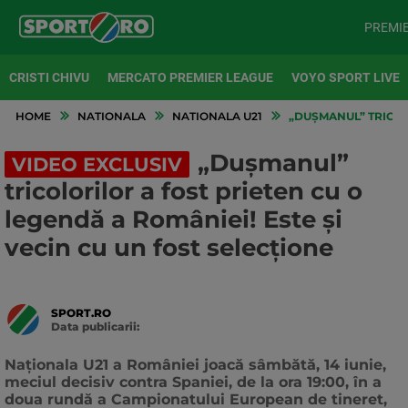
PREMI
CRISTI CHIVU
MERCATO PREMIER LEAGUE
VOYO SPORT LIVE
HOME
NATIONALA
NATIONALA U21
„DUȘMANUL” TRICOLO
„Dușmanul”
VIDEO EXCLUSIV
tricolorilor a fost prieten cu o
legendă a României! Este și
vecin cu un fost selecțione
SPORT.RO
Data publicarii:
Data
actualizarii:
Naționala U21 a României joacă sâmbătă, 14 iunie,
meciul decisiv contra Spaniei, de la ora 19:00, în a
doua rundă a Campionatului European de tineret,