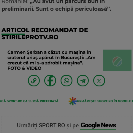
României:
„Au avut un parcurs bun în
preliminarii. Sunt o echipă periculoasă”.
ARTICOL RECOMANDAT DE
STIRILEPROTV.RO
Carmen Șerban a căzut cu mașina în
craterul uriaș apărut în București: „Am
crezut că mi s-a zdrobit mașina”.
FOTO & VIDEO
GĂ SPORT.RO CA SURSĂ PREFERATĂ
URMĂREȘTE SPORT.RO ÎN GOOGLE 
Google News
Urmăriți SPORT.RO și pe