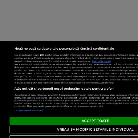
Nouă ne pasă ca datele tale personale să rămână confidențiale
Noi și partenerii noștri
201
stocăm și/sau accesăm informații pe dispozitivul dvs., precum identificatorii cookie 
caracter personal. Puteți accepta sau gestiona alegerile dvs. făcând clic mai jos sau în orice moment, pe pagina cu 
alegeri vor fi raportate partenerilor noștri și nu vă vor afecta navigarea.
Mai multe detalii
Noi si partenerii nostri (retelele de socializare si agentiile de publicitate partenere, precum si furnizorii nostri de
date pentru a permite website-ului sa functioneze, pentru a personaliza continutul si anunturile publicitare afis
profilul dvs., pentru a va oferi functionalitati aferente retelelor de socializare si pentru a analiza traficul pe websit
de art. 15-22 din GDPR in legatura cu prelucrarea datelor cu caracter personal. Aceste drepturi pot fi exercitat
click pe “ACCEPT TOATE”, acceptati folosirea tuturor Tehnologiilor de tip Cookie, care implica inclusiv acceptul d
informatiilor de catre Vendor-ii cu care colaboram. Prin click pe “VREAU SA MODIFIC SETARILE INDIVIDUAL” p
individual, mai putin cele legate de cookie strict necesare pentru functionarea website-ului.
Atât noi, cât și partenerii noștri prelucrăm datele pentru a oferi:
Dezvoltarea și îmbunătățirea serviciilor. Măsurarea performanței reclamelor. Stocarea și/sau accesarea informații
profilurilor pentru selectarea conținutului personalizat. Crearea profilurilor de conținut personalizat. Utiliz
publicității personalizate. Crearea profilurilor pentru publicitate personalizată. Măsurarea performanței conțin
statistici sau combinații de date din surse diferite. Utilizarea de date limitate pentru a selecta publicitatea. Utiliz
conținutul. Date precise de geolocație și identificarea prin scanarea dispozitivului.
Listă parteneri (furnizori)
ACCEPT TOATE
VREAU SA MODIFIC SETARILE INDIVIDUAL