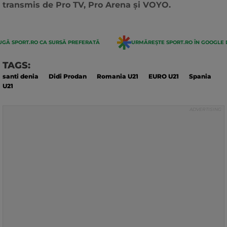
transmis de Pro TV, Pro Arena și VOYO.
GĂ SPORT.RO CA SURSĂ PREFERATĂ
URMĂREȘTE SPORT.RO ÎN GOOGLE 
TAGS:
santi denia
Didi Prodan
Romania U21
EURO U21
Spania
U21