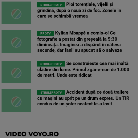
Ploi torențiale, vijelii și
STIRILEPROTV
grindină, după o nouă zi de foc. Zonele în
care se schimbă vremea
Kylian Mbappé a comis-o! Ce
PROTV
fotografie a postat din greșeală la 5:30
dimineața. Imaginea a dispărut în câteva
secunde, dar fanii au apucat să o salveze
Se construiește cea mai înaltă
STIRILEPROTV
clădire din lume. Primul zgârie-nori de 1.000
de metri. Unde este ridicat
Accident după ce două trailere
STIRILEPROTV
cu mașini au oprit pe un drum expres. Un TIR
condus de un șofer neatent le-a lovit
VIDEO VOYO.RO