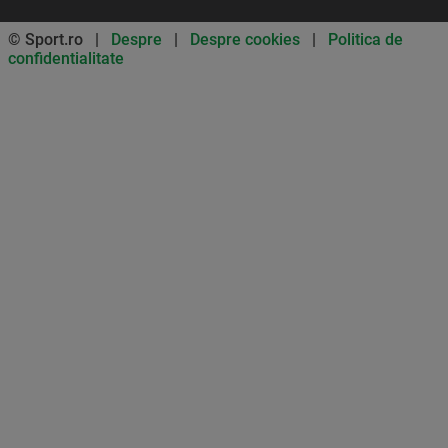
© Sport.ro |
Despre
|
Despre cookies
|
Politica de
confidentialitate
Don’t miss out on our news and
updates! Enable push
notifications
SUBSCRIBE
NOT NOW
UNSUBSCRIBE