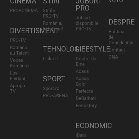
CINEMA
STIRI
JOBURI
VOYO
PRO
PRO•CINEMA
Știrile
PRO•TV
Job-uri
DESPRE
România,
disponibile
te iubesc!
PRO•TV
DIVERTISMENT
Politica
de
PRO•TV
Confidențialita
Românii
TEHNOLOGIE
LIFESTYLE
Contact
au Talent
CNA
I Like IT
Doctor de
Vocea
Bine
României
Acasă
Las
SPORT
Fierbinți
Acasă
Gold
Apropo
Sport.ro
TV
Perfecte
PRO•ARENA
DeBărbați
Foodstory
ECONOMIC
iBani