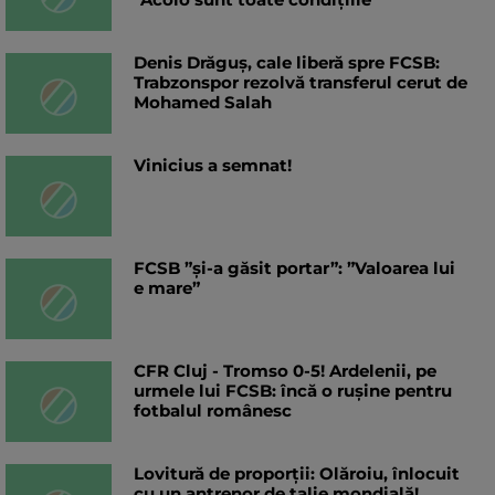
Denis Drăguș, cale liberă spre FCSB:
Trabzonspor rezolvă transferul cerut de
Mohamed Salah
Vinicius a semnat!
FCSB ”și-a găsit portar”: ”Valoarea lui
e mare”
CFR Cluj - Tromso 0-5! Ardelenii, pe
urmele lui FCSB: încă o rușine pentru
fotbalul românesc
Lovitură de proporții: Olăroiu, înlocuit
cu un antrenor de talie mondială!