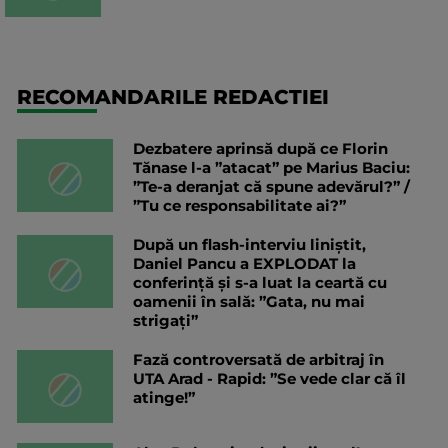
RECOMANDARILE REDACTIEI
Dezbatere aprinsă după ce Florin
Tănase l-a ”atacat” pe Marius Baciu:
”Te-a deranjat că spune adevărul?” /
”Tu ce responsabilitate ai?”
După un flash-interviu liniștit,
Daniel Pancu a EXPLODAT la
conferință și s-a luat la ceartă cu
oamenii în sală: ”Gata, nu mai
strigați”
Fază controversată de arbitraj în
UTA Arad - Rapid: ”Se vede clar că îl
atinge!”