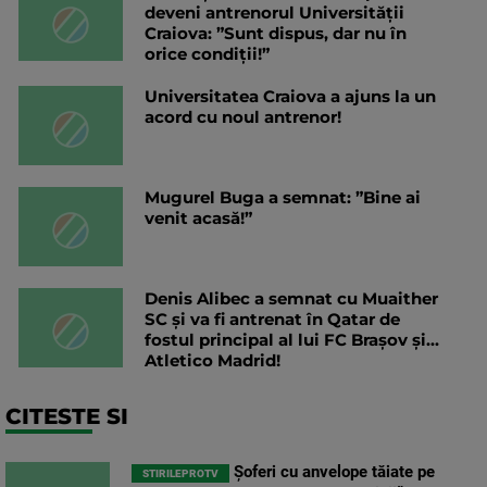
deveni antrenorul Universității
Craiova: ”Sunt dispus, dar nu în
orice condiții!”
Universitatea Craiova a ajuns la un
acord cu noul antrenor!
Mugurel Buga a semnat: ”Bine ai
venit acasă!”
Denis Alibec a semnat cu Muaither
SC și va fi antrenat în Qatar de
fostul principal al lui FC Brașov și...
Atletico Madrid!
CITESTE SI
Șoferi cu anvelope tăiate pe
STIRILEPROTV