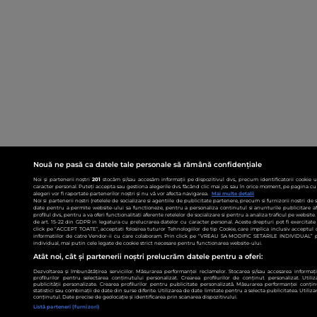
Nouă ne pasă ca datele tale personale să rămână confidențiale
Noi și partenerii noștri
201
stocăm și/sau accesăm informații pe dispozitivul dvs., precum identificatorii cookie 
caracter personal. Puteți accepta sau gestiona alegerile dvs. făcând clic mai jos sau în orice moment, pe pagina cu 
alegeri vor fi raportate partenerilor noștri și nu vă vor afecta navigarea.
Mai multe detalii
Noi si partenerii nostri (retelele de socializare si agentiile de publicitate partenere, precum si furnizorii nostri de
date pentru a permite website-ului sa functioneze, pentru a personaliza continutul si anunturile publicitare afis
profilul dvs., pentru a va oferi functionalitati aferente retelelor de socializare si pentru a analiza traficul pe websit
de art. 15-22 din GDPR in legatura cu prelucrarea datelor cu caracter personal. Aceste drepturi pot fi exercitat
click pe “ACCEPT TOATE”, acceptati folosirea tuturor Tehnologiilor de tip Cookie, care implica inclusiv acceptul d
informatiilor de catre Vendor-ii cu care colaboram. Prin click pe “VREAU SA MODIFIC SETARILE INDIVIDUAL” p
individual, mai putin cele legate de cookie strict necesare pentru functionarea website-ului.
Atât noi, cât și partenerii noștri prelucrăm datele pentru a oferi:
Dezvoltarea și îmbunătățirea serviciilor. Măsurarea performanței reclamelor. Stocarea și/sau accesarea informații
profilurilor pentru selectarea conținutului personalizat. Crearea profilurilor de conținut personalizat. Utiliz
publicității personalizate. Crearea profilurilor pentru publicitate personalizată. Măsurarea performanței conțin
statistici sau combinații de date din surse diferite. Utilizarea de date limitate pentru a selecta publicitatea. Utiliz
conținutul. Date precise de geolocație și identificarea prin scanarea dispozitivului.
Listă parteneri (furnizori)