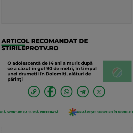
ARTICOL RECOMANDAT DE
STIRILEPROTV.RO
O adolescentă de 14 ani a murit după
ce a căzut în gol 90 de metri, în timpul
unei drumeții în Dolomiți, alături de
părinți
GĂ SPORT.RO CA SURSĂ PREFERATĂ
URMĂREȘTE SPORT.RO ÎN GOOGLE 