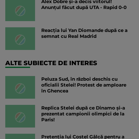
Alex Dobre și-a decis viitorul!
Anunțul făcut după UTA - Rapid 0-0
Reacția lui Yan Diomande după ce a
semnat cu Real Madrid
ALTE SUBIECTE DE INTERES
Peluza Sud, în război deschis cu
oficialii Stelei! Protest de amploare
în Ghencea
Replica Stelei după ce Dinamo și-a
prezentat campionii olimpici de la
Paris!
Pretenția lui Costel Gâlcă pentru a