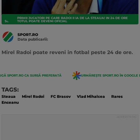
PRIMII JUCATORI PE CARE RADOI II IA DE LA STEAUA! IN 24 DE ORE
SUPERLIGA
TOTUL POATE DEVENI OFICIAL
SPORT.RO
Data publicarii:
Data
actualizarii:
Mirel Radoi poate reveni in fotbal peste 24 de ore.
GĂ SPORT.RO CA SURSĂ PREFERATĂ
URMĂREȘTE SPORT.RO ÎN GOOGLE 
TAGS:
Steaua
Mirel Radoi
FC Brasov
Vlad Mihalcea
Rares
Enceanu