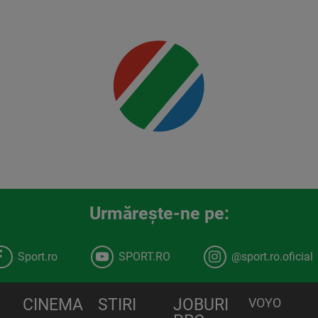
Mai multe
detalii
00:00
Urmăreşte-ne pe:
Sport.ro
SPORT.RO
@sport.ro.oficial
CINEMA
STIRI
JOBURI
VOYO