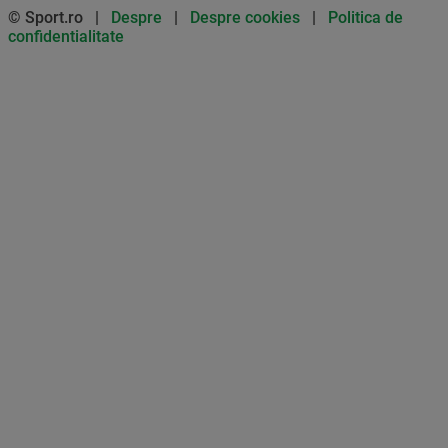
© Sport.ro |
Despre
|
Despre cookies
|
Politica de
confidentialitate
Don’t miss out on our news and
updates! Enable push
notifications
SUBSCRIBE
NOT NOW
UNSUBSCRIBE