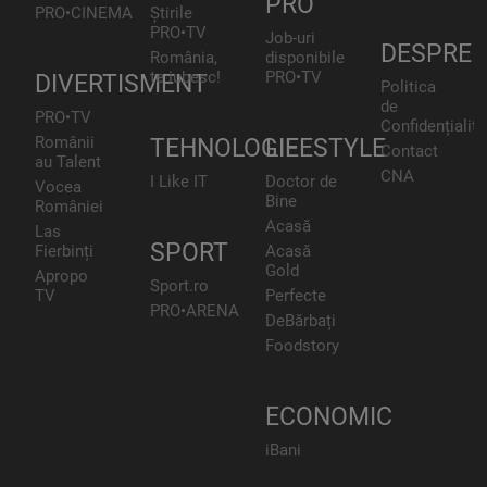
PRO
PRO•CINEMA
Știrile
PRO•TV
Job-uri
DESPRE
România,
disponibile
te iubesc!
PRO•TV
DIVERTISMENT
Politica
de
PRO•TV
Confidențialita
Românii
TEHNOLOGIE
LIFESTYLE
Contact
au Talent
CNA
I Like IT
Doctor de
Vocea
Bine
României
Acasă
Las
SPORT
Fierbinți
Acasă
Gold
Apropo
Sport.ro
TV
Perfecte
PRO•ARENA
DeBărbați
Foodstory
ECONOMIC
iBani