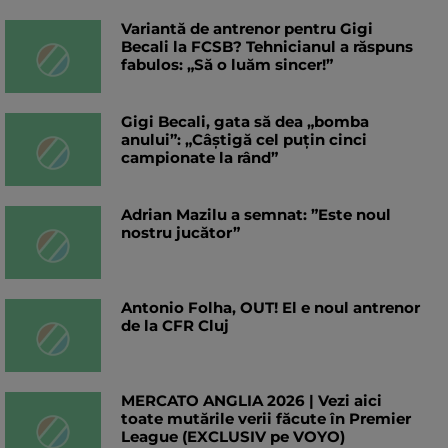
Variantă de antrenor pentru Gigi
Becali la FCSB? Tehnicianul a răspuns
fabulos: „Să o luăm sincer!”
Gigi Becali, gata să dea „bomba
anului”: „Câștigă cel puțin cinci
campionate la rând”
Adrian Mazilu a semnat: ”Este noul
nostru jucător”
Antonio Folha, OUT! El e noul antrenor
de la CFR Cluj
MERCATO ANGLIA 2026 | Vezi aici
toate mutările verii făcute în Premier
League (EXCLUSIV pe VOYO)