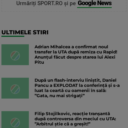
Google News
Urmăriți SPORT.RO și pe
ULTIMELE STIRI
Adrian Mihalcea a confirmat noul
transfer la UTA după remiza cu Rapid!
Anunțul făcut despre starea lui Alexi
Pitu
După un flash-interviu liniștit, Daniel
Pancu a EXPLODAT la conferință și s-a
luat la ceartă cu oamenii în sală:
”Gata, nu mai strigați”
Filip Stojilkovic, reacție tranșantă
după controversa din meciul cu UTA:
”Arbitrul știe că a greșit!”