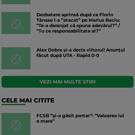
Dezbatere aprinsă după ce Florin
Tănase l-a ”atacat” pe Marius Baciu:
”Te-a deranjat că spune adevărul?” /
”Tu ce responsabilitate ai?”
Alex Dobre și-a decis viitorul! Anunțul
făcut după UTA - Rapid 0-0
VEZI MAI MULTE STIRI
CELE MAI CITITE
FCSB ”și-a găsit portar”: ”Valoarea lui
e mare”