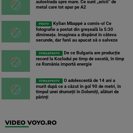
autostrada spre mare. Ce sunt „aricii” de
metal care tot apar pe A2
Kylian Mbappé a comis-o! Ce
PROTV
fotografie a postat din greșeală la 5:30
dimineața. Imaginea a dispărut în câteva
secunde, dar fanii au apucat să o salveze
De ce Bulgaria are producție
STIRILEPROTV
record la Kozlodui pe timp de secetă, în timp
ce România importă energie
O adolescentă de 14 ani a
STIRILEPROTV
murit după ce a căzut în gol 90 de metri, în
timpul unei drumeții în Dolomiți, alături de
părinți
VIDEO VOYO.RO