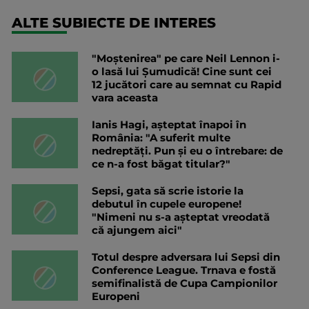
ALTE SUBIECTE DE INTERES
"Moștenirea" pe care Neil Lennon i-
o lasă lui Șumudică! Cine sunt cei
12 jucători care au semnat cu Rapid
vara aceasta
Ianis Hagi, așteptat înapoi în
România: "A suferit multe
nedreptăți. Pun și eu o întrebare: de
ce n-a fost băgat titular?"
Sepsi, gata să scrie istorie la
debutul în cupele europene!
"Nimeni nu s-a așteptat vreodată
că ajungem aici"
Totul despre adversara lui Sepsi din
Conference League. Trnava e fostă
semifinalistă de Cupa Campionilor
Europeni