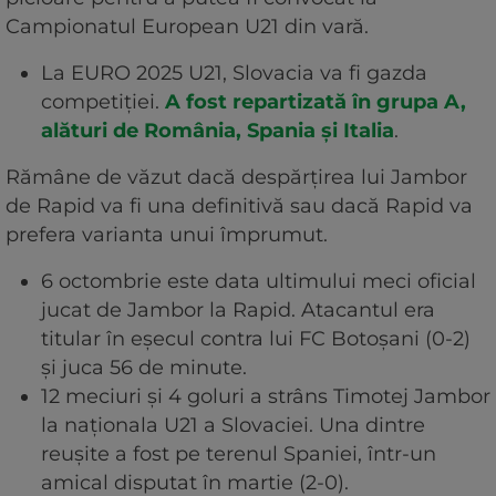
Campionatul European U21 din vară.
La EURO 2025 U21, Slovacia va fi gazda
competiției.
A fost repartizată în grupa A,
alături de România, Spania și Italia
.
Rămâne de văzut dacă despărțirea lui Jambor
de Rapid va fi una definitivă sau dacă Rapid va
prefera varianta unui împrumut.
6 octombrie este data ultimului meci oficial
jucat de Jambor la Rapid. Atacantul era
titular în eșecul contra lui FC Botoșani (0-2)
și juca 56 de minute.
12 meciuri și 4 goluri a strâns Timotej Jambor
la naționala U21 a Slovaciei. Una dintre
reușite a fost pe terenul Spaniei, într-un
amical disputat în martie (2-0).