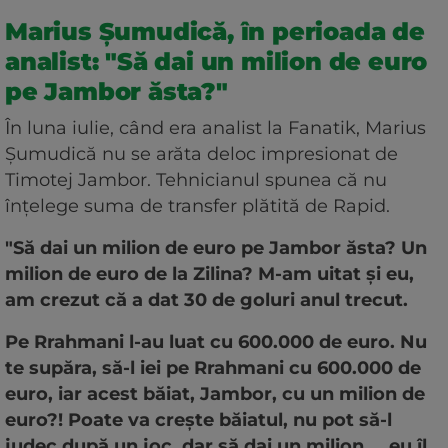
Marius Șumudică, în perioada de
analist: "Să dai un milion de euro
pe Jambor ăsta?"
În luna iulie, când era analist la Fanatik, Marius
Șumudică nu se arăta deloc impresionat de
Timotej Jambor. Tehnicianul spunea că nu
înțelege suma de transfer plătită de Rapid.
"Să dai un milion de euro pe Jambor ăsta? Un
milion de euro de la Zilina? M-am uitat și eu,
am crezut că a dat 30 de goluri anul trecut.
Pe Rrahmani l-au luat cu 600.000 de euro. Nu
te supăra, să-l iei pe Rrahmani cu 600.000 de
euro, iar acest băiat, Jambor, cu un milion de
euro?! Poate va crește băiatul, nu pot să-l
judec după un joc, dar să dai un milion.... eu îl