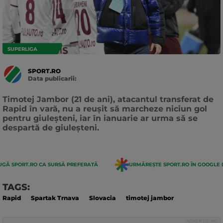
SUPERLIGA
SPORT.RO
Data publicarii:
Data
actualizarii:
Timotej Jambor (21 de ani), atacantul transferat de
Rapid în vară, nu a reușit să marcheze niciun gol
pentru giuleșteni, iar în ianuarie ar urma să se
despartă de giuleșteni.
GĂ SPORT.RO CA SURSĂ PREFERATĂ
URMĂREȘTE SPORT.RO ÎN GOOGLE 
TAGS:
Rapid
Spartak Trnava
Slovacia
timotej jambor