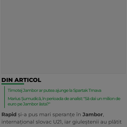
DIN ARTICOL
Timotej Jambor ar putea ajunge la Spartak Trnava
Marius Șumudică, în perioada de analist: "Să dai un milion de
euro pe Jambor ăsta?"
Rapid
și-a pus mari speranțe în
Jambor
,
internațional slovac U21, iar giuleștenii au plătit