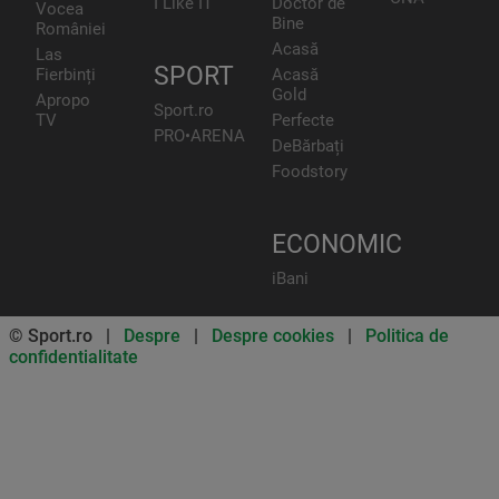
I Like IT
Doctor de
Vocea
Bine
României
Acasă
Las
SPORT
Fierbinți
Acasă
Gold
Apropo
Sport.ro
TV
Perfecte
PRO•ARENA
DeBărbați
Foodstory
ECONOMIC
iBani
© Sport.ro |
Despre
|
Despre cookies
|
Politica de
confidentialitate
Don’t miss out on our news and
updates! Enable push
notifications
SUBSCRIBE
NOT NOW