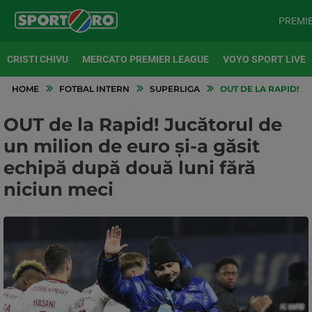
PREMI
CRISTI CHIVU
MERCATO PREMIER LEAGUE
VOYO SPORT LIVE
HOME
FOTBAL INTERN
SUPERLIGA
OUT DE LA RAPID! J
OUT de la Rapid! Jucătorul de
un milion de euro și-a găsit
echipă după două luni fără
niciun meci