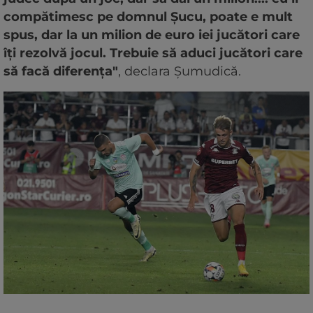
compătimesc pe domnul Șucu, poate e mult
spus, dar la un milion de euro iei jucători care
îți rezolvă jocul. Trebuie să aduci jucători care
să facă diferența"
, declara Șumudică.