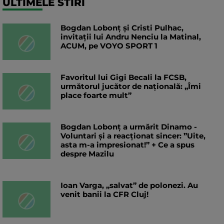
ULTIMELE STIRI
Bogdan Lobonț și Cristi Pulhac,
invitații lui Andru Nenciu la Matinal,
ACUM, pe VOYO SPORT 1
Favoritul lui Gigi Becali la FCSB,
următorul jucător de națională: „Îmi
place foarte mult”
Bogdan Lobonț a urmărit Dinamo -
Voluntari și a reacționat sincer: ”Uite,
asta m-a impresionat!” + Ce a spus
despre Mazilu
Ioan Varga, „salvat” de polonezi. Au
venit banii la CFR Cluj!