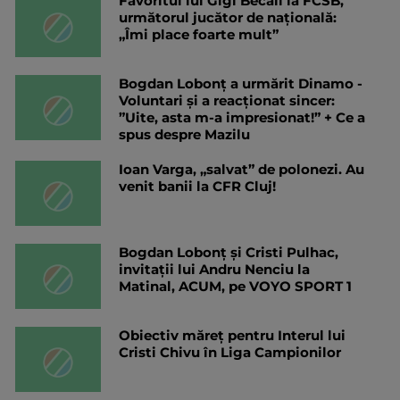
Favoritul lui Gigi Becali la FCSB,
următorul jucător de națională:
„Îmi place foarte mult”
Bogdan Lobonț a urmărit Dinamo -
Voluntari și a reacționat sincer:
”Uite, asta m-a impresionat!” + Ce a
spus despre Mazilu
Ioan Varga, „salvat” de polonezi. Au
venit banii la CFR Cluj!
Bogdan Lobonț și Cristi Pulhac,
invitații lui Andru Nenciu la
Matinal, ACUM, pe VOYO SPORT 1
Obiectiv măreț pentru Interul lui
Cristi Chivu în Liga Campionilor