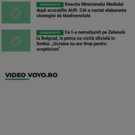
Reacția Ministerului Mediului
STIRILEPROTV
după acuzațiile AUR. Cât a costat elaborarea
strategiei de biodiversitate
Ce l-a nemulțumit pe Zelenski
STIRILEPROTV
la Belgrad, în prima sa vizită oficială în
Serbia: „Ucraina nu are timp pentru
scepticism”
VIDEO VOYO.RO
UEFA
Europa
Conference
League