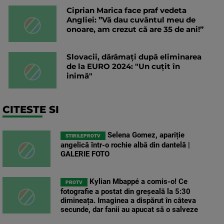
Ciprian Marica face praf vedeta
Angliei: ”Vă dau cuvântul meu de
onoare, am crezut că are 35 de ani!”
Slovacii, dărâmați după eliminarea
de la EURO 2024: "Un cuțit în
inimă"
CITESTE SI
Selena Gomez, apariție
STIRILEPROTV
angelică într-o rochie albă din dantelă |
GALERIE FOTO
Kylian Mbappé a comis-o! Ce
PROTV
fotografie a postat din greșeală la 5:30
dimineața. Imaginea a dispărut în câteva
secunde, dar fanii au apucat să o salveze