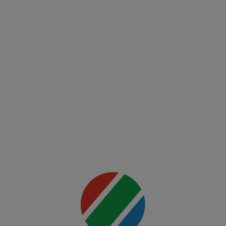
Europa
Conference
League
FCSB -
FK Auda
Mai multe
detalii
00:00