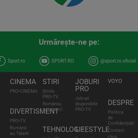
Urmăreşte-ne pe:
Sport.ro
SPORT.RO
@sport.ro.oficial
CINEMA
STIRI
JOBURI
VOYO
PRO
PRO•CINEMA
Știrile
PRO•TV
Job-uri
DESPRE
România,
disponibile
te iubesc!
PRO•TV
DIVERTISMENT
Politica
de
PRO•TV
Confidențialita
Românii
TEHNOLOGIE
LIFESTYLE
Contact
au Talent
CNA