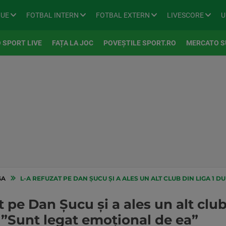
GUE
FOTBAL INTERN
FOTBAL EXTERN
LIVESCORE
U
 SPORT LIVE
FAȚA LA JOC
POVEȘTILE SPORT.RO
MERCATO S
GA
L-A REFUZAT PE DAN ȘUCU ȘI A ALES UN ALT CLUB DIN LIGA 1 DUPĂ CE A PLEC
t pe Dan Șucu și a ales un alt clu
: ”Sunt legat emoțional de ea”