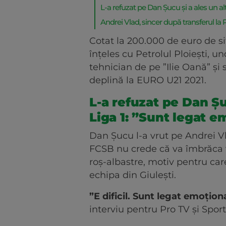
L-a refuzat pe Dan Șucu și a ales un al
Andrei Vlad, sincer după transferul la
Cotat la 200.000 de euro de sit
înțeles cu Petrolul Ploiești, 
tehnician de pe ”Ilie Oană” și 
deplină la EURO U21 2021.
L-a refuzat pe Dan Șu
Liga 1: ”Sunt legat 
Dan Șucu l-a vrut pe Andrei Vl
FCSB nu crede că va îmbrăca v
roș-albastre, motiv pentru car
echipa din Giulești.
”E dificil. Sunt legat emoțio
interviu pentru Pro TV și Sport