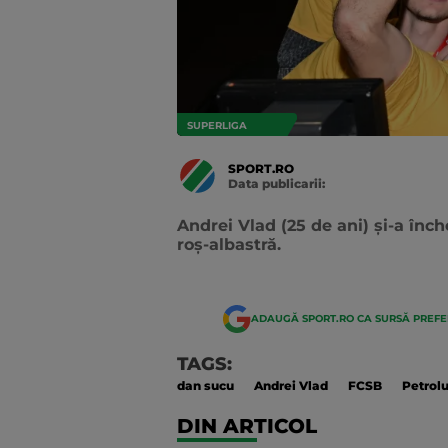
SUPERLIGA
SPORT.RO
Data publicarii:
Data
actualizarii:
Andrei Vlad (25 de ani) și-a înch
roș-albastră.
ADAUGĂ SPORT.RO CA SURSĂ PREF
TAGS:
dan sucu
Andrei Vlad
FCSB
Petrolu
DIN ARTICOL