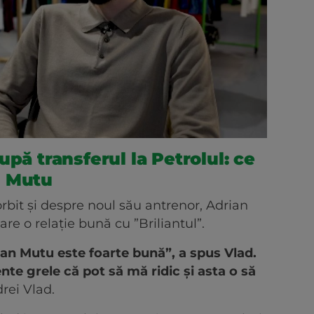
upă transferul la Petrolul: ce
n Mutu
orbit și despre noul său antrenor, Adrian
are o relație bună cu ”Briliantul”.
ian Mutu este foarte bună”, a spus Vlad.
e grele că pot să mă ridic și asta o să
rei Vlad.