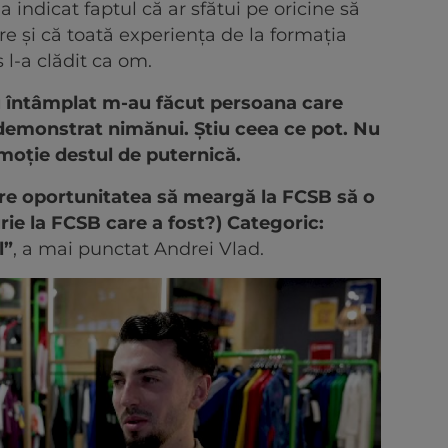
 indicat faptul că ar sfătui pe oricine să
 și că toată experiența de la formația
 l-a clădit ca om.
u întâmplat m-au făcut persoana care
demonstrat nimănui. Știu ceea ce pot. Nu
emoție destul de puternică.
 are oportunitatea să meargă la FCSB să o
rie la FCSB care a fost?) Categoric:
l”
, a mai punctat Andrei Vlad.