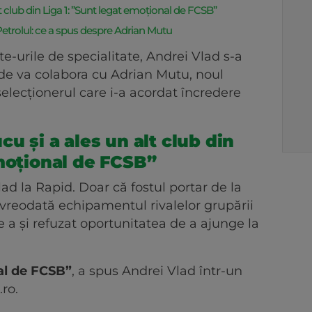
t club din Liga 1: ”Sunt legat emoțional de FCSB”
 Petrolul: ce a spus despre Adrian Mutu
e-urile de specialitate, Andrei Vlad s-a
unde va colabora cu Adrian Mutu, noul
selecționerul care i-a acordat încredere
cu și a ales un alt club din
emoțional de FCSB”
ad la Rapid. Doar că fostul portar de la
reodată echipamentul rivalelor grupării
e a și refuzat oportunitatea de a ajunge la
nal de FCSB”
, a spus Andrei Vlad într-un
.ro.