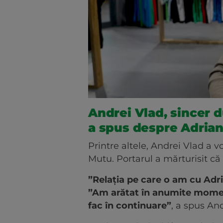
Andrei Vlad, sincer d
a spus despre Adria
Printre altele, Andrei Vlad a v
Mutu. Portarul a mărturisit că 
”Relația pe care o am cu Adr
”Am arătat în anumite moment
fac în continuare”
, a spus And