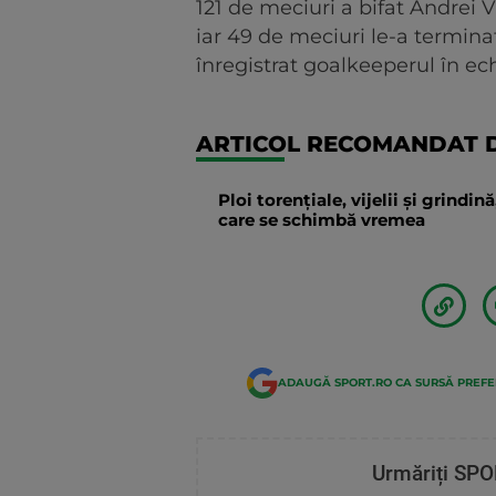
121 de meciuri a bifat Andrei V
iar 49 de meciuri le-a termina
înregistrat goalkeeperul în ec
ARTICOL RECOMANDAT D
Ploi torențiale, vijelii și grindi
care se schimbă vremea
ADAUGĂ SPORT.RO CA SURSĂ PREF
Urmăriți SPO