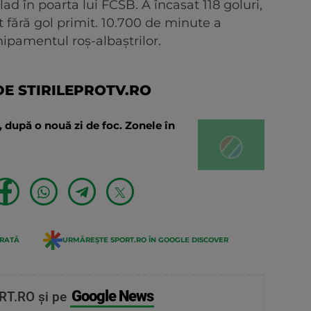
lad în poarta lui FCSB. A încasat 118 goluri,
t fără gol primit. 10.700 de minute a
hipamentul roș-albaștrilor.
E STIRILEPROTV.RO
nă, după o nouă zi de foc. Zonele în
ERATĂ
URMĂREȘTE SPORT.RO ÎN GOOGLE DISCOVER
Google News
RT.RO și pe