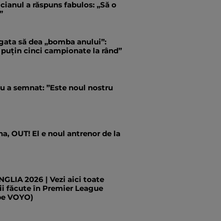
ianul a răspuns fabulos: „Să o
”
 gata să dea „bomba anului”:
 puțin cinci campionate la rând”
u a semnat: ”Este noul nostru
a, OUT! El e noul antrenor de la
LIA 2026 | Vezi aici toate
ii făcute în Premier League
pe VOYO)