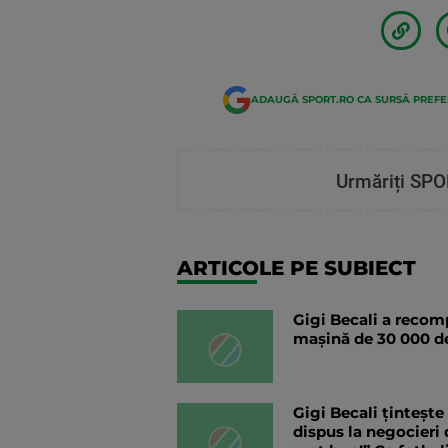
ADAUGĂ SPORT.RO CA SURSĂ PREF
Urmăriți SPO
ARTICOLE PE SUBIECT
Gigi Becali a recomp
mașină de 30 000 de 
Gigi Becali țintește
dispus la negocieri