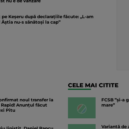
ist nu e de vânzare
t pe Keșeru după declarațiile făcute: „L-am
 Ăștia nu-s sănătoși la cap”
CELE MAI CITITE
nfirmat noul transfer la
FCSB ”și-a g
 Rapid! Anunțul făcut
mare”
exi Pitu
Variantă de 
iu liniștit, Daniel Pancu