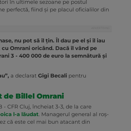
cători în ultimele sezoane pe postul
e perfectă, fiind și pe placul oficialilor din
se, nu pot să îl țin. Îl dau pe el și îl iau
 cu Omrani oricând. Dacă îl vând pe
rani 3 - 400 000 de euro la semnătură și
au”,
a declarat
Gigi Becali
pentru
t de Billel Omrani
- CFR Cluj, încheiat 3-3, de la care
oica l-a lăudat
. Managerul general al roș-
cez că este cel mai bun atacant din