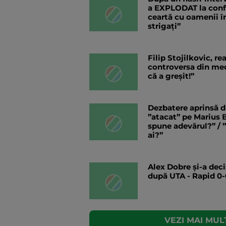
a EXPLODAT la confer
ceartă cu oamenii în
strigați”
Filip Stojilkovic, r
controversa din meci
că a greșit!”
Dezbatere aprinsă d
”atacat” pe Marius B
spune adevărul?” / 
ai?”
Alex Dobre și-a deci
după UTA - Rapid 0-
VEZI MAI MULT