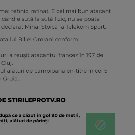
ai tehnic, rafinat. E cel mai bun atacant
 când e sută la sută fizic, nu se poate
 declarat Mihai Stoica la Telekom Sport.
cota lui Billel Omrani conform
-uri a reușit atacantul francez în 197 de
 Cluj.
tul alături de campioana en-titre în cei 5
n Gruia.
E STIRILEPROTV.RO
după ce a căzut în gol 90 de metri,
ți, alături de părinți