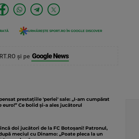
ERATĂ
URMĂREȘTE SPORT.RO ÎN GOOGLE DISCOVER
Google News
RT.RO și pe
ensat prestațiile 'perlei' sale: „I-am cumpărat
euro!” Ce bolid și-a ales jucătorul
 încă doi jucători de la FC Botoșani! Patronul,
 după meciul cu Dinamo: „Poate pleca la un