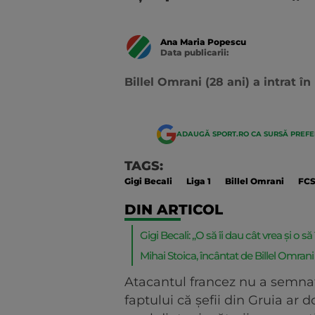
Ana Maria Popescu
Data publicarii:
Data
actualizarii:
Billel Omrani (28 ani) a intrat în
ADAUGĂ SPORT.RO CA SURSĂ PREF
TAGS:
Gigi Becali
Liga 1
Billel Omrani
FC
DIN ARTICOL
Gigi Becali: „O să îi dau cât vrea și o să î
Mihai Stoica, încântat de Billel Omran
Atacantul francez nu a semnat
faptului că șefii din Gruia ar 