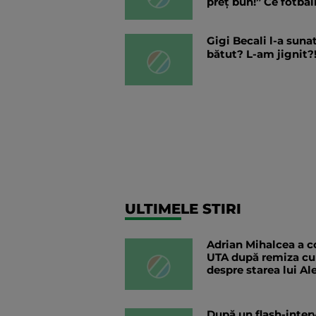
preț bun!” Ce fotbal
Gigi Becali l-a suna
bătut? L-am jignit?!
ULTIMELE STIRI
Adrian Mihalcea a co
UTA după remiza cu
despre starea lui Al
După un flash-interv