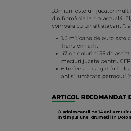
„Omrani este un jucător mult m
din România la ora actuală. El,
compara cu un alt atacant!”, a
1.6 milioane de euro este 
Transfermarkt.
47 de goluri și 35 de assist
meciuri jucate pentru CFR
6 trofee a câștigat fotbalis
ani și jumătate petrecuți î
ARTICOL RECOMANDAT D
O adolescentă de 14 ani a murit 
în timpul unei drumeții în Dolomi