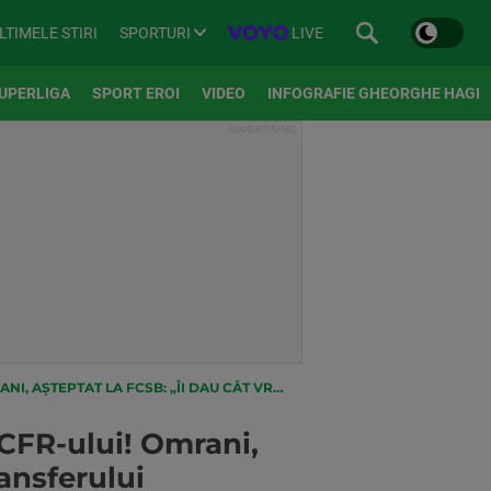
SPORTURI
LIVE
LTIMELE STIRI
UPERLIGA
SPORT EROI
VIDEO
INFOGRAFIE GHEORGHE HAGI
„ÎI DAU CÂT VREA ȘI ÎL IAU!” CONDIȚIA TRANSFERULUI
 CFR-ului! Omrani,
transferului