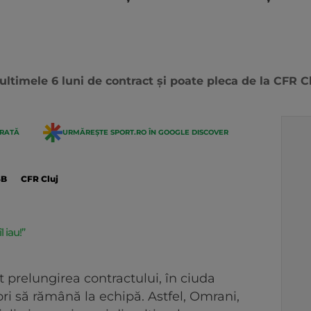
 ultimele 6 luni de contract și poate pleca de la CFR Cl
ERATĂ
URMĂREȘTE SPORT.RO ÎN GOOGLE DISCOVER
SB
CFR Cluj
l iau!”
i
 prelungirea contractului, în ciuda
dori să rămână la echipă. Astfel, Omrani,