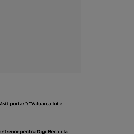
ăsit portar”: ”Valoarea lui e
antrenor pentru Gigi Becali la