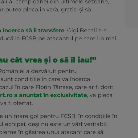
iali ai campioanei din ultimele sezoane,
 putea pleca în vară, gratis, și să
 încerca să îl transfere
, Gigi Becali s-a
 aducă la FCSB pe atacantul pe care l-a mai
au cât vrea și o să îl iau!”
României a dezvăluit pentru
sunt condițiile în care va încerca
 cazul în care Florin Tănase, care ar fi dorit
.ro a anunțat în exclusivitate
, va pleca
va fi ofertat.
a un mare gol pentru FCSB, în condițiile în
 echipei, deși nu este un vârf veritabil.
obleme în găsirea unui atacant care să