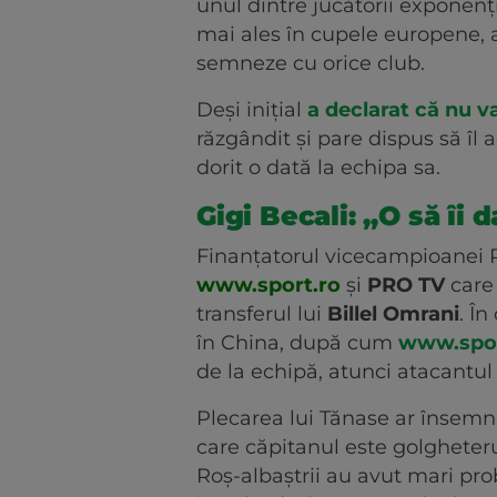
unul dintre jucătorii exponenț
mai ales în cupele europene, ar
semneze cu orice club.
Deși inițial
a declarat că nu va
răzgândit și pare dispus să îl
dorit o dată la echipa sa.
Gigi Becali: „O să îi d
Finanțatorul vicecampioanei 
www.sport.ro
și
PRO TV
care 
transferul lui
Billel Omrani
. În
în China, după cum
www.sport
de la echipă, atunci atacantul 
Plecarea lui Tănase ar însemn
care căpitanul este golgheterul
Roș-albaștrii au avut mari pr