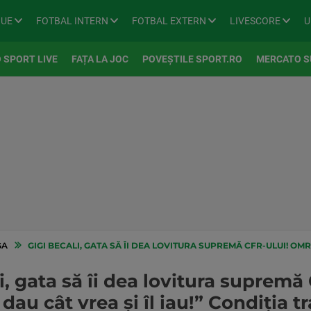
GUE
FOTBAL INTERN
FOTBAL EXTERN
LIVESCORE
U
 SPORT LIVE
FAȚA LA JOC
POVEȘTILE SPORT.RO
MERCATO S
GA
GIGI BECALI, GATA SĂ ÎI DEA LOVITURA SUPREMĂ CFR-ULUI! OMRANI, AȘTEPTAT LA FCSB: 
i, gata să îi dea lovitura supremă
 dau cât vrea și îl iau!” Condiția 