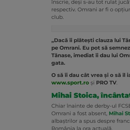
înscrie, deși s-au tot rulat ju
respectiv. Omrani ar fi o opțiun
club.
„Dacă îi plătești clauza lui Tăna
pe Omrani. Eu pot să semnez
Tănase, imediat îi dau lui Om
gata.
O să îi dau cât vrea și o să îl i
www.sport.ro
și
PRO TV
.
Mihai Stoica, încânta
Chiar înainte de derby-ul FCSB 
Omrani a fost absent,
Mihai St
albaștrilor a spus despre fran
România la ora actuală.