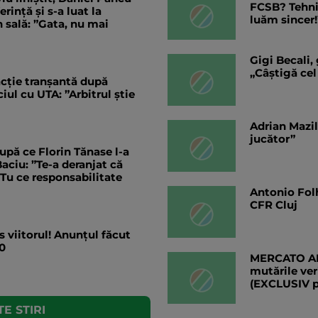
FCSB? Tehnic
ință și s-a luat la
luăm sincer!
 sală: ”Gata, nu mai
Gigi Becali,
„Câștigă cel
eacție tranșantă după
ul cu UTA: ”Arbitrul știe
Adrian Mazil
jucător”
upă ce Florin Tănase l-a
aciu: ”Te-a deranjat că
”Tu ce responsabilitate
Antonio Folh
CFR Cluj
s viitorul! Anunțul făcut
0
MERCATO ANG
mutările ver
(EXCLUSIV 
E STIRI