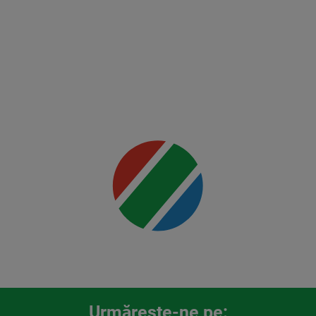
FK Auda
Mai multe
detalii
00:00
Urmăreşte-ne pe: