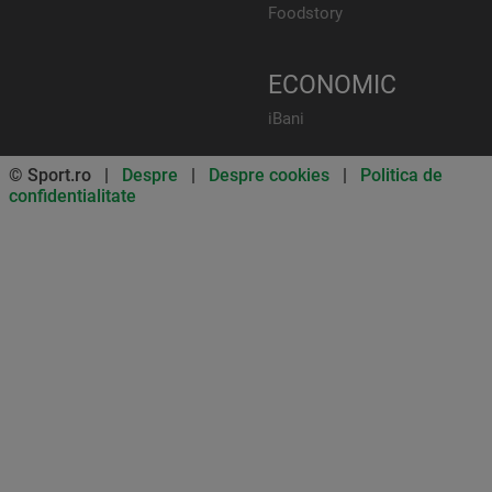
Foodstory
ECONOMIC
iBani
© Sport.ro |
Despre
|
Despre cookies
|
Politica de
confidentialitate
Don’t miss out on our news and
updates! Enable push
notifications
SUBSCRIBE
NOT NOW
UNSUBSCRIBE