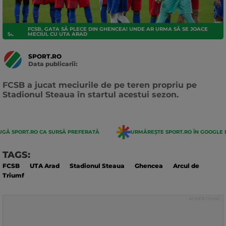
FCSB, GATA SĂ PLECE DIN GHENCEA! UNDE AR URMA SĂ SE JOACE
SUPERLIGA
MECIUL CU UTA ARAD
SPORT.RO
Data publicarii:
Data
actualizarii:
FCSB a jucat meciurile de pe teren propriu pe
Stadionul Steaua în startul acestui sezon.
GĂ SPORT.RO CA SURSĂ PREFERATĂ
URMĂREȘTE SPORT.RO ÎN GOOGLE 
TAGS:
FCSB
UTA Arad
Stadionul Steaua
Ghencea
Arcul de
Triumf