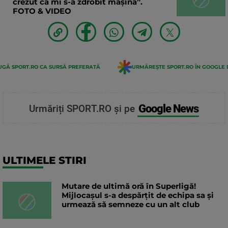
crezut că mi s-a zdrobit mașina”.
FOTO & VIDEO
GĂ SPORT.RO CA SURSĂ PREFERATĂ
URMĂREȘTE SPORT.RO ÎN GOOGLE 
Google News
Urmăriți SPORT.RO și pe
ULTIMELE STIRI
Mutare de ultimă oră în Superligă!
Mijlocașul s-a despărțit de echipa sa și
urmează să semneze cu un alt club