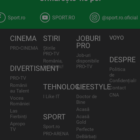
Sport.ro
SPORT.RO
@sport.ro.oficial
CINEMA
STIRI
JOBURI
VOYO
PRO
PRO•CINEMA
Știrile
PRO•TV
Job-uri
DESPRE
România,
disponibile
te iubesc!
PRO•TV
DIVERTISMENT
Politica
de
PRO•TV
Confidențialita
Românii
TEHNOLOGIE
LIFESTYLE
Contact
au Talent
CNA
I Like IT
Doctor de
Vocea
Bine
României
Acasă
Las
SPORT
Fierbinți
Acasă
Gold
Apropo
Sport.ro
TV
Perfecte
PRO•ARENA
DeBărbați