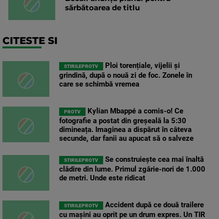
sărbătoarea de titlu
CITESTE SI
Ploi torențiale, vijelii și
STIRILEPROTV
grindină, după o nouă zi de foc. Zonele în
care se schimbă vremea
Kylian Mbappé a comis-o! Ce
PROTV
fotografie a postat din greșeală la 5:30
dimineața. Imaginea a dispărut în câteva
secunde, dar fanii au apucat să o salveze
Se construiește cea mai înaltă
STIRILEPROTV
clădire din lume. Primul zgârie-nori de 1.000
de metri. Unde este ridicat
Accident după ce două trailere
STIRILEPROTV
cu mașini au oprit pe un drum expres. Un TIR