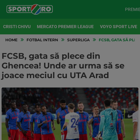
PREMI
CRISTI CHIVU
MERCATO PREMIER LEAGUE
VOYO SPORT LIVE
HOME
FOTBAL INTERN
SUPERLIGA
FCSB, GATA SĂ PLEC
FCSB, gata să plece din
Ghencea! Unde ar urma să se
joace meciul cu UTA Arad