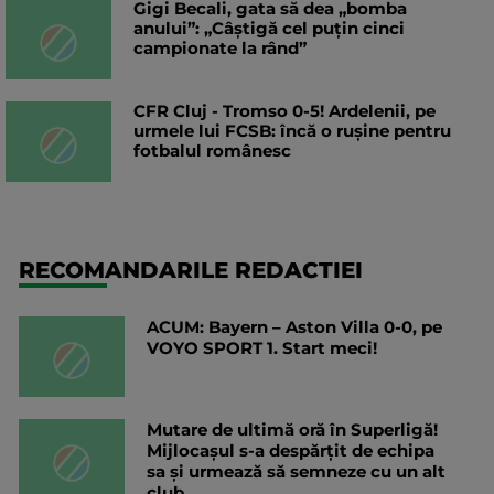
Gigi Becali, gata să dea „bomba
anului”: „Câștigă cel puțin cinci
campionate la rând”
CFR Cluj - Tromso 0-5! Ardelenii, pe
urmele lui FCSB: încă o rușine pentru
fotbalul românesc
RECOMANDARILE REDACTIEI
ACUM: Bayern – Aston Villa 0-0, pe
VOYO SPORT 1. Start meci!
Mutare de ultimă oră în Superligă!
Mijlocașul s-a despărțit de echipa
sa și urmează să semneze cu un alt
club