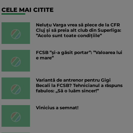
CELE MAI CITITE
Neluțu Varga vrea să plece de la CFR
Cluj și să preia alt club din Superliga:
”Acolo sunt toate condițiile”
FCSB ”și-a găsit portar”: ”Valoarea lui
e mare”
Variantă de antrenor pentru Gigi
Becali la FCSB? Tehnicianul a răspuns
fabulos: „Să o luăm sincer!”
Vinicius a semnat!