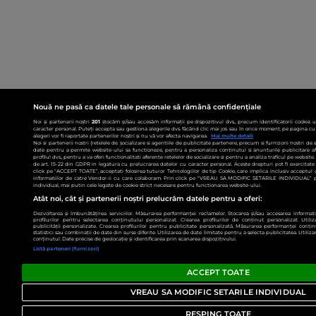
Nouă ne pasă ca datele tale personale să rămână confidențiale
Noi și partenerii noștri
201
stocăm și/sau accesăm informații pe dispozitivul dvs., precum identificatorii cookie 
caracter personal. Puteți accepta sau gestiona alegerile dvs. făcând clic mai jos sau în orice moment, pe pagina cu 
alegeri vor fi raportate partenerilor noștri și nu vă vor afecta navigarea.
Mai multe detalii
Noi si partenerii nostri (retelele de socializare si agentiile de publicitate partenere, precum si furnizorii nostri de
date pentru a permite website-ului sa functioneze, pentru a personaliza continutul si anunturile publicitare afis
profilul dvs., pentru a va oferi functionalitati aferente retelelor de socializare si pentru a analiza traficul pe websit
de art. 15-22 din GDPR in legatura cu prelucrarea datelor cu caracter personal. Aceste drepturi pot fi exercitat
click pe “ACCEPT TOATE”, acceptati folosirea tuturor Tehnologiilor de tip Cookie, care implica inclusiv acceptul d
informatiilor de catre Vendor-ii cu care colaboram. Prin click pe “VREAU SA MODIFIC SETARILE INDIVIDUAL” p
individual, mai putin cele legate de cookie strict necesare pentru functionarea website-ului.
Atât noi, cât și partenerii noștri prelucrăm datele pentru a oferi:
Dezvoltarea și îmbunătățirea serviciilor. Măsurarea performanței reclamelor. Stocarea și/sau accesarea informații
profilurilor pentru selectarea conținutului personalizat. Crearea profilurilor de conținut personalizat. Utiliz
publicității personalizate. Crearea profilurilor pentru publicitate personalizată. Măsurarea performanței conțin
statistici sau combinații de date din surse diferite. Utilizarea de date limitate pentru a selecta publicitatea. Utiliz
conținutul. Date precise de geolocație și identificarea prin scanarea dispozitivului.
Listă parteneri (furnizori)
ACCEPT TOATE
VREAU SA MODIFIC SETARILE INDIVIDUAL
RESPING TOATE