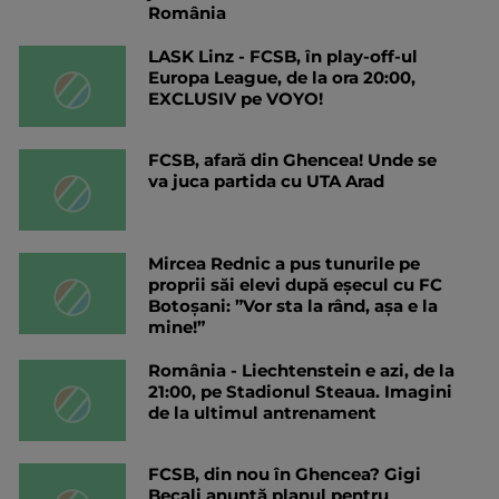
România
LASK Linz - FCSB, în play-off-ul
Europa League, de la ora 20:00,
EXCLUSIV pe VOYO!
FCSB, afară din Ghencea! Unde se
va juca partida cu UTA Arad
Mircea Rednic a pus tunurile pe
proprii săi elevi după eșecul cu FC
Botoșani: ”Vor sta la rând, așa e la
mine!”
România - Liechtenstein e azi, de la
21:00, pe Stadionul Steaua. Imagini
de la ultimul antrenament
FCSB, din nou în Ghencea? Gigi
Becali anunță planul pentru