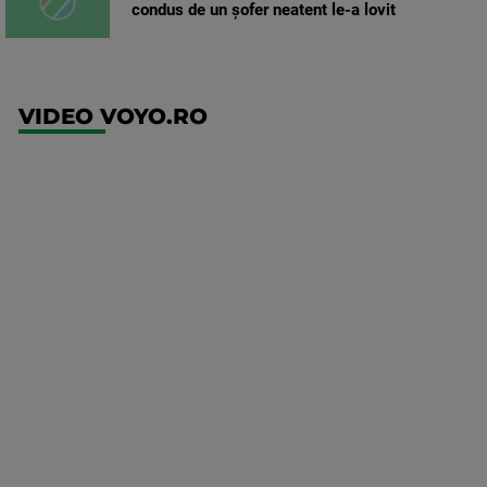
condus de un șofer neatent le-a lovit
VIDEO VOYO.RO
UFC
(EN)
UFC
Fight
Night:
Gamrot
vs
Salkilld