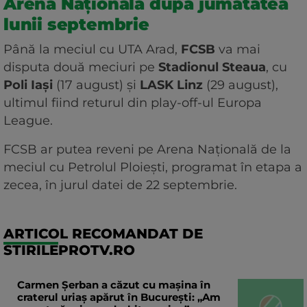
Arena Națională după jumătatea
lunii septembrie
Până la meciul cu UTA Arad,
FCSB
va mai
disputa două meciuri pe
Stadionul Steaua
, cu
Poli Iași
(17 august) și
LASK Linz
(29 august),
ultimul fiind returul din play-off-ul Europa
League.
FCSB ar putea reveni pe Arena Națională de la
meciul cu Petrolul Ploiești, programat în etapa a
zecea, în jurul datei de 22 septembrie.
ARTICOL RECOMANDAT DE
STIRILEPROTV.RO
Carmen Șerban a căzut cu mașina în
craterul uriaș apărut în București: „Am