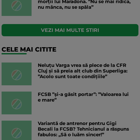
morţii lui Maradona. ”Nu se mai ridica,
nu mânca, nu se spăla”
VEZI MAI MULTE STIRI
CELE MAI CITITE
Neluțu Varga vrea să plece de la CFR
Cluj și să preia alt club din Superliga:
”Acolo sunt toate condițiile”
FCSB ”și-a găsit portar”: ”Valoarea lui
e mare”
Variantă de antrenor pentru Gigi
Becali la FCSB? Tehnicianul a răspuns
fabulos: „Să o luăm sincer!”