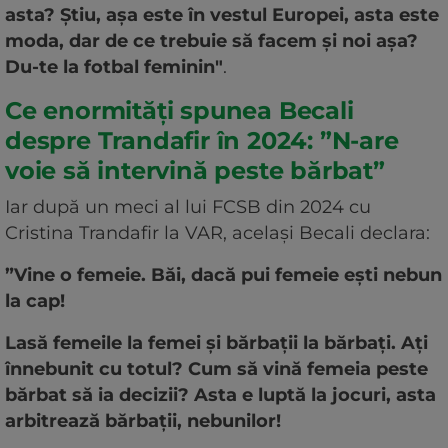
asta? Știu, așa este în vestul Europei, asta este
moda, dar de ce trebuie să facem și noi așa?
Du-te la fotbal feminin"
.
Ce enormități spunea Becali
despre Trandafir în 2024: ”N-are
voie să intervină peste bărbat”
Iar după un meci al lui FCSB din 2024 cu
Cristina Trandafir la VAR, același Becali declara:
”Vine o femeie. Băi, dacă pui femeie ești nebun
la cap!
Lasă femeile la femei și bărbații la bărbați. Ați
înnebunit cu totul? Cum să vină femeia peste
bărbat să ia decizii? Asta e luptă la jocuri, asta
arbitrează bărbații, nebunilor!