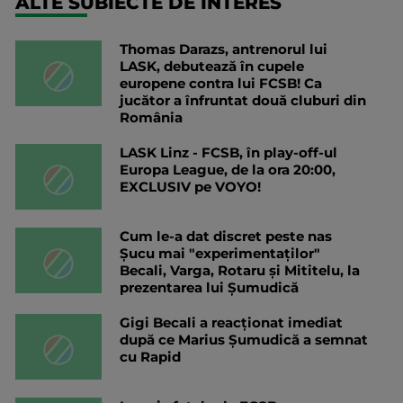
ALTE SUBIECTE DE INTERES
Thomas Darazs, antrenorul lui
LASK, debutează în cupele
europene contra lui FCSB! Ca
jucător a înfruntat două cluburi din
România
LASK Linz - FCSB, în play-off-ul
Europa League, de la ora 20:00,
EXCLUSIV pe VOYO!
Cum le-a dat discret peste nas
Șucu mai "experimentaților"
Becali, Varga, Rotaru și Mititelu, la
prezentarea lui Șumudică
Gigi Becali a reacționat imediat
după ce Marius Șumudică a semnat
cu Rapid