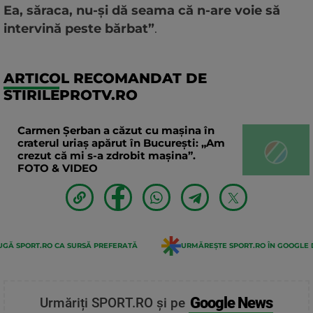
Ea, săraca, nu-și dă seama că n-are voie să
intervină peste bărbat”
.
ARTICOL RECOMANDAT DE
STIRILEPROTV.RO
Carmen Șerban a căzut cu mașina în
craterul uriaș apărut în București: „Am
crezut că mi s-a zdrobit mașina”.
FOTO & VIDEO
GĂ SPORT.RO CA SURSĂ PREFERATĂ
URMĂREȘTE SPORT.RO ÎN GOOGLE 
Google News
Urmăriți SPORT.RO și pe