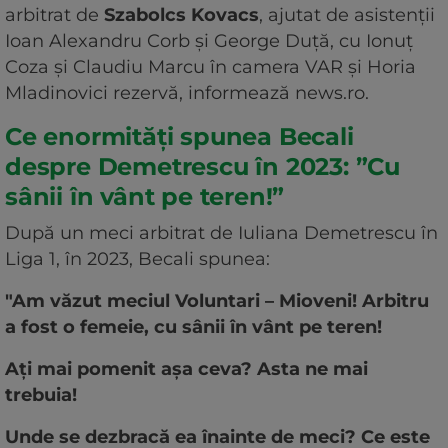
arbitrat de
Szabolcs Kovacs
, ajutat de asistenţii
Ioan Alexandru Corb şi George Duţă, cu Ionuţ
Coza şi Claudiu Marcu în camera VAR şi Horia
Mladinovici rezervă, informează news.ro.
Ce enormități spunea Becali
despre Demetrescu în 2023: ”Cu
sânii în vânt pe teren!”
După un meci arbitrat de Iuliana Demetrescu în
Liga 1, în 2023, Becali spunea:
"Am văzut meciul Voluntari – Mioveni! Arbitru
a fost o femeie, cu sânii în vânt pe teren!
Ați mai pomenit așa ceva? Asta ne mai
trebuia!
Unde se dezbracă ea înainte de meci? Ce este