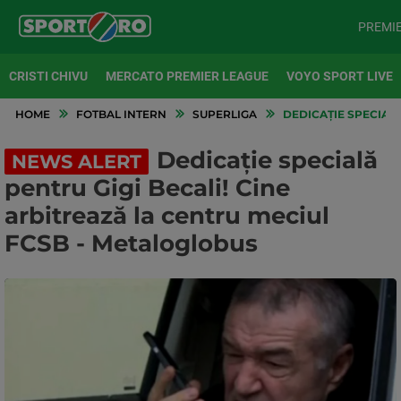
PREMI
CRISTI CHIVU
MERCATO PREMIER LEAGUE
VOYO SPORT LIVE
HOME
FOTBAL INTERN
SUPERLIGA
DEDICAȚIE SPECIALĂ
Dedicație specială
NEWS ALERT
pentru Gigi Becali! Cine
arbitrează la centru meciul
FCSB - Metaloglobus