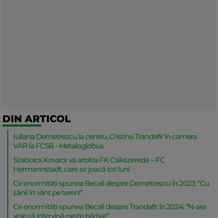
DIN ARTICOL
Iuliana Demetrescu la centru, Cristina Trandafir în camera
VAR la FCSB - Metaloglobus
Szabolcs Kovacs va arbitra FK Csikszereda – FC
Hermannstadt, care se joacă tot luni
Ce enormități spunea Becali despre Demetrescu în 2023: ”Cu
sânii în vânt pe teren!”
Ce enormități spunea Becali despre Trandafir în 2024: ”N-are
voie să intervină peste bărbat”