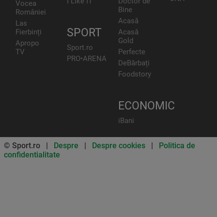
I Like IT
Doctor de
Vocea
Bine
României
Acasă
Las
SPORT
Fierbinți
Acasă
Gold
Apropo
Sport.ro
TV
Perfecte
PRO•ARENA
DeBărbați
Foodstory
ECONOMIC
iBani
© Sport.ro |
Despre
|
Despre cookies
|
Politica de
confidentialitate
Don’t miss out on our news and
updates! Enable push
notifications
SUBSCRIBE
NOT NOW