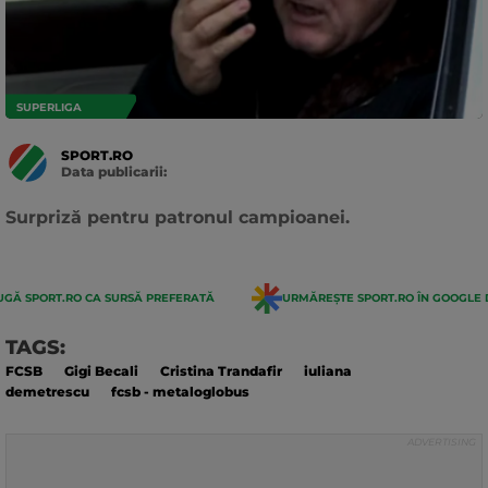
SUPERLIGA
SPORT.RO
Data publicarii:
Data
actualizarii:
Surpriză pentru patronul campioanei.
GĂ SPORT.RO CA SURSĂ PREFERATĂ
URMĂREȘTE SPORT.RO ÎN GOOGLE 
TAGS:
FCSB
Gigi Becali
Cristina Trandafir
iuliana
demetrescu
fcsb - metaloglobus