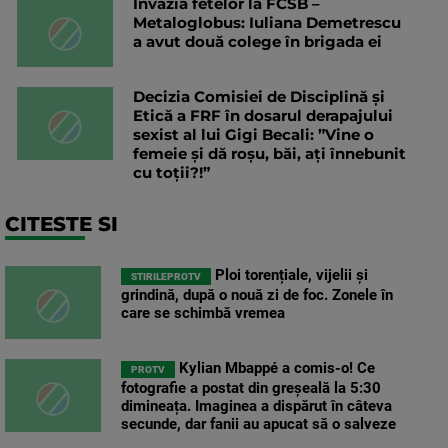
Invazia fetelor la FCSB –
Metaloglobus: Iuliana Demetrescu
a avut două colege în brigada ei
Decizia Comisiei de Disciplină și
Etică a FRF în dosarul derapajului
sexist al lui Gigi Becali: ”Vine o
femeie și dă roșu, băi, ați înnebunit
cu toții?!”
CITESTE SI
Ploi torențiale, vijelii și
STIRILEPROTV
grindină, după o nouă zi de foc. Zonele în
care se schimbă vremea
Kylian Mbappé a comis-o! Ce
PROTV
fotografie a postat din greșeală la 5:30
dimineața. Imaginea a dispărut în câteva
secunde, dar fanii au apucat să o salveze