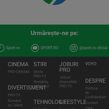
Urmăreşte-ne pe:
Sport.ro
SPORT.RO
@sport.ro.oficial
CINEMA
STIRI
JOBURI
VOYO
PRO
PRO•CINEMA
Știrile
PRO•TV
Job-uri
DESPRE
România,
disponibile
te iubesc!
PRO•TV
DIVERTISMENT
Politica
de
PRO•TV
Confidențialita
Românii
TEHNOLOGIE
LIFESTYLE
Contact
au Talent
CNA