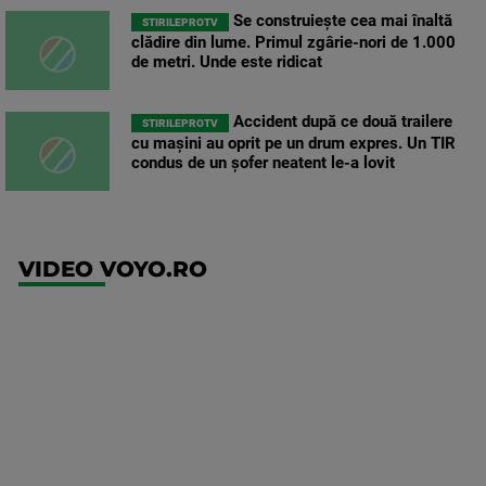
Se construiește cea mai înaltă
STIRILEPROTV
clădire din lume. Primul zgârie-nori de 1.000
de metri. Unde este ridicat
Accident după ce două trailere
STIRILEPROTV
cu mașini au oprit pe un drum expres. Un TIR
condus de un șofer neatent le-a lovit
VIDEO VOYO.RO
UFC
(EN)
UFC
Fight