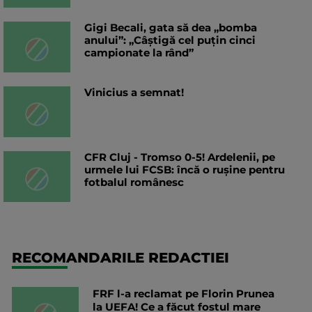
Gigi Becali, gata să dea „bomba
anului”: „Câștigă cel puțin cinci
campionate la rând”
Vinicius a semnat!
CFR Cluj - Tromso 0-5! Ardelenii, pe
urmele lui FCSB: încă o rușine pentru
fotbalul românesc
RECOMANDARILE REDACTIEI
FRF l-a reclamat pe Florin Prunea
la UEFA! Ce a făcut fostul mare