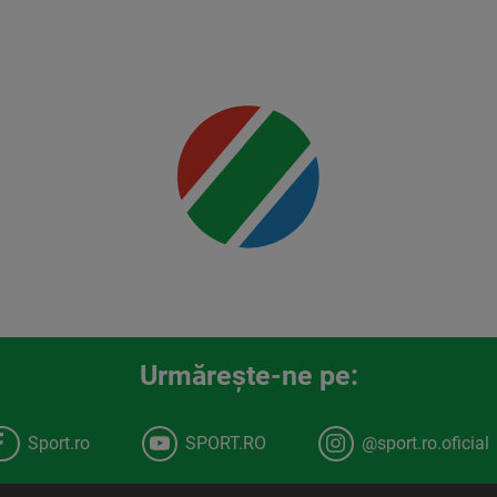
Jr.
Mai multe
detalii
00:00
Urmăreşte-ne pe:
Sport.ro
SPORT.RO
@sport.ro.oficial