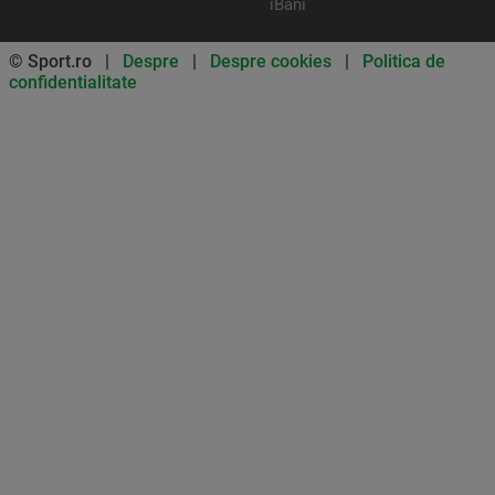
iBani
© Sport.ro |
Despre
|
Despre cookies
|
Politica de
confidentialitate
Don’t miss out on our news and
updates! Enable push
notifications
SUBSCRIBE
NOT NOW
UNSUBSCRIBE