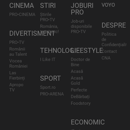
CINEMA
STIRI
JOBURI
VOYO
PRO
PRO•CINEMA
Știrile
PRO•TV
Job-uri
DESPRE
România,
disponibile
te iubesc!
PRO•TV
DIVERTISMENT
Politica
de
PRO•TV
Confidențialita
Românii
TEHNOLOGIE
LIFESTYLE
Contact
au Talent
CNA
I Like IT
Doctor de
Vocea
Bine
României
Acasă
Las
SPORT
Fierbinți
Acasă
Gold
Apropo
Sport.ro
TV
Perfecte
PRO•ARENA
DeBărbați
Foodstory
ECONOMIC