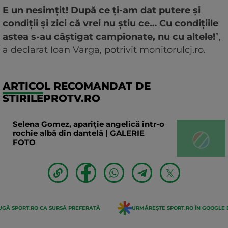
E un nesimțit! După ce ți-am dat putere și
condiții și zici că vrei nu știu ce… Cu condițiile
astea s-au câștigat campionate, nu cu altele!
”,
a declarat Ioan Varga, potrivit monitorulcj.ro.
ARTICOL RECOMANDAT DE
STIRILEPROTV.RO
Selena Gomez, apariție angelică într-o
rochie albă din dantelă | GALERIE
FOTO
GĂ SPORT.RO CA SURSĂ PREFERATĂ
URMĂREȘTE SPORT.RO ÎN GOOGLE 