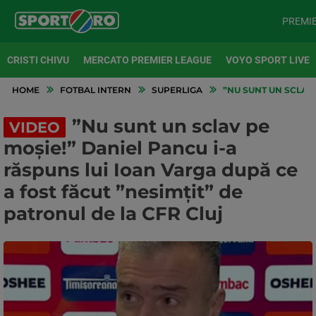
PREMI
CRISTI CHIVU
MERCATO PREMIER LEAGUE
VOYO SPORT LIVE
HOME
FOTBAL INTERN
SUPERLIGA
”NU SUNT UN SCLAV 
”Nu sunt un sclav pe
VIDEO
moșie!” Daniel Pancu i-a
răspuns lui Ioan Varga după ce
a fost făcut ”nesimțit” de
patronul de la CFR Cluj