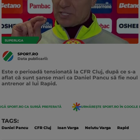
SUPERLIGA
SPORT.RO
Data publicarii:
Data
actualizarii:
Este o perioadă tensionată la CFR Cluj, după ce s-a
aflat că sunt șanse mari ca Daniel Pancu să fie noul
antrenor al lui Rapid.
GĂ SPORT.RO CA SURSĂ PREFERATĂ
URMĂREȘTE SPORT.RO ÎN GOOGLE 
TAGS:
Daniel Pancu
CFR Cluj
Ioan Varga
Nelutu Varga
Rapid