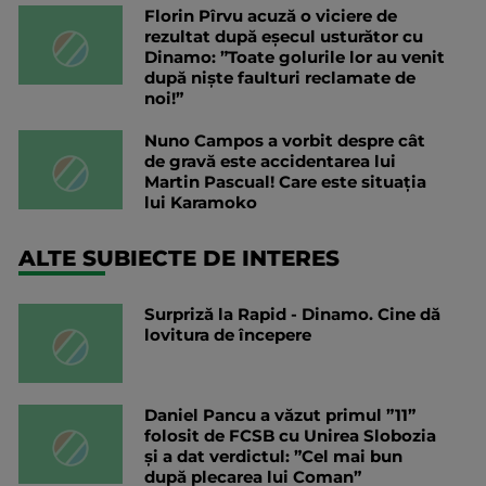
Florin Pîrvu acuză o viciere de
rezultat după eșecul usturător cu
Dinamo: ”Toate golurile lor au venit
după niște faulturi reclamate de
noi!”
Nuno Campos a vorbit despre cât
de gravă este accidentarea lui
Martin Pascual! Care este situația
lui Karamoko
ALTE SUBIECTE DE INTERES
Surpriză la Rapid - Dinamo. Cine dă
lovitura de începere
Daniel Pancu a văzut primul ”11”
folosit de FCSB cu Unirea Slobozia
și a dat verdictul: ”Cel mai bun
după plecarea lui Coman”