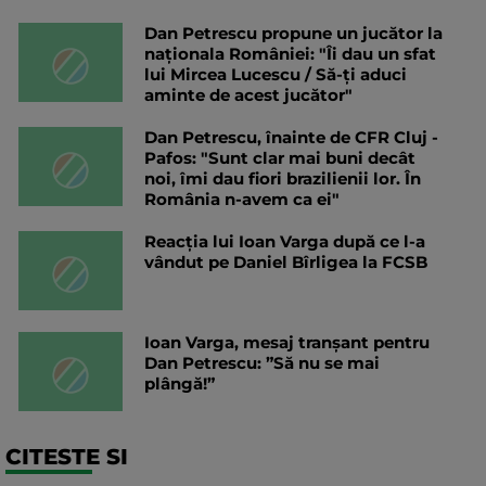
Dan Petrescu propune un jucător la
naționala României: "Îi dau un sfat
lui Mircea Lucescu / Să-ți aduci
aminte de acest jucător"
Dan Petrescu, înainte de CFR Cluj -
Pafos: "Sunt clar mai buni decât
noi, îmi dau fiori brazilienii lor. În
România n-avem ca ei"
Reacția lui Ioan Varga după ce l-a
vândut pe Daniel Bîrligea la FCSB
Ioan Varga, mesaj tranșant pentru
Dan Petrescu: ”Să nu se mai
plângă!”
CITESTE SI