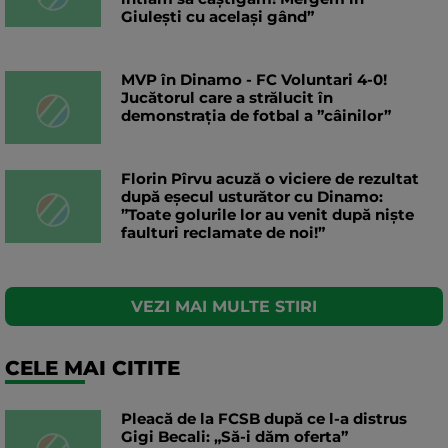
Giulești cu același gând”
MVP în Dinamo - FC Voluntari 4-0!
Jucătorul care a strălucit în
demonstrația de fotbal a ”câinilor”
Florin Pîrvu acuză o viciere de rezultat
după eșecul usturător cu Dinamo:
”Toate golurile lor au venit după niște
faulturi reclamate de noi!”
VEZI MAI MULTE STIRI
CELE MAI CITITE
Pleacă de la FCSB după ce l-a distrus
Gigi Becali: „Să-i dăm oferta”