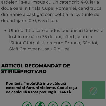
ardelenii s-au impus cu un categoric 4-0, iar a
doua oară în finala Cupei României, când trupa
din Bănie a câștigat competiția la loviturile de
departajare (0-0, 6-5 d.l.d.).
Ultimul titlu care a adus bucurie în Craiova a
fost în urmă cu 35 de ani, când jucau la
”Știința” fotbaliști precum Prunea, Săndoi,
Gică Craioveanu sau Pigulea
ARTICOL RECOMANDAT DE
STIRILEPROTV.RO
România, împărțită între căldură
extremă și furtuni violente. Codul roșu
de caniculă a fost prelungit. HARTĂ