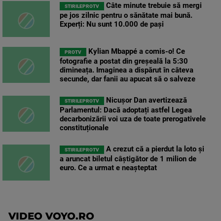
Câte minute trebuie să mergi
STIRILEPROTV
pe jos zilnic pentru o sănătate mai bună.
Experți: Nu sunt 10.000 de pași
Kylian Mbappé a comis-o! Ce
PROTV
fotografie a postat din greșeală la 5:30
dimineața. Imaginea a dispărut în câteva
secunde, dar fanii au apucat să o salveze
Nicușor Dan avertizează
STIRILEPROTV
Parlamentul: Dacă adoptați astfel Legea
decarbonizării voi uza de toate prerogativele
constituționale
A crezut că a pierdut la loto și
STIRILEPROTV
a aruncat biletul câștigător de 1 milion de
euro. Ce a urmat e neașteptat
VIDEO VOYO.RO