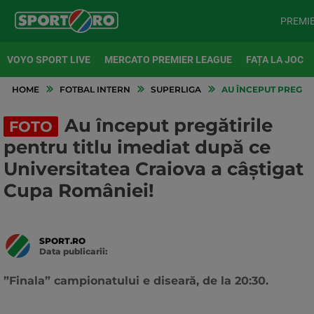
PREMI
VOYO SPORT LIVE
MERCATO PREMIER LEAGUE
FAȚA LA JOC
HOME
FOTBAL INTERN
SUPERLIGA
AU ÎNCEPUT PREGĂTI
Au început pregătirile
FOTO
pentru titlu imediat după ce
Universitatea Craiova a câștigat
Cupa României!
SPORT.RO
Data publicarii:
Data
actualizarii:
”Finala” campionatului e diseară, de la 20:30.