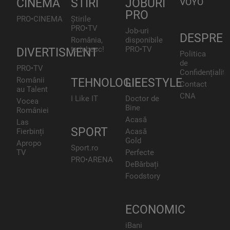
CINEMA
STIRI
JOBURI
VOYO
PRO
PRO•CINEMA
Știrile
PRO•TV
Job-uri
DESPRE
România,
disponibile
te iubesc!
PRO•TV
DIVERTISMENT
Politica
de
PRO•TV
Confidențialita
Românii
TEHNOLOGIE
LIFESTYLE
Contact
au Talent
CNA
I Like IT
Doctor de
Vocea
Bine
României
Acasă
Las
SPORT
Fierbinți
Acasă
Gold
Apropo
Sport.ro
TV
Perfecte
PRO•ARENA
DeBărbați
Foodstory
ECONOMIC
iBani