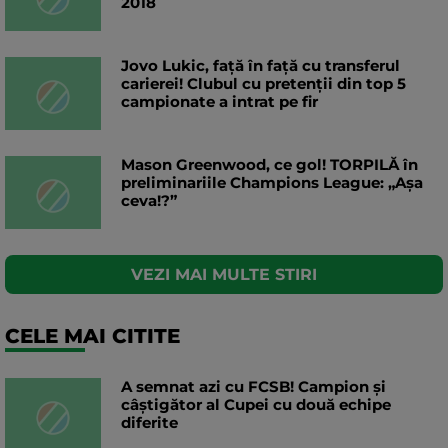
2018
Jovo Lukic, față în față cu transferul
carierei! Clubul cu pretenții din top 5
campionate a intrat pe fir
Mason Greenwood, ce gol! TORPILĂ în
preliminariile Champions League: „Așa
ceva!?”
VEZI MAI MULTE STIRI
CELE MAI CITITE
A semnat azi cu FCSB! Campion și
câștigător al Cupei cu două echipe
diferite