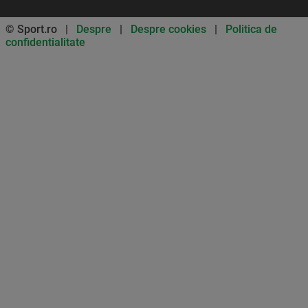
© Sport.ro |
Despre
|
Despre cookies
|
Politica de
confidentialitate
Don’t miss out on our news and
updates! Enable push
notifications
SUBSCRIBE
NOT NOW
UNSUBSCRIBE