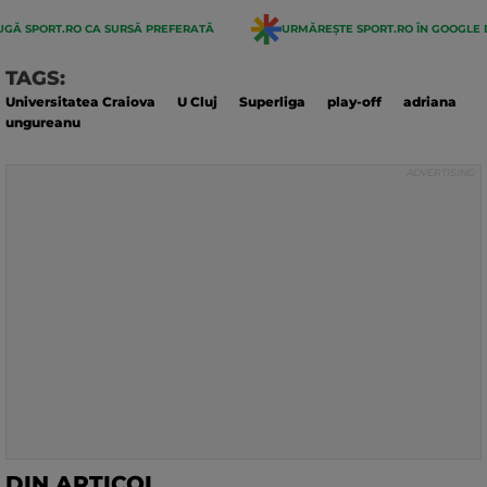
GĂ SPORT.RO CA SURSĂ PREFERATĂ
URMĂREȘTE SPORT.RO ÎN GOOGLE 
TAGS:
Universitatea Craiova
U Cluj
Superliga
play-off
adriana
ungureanu
DIN ARTICOL