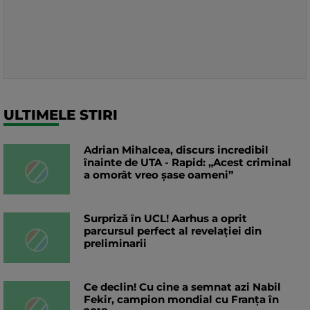
ULTIMELE STIRI
Adrian Mihalcea, discurs incredibil
înainte de UTA - Rapid: „Acest criminal
a omorât vreo șase oameni”
Surpriză în UCL! Aarhus a oprit
parcursul perfect al revelației din
preliminarii
Ce declin! Cu cine a semnat azi Nabil
Fekir, campion mondial cu Franța în