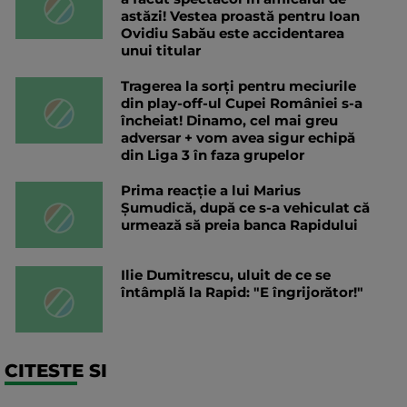
astăzi! Vestea proastă pentru Ioan
Ovidiu Sabău este accidentarea
unui titular
Tragerea la sorți pentru meciurile
din play-off-ul Cupei României s-a
încheiat! Dinamo, cel mai greu
adversar + vom avea sigur echipă
din Liga 3 în faza grupelor
Prima reacție a lui Marius
Șumudică, după ce s-a vehiculat că
urmează să preia banca Rapidului
Ilie Dumitrescu, uluit de ce se
întâmplă la Rapid: "E îngrijorător!"
CITESTE SI