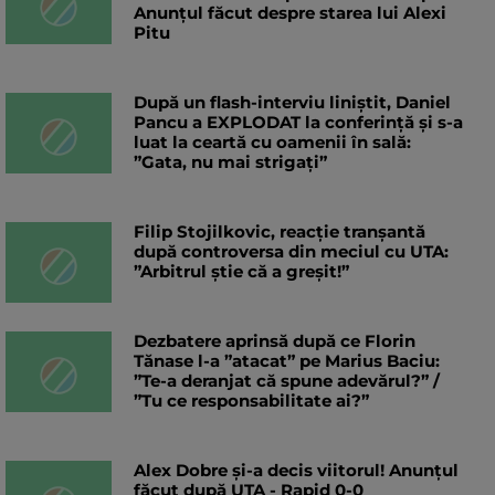
Anunțul făcut despre starea lui Alexi
Pitu
După un flash-interviu liniștit, Daniel
Pancu a EXPLODAT la conferință și s-a
luat la ceartă cu oamenii în sală:
”Gata, nu mai strigați”
Filip Stojilkovic, reacție tranșantă
după controversa din meciul cu UTA:
”Arbitrul știe că a greșit!”
Dezbatere aprinsă după ce Florin
Tănase l-a ”atacat” pe Marius Baciu:
”Te-a deranjat că spune adevărul?” /
”Tu ce responsabilitate ai?”
Alex Dobre și-a decis viitorul! Anunțul
făcut după UTA - Rapid 0-0