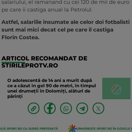
salariului, el ramanand cu cei 120 de mii de euro
pe care ii castiga anual la Petrolul.
Astfel, salariile insumate ale celor doi fotbalisti
sunt mai mici decat cel pe care il castiga
Florin Costea.
ARTICOL RECOMANDAT DE
STIRILEPROTV.RO
O adolescentă de 14 ani a murit după
ce a căzut în gol 90 de metri, în timpul
unei drumeții în Dolomiți, alături de
părinți
GĂ SPORT.RO CA SURSĂ PREFERATĂ
URMĂREȘTE SPORT.RO ÎN GOOGLE 