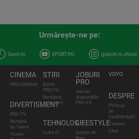
Urmăreşte-ne pe:
Sport.ro
SPORT.RO
@sport.ro.oficial
CINEMA
STIRI
JOBURI
VOYO
PRO
PRO•CINEMA
Știrile
PRO•TV
Job-uri
DESPRE
România,
disponibile
te iubesc!
PRO•TV
DIVERTISMENT
Politica
de
PRO•TV
Confidențialita
Românii
TEHNOLOGIE
LIFESTYLE
Contact
au Talent
CNA
I Like IT
Doctor de
Vocea
Bine