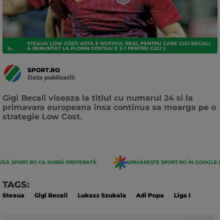
STEAUA LOW COST! ASTA E MOTIVUL REAL PENTRU CARE GIGI BECALI
SUPERLIGA
A RENUNTAT LA FLORIN COSTEA! E 2-1 PENTRU GIGI :)
SPORT.RO
Data publicarii:
Data
actualizarii:
Gigi Becali viseaza la titlul cu numarul 24 si la
primavara europeana insa continua sa mearga pe o
strategie Low Cost.
GĂ SPORT.RO CA SURSĂ PREFERATĂ
URMĂREȘTE SPORT.RO ÎN GOOGLE 
TAGS:
Steaua
Gigi Becali
Lukasz Szukala
Adi Popa
Liga I