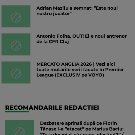
Adrian Mazilu a semnat: ”Este noul
nostru jucător”
Antonio Folha, OUT! El e noul antrenor
de la CFR Cluj
MERCATO ANGLIA 2026 | Vezi aici
toate mutările verii făcute în Premier
League (EXCLUSIV pe VOYO)
RECOMANDARILE REDACTIEI
Dezbatere aprinsă după ce Florin
Tănase l-a ”atacat” pe Marius Baciu:
”Te-a deranjat că spune adevărul?” /