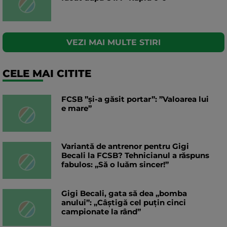
VEZI MAI MULTE STIRI
CELE MAI CITITE
FCSB ”și-a găsit portar”: ”Valoarea lui
e mare”
Variantă de antrenor pentru Gigi
Becali la FCSB? Tehnicianul a răspuns
fabulos: „Să o luăm sincer!”
Gigi Becali, gata să dea „bomba
anului”: „Câștigă cel puțin cinci
campionate la rând”