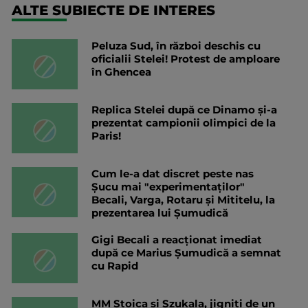
ALTE SUBIECTE DE INTERES
Peluza Sud, în război deschis cu
oficialii Stelei! Protest de amploare
în Ghencea
Replica Stelei după ce Dinamo și-a
prezentat campionii olimpici de la
Paris!
Cum le-a dat discret peste nas
Șucu mai "experimentaților"
Becali, Varga, Rotaru și Mititelu, la
prezentarea lui Șumudică
Gigi Becali a reacționat imediat
după ce Marius Șumudică a semnat
cu Rapid
MM Stoica și Szukala, jigniți de un