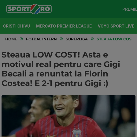
PREMI
CRISTI CHIVU
MERCATO PREMIER LEAGUE
VOYO SPORT LIVE
HOME
FOTBAL INTERN
SUPERLIGA
STEAUA LOW COST! AS
Steaua LOW COST! Asta e
motivul real pentru care Gigi
Becali a renuntat la Florin
Costea! E 2-1 pentru Gigi :)