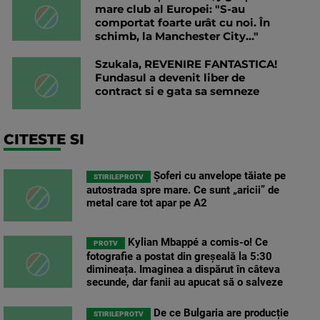
mare club al Europei: "S-au
comportat foarte urât cu noi. În
schimb, la Manchester City..."
Szukala, REVENIRE FANTASTICA!
Fundasul a devenit liber de
contract si e gata sa semneze
CITESTE SI
Șoferi cu anvelope tăiate pe
STIRILEPROTV
autostrada spre mare. Ce sunt „aricii” de
metal care tot apar pe A2
Kylian Mbappé a comis-o! Ce
PROTV
fotografie a postat din greșeală la 5:30
dimineața. Imaginea a dispărut în câteva
secunde, dar fanii au apucat să o salveze
De ce Bulgaria are producție
STIRILEPROTV