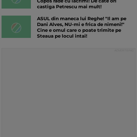
Copos rade cu lacrimi! De cate ori
castiga Petrescu mai mult!
ASUL din maneca lui Reghe! "Il am pe
Dani Alves, NU-mi e frica de nimeni!"
Cine e omul care o poate trimite pe
Steaua pe locul intai!