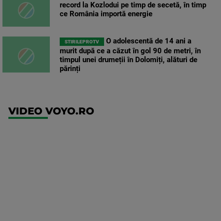
record la Kozlodui pe timp de secetă, în timp
ce România importă energie
O adolescentă de 14 ani a
STIRILEPROTV
murit după ce a căzut în gol 90 de metri, în
timpul unei drumeții în Dolomiți, alături de
părinți
VIDEO VOYO.RO
UFC
(RO)
UFC
Fight