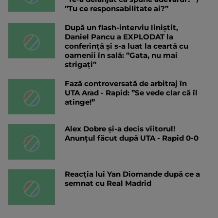
”Tu ce responsabilitate ai?”
După un flash-interviu liniștit,
Daniel Pancu a EXPLODAT la
conferință și s-a luat la ceartă cu
oamenii în sală: ”Gata, nu mai
strigați”
Fază controversată de arbitraj în
UTA Arad - Rapid: ”Se vede clar că îl
atinge!”
Alex Dobre și-a decis viitorul!
Anunțul făcut după UTA - Rapid 0-0
Reacția lui Yan Diomande după ce a
semnat cu Real Madrid