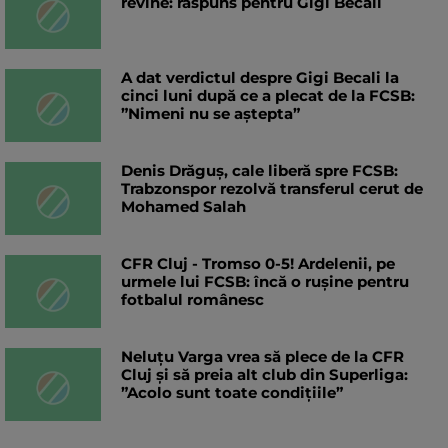
revine: răspuns pentru Gigi Becali
A dat verdictul despre Gigi Becali la
cinci luni după ce a plecat de la FCSB:
”Nimeni nu se aștepta”
Denis Drăguș, cale liberă spre FCSB:
Trabzonspor rezolvă transferul cerut de
Mohamed Salah
CFR Cluj - Tromso 0-5! Ardelenii, pe
urmele lui FCSB: încă o rușine pentru
fotbalul românesc
Neluțu Varga vrea să plece de la CFR
Cluj și să preia alt club din Superliga:
”Acolo sunt toate condițiile”