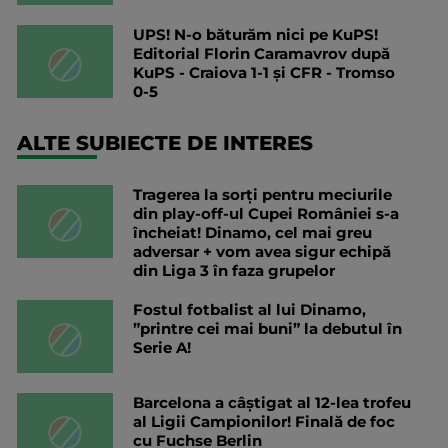
UPS! N-o băturăm nici pe KuPS!
Editorial Florin Caramavrov după
KuPS - Craiova 1-1 și CFR - Tromso
0-5
ALTE SUBIECTE DE INTERES
Tragerea la sorți pentru meciurile
din play-off-ul Cupei României s-a
încheiat! Dinamo, cel mai greu
adversar + vom avea sigur echipă
din Liga 3 în faza grupelor
Fostul fotbalist al lui Dinamo,
”printre cei mai buni” la debutul în
Serie A!
Barcelona a câștigat al 12-lea trofeu
al Ligii Campionilor! Finală de foc
cu Fuchse Berlin