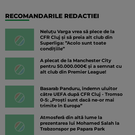
RECOMANDARILE REDACTIEI
Neluțu Varga vrea să plece de la
CFR Cluj și să preia alt club din
Superliga: ”Acolo sunt toate
condițiile”
A plecat de la Manchester City
pentru 50.000.000€ și a semnat cu
alt club din Premier League!
Basarab Panduru, îndemn uluitor
către UEFA după CFR Cluj - Tromso
0-5: „Proști sunt dacă ne-or mai
trimite în Europa”
Atmosferă din altă lume la
prezentarea lui Mohamed Salah la
Trabzonspor pe Papara Park