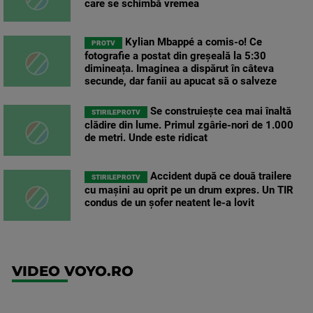
care se schimbă vremea
Kylian Mbappé a comis-o! Ce
PROTV
fotografie a postat din greșeală la 5:30
dimineața. Imaginea a dispărut în câteva
secunde, dar fanii au apucat să o salveze
Se construiește cea mai înaltă
STIRILEPROTV
clădire din lume. Primul zgârie-nori de 1.000
de metri. Unde este ridicat
Accident după ce două trailere
STIRILEPROTV
cu mașini au oprit pe un drum expres. Un TIR
condus de un șofer neatent le-a lovit
VIDEO VOYO.RO