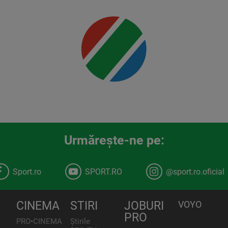
detalii
00:00
Urmăreşte-ne pe:
Sport.ro
SPORT.RO
@sport.ro.oficial
CINEMA
STIRI
JOBURI
VOYO
PRO
PRO•CINEMA
Știrile