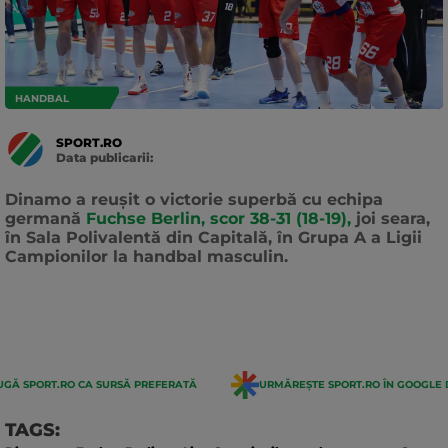
HANDBAL
SPORT.RO
Data publicarii:
Data
actualizarii:
Dinamo a reuşit o victorie superbă cu echipa
germană
Fuchse Berlin, scor 38-31 (18-19),
joi seara,
în Sala Polivalentă din Capitală, în Grupa A a Ligii
Campionilor la handbal masculin.
GĂ SPORT.RO CA SURSĂ PREFERATĂ
URMĂREȘTE SPORT.RO ÎN GOOGLE 
TAGS: