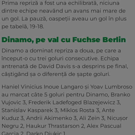
Prima repriză a fost una echilibrată, niciuna
dintre echipe neavând un avans mai mare de
un gol. La pauză, oaspeţii aveau un gol în plus
pe tabelă, 19-18.
Dinamo, pe val cu Fuchse Berlin
Dinamo a dominat repriza a doua, pe care a
început-o cu trei goluri consecutive. Echipa
antrenată de David Davis s-a desprins pe final,
câştigând şa o diferenţă de şapte goluri.
Haniel Vinicius Inoue Langaro şi Yoav Lumbroso
au marcat câte 5 goluri pentru Dinamo, Branko
Vujovic 3, Frederik Ladefoged Blazejewicz 3,
Stanislav Kasparek 3, Miklos Rosta 3, Ante
Kuduz 3, Andrii Akimenko 3, Ali Zein 3, Nicuşor
Negru 2, Haukur Thrastarson 2, Alex Pascual
Garcia 2, Darko Djukic 1.