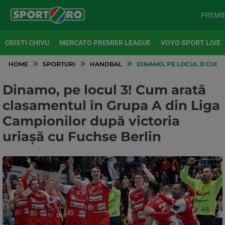
PREMI
CRISTI CHIVU
MERCATO PREMIER LEAGUE
VOYO SPORT LIVE
HOME
SPORTURI
HANDBAL
DINAMO, PE LOCUL 3! CUM 
Dinamo, pe locul 3! Cum arată
clasamentul în Grupa A din Liga
Campionilor după victoria
uriașă cu Fuchse Berlin