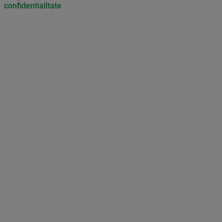
confidentialitate
Don’t miss out on our news and
updates! Enable push
notifications
SUBSCRIBE
NOT NOW
UNSUBSCRIBE