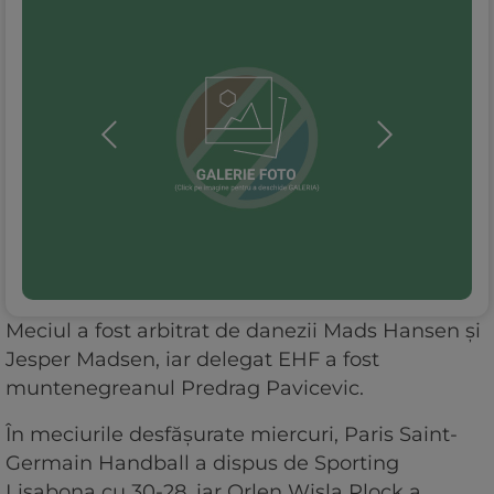
Meciul a fost arbitrat de danezii Mads Hansen şi
Jesper Madsen, iar delegat EHF a fost
muntenegreanul Predrag Pavicevic.
În meciurile desfăşurate miercuri, Paris Saint-
Germain Handball a dispus de Sporting
Lisabona cu 30-28, iar Orlen Wisla Plock a