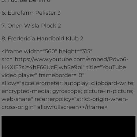
6. Eurofarm Pelister 3
7. Orlen Wisla Plock 2
8. Fredericia Handbold Klub 2
<iframe width="560" height="315"
src="https://www.youtube.com/embed/Pdvo6-
H4XIE?si=4hF66UcFjwhSe9bl" title="YouTube
video player" frameborder="0"
allow="accelerometer; autoplay; clipboard-write;
encrypted-media; gyroscope; picture-in-picture;
web-share" referrerpolicy="strict-origin-when-
cross-origin" allowfullscreen></iframe>