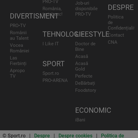
PRO•TV
Job-uri
DESPRE
România,
disponibile
te iubesc!
PRO•TV
DIVERTISMENT
Politica
de
PRO•TV
Confidențialita
Românii
TEHNOLOGIE
LIFESTYLE
Contact
au Talent
CNA
I Like IT
Doctor de
Vocea
Bine
României
Acasă
Las
SPORT
Fierbinți
Acasă
Gold
Apropo
Sport.ro
TV
Perfecte
PRO•ARENA
DeBărbați
Foodstory
ECONOMIC
iBani
© Sport.ro |
Despre
|
Despre cookies
|
Politica de