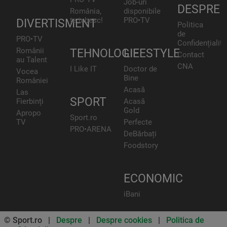
Job-uri
DESPRE
România,
disponibile
te iubesc!
PRO•TV
DIVERTISMENT
Politica
de
PRO•TV
Confidențialita
Românii
TEHNOLOGIE
LIFESTYLE
Contact
au Talent
CNA
I Like IT
Doctor de
Vocea
Bine
României
Acasă
Las
SPORT
Fierbinți
Acasă
Gold
Apropo
Sport.ro
TV
Perfecte
PRO•ARENA
DeBărbați
Foodstory
ECONOMIC
iBani
© Sport.ro |
Despre
|
Despre cookies
|
Politica de