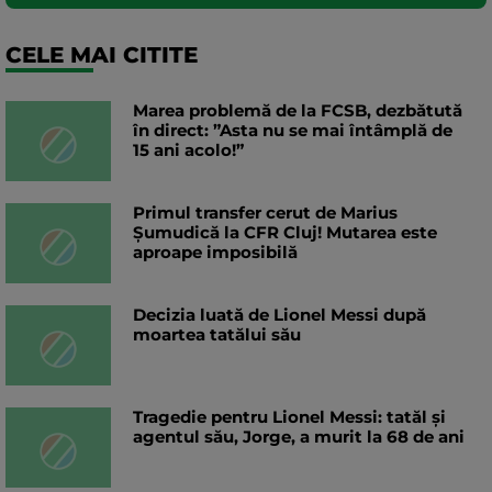
CELE MAI CITITE
Marea problemă de la FCSB, dezbătută
în direct: ”Asta nu se mai întâmplă de
15 ani acolo!”
Primul transfer cerut de Marius
Șumudică la CFR Cluj! Mutarea este
aproape imposibilă
Decizia luată de Lionel Messi după
moartea tatălui său
Tragedie pentru Lionel Messi: tatăl și
agentul său, Jorge, a murit la 68 de ani