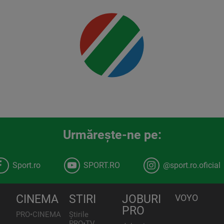
Urmăreşte-ne pe:
Sport.ro
SPORT.RO
@sport.ro.oficial
CINEMA
STIRI
JOBURI
VOYO
PRO
PRO•CINEMA
Știrile
PRO•TV