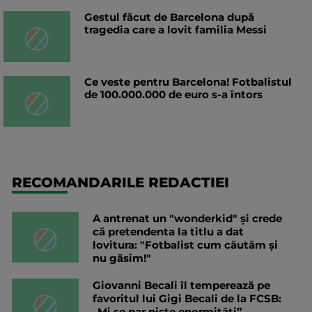
Gestul făcut de Barcelona după
tragedia care a lovit familia Messi
Ce veste pentru Barcelona! Fotbalistul
de 100.000.000 de euro s-a întors
RECOMANDARILE REDACTIEI
A antrenat un "wonderkid" și crede
că pretendenta la titlu a dat
lovitura: "Fotbalist cum căutăm și
nu găsim!"
Giovanni Becali îl temperează pe
favoritul lui Gigi Becali de la FCSB:
„Mi se par niște enormități”