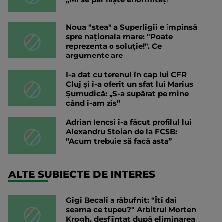
Noua "stea" a Superligii e împinsă
spre naționala mare: "Poate
reprezenta o soluție!". Ce
argumente are
I-a dat cu terenul în cap lui CFR
Cluj și i-a oferit un sfat lui Marius
Șumudică: „S-a supărat pe mine
când i-am zis”
Adrian Iencsi i-a făcut profilul lui
Alexandru Stoian de la FCSB:
”Acum trebuie să facă asta”
ALTE SUBIECTE DE INTERES
Gigi Becali a răbufnit: "Îti dai
seama ce tupeu?" Arbitrul Morten
Krogh, desființat după eliminarea