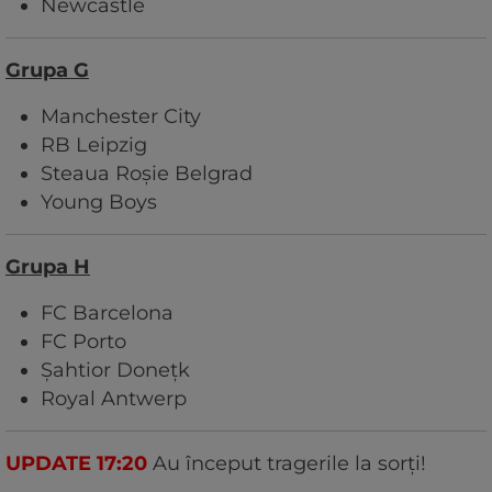
Newcastle
Grupa G
Manchester City
RB Leipzig
Steaua Roșie Belgrad
Young Boys
Grupa H
FC Barcelona
FC Porto
Șahtior Donețk
Royal Antwerp
UPDATE 17:20
Au început tragerile la sorți!