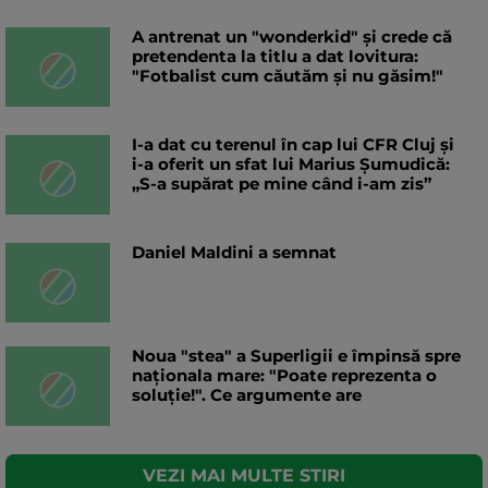
A antrenat un "wonderkid" și crede că
pretendenta la titlu a dat lovitura:
"Fotbalist cum căutăm și nu găsim!"
I-a dat cu terenul în cap lui CFR Cluj și
i-a oferit un sfat lui Marius Șumudică:
„S-a supărat pe mine când i-am zis”
Daniel Maldini a semnat
Noua "stea" a Superligii e împinsă spre
naționala mare: "Poate reprezenta o
soluție!". Ce argumente are
VEZI MAI MULTE STIRI