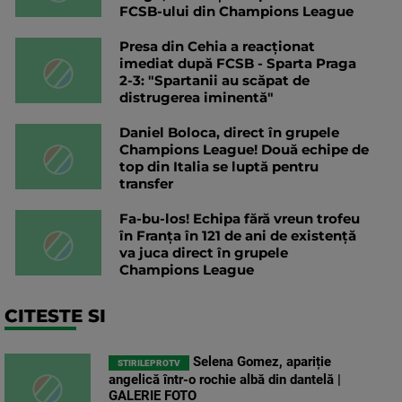
FCSB-ului din Champions League
Presa din Cehia a reacționat
imediat după FCSB - Sparta Praga
2-3: "Spartanii au scăpat de
distrugerea iminentă"
Daniel Boloca, direct în grupele
Champions League! Două echipe de
top din Italia se luptă pentru
transfer
Fa-bu-los! Echipa fără vreun trofeu
în Franța în 121 de ani de existență
va juca direct în grupele
Champions League
CITESTE SI
Selena Gomez, apariție
STIRILEPROTV
angelică într-o rochie albă din dantelă |
GALERIE FOTO