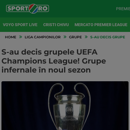
PREMI
VOYO SPORT LIVE
CRISTI CHIVU
MERCATO PREMIER LEAGUE
HOME
LIGA CAMPIONILOR
GRUPE
S-AU DECIS GRUPELE
S-au decis grupele UEFA
Champions League! Grupe
infernale în noul sezon