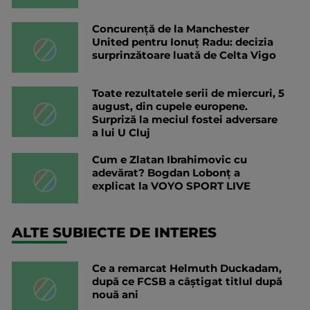
Concurență de la Manchester
United pentru Ionuț Radu: decizia
surprinzătoare luată de Celta Vigo
Toate rezultatele serii de miercuri, 5
august, din cupele europene.
Surpriză la meciul fostei adversare
a lui U Cluj
Cum e Zlatan Ibrahimovic cu
adevărat? Bogdan Lobonț a
explicat la VOYO SPORT LIVE
ALTE SUBIECTE DE INTERES
Ce a remarcat Helmuth Duckadam,
după ce FCSB a câștigat titlul după
nouă ani