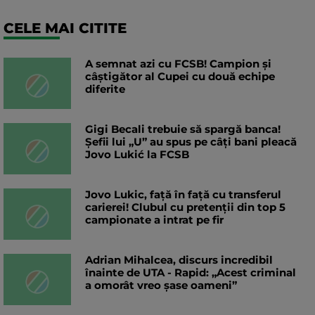
CELE MAI CITITE
A semnat azi cu FCSB! Campion și
câștigător al Cupei cu două echipe
diferite
Gigi Becali trebuie să spargă banca!
Șefii lui „U” au spus pe câți bani pleacă
Jovo Lukić la FCSB
Jovo Lukic, față în față cu transferul
carierei! Clubul cu pretenții din top 5
campionate a intrat pe fir
Adrian Mihalcea, discurs incredibil
înainte de UTA - Rapid: „Acest criminal
a omorât vreo șase oameni”