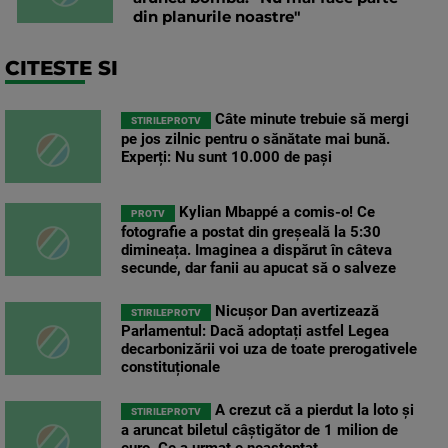
din planurile noastre"
CITESTE SI
Câte minute trebuie să mergi
STIRILEPROTV
pe jos zilnic pentru o sănătate mai bună.
Experți: Nu sunt 10.000 de pași
Kylian Mbappé a comis-o! Ce
PROTV
fotografie a postat din greșeală la 5:30
dimineața. Imaginea a dispărut în câteva
secunde, dar fanii au apucat să o salveze
Nicușor Dan avertizează
STIRILEPROTV
Parlamentul: Dacă adoptați astfel Legea
decarbonizării voi uza de toate prerogativele
constituționale
A crezut că a pierdut la loto și
STIRILEPROTV
a aruncat biletul câștigător de 1 milion de