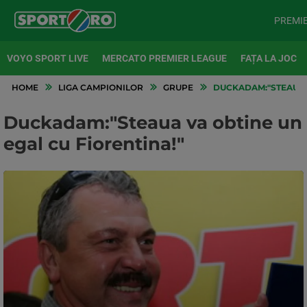
PREMI
VOYO SPORT LIVE
MERCATO PREMIER LEAGUE
FAȚA LA JOC
HOME
LIGA CAMPIONILOR
GRUPE
DUCKADAM:"STEAUA V
Duckadam:"Steaua va obtine un
egal cu Fiorentina!"