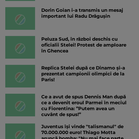
Dorin Goian i-a transmis un mesaj
important lui Radu Drăgușin
Peluza Sud, în război deschis cu
oficialii Stelei! Protest de amploare
în Ghencea
Replica Stelei după ce Dinamo și-a
prezentat campionii olimpici de la
Paris!
Ce a avut de spus Dennis Man după
ce a devenit eroul Parmei în meciul
cu Fiorentina: ”Putem avea un
cuvânt de spus!”
Juventus își vinde "talismanul" de
70.000.000 euro! Thiago Motta
aruncă bomba: "Nu mai face parte