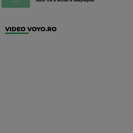
euro. Ce a urmat e neașteptat
VIDEO VOYO.RO
UFC
(EN)
UFC
Fight
Night:
Medic vs
Rodriguez
Mai multe