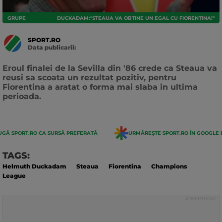
GRUPE
DUCKADAM:"STEAUA VA OBTINE UN EGAL CU FIORENTINA!"
SPORT.RO
Data publicarii:
Data
actualizarii:
Eroul finalei de la Sevilla din '86 crede ca Steaua va
reusi sa scoata un rezultat pozitiv, pentru
Fiorentina a aratat o forma mai slaba in ultima
perioada.
GĂ SPORT.RO CA SURSĂ PREFERATĂ
URMĂREȘTE SPORT.RO ÎN GOOGLE 
TAGS:
Helmuth Duckadam
Steaua
Fiorentina
Champions
League