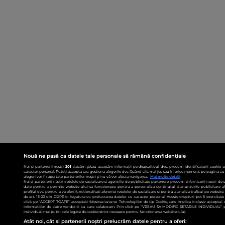
Nouă ne pasă ca datele tale personale să rămână confidențiale
Noi și partenerii noștri
201
stocăm și/sau accesăm informații pe dispozitivul dvs., precum identificatorii cookie 
caracter personal. Puteți accepta sau gestiona alegerile dvs. făcând clic mai jos sau în orice moment, pe pagina cu 
alegeri vor fi raportate partenerilor noștri și nu vă vor afecta navigarea.
Mai multe detalii
Noi si partenerii nostri (retelele de socializare si agentiile de publicitate partenere, precum si furnizorii nostri de
date pentru a permite website-ului sa functioneze, pentru a personaliza continutul si anunturile publicitare afis
profilul dvs., pentru a va oferi functionalitati aferente retelelor de socializare si pentru a analiza traficul pe websit
de art. 15-22 din GDPR in legatura cu prelucrarea datelor cu caracter personal. Aceste drepturi pot fi exercitat
click pe “ACCEPT TOATE”, acceptati folosirea tuturor Tehnologiilor de tip Cookie, care implica inclusiv acceptul d
informatiilor de catre Vendor-ii cu care colaboram. Prin click pe “VREAU SA MODIFIC SETARILE INDIVIDUAL” p
individual, mai putin cele legate de cookie strict necesare pentru functionarea website-ului.
Atât noi, cât și partenerii noștri prelucrăm datele pentru a oferi: