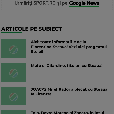
Google News
Urmăriți SPORT.RO și pe
ARTICOLE PE SUBIECT
Aici: toate informatiile de la
Fiorentina-Steaua! Vezi aici programul
Stelei!
Mutu si Gilardino, titulari cu Steaua!
JOACA? Mirel Radoi a plecat cu Steaua
la Firenze!
Toja, Dayro Moreno si Zapata, in lotul