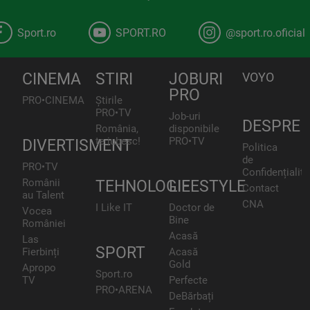
Sport.ro
SPORT.RO
@sport.ro.oficial
CINEMA
STIRI
JOBURI
VOYO
PRO
PRO•CINEMA
Știrile
PRO•TV
Job-uri
DESPRE
România,
disponibile
te iubesc!
PRO•TV
DIVERTISMENT
Politica
de
PRO•TV
Confidențialita
Românii
TEHNOLOGIE
LIFESTYLE
Contact
au Talent
CNA
I Like IT
Doctor de
Vocea
Bine
României
Acasă
Las
SPORT
Fierbinți
Acasă
Gold
Apropo
Sport.ro
TV
Perfecte
PRO•ARENA
DeBărbați