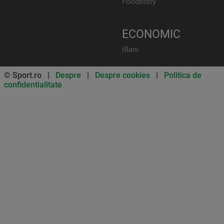
Foodstory
ECONOMIC
iBani
© Sport.ro |
Despre
|
Despre cookies
|
Politica de
confidentialitate
Don’t miss out on our news and
updates! Enable push
notifications
SUBSCRIBE
NOT NOW
UNSUBSCRIBE