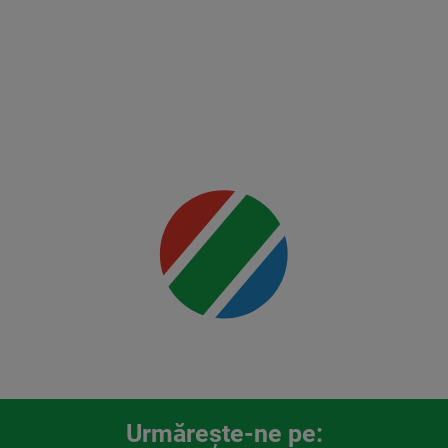
Holloway
2
Mai multe
detalii
00:00
Urmăreşte-ne pe: