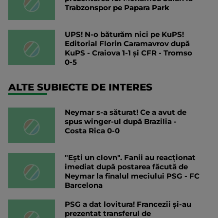
Trabzonspor pe Papara Park
UPS! N-o băturăm nici pe KuPS!
Editorial Florin Caramavrov după
KuPS - Craiova 1-1 și CFR - Tromso
0-5
ALTE SUBIECTE DE INTERES
Neymar s-a săturat! Ce a avut de
spus winger-ul după Brazilia -
Costa Rica 0-0
"Ești un clovn". Fanii au reacționat
imediat după postarea făcută de
Neymar la finalul meciului PSG - FC
Barcelona
PSG a dat lovitura! Francezii și-au
prezentat transferul de