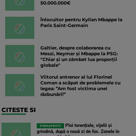
50.000.000€
Înlocuitor pentru Kylian Mbappe la
Paris Saint-Germain
Galtier, despre colaborarea cu
Messi, Neymar și Mbappe la PSG:
"Chiar și un zâmbet lua proporții
globale"
Viitorul antrenor al lui Florinel
Coman a scăpat de problemele cu
legea: ”Am fost victima unei
răzbunări!”
CITESTE SI
Ploi torențiale, vijelii și
STIRILEPROTV
grindină, după o nouă zi de foc. Zonele în