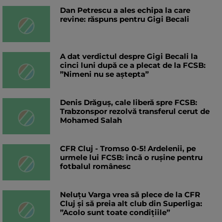
Dan Petrescu a ales echipa la care
revine: răspuns pentru Gigi Becali
A dat verdictul despre Gigi Becali la
cinci luni după ce a plecat de la FCSB:
”Nimeni nu se aștepta”
Denis Drăguș, cale liberă spre FCSB:
Trabzonspor rezolvă transferul cerut de
Mohamed Salah
CFR Cluj - Tromso 0-5! Ardelenii, pe
urmele lui FCSB: încă o rușine pentru
fotbalul românesc
Neluțu Varga vrea să plece de la CFR
Cluj și să preia alt club din Superliga:
”Acolo sunt toate condițiile”