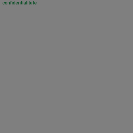
confidentialitate
Don’t miss out on our news and
updates! Enable push
notifications
SUBSCRIBE
NOT NOW
UNSUBSCRIBE