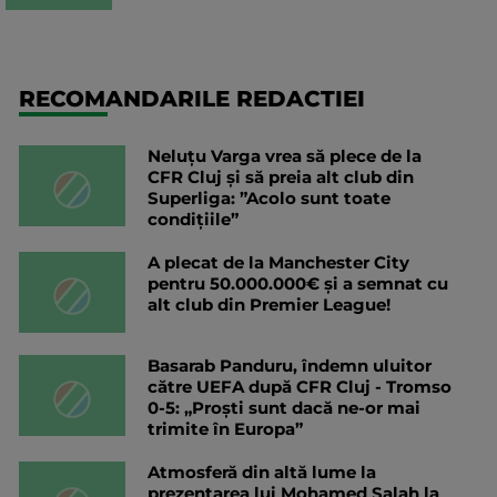
RECOMANDARILE REDACTIEI
Neluțu Varga vrea să plece de la
CFR Cluj și să preia alt club din
Superliga: ”Acolo sunt toate
condițiile”
A plecat de la Manchester City
pentru 50.000.000€ și a semnat cu
alt club din Premier League!
Basarab Panduru, îndemn uluitor
către UEFA după CFR Cluj - Tromso
0-5: „Proști sunt dacă ne-or mai
trimite în Europa”
Atmosferă din altă lume la
prezentarea lui Mohamed Salah la