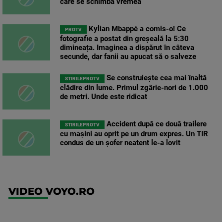
care se schimbă vremea
Kylian Mbappé a comis-o! Ce
PROTV
fotografie a postat din greșeală la 5:30
dimineața. Imaginea a dispărut în câteva
secunde, dar fanii au apucat să o salveze
Se construiește cea mai înaltă
STIRILEPROTV
clădire din lume. Primul zgârie-nori de 1.000
de metri. Unde este ridicat
Accident după ce două trailere
STIRILEPROTV
cu mașini au oprit pe un drum expres. Un TIR
condus de un șofer neatent le-a lovit
VIDEO VOYO.RO