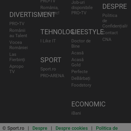
PRO•TV
Job-uri
DESPRE
România,
disponibile
te iubesc!
PRO•TV
DIVERTISMENT
Politica
de
PRO•TV
Confidențialita
Românii
TEHNOLOGIE
LIFESTYLE
Contact
au Talent
CNA
I Like IT
Doctor de
Vocea
Bine
României
Acasă
Las
SPORT
Fierbinți
Acasă
Gold
Apropo
Sport.ro
TV
Perfecte
PRO•ARENA
DeBărbați
Foodstory
ECONOMIC
iBani
© Sport.ro |
Despre
|
Despre cookies
|
Politica de