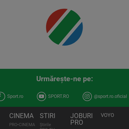
detalii
00:00
Urmăreşte-ne pe:
Sport.ro
SPORT.RO
@sport.ro.oficial
CINEMA
STIRI
JOBURI
VOYO
PRO
PRO•CINEMA
Știrile