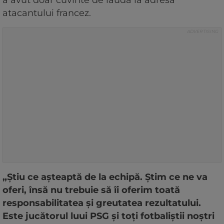
a avut doar cuvinte de laudă la adresa
atacantului francez.
„Știu ce așteaptă de la echipă. Știm ce ne va
oferi, însă nu trebuie să îi oferim toată
responsabilitatea și greutatea rezultatului.
Este jucătorul luui PSG și toți fotbaliștii noștri