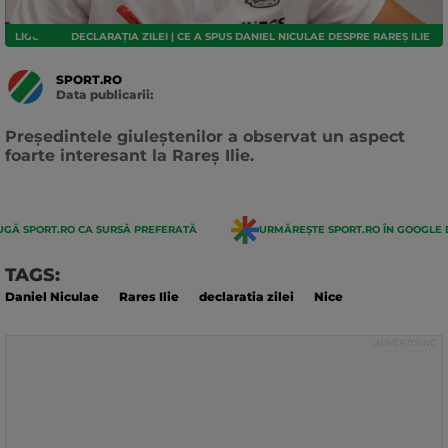
LIGUE 1
DECLARAȚIA ZILEI | CE A SPUS DANIEL NICULAE DESPRE RAREȘ ILIE
SPORT.RO
Data publicarii:
Data
actualizarii:
Președintele giuleștenilor a observat un aspect
foarte interesant la Rareș Ilie.
GĂ SPORT.RO CA SURSĂ PREFERATĂ
URMĂREȘTE SPORT.RO ÎN GOOGLE 
TAGS:
Daniel Niculae
Rares Ilie
declaratia zilei
Nice