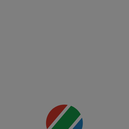
UFC
(EN)
UFC
Fight
Night:
Ankalaev
vs
Rountree
Jr.
Mai multe
detalii
00:00