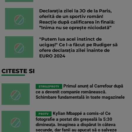
Declarația zilei la JO de la Paris,
oferită de un sportiv român!
Reacție după calificarea în finală:
”Inima nu se opreşte niciodată”
"Putem lua acel instinct de
ucigaș!" Ce l-a făcut pe Rudiger să
ofere declarația zilei înainte de
EURO 2024
CITESTE SI
Primul anunț al Carrefour după
STIRILEPROTV
ce a devenit companie românească.
Schimbare fundamentală în toate magazinele
Kylian Mbappé a comis-o! Ce
PROTV
fotografie a postat din greșeală la 5:30
dimineața. Imaginea a dispărut în câteva
secunde, dar fanii au apucat să o salveze