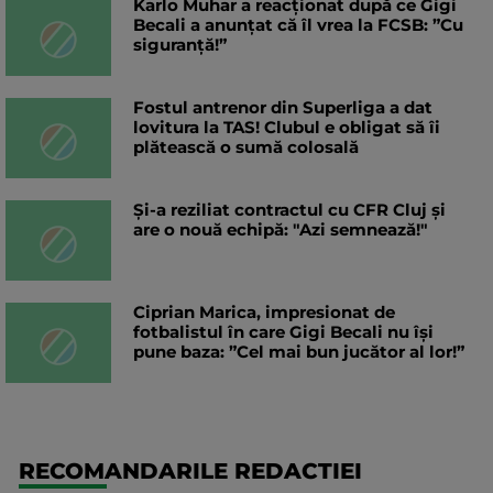
Karlo Muhar a reacționat după ce Gigi
Becali a anunțat că îl vrea la FCSB: ”Cu
siguranță!”
Fostul antrenor din Superliga a dat
lovitura la TAS! Clubul e obligat să îi
plătească o sumă colosală
Și-a reziliat contractul cu CFR Cluj și
are o nouă echipă: "Azi semnează!"
Ciprian Marica, impresionat de
fotbalistul în care Gigi Becali nu își
pune baza: ”Cel mai bun jucător al lor!”
RECOMANDARILE REDACTIEI