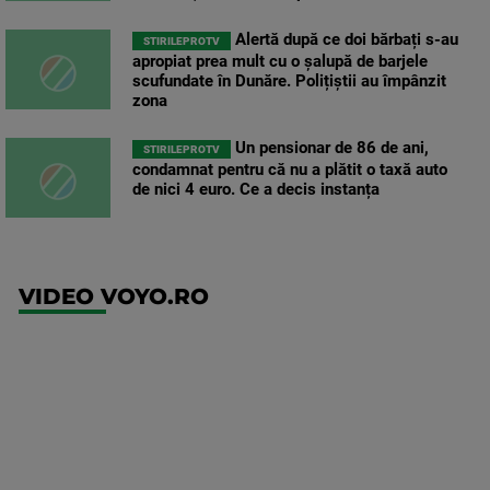
Alertă după ce doi bărbați s-au
STIRILEPROTV
apropiat prea mult cu o șalupă de barjele
scufundate în Dunăre. Polițiștii au împânzit
zona
Un pensionar de 86 de ani,
STIRILEPROTV
condamnat pentru că nu a plătit o taxă auto
de nici 4 euro. Ce a decis instanța
VIDEO VOYO.RO
UEFA
Europa
Conference
League