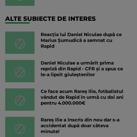
ALTE SUBIECTE DE INTERES
Reacția lui Daniel Niculae după ce
Marius Șumudică a semnat cu
Rapid
Daniel Niculae a urmărit prima
repriză din Rapid - CFR și a spus ce
le-a lipsit giuleștenilor
Ce face acum Rareș Ilie, fotbalistul
vândut de Rapid în urmă cu doi ani
pentru 4.000.000€
Rareș Ilie a înscris din nou dar s-a
accidentat după doar câteva
minute!