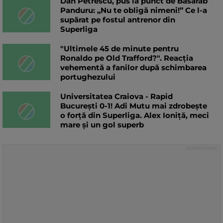
Dan Petrescu, pus la punct de Basarab
Panduru: „Nu te obligă nimeni!” Ce l-a
supărat pe fostul antrenor din
Superliga
"Ultimele 45 de minute pentru
Ronaldo pe Old Trafford?". Reacția
vehementă a fanilor după schimbarea
portughezului
Universitatea Craiova - Rapid
București 0-1! Adi Mutu mai zdrobește
o forță din Superliga. Alex Ioniță, meci
mare și un gol superb