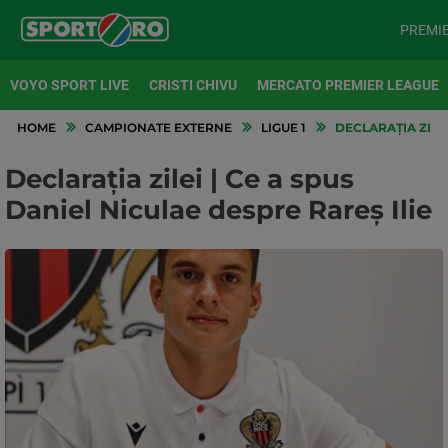
PREMI
VOYO SPORT LIVE
CRISTI CHIVU
MERCATO PREMIER LEAGUE
HOME
CAMPIONATE EXTERNE
LIGUE 1
DECLARAȚIA ZILEI
Declarația zilei | Ce a spus
Daniel Niculae despre Rareș Ilie