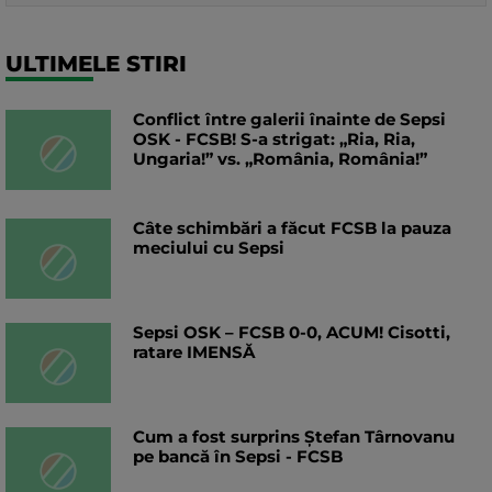
ULTIMELE STIRI
Conflict între galerii înainte de Sepsi
OSK - FCSB! S-a strigat: „Ria, Ria,
Ungaria!” vs. „România, România!”
Câte schimbări a făcut FCSB la pauza
meciului cu Sepsi
Sepsi OSK – FCSB 0-0, ACUM! Cisotti,
ratare IMENSĂ
Cum a fost surprins Ștefan Târnovanu
pe bancă în Sepsi - FCSB