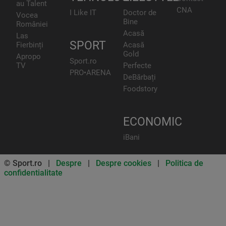
au Talent
CNA
I Like IT
Doctor de
Vocea
Bine
României
Acasă
Las
SPORT
Fierbinți
Acasă
Gold
Apropo
Sport.ro
TV
Perfecte
PRO•ARENA
DeBărbați
Foodstory
ECONOMIC
iBani
© Sport.ro |
Despre
|
Despre cookies
|
Politica de
confidentialitate
Don’t miss out on our news and
updates! Enable push
notifications