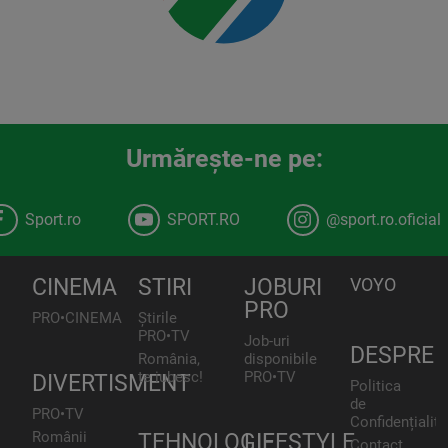
Urmăreşte-ne pe:
Sport.ro
SPORT.RO
@sport.ro.oficial
CINEMA
STIRI
JOBURI
VOYO
PRO
PRO•CINEMA
Știrile
PRO•TV
Job-uri
DESPRE
România,
disponibile
te iubesc!
PRO•TV
DIVERTISMENT
Politica
de
PRO•TV
Confidențialita
Românii
TEHNOLOGIE
LIFESTYLE
Contact