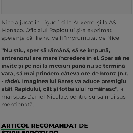
Nico a jucat în Ligue 1 și la Auxerre, și la AS
Monaco. Oficialul Rapidului și-a exprimat
speranța că Ilie nu va fi împrumutat de Nice.
"Nu ştiu, sper să rămână, să se impună,
antrenorul are mare încredere în el. Sper să ne
invite şi pe noi la meciuri până nu se termină
vara, să mai prindem câteva ore de bronz (n.r.
- râde). Imaginea lui Rareş va aduce prestigiu
atât Rapidului, cât şi fotbalului românesc",
a
mai spus Daniel Niculae, pentru sursa mai sus
menționată.
ARTICOL RECOMANDAT DE
STIRILEPROTV.RO