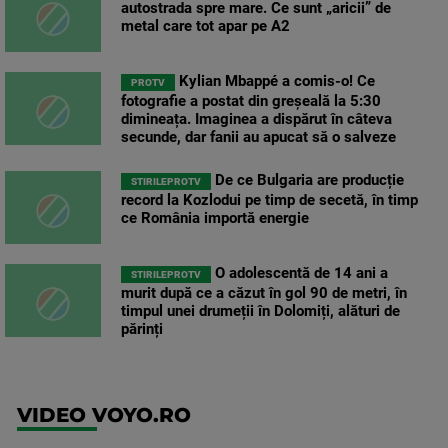
autostrada spre mare. Ce sunt „aricii” de
metal care tot apar pe A2
Kylian Mbappé a comis-o! Ce
PROTV
fotografie a postat din greșeală la 5:30
dimineața. Imaginea a dispărut în câteva
secunde, dar fanii au apucat să o salveze
De ce Bulgaria are producție
STIRILEPROTV
record la Kozlodui pe timp de secetă, în timp
ce România importă energie
O adolescentă de 14 ani a
STIRILEPROTV
murit după ce a căzut în gol 90 de metri, în
timpul unei drumeții în Dolomiți, alături de
părinți
VIDEO VOYO.RO