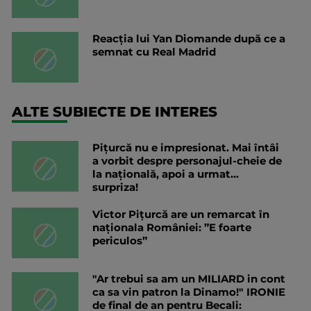
Reacția lui Yan Diomande după ce a
semnat cu Real Madrid
ALTE SUBIECTE DE INTERES
Pițurcă nu e impresionat. Mai întâi
a vorbit despre personajul-cheie de
la națională, apoi a urmat...
surpriza!
Victor Pițurcă are un remarcat în
naționala României: ”E foarte
periculos”
"Ar trebui sa am un MILIARD in cont
ca sa vin patron la Dinamo!" IRONIE
de final de an pentru Becali: