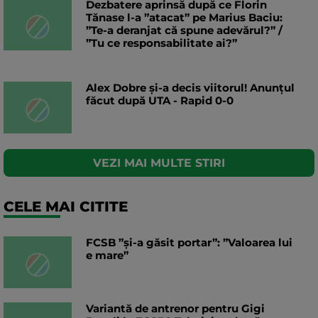
Dezbatere aprinsă după ce Florin
Tănase l-a ”atacat” pe Marius Baciu:
”Te-a deranjat că spune adevărul?” /
”Tu ce responsabilitate ai?”
Alex Dobre și-a decis viitorul! Anunțul
făcut după UTA - Rapid 0-0
VEZI MAI MULTE STIRI
CELE MAI CITITE
FCSB ”și-a găsit portar”: ”Valoarea lui
e mare”
Variantă de antrenor pentru Gigi