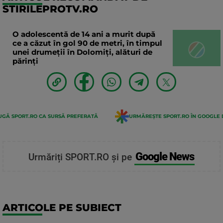
STIRILEPROTV.RO
O adolescentă de 14 ani a murit după
ce a căzut în gol 90 de metri, în timpul
unei drumeții în Dolomiți, alături de
părinți
GĂ SPORT.RO CA SURSĂ PREFERATĂ
URMĂREȘTE SPORT.RO ÎN GOOGLE 
Google News
Urmăriți SPORT.RO și pe
ARTICOLE PE SUBIECT