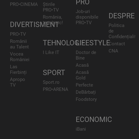
PRO
PRO•CINEMA
Știrile
PRO•TV
Job-uri
DESPRE
România,
disponibile
te iubesc!
PRO•TV
DIVERTISMENT
Politica
de
PRO•TV
Confidențialita
Românii
TEHNOLOGIE
LIFESTYLE
Contact
au Talent
CNA
I Like IT
Doctor de
Vocea
Bine
României
Acasă
Las
SPORT
Fierbinți
Acasă
Gold
Apropo
Sport.ro
TV
Perfecte
PRO•ARENA
DeBărbați
Foodstory
ECONOMIC
iBani