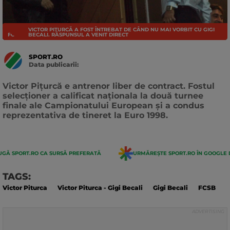
VICTOR PIȚURCĂ A FOST ÎNTREBAT DE CÂND NU MAI VORBIT CU GIGI
FOTBAL INTERN
BECALI. RĂSPUNSUL A VENIT DIRECT
SPORT.RO
Data publicarii:
Data
actualizarii:
Victor Pițurcă e antrenor liber de contract. Fostul
selecționer a calificat naționala la două turnee
finale ale Campionatului European și a condus
reprezentativa de tineret la Euro 1998.
GĂ SPORT.RO CA SURSĂ PREFERATĂ
URMĂREȘTE SPORT.RO ÎN GOOGLE 
TAGS:
Victor Piturca
Victor Piturca - Gigi Becali
Gigi Becali
FCSB