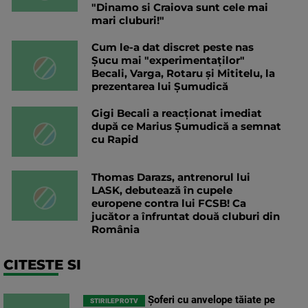
"Dinamo si Craiova sunt cele mai
mari cluburi!"
Cum le-a dat discret peste nas
Șucu mai "experimentaților"
Becali, Varga, Rotaru și Mititelu, la
prezentarea lui Șumudică
Gigi Becali a reacționat imediat
după ce Marius Șumudică a semnat
cu Rapid
Thomas Darazs, antrenorul lui
LASK, debutează în cupele
europene contra lui FCSB! Ca
jucător a înfruntat două cluburi din
România
CITESTE SI
Șoferi cu anvelope tăiate pe
STIRILEPROTV