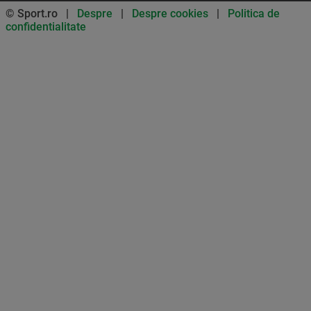
© Sport.ro |
Despre
|
Despre cookies
|
Politica de
confidentialitate
Don’t miss out on our news and
updates! Enable push
notifications
SUBSCRIBE
NOT NOW
UNSUBSCRIBE