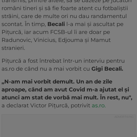
transmis, printre altele, să se bazeze pe jucători
români tineri și să fie foarte atent cu fotbaliștii
străini, care de multe ori nu dau randamentul
scontat. În timp,
Becali
l-a mai și ascultat pe
Pițurcă, iar acum FCSB-ul îi are doar pe
Radunovic, Vinicius, Edjouma și Mamut
stranieri.
Pițurcă a fost întrebat într-un interviu pentru
as.ro de când nu a mai vorbit cu
Gigi Becali.
„N-am mai vorbit demult. Un an de zile
aproape, când am avut Covid m-a ajutat el şi
atunci am stat de vorbă mai mult. În rest, nu",
a declarat Victor Pițurcă, potrivit
as.ro.