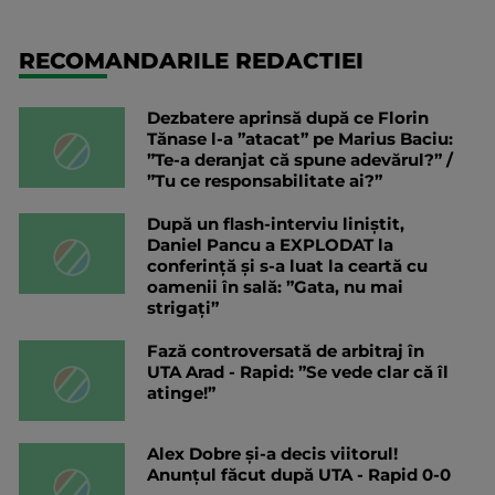
RECOMANDARILE REDACTIEI
Dezbatere aprinsă după ce Florin
Tănase l-a ”atacat” pe Marius Baciu:
”Te-a deranjat că spune adevărul?” /
”Tu ce responsabilitate ai?”
După un flash-interviu liniștit,
Daniel Pancu a EXPLODAT la
conferință și s-a luat la ceartă cu
oamenii în sală: ”Gata, nu mai
strigați”
Fază controversată de arbitraj în
UTA Arad - Rapid: ”Se vede clar că îl
atinge!”
Alex Dobre și-a decis viitorul!
Anunțul făcut după UTA - Rapid 0-0