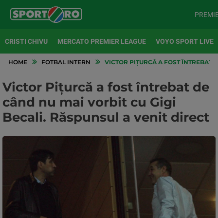
PREMI
CRISTI CHIVU
MERCATO PREMIER LEAGUE
VOYO SPORT LIVE
HOME
FOTBAL INTERN
VICTOR PIȚURCĂ A FOST ÎNTREBAT D
Victor Pițurcă a fost întrebat de
când nu mai vorbit cu Gigi
Becali. Răspunsul a venit direct