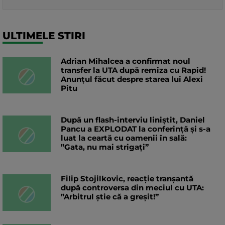
ULTIMELE STIRI
Adrian Mihalcea a confirmat noul
transfer la UTA după remiza cu Rapid!
Anunțul făcut despre starea lui Alexi
Pitu
După un flash-interviu liniștit, Daniel
Pancu a EXPLODAT la conferință și s-a
luat la ceartă cu oamenii în sală:
”Gata, nu mai strigați”
Filip Stojilkovic, reacție tranșantă
după controversa din meciul cu UTA:
”Arbitrul știe că a greșit!”