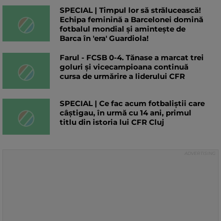
SPECIAL | Timpul lor să strălucească!
Echipa feminină a Barcelonei domină
fotbalul mondial și amintește de
Barca în 'era' Guardiola!
Farul - FCSB 0-4. Tănase a marcat trei
goluri și vicecampioana continuă
cursa de urmărire a liderului CFR
SPECIAL | Ce fac acum fotbaliștii care
câștigau, în urmă cu 14 ani, primul
titlu din istoria lui CFR Cluj