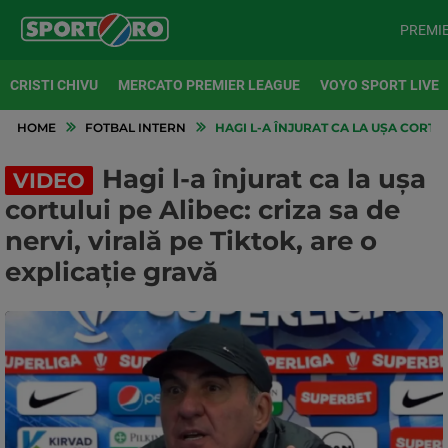
PREMI
CRISTI CHIVU
MERCATO PREMIER LEAGUE
VOYO SPORT LIVE
HOME
FOTBAL INTERN
HAGI L-A ÎNJURAT CA LA UȘA CORTUL
Hagi l-a înjurat ca la ușa
VIDEO
cortului pe Alibec: criza sa de
nervi, virală pe Tiktok, are o
explicație gravă