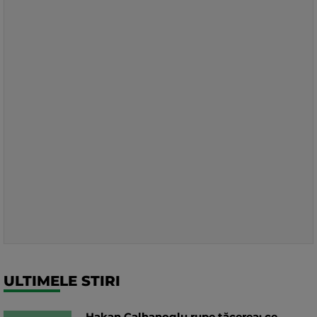
ULTIMELE STIRI
Hakan Calhanoglu rupe tăcerea: ce