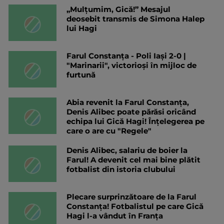
„Mulțumim, Gică!” Mesajul
deosebit transmis de Simona Halep
lui Hagi
Farul Constanța - Poli Iași 2-0 |
"Marinarii", victorioși în mijloc de
furtună
Abia revenit la Farul Constanța,
Denis Alibec poate părăsi oricând
echipa lui Gică Hagi! Înțelegerea pe
care o are cu "Regele"
Denis Alibec, salariu de boier la
Farul! A devenit cel mai bine plătit
fotbalist din istoria clubului
Plecare surprinzătoare de la Farul
Constanța! Fotbalistul pe care Gică
Hagi l-a vândut în Franța