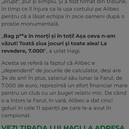
„
erupt
“, pur și simplu. Și a fost filmat din tribune,
în timp ce îl înjura ca la ușa cortului pe Alibec
pentru că a lăsat echipa în zece oameni după o
prostie monumentală.
„
Bag p**a în morți și în toți! Așa ceva n-am
văzut! Toată ziua jocuri și toate alea! La
revedere, 7.000!
“, a urlat Hagi.
Acesta se referă la faptul că Alibec e
„
dependent
“ de jocurile de calculator, deși are
34 de ani! În plus, salariul său lunar la Farul, de
7.000 de euro, reprezintă un efort financiar mare
pentru un club cu un buget relativ mic. De când
s-a întors la Farul, în vară, Alibec a dat cinci
goluri în cele 11 apariții pe care le-a avut în
campionat.
VEZI TIRADA LUI HAGI LA ADRESA