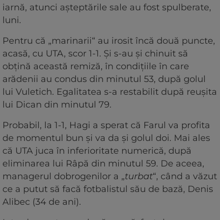
iarnă, atunci așteptările sale au fost spulberate,
luni.
Pentru că „marinarii“ au irosit încă două puncte,
acasă, cu UTA, scor 1-1. Și s-au și chinuit să
obțină această remiză, în condițiile în care
arădenii au condus din minutul 53, după golul
lui Vuletich. Egalitatea s-a restabilit după reușita
lui Dican din minutul 79.
Probabil, la 1-1, Hagi a sperat că Farul va profita
de momentul bun și va da și golul doi. Mai ales
că UTA juca în inferioritate numerică, după
eliminarea lui Râpă din minutul 59. De aceea,
managerul dobrogenilor a „
turbat
“, când a văzut
ce a putut să facă fotbalistul său de bază, Denis
Alibec (34 de ani).