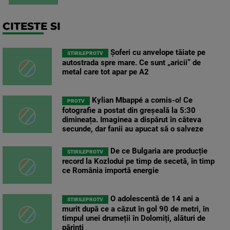
CITESTE SI
Șoferi cu anvelope tăiate pe
STIRILEPROTV
autostrada spre mare. Ce sunt „aricii” de
metal care tot apar pe A2
Kylian Mbappé a comis-o! Ce
PROTV
fotografie a postat din greșeală la 5:30
dimineața. Imaginea a dispărut în câteva
secunde, dar fanii au apucat să o salveze
De ce Bulgaria are producție
STIRILEPROTV
record la Kozlodui pe timp de secetă, în timp
ce România importă energie
O adolescentă de 14 ani a
STIRILEPROTV
murit după ce a căzut în gol 90 de metri, în
timpul unei drumeții în Dolomiți, alături de
părinți