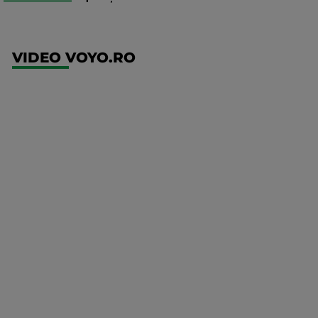
VIDEO VOYO.RO
UFC
(RO)
UFC
Fight
Night:
Gamrot
vs
Salkilld