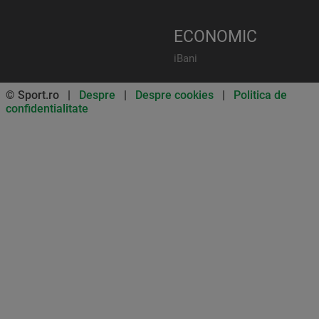
ECONOMIC
iBani
© Sport.ro |
Despre
|
Despre cookies
|
Politica de
confidentialitate
Don’t miss out on our news and
updates! Enable push
notifications
SUBSCRIBE
NOT NOW
UNSUBSCRIBE