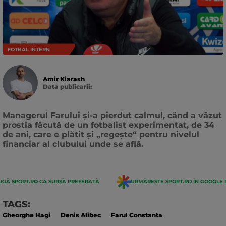
FOTBAL INTERN
Amir Kiarash
Data publicarii:
Data
actualizarii:
Managerul Farului și-a pierdut calmul, când a văzut
prostia făcută de un fotbalist experimentat, de 34
de ani, care e plătit și „regește“ pentru nivelul
financiar al clubului unde se află.
GĂ SPORT.RO CA SURSĂ PREFERATĂ
URMĂREȘTE SPORT.RO ÎN GOOGLE 
TAGS:
Gheorghe Hagi
Denis Alibec
Farul Constanta