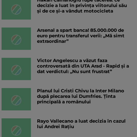
decizie a luat în privința viitorului său
și de ce și-a vândut motocicleta
Arsenal a spart banca! 85.000.000 de
euro pentru transferul verii: „Mă simt
extraordinar”
Victor Angelescu a văzut faza
controversată din UTA Arad - Rapid și a
dat verdictul: „Nu sunt frustrat”
Planul lui Cristi Chivu la Inter Milano
după plecarea lui Dumfries. Ținta
principală a românului
Rayo Vallecano a luat decizia în cazul
lui Andrei Rațiu