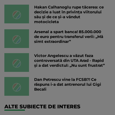
Hakan Calhanoglu rupe tăcerea: ce
decizie a luat în privința viitorului
său și de ce și-a vândut
motocicleta
Arsenal a spart banca! 85.000.000
de euro pentru transferul verii: „Mă
simt extraordinar”
Victor Angelescu a văzut faza
controversată din UTA Arad - Rapid
și a dat verdictul: „Nu sunt frustrat”
Dan Petrescu vine la FCSB?! Ce
răspuns i-a dat antrenorul lui Gigi
Becali
ALTE SUBIECTE DE INTERES