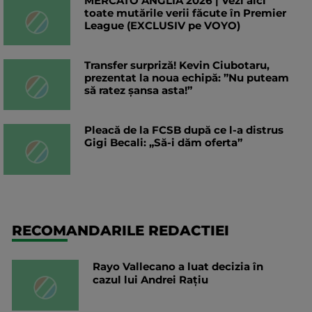
MERCATO ANGLIA 2026 | Vezi aici
toate mutările verii făcute în Premier
League (EXCLUSIV pe VOYO)
Transfer surpriză! Kevin Ciubotaru,
prezentat la noua echipă: ”Nu puteam
să ratez șansa asta!”
Pleacă de la FCSB după ce l-a distrus
Gigi Becali: „Să-i dăm oferta”
RECOMANDARILE REDACTIEI
Rayo Vallecano a luat decizia în
cazul lui Andrei Rațiu