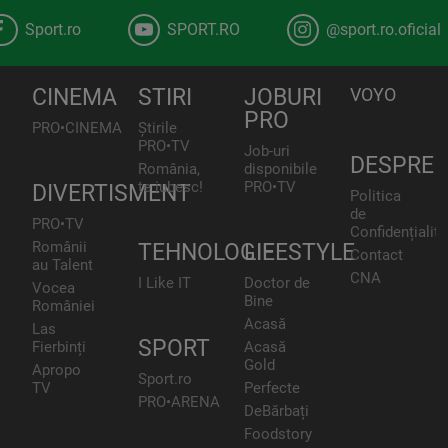
Sport.ro
SPORT.RO
@sport.ro.oficial
CINEMA
STIRI
JOBURI
VOYO
PRO
PRO•CINEMA
Știrile
PRO•TV
Job-uri
DESPRE
România,
disponibile
te iubesc!
PRO•TV
DIVERTISMENT
Politica
de
PRO•TV
Confidențialita
Românii
TEHNOLOGIE
LIFESTYLE
Contact
au Talent
CNA
I Like IT
Doctor de
Vocea
Bine
României
Acasă
Las
SPORT
Fierbinți
Acasă
Gold
Apropo
Sport.ro
TV
Perfecte
PRO•ARENA
DeBărbați
Foodstory