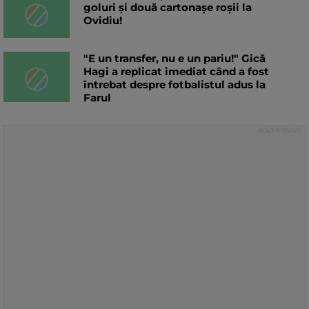
goluri și două cartonașe roșii la
Ovidiu!
"E un transfer, nu e un pariu!" Gică
Hagi a replicat imediat când a fost
întrebat despre fotbalistul adus la
Farul