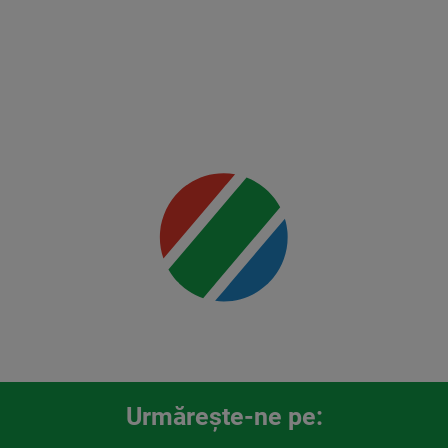
vs
Rountree
Jr.
Mai multe
detalii
00:00
Urmăreşte-ne pe: