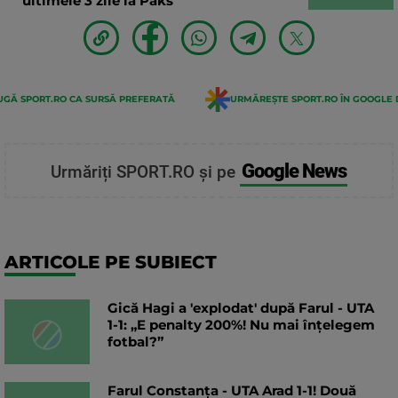
ultimele 3 zile la Paks
GĂ SPORT.RO CA SURSĂ PREFERATĂ
URMĂREȘTE SPORT.RO ÎN GOOGLE 
Google News
Urmăriți SPORT.RO și pe
ARTICOLE PE SUBIECT
Gică Hagi a 'explodat' după Farul - UTA
1-1: „E penalty 200%! Nu mai înțelegem
fotbal?”
Farul Constanța - UTA Arad 1-1! Două