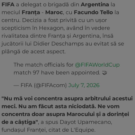
FIFA
a delegat o brigadă din
Argentina
la
meciul
Franța
-
Maroc
, cu
Facundo Tello
la
centru. Decizia a fost privită cu un ușor
scepticism în Hexagon, având în vedere
rivalitatea dintre Franța și Argentina, însă
jucătorii lui Didier Deschamps au evitat să se
plângă de acest aspect.
The match officials for
@FIFAWorldCup
match 97 have been appointed. 🤝
— FIFA (@FIFAcom)
July 7, 2026
"Nu mă voi concentra asupra arbitrului acestui
meci. Nu am făcut asta niciodată. Ne vom
concentra doar asupra Marocului și a dorinței
de a câștiga"
, a spus Dayot Upamecano,
fundașul Franței, citat de L'Equipe.