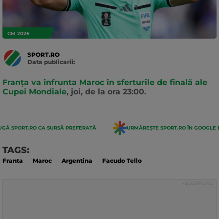
CM 2026
SPORT.RO
Data publicarii:
Data
actualizarii:
Franța va înfrunta Maroc în sferturile de finală ale
Cupei Mondiale
, joi, de la ora 23:00.
GĂ SPORT.RO CA SURSĂ PREFERATĂ
URMĂREȘTE SPORT.RO ÎN GOOGLE 
TAGS:
Franta
Maroc
Argentina
Facudo Tello