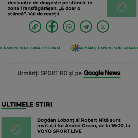
declaraţie de dragoste pe stâncă, în
zona Transfăgărăşan: „E doar o
stâncă”. Val de reacții
GĂ SPORT.RO CA SURSĂ PREFERATĂ
URMĂREȘTE SPORT.RO ÎN GOOGLE 
Google News
Urmăriți SPORT.RO și pe
ULTIMELE STIRI
Bogdan Lobonț și Robert Niță sunt
invitații lui Andrei Grecu, de la 16:00, la
VOYO SPORT LIVE