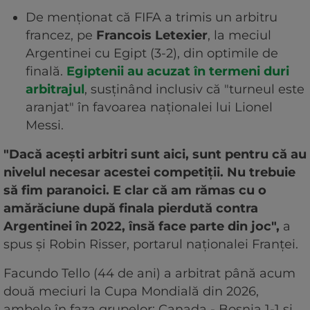
De menționat că FIFA a trimis un arbitru
francez, pe
Francois Letexier
, la meciul
Argentinei cu Egipt (3-2), din optimile de
finală.
Egiptenii au acuzat în termeni duri
arbitrajul
, susținând inclusiv că "turneul este
aranjat" în favoarea naționalei lui Lionel
Messi.
"Dacă acești arbitri sunt aici, sunt pentru că au
nivelul necesar acestei competiții. Nu trebuie
să fim paranoici. E clar că am rămas cu o
amărăciune după finala pierdută contra
Argentinei în 2022, însă face parte din joc",
a
spus și Robin Risser, portarul naționalei Franței.
Facundo Tello (44 de ani) a arbitrat până acum
două meciuri la Cupa Mondială din 2026,
ambele în faza grupelor: Canada - Bosnia 1-1 și