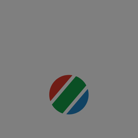
McGregor
vs
Holloway
2
Mai multe
detalii
00:00