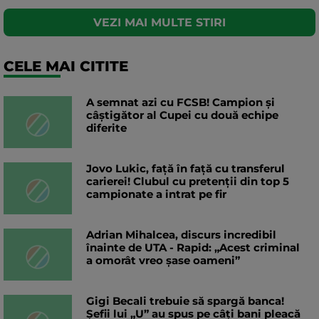
VEZI MAI MULTE STIRI
CELE MAI CITITE
A semnat azi cu FCSB! Campion și
câștigător al Cupei cu două echipe
diferite
Jovo Lukic, față în față cu transferul
carierei! Clubul cu pretenții din top 5
campionate a intrat pe fir
Adrian Mihalcea, discurs incredibil
înainte de UTA - Rapid: „Acest criminal
a omorât vreo șase oameni”
Gigi Becali trebuie să spargă banca!
Șefii lui „U” au spus pe câți bani pleacă