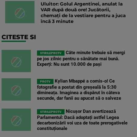
Uluitor: Golul Argentinei, anulat la
VAR după două ore! Jucătorii,
chemați de la vestiare pentru a juca
încă 3 minute
CITESTE SI
Câte minute trebuie să mergi
STIRILEPROTV
pe jos zilnic pentru o sănătate mai bună.
Experți: Nu sunt 10.000 de pași
Kylian Mbappé a comis-o! Ce
PROTV
fotografie a postat din greșeală la 5:30
dimineața. Imaginea a dispărut în câteva
secunde, dar fanii au apucat să o salveze
Nicușor Dan avertizează
STIRILEPROTV
Parlamentul: Dacă adoptați astfel Legea
decarbonizării voi uza de toate prerogativele
constituționale