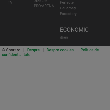
Sport.ro
TV
Perfecte
PRO•ARENA
DeBărbați
Foodstory
ECONOMIC
iBani
© Sport.ro |
Despre
|
Despre cookies
|
Politica de
confidentialitate
Don’t miss out on our news and
updates! Enable push
notifications
SUBSCRIBE
NOT NOW
UNSUBSCRIBE