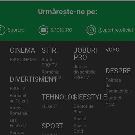
Urmăreşte-ne pe:
Sport.ro
SPORT.RO
@sport.ro.oficial
CINEMA
STIRI
JOBURI
VOYO
PRO
PRO•CINEMA
Știrile
PRO•TV
Job-uri
DESPRE
România,
disponibile
te iubesc!
PRO•TV
DIVERTISMENT
Politica
de
PRO•TV
Confidențialita
Românii
TEHNOLOGIE
LIFESTYLE
Contact
au Talent
CNA
I Like IT
Doctor de
Vocea
Bine
României
Acasă
Las
SPORT
Fierbinți
Acasă
Gold
Apropo