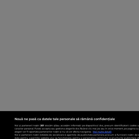
Nouă ne pasă ca datele tale personale să rămână confidențiale
Noi și partenerii noștri
201
stocăm și/sau accesăm informații pe dispozitivul dvs., precum identificatorii cookie 
caracter personal. Puteți accepta sau gestiona alegerile dvs. făcând clic mai jos sau în orice moment, pe pagina cu 
alegeri vor fi raportate partenerilor noștri și nu vă vor afecta navigarea.
Mai multe detalii
Noi si partenerii nostri (retelele de socializare si agentiile de publicitate partenere, precum si furnizorii nostri de
date pentru a permite website-ului sa functioneze, pentru a personaliza continutul si anunturile publicitare afis