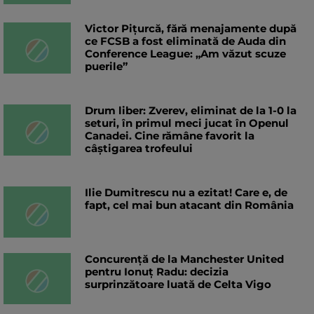
Victor Pițurcă, fără menajamente după
ce FCSB a fost eliminată de Auda din
Conference League: „Am văzut scuze
puerile”
Drum liber: Zverev, eliminat de la 1-0 la
seturi, în primul meci jucat în Openul
Canadei. Cine rămâne favorit la
câștigarea trofeului
Ilie Dumitrescu nu a ezitat! Care e, de
fapt, cel mai bun atacant din România
Concurență de la Manchester United
pentru Ionuț Radu: decizia
surprinzătoare luată de Celta Vigo