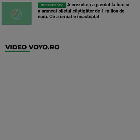
A crezut că a pierdut la loto și
STIRILEPROTV
a aruncat biletul câștigător de 1 milion de
euro. Ce a urmat e neașteptat
VIDEO VOYO.RO
UFC
(EN)
UFC
Fight
Night:
Medic vs
Rodriguez