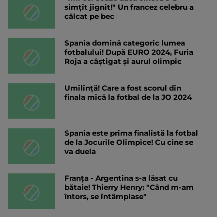
simțit jignit!" Un francez celebru a
călcat pe bec
Spania domină categoric lumea
fotbalului! După EURO 2024, Furia
Roja a câștigat și aurul olimpic
Umilință! Care a fost scorul din
finala mică la fotbal de la JO 2024
Spania este prima finalistă la fotbal
de la Jocurile Olimpice! Cu cine se
va duela
Franța - Argentina s-a lăsat cu
bătaie! Thierry Henry: "Când m-am
întors, se întâmplase"