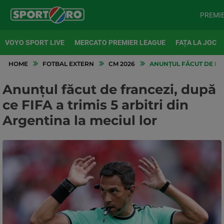
PREMI
VOYO SPORT LIVE
MERCATO PREMIER LEAGUE
FAȚA LA JOC
HOME
FOTBAL EXTERN
CM 2026
ANUNȚUL FĂCUT DE FRAN
Anunțul făcut de francezi, după
ce FIFA a trimis 5 arbitri din
Argentina la meciul lor