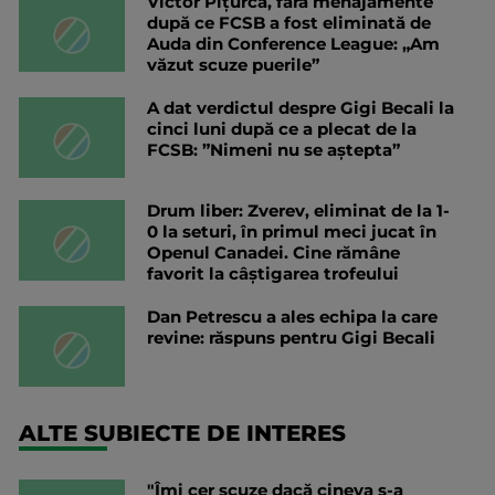
Victor Pițurcă, fără menajamente
după ce FCSB a fost eliminată de
Auda din Conference League: „Am
văzut scuze puerile”
A dat verdictul despre Gigi Becali la
cinci luni după ce a plecat de la
FCSB: ”Nimeni nu se aștepta”
Drum liber: Zverev, eliminat de la 1-
0 la seturi, în primul meci jucat în
Openul Canadei. Cine rămâne
favorit la câștigarea trofeului
Dan Petrescu a ales echipa la care
revine: răspuns pentru Gigi Becali
ALTE SUBIECTE DE INTERES
"Îmi cer scuze dacă cineva s-a