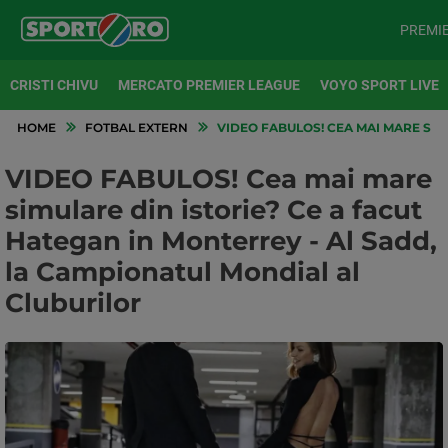
PREMI
CRISTI CHIVU
MERCATO PREMIER LEAGUE
VOYO SPORT LIVE
HOME
FOTBAL EXTERN
VIDEO FABULOS! CEA MAI MARE SIM
VIDEO FABULOS! Cea mai mare
simulare din istorie? Ce a facut
Hategan in Monterrey - Al Sadd,
la Campionatul Mondial al
Cluburilor