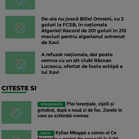
De-aia nu joacă Billel Omrani, cu 2
goluri la FCSB, în naționala
Algeriei! Record de 201 goluri în 215
meciuri pentru algerianul antrenat
de Xavi
A refuzat naționala, dar poate
semna cu un alt club! Răzvan
Lucescu, ofertat de fosta echipă a
lui Xavi
CITESTE SI
Ploi torențiale, vijelii și
STIRILEPROTV
grindină, după o nouă zi de foc. Zonele în
care se schimbă vremea
Kylian Mbappé a comis-o! Ce
PROTV
fotografie a postat din greșeală la 5:30