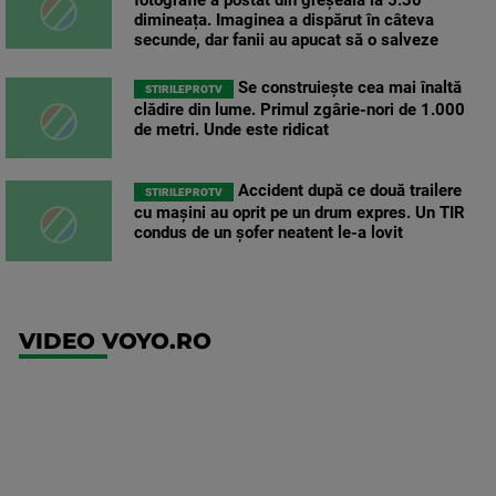
dimineața. Imaginea a dispărut în câteva
secunde, dar fanii au apucat să o salveze
Se construiește cea mai înaltă
STIRILEPROTV
clădire din lume. Primul zgârie-nori de 1.000
de metri. Unde este ridicat
Accident după ce două trailere
STIRILEPROTV
cu mașini au oprit pe un drum expres. Un TIR
condus de un șofer neatent le-a lovit
VIDEO VOYO.RO
UEFA
Europa
Conference