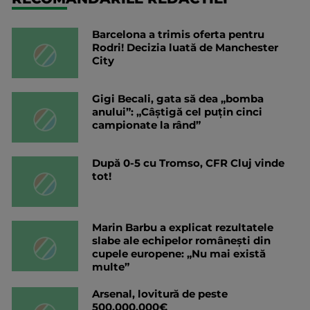
Barcelona a trimis oferta pentru
Rodri! Decizia luată de Manchester
City
Gigi Becali, gata să dea „bomba
anului”: „Câștigă cel puțin cinci
campionate la rând”
După 0-5 cu Tromso, CFR Cluj vinde
tot!
Marin Barbu a explicat rezultatele
slabe ale echipelor românești din
cupele europene: „Nu mai există
multe”
Arsenal, lovitură de peste
500.000.000€