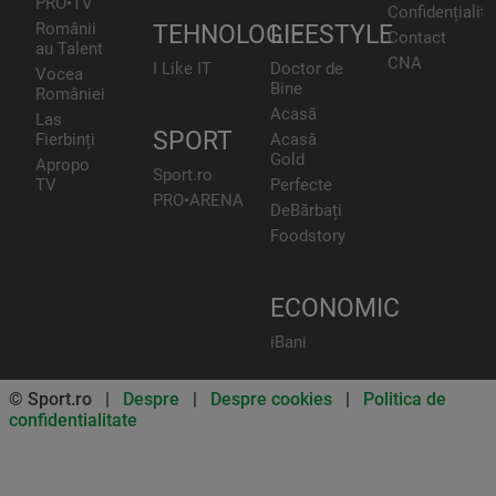
PRO•TV
Confidențialita
Românii
TEHNOLOGIE
LIFESTYLE
Contact
au Talent
CNA
I Like IT
Doctor de
Vocea
Bine
României
Acasă
Las
SPORT
Fierbinți
Acasă
Gold
Apropo
Sport.ro
TV
Perfecte
PRO•ARENA
DeBărbați
Foodstory
ECONOMIC
iBani
© Sport.ro |
Despre
|
Despre cookies
|
Politica de
confidentialitate
Don’t miss out on our news and
updates! Enable push