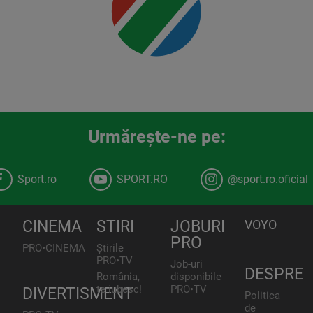
Urmăreşte-ne pe:
Sport.ro
SPORT.RO
@sport.ro.oficial
CINEMA
STIRI
JOBURI
VOYO
PRO
PRO•CINEMA
Știrile
PRO•TV
Job-uri
DESPRE
România,
disponibile
te iubesc!
PRO•TV
DIVERTISMENT
Politica
de