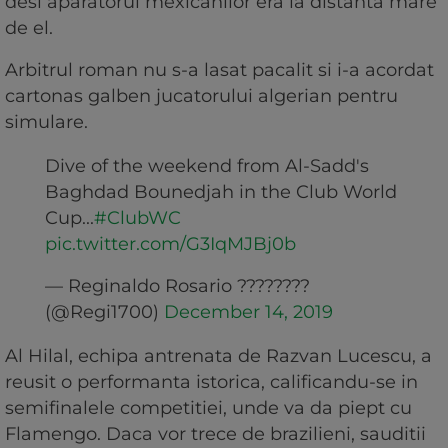
desi aparatorul mexicanilor era la distanta mare
de el.
Arbitrul roman nu s-a lasat pacalit si i-a acordat
cartonas galben jucatorului algerian pentru
simulare.
Dive of the weekend from Al-Sadd's
Baghdad Bounedjah in the Club World
Cup...
#ClubWC
pic.twitter.com/G3IqMJBj0b
— Reginaldo Rosario ????????
(@Regi1700)
December 14, 2019
Al Hilal, echipa antrenata de Razvan Lucescu, a
reusit o performanta istorica, calificandu-se in
semifinalele competitiei, unde va da piept cu
Flamengo. Daca vor trece de brazilieni, sauditii