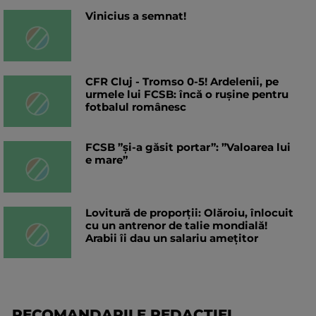
Vinicius a semnat!
CFR Cluj - Tromso 0-5! Ardelenii, pe
urmele lui FCSB: încă o rușine pentru
fotbalul românesc
FCSB ”și-a găsit portar”: ”Valoarea lui
e mare”
Lovitură de proporții: Olăroiu, înlocuit
cu un antrenor de talie mondială!
Arabii îi dau un salariu amețitor
RECOMANDARILE REDACTIEI