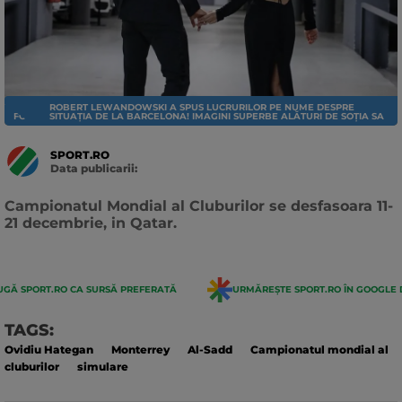
ROBERT LEWANDOWSKI A SPUS LUCRURILOR PE NUME DESPRE
FOTBAL EXTERN
SITUAȚIA DE LA BARCELONA! IMAGINI SUPERBE ALĂTURI DE SOȚIA SA
SPORT.RO
Data publicarii:
Data
actualizarii:
Campionatul Mondial al Cluburilor se desfasoara 11-
21 decembrie, in Qatar.
GĂ SPORT.RO CA SURSĂ PREFERATĂ
URMĂREȘTE SPORT.RO ÎN GOOGLE 
TAGS:
Ovidiu Hategan
Monterrey
Al-Sadd
Campionatul mondial al
cluburilor
simulare