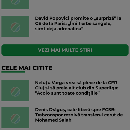
David Popovici promite o „surpriză” la
CE de la Paris: „Îmi fierbe sângele,
simt deja adrenalina”
VEZI MAI MULTE STIRI
CELE MAI CITITE
Neluțu Varga vrea să plece de la CFR
Cluj și să preia alt club din Superliga:
”Acolo sunt toate condițiile”
Denis Drăguș, cale liberă spre FCSB:
Trabzonspor rezolvă transferul cerut de
Mohamed Salah