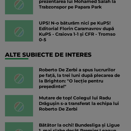
prezentarea lui Mohamed Salah la
Trabzonspor pe Papara Park
UPS! N-o băturăm nici pe KuPS!
Editorial Florin Caramavrov după
KuPS - Craiova 1-1 și CFR - Tromso
0-5
ALTE SUBIECTE DE INTERES
Roberto De Zerbi a spus lucrurilor
pe față, la trei luni după plecarea de
la Brighton: "O lecție pentru
președinte!"
Mutare de top! Colegul lui Radu
Drăgușin s-a transferat la echipa lui
Roberto De Zerbi
Bătător la ochi! Bundesliga și Ligue
1, mai slabe decât Premier League,