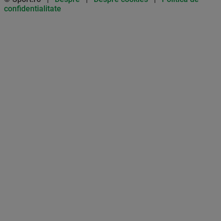
confidentialitate
Don’t miss out on our news and
updates! Enable push
notifications
SUBSCRIBE
NOT NOW
UNSUBSCRIBE