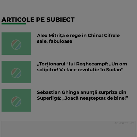
ARTICOLE PE SUBIECT
Alex Mitriță e rege în China! Cifrele
sale, fabuloase
„Torționarul“ lui Reghecampf: „Un om
sclipitor! Va face revoluție în Sudan“
Sebastian Ghinga anunță surpriza din
Superligă: „Joacă neașteptat de bine!”