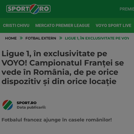
PREMI
CRISTI CHIVU
MERCATO PREMIER LEAGUE
VOYO SPORT LIVE
HOME
FOTBAL EXTERN
LIGUE 1, ÎN EXCLUSIVITATE PE VOYO
Ligue 1, în exclusivitate pe
VOYO! Campionatul Franței se
vede în România, de pe orice
dispozitiv și din orice locație
SPORT.RO
Data publicarii:
Data
actualizarii:
Fotbalul francez ajunge în casele românilor!