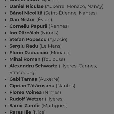
Daniel Niculae
(Auxerre, Monaco, Nancy)
Bănel Nicoliță
(Saint-Étienne, Nantes)
Dan Nistor
(Évian)
Corneliu Papură
(Rennes)
Ion Pârcălab
(Nîmes)
Ștefan Popescu
(Ajaccio)
Sergiu Radu
(Le Mans)
Florin Răducioiu
(Monaco)
Mihai Roman (
Toulouse)
Alexandru Schwartz
(Hyères, Cannes,
Strasbourg)
Gabi Tamaș
(Auxerre)
Ciprian Tătărușanu
(Nantes)
Florea Voinea
(Nîmes)
Rudolf Wetzer
(Hyères)
Samir Zamfir
(Martigues)
Rareș Ilie
(Nice)