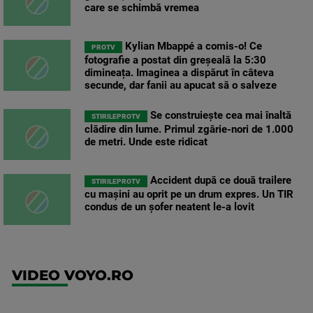
care se schimbă vremea
Kylian Mbappé a comis-o! Ce
PROTV
fotografie a postat din greșeală la 5:30
dimineața. Imaginea a dispărut în câteva
secunde, dar fanii au apucat să o salveze
Se construiește cea mai înaltă
STIRILEPROTV
clădire din lume. Primul zgârie-nori de 1.000
de metri. Unde este ridicat
Accident după ce două trailere
STIRILEPROTV
cu mașini au oprit pe un drum expres. Un TIR
condus de un șofer neatent le-a lovit
VIDEO VOYO.RO