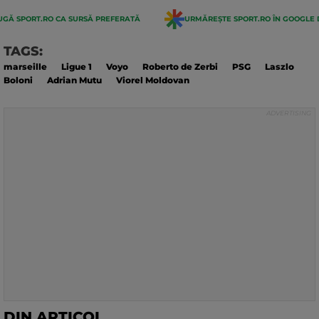
GĂ SPORT.RO CA SURSĂ PREFERATĂ
URMĂREȘTE SPORT.RO ÎN GOOGLE 
TAGS:
marseille
Ligue 1
Voyo
Roberto de Zerbi
PSG
Laszlo
Boloni
Adrian Mutu
Viorel Moldovan
DIN ARTICOL