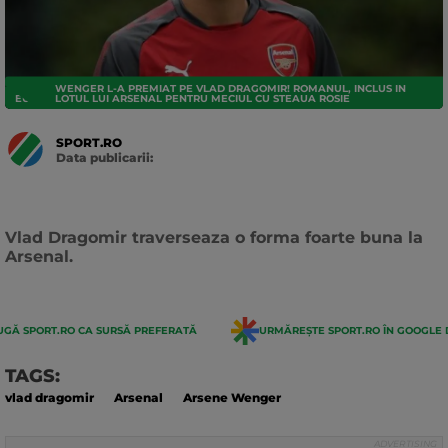
WENGER L-A PREMIAT PE VLAD DRAGOMIR! ROMANUL, INCLUS IN
EUROPA LEAGUE
LOTUL LUI ARSENAL PENTRU MECIUL CU STEAUA ROSIE
SPORT.RO
Data publicarii:
Data
actualizarii:
Vlad Dragomir traverseaza o forma foarte buna la
Arsenal.
GĂ SPORT.RO CA SURSĂ PREFERATĂ
URMĂREȘTE SPORT.RO ÎN GOOGLE 
TAGS:
vlad dragomir
Arsenal
Arsene Wenger