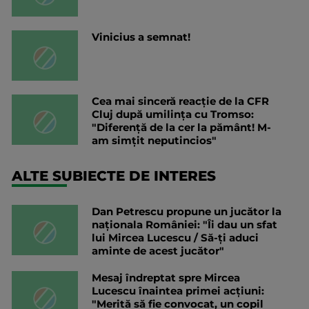
Vinicius a semnat!
Cea mai sinceră reacție de la CFR
Cluj după umilința cu Tromso:
"Diferență de la cer la pământ! M-
am simțit neputincios"
ALTE SUBIECTE DE INTERES
Dan Petrescu propune un jucător la
naționala României: "Îi dau un sfat
lui Mircea Lucescu / Să-ți aduci
aminte de acest jucător"
Mesaj îndreptat spre Mircea
Lucescu înaintea primei acțiuni:
"Merită să fie convocat, un copil