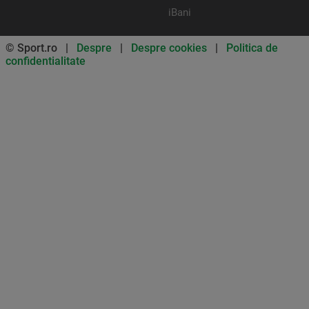
iBani
© Sport.ro |
Despre
|
Despre cookies
|
Politica de
confidentialitate
Don’t miss out on our news and
updates! Enable push
notifications
SUBSCRIBE
NOT NOW
UNSUBSCRIBE