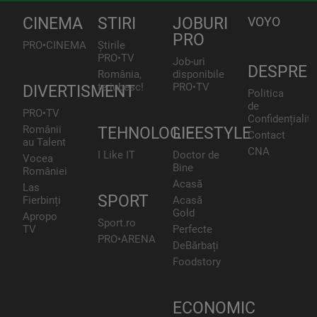
CINEMA
STIRI
JOBURI
VOYO
PRO
PRO•CINEMA
Știrile
PRO•TV
Job-uri
DESPRE
România,
disponibile
te iubesc!
PRO•TV
DIVERTISMENT
Politica
de
PRO•TV
Confidențialita
Românii
TEHNOLOGIE
LIFESTYLE
Contact
au Talent
CNA
I Like IT
Doctor de
Vocea
Bine
României
Acasă
Las
SPORT
Fierbinți
Acasă
Gold
Apropo
Sport.ro
TV
Perfecte
PRO•ARENA
DeBărbați
Foodstory
ECONOMIC