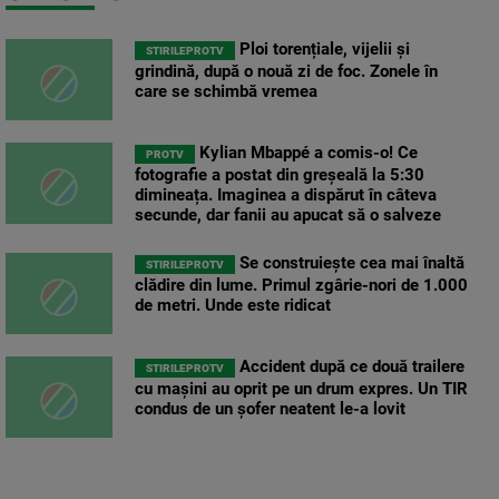
Ploi torențiale, vijelii și
STIRILEPROTV
grindină, după o nouă zi de foc. Zonele în
care se schimbă vremea
Kylian Mbappé a comis-o! Ce
PROTV
fotografie a postat din greșeală la 5:30
dimineața. Imaginea a dispărut în câteva
secunde, dar fanii au apucat să o salveze
Se construiește cea mai înaltă
STIRILEPROTV
clădire din lume. Primul zgârie-nori de 1.000
de metri. Unde este ridicat
Accident după ce două trailere
STIRILEPROTV
cu mașini au oprit pe un drum expres. Un TIR
condus de un șofer neatent le-a lovit