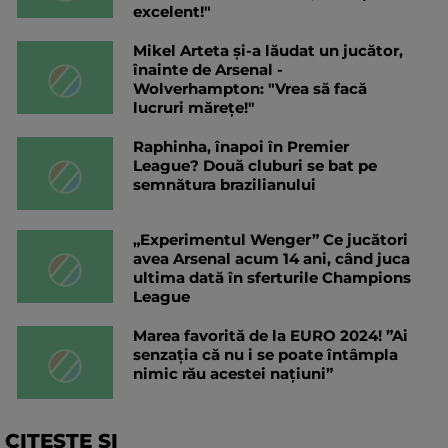
excelent!"
Mikel Arteta și-a lăudat un jucător,
înainte de Arsenal -
Wolverhampton: "Vrea să facă
lucruri mărețe!"
Raphinha, înapoi în Premier
League? Două cluburi se bat pe
semnătura brazilianului
„Experimentul Wenger” Ce jucători
avea Arsenal acum 14 ani, când juca
ultima dată în sferturile Champions
League
Marea favorită de la EURO 2024! ”Ai
senzaţia că nu i se poate întâmpla
nimic rău acestei naţiuni”
CITESTE SI