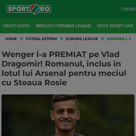
PREMI
CRISTI CHIVU
MERCATO PREMIER LEAGUE
VOYO SPORT LIVE
HOME
FOTBAL EXTERN
EUROPA LEAGUE
WENGER L-A PR
Wenger l-a PREMIAT pe Vlad
Dragomir! Romanul, inclus in
lotul lui Arsenal pentru meciul
cu Steaua Rosie