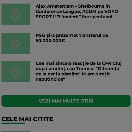
Ajax Amsterdam - Shelbourne în
Conference League, ACUM pe VOYO
SPORT 1! ”Lăncierii” fac spectacol
PSG și-a prezentat transferul de
50.000.000€
Cea mai sinceră reacție de la CFR Cluj
după umilința cu Tromso: "Diferență
de la cer la pământ! M-am simțit
neputincios"
VEZI MAI MULTE STIRI
CELE MAI CITITE