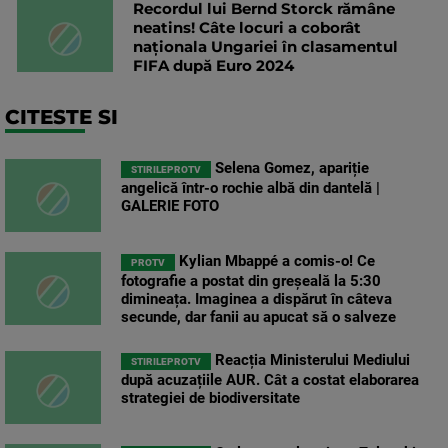
Recordul lui Bernd Storck rămâne
neatins! Câte locuri a coborât
naționala Ungariei în clasamentul
FIFA după Euro 2024
CITESTE SI
Selena Gomez, apariție
STIRILEPROTV
angelică într-o rochie albă din dantelă |
GALERIE FOTO
Kylian Mbappé a comis-o! Ce
PROTV
fotografie a postat din greșeală la 5:30
dimineața. Imaginea a dispărut în câteva
secunde, dar fanii au apucat să o salveze
Reacția Ministerului Mediului
STIRILEPROTV
după acuzațiile AUR. Cât a costat elaborarea
strategiei de biodiversitate