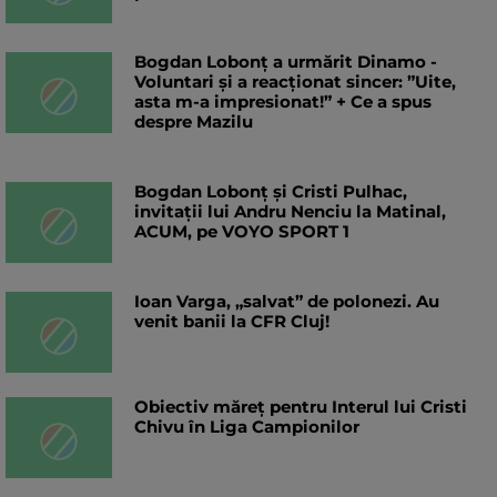
Bogdan Lobonț a urmărit Dinamo -
Voluntari și a reacționat sincer: ”Uite,
asta m-a impresionat!” + Ce a spus
despre Mazilu
Bogdan Lobonț și Cristi Pulhac,
invitații lui Andru Nenciu la Matinal,
ACUM, pe VOYO SPORT 1
Ioan Varga, „salvat” de polonezi. Au
venit banii la CFR Cluj!
Obiectiv măreț pentru Interul lui Cristi
Chivu în Liga Campionilor