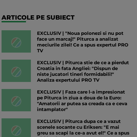
ARTICOLE PE SUBIECT
EXCLUSIV | "Noua polonezi si nu pot
face un marcaj!" Piturca a analizat
meciurile zilei! Ce a spus expertul PRO
TV
EXCLUSIV | Piturca stie de ce a pierdut
Croatia in fata Angliei: "Dispun de
niste jucatori tineri formidabili!"
Analiza expertului PRO TV
EXCLUSIV | Faza care l-a impresionat
pe Piturca in ziua a doua de la Euro:
"Amatorii ar putea sa creada ca e ceva
intamplator"
EXCLUSIV | Piturca dupa ce a vazut
scenele socante cu Eriksen: "E mai
greu sa scapi la ce-a avut el!" Ce a spus