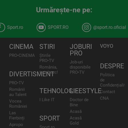
Urmăreşte-ne pe:
Sport.ro
SPORT.RO
@sport.ro.oficial
CINEMA
STIRI
JOBURI
VOYO
PRO
PRO•CINEMA
Știrile
PRO•TV
Job-uri
DESPRE
România,
disponibile
te iubesc!
PRO•TV
DIVERTISMENT
Politica
de
PRO•TV
Confidențialita
Românii
TEHNOLOGIE
LIFESTYLE
Contact
au Talent
CNA
I Like IT
Doctor de
Vocea
Bine
României
Acasă
Las
SPORT
Fierbinți
Acasă
Gold
Apropo
Sport.ro