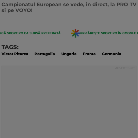
actualizarii:
Campionatul European se vede, in direct, la PRO TV
si pe VOYO!
GĂ SPORT.RO CA SURSĂ PREFERATĂ
URMĂREȘTE SPORT.RO ÎN GOOGLE 
TAGS:
Victor Piturca
Portugalia
Ungaria
Franta
Germania