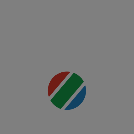
Night:
Ankalaev
vs
Rountree
Jr.
Mai multe
detalii
00:00