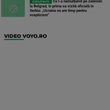
Ce l-a nemulțumit pe Zelenski
STIRILEPROTV
la Belgrad, în prima sa vizită oficială în
Serbia: „Ucraina nu are timp pentru
scepticism”
VIDEO VOYO.RO
UFC
(RO)
UFC
Fight
Night:
Gamrot
vs