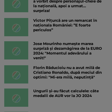
a vorbit despre personajul-cheie de
la națională, apoi a urmat...
surpriza!
Victor Pițurcă are un remarcat în
naționala României: ”E foarte
periculos”
Jose Mourinho numește marea
surpriză și dezamăgirea de la EURO
2024: "Momentul adevărului a
venit!"
Florin Răducioiu nu a avut milă de
Cristiano Ronaldo, după meciul din
optimi: "Mi-era milă, neputință"
Ungurii și-au făcut calculele: câte
medalii de AUR vor la JO 2024