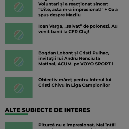
Voluntari și a reacționat sincer:
”Uite, asta m-a impresionat!” + Ce a
spus despre Mazilu
Ioan Varga, „salvat” de polonezi. Au
venit banii la CFR Cluj!
Bogdan Lobonț și Cristi Pulhac,
invitații lui Andru Nenciu la
Matinal, ACUM, pe VOYO SPORT 1
Obiectiv măreț pentru Interul lui
Cristi Chivu în Liga Campionilor
ALTE SUBIECTE DE INTERES
Pițurcă nu e impresionat. Mai întâi