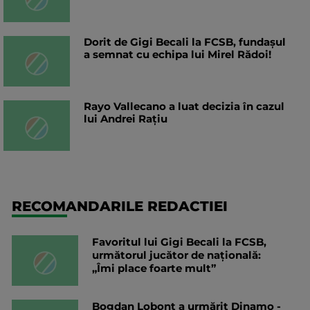
Dorit de Gigi Becali la FCSB, fundașul
a semnat cu echipa lui Mirel Rădoi!
Rayo Vallecano a luat decizia în cazul
lui Andrei Rațiu
RECOMANDARILE REDACTIEI
Favoritul lui Gigi Becali la FCSB,
următorul jucător de națională:
„Îmi place foarte mult”
Bogdan Lobonț a urmărit Dinamo -