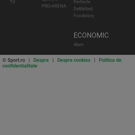
TV
Perfecte
PRO•ARENA
DeBărbați
Foodstory
ECONOMIC
iBani
© Sport.ro |
Despre
|
Despre cookies
|
Politica de
confidentialitate
Don’t miss out on our news and
updates! Enable push
notifications
SUBSCRIBE
NOT NOW
UNSUBSCRIBE