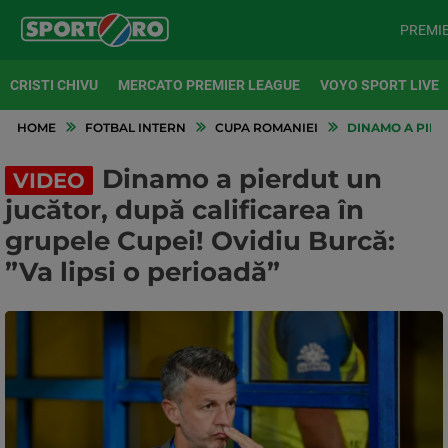
PREMI
CRISTI CHIVU
MERCATO PREMIER LEAGUE
VOYO SPORT LIVE
HOME
FOTBAL INTERN
CUPA ROMANIEI
DINAMO A PIERD
Dinamo a pierdut un
VIDEO
jucător, după calificarea în
grupele Cupei! Ovidiu Burcă:
”Va lipsi o perioadă”