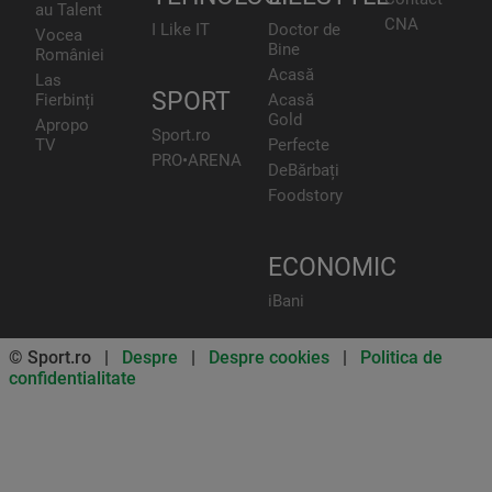
au Talent
CNA
I Like IT
Doctor de
Vocea
Bine
României
Acasă
Las
SPORT
Fierbinți
Acasă
Gold
Apropo
Sport.ro
TV
Perfecte
PRO•ARENA
DeBărbați
Foodstory
ECONOMIC
iBani
© Sport.ro |
Despre
|
Despre cookies
|
Politica de
confidentialitate
Don’t miss out on our news and
updates! Enable push
notifications