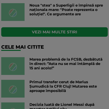
Noua "stea" a Superligii e împinsă spre
naționala mare: "Poate reprezenta o
soluție!". Ce argumente are
VEZI MAI MULTE STIRI
CELE MAI CITITE
Marea problemă de la FCSB, dezbătută
în direct: ”Asta nu se mai întâmplă de
15 ani acolo!”
Primul transfer cerut de Marius
Șumudică la CFR Cluj! Mutarea este
aproape imposibilă
Decizia luată de Lionel Messi după
moartea tatălui său