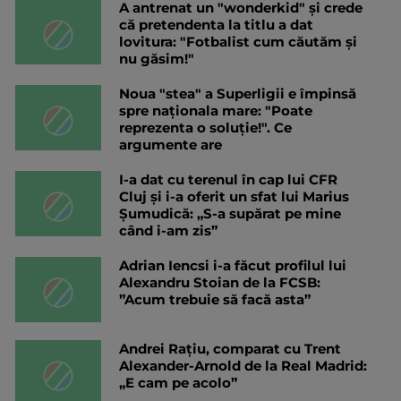
A antrenat un "wonderkid" și crede
că pretendenta la titlu a dat
lovitura: "Fotbalist cum căutăm și
nu găsim!"
Noua "stea" a Superligii e împinsă
spre naționala mare: "Poate
reprezenta o soluție!". Ce
argumente are
I-a dat cu terenul în cap lui CFR
Cluj și i-a oferit un sfat lui Marius
Șumudică: „S-a supărat pe mine
când i-am zis”
Adrian Iencsi i-a făcut profilul lui
Alexandru Stoian de la FCSB:
”Acum trebuie să facă asta”
Andrei Rațiu, comparat cu Trent
Alexander-Arnold de la Real Madrid:
„E cam pe acolo”