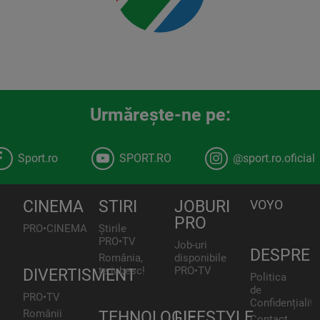
Urmăreşte-ne pe:
Sport.ro
SPORT.RO
@sport.ro.oficial
CINEMA
STIRI
JOBURI
VOYO
PRO
PRO•CINEMA
Știrile
PRO•TV
Job-uri
DESPRE
România,
disponibile
te iubesc!
PRO•TV
DIVERTISMENT
Politica
de
PRO•TV
Confidențialita
Românii
TEHNOLOGIE
LIFESTYLE
Contact