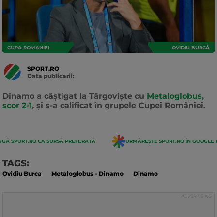
CUPA ROMANIEI
OVIDIU BURCĂ
SPORT.RO
Data publicarii:
Data
actualizarii:
Dinamo a câștigat la Târgoviște cu
Metaloglobus,
scor 2-1
, și s-a calificat în grupele Cupei României.
GĂ SPORT.RO CA SURSĂ PREFERATĂ
URMĂREȘTE SPORT.RO ÎN GOOGLE 
TAGS:
Ovidiu Burca
Metaloglobus - Dinamo
Dinamo