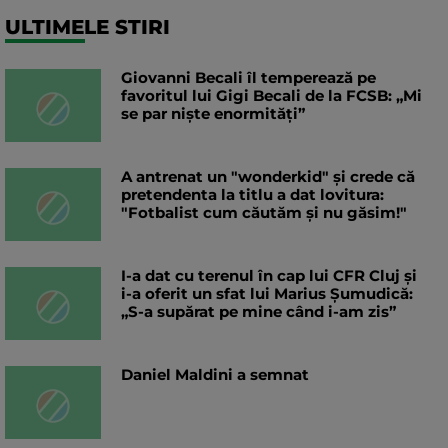
ULTIMELE STIRI
Giovanni Becali îl temperează pe
favoritul lui Gigi Becali de la FCSB: „Mi
se par niște enormități”
A antrenat un "wonderkid" și crede că
pretendenta la titlu a dat lovitura:
"Fotbalist cum căutăm și nu găsim!"
I-a dat cu terenul în cap lui CFR Cluj și
i-a oferit un sfat lui Marius Șumudică:
„S-a supărat pe mine când i-am zis”
Daniel Maldini a semnat