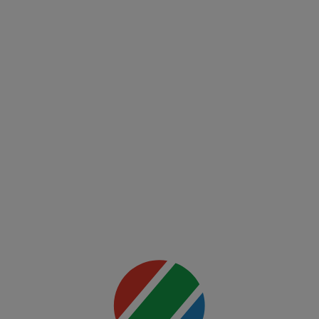
UEFA
Europa
Conference
League
FCSB -
FK Auda
Mai multe
detalii
00:00