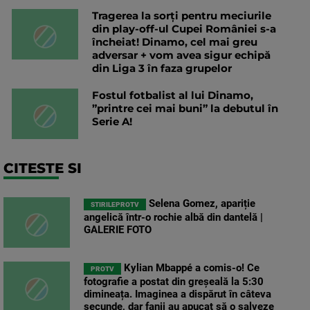
Tragerea la sorți pentru meciurile
din play-off-ul Cupei României s-a
încheiat! Dinamo, cel mai greu
adversar + vom avea sigur echipă
din Liga 3 în faza grupelor
Fostul fotbalist al lui Dinamo,
”printre cei mai buni” la debutul în
Serie A!
CITESTE SI
Selena Gomez, apariție
STIRILEPROTV
angelică într-o rochie albă din dantelă |
GALERIE FOTO
Kylian Mbappé a comis-o! Ce
PROTV
fotografie a postat din greșeală la 5:30
dimineața. Imaginea a dispărut în câteva
secunde, dar fanii au apucat să o salveze