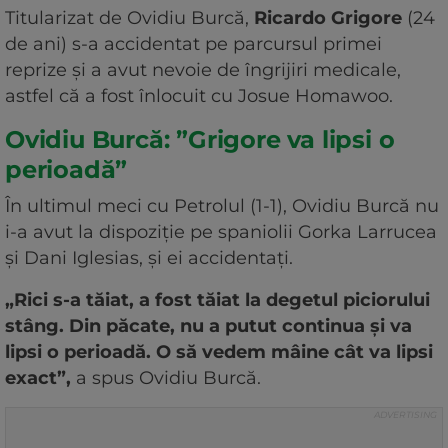
Titularizat de Ovidiu Burcă,
Ricardo Grigore
(24
de ani) s-a accidentat pe parcursul primei
reprize și a avut nevoie de îngrijiri medicale,
astfel că a fost înlocuit cu Josue Homawoo.
Ovidiu Burcă: ”Grigore va lipsi o
perioadă”
În ultimul meci cu Petrolul (1-1), Ovidiu Burcă nu
i-a avut la dispoziție pe spaniolii Gorka Larrucea
și Dani Iglesias, și ei accidentați.
„Rici s-a tăiat, a fost tăiat la degetul piciorului
stâng. Din păcate, nu a putut continua și va
lipsi o perioadă. O să vedem mâine cât va lipsi
exact”,
a spus Ovidiu Burcă.