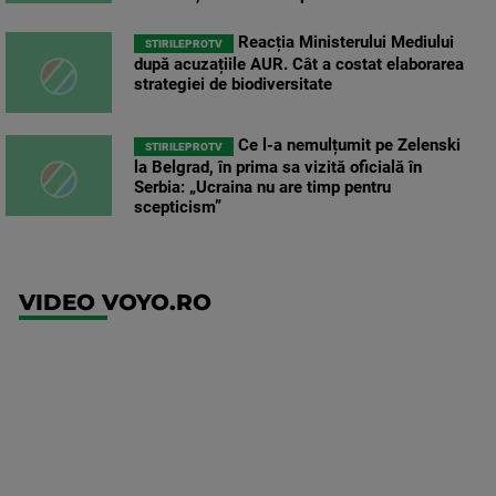
Reacția Ministerului Mediului
STIRILEPROTV
după acuzațiile AUR. Cât a costat elaborarea
strategiei de biodiversitate
Ce l-a nemulțumit pe Zelenski
STIRILEPROTV
la Belgrad, în prima sa vizită oficială în
Serbia: „Ucraina nu are timp pentru
scepticism”
VIDEO VOYO.RO
UEFA
Europa
Conference
League