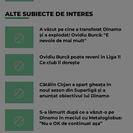
ALTE SUBIECTE DE INTERES
A văzut pe cine a transferat Dinamo
și a explodat! Ovidiu Burcă: "E
nevoie de mai mult"
Ovidiu Burcă poate reveni în Liga 1!
Ce club îl dorește
Cătălin Cîrjan a spart gheața în
noul sezon din Superligă și a
anunțat obiectivul lui Dinamo
S-a lămurit după ce a văzut-o pe
Dinamo în meciul cu Metaloglobus:
”Nu e OK de continuat așa”