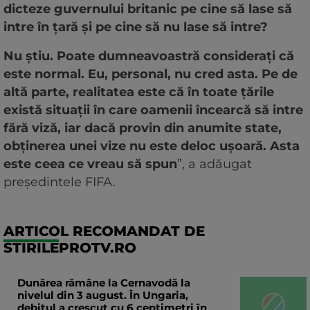
dicteze guvernului britanic pe cine să lase să
intre în țară și pe cine să nu lase să intre?
Nu știu. Poate dumneavoastră considerați că
este normal. Eu, personal, nu cred asta. Pe de
altă parte, realitatea este că în toate țările
există situații în care oamenii încearcă să intre
fără viză, iar dacă provin din anumite state,
obținerea unei vize nu este deloc ușoară. Asta
este ceea ce vreau să spun
”, a adăugat
președintele FIFA.
ARTICOL RECOMANDAT DE
STIRILEPROTV.RO
Dunărea rămâne la Cernavodă la
nivelul din 3 august. În Ungaria,
debitul a crescut cu 6 centimetri în