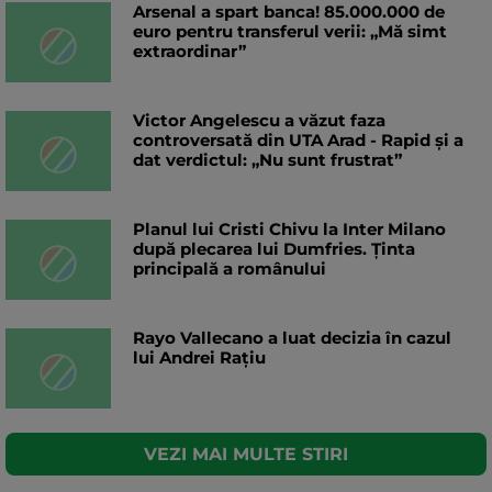
Arsenal a spart banca! 85.000.000 de
euro pentru transferul verii: „Mă simt
extraordinar”
Victor Angelescu a văzut faza
controversată din UTA Arad - Rapid și a
dat verdictul: „Nu sunt frustrat”
Planul lui Cristi Chivu la Inter Milano
după plecarea lui Dumfries. Ținta
principală a românului
Rayo Vallecano a luat decizia în cazul
lui Andrei Rațiu
VEZI MAI MULTE STIRI