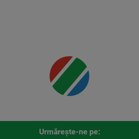
Ankalaev
vs
Rountree
Jr.
Mai multe
detalii
00:00
Urmăreşte-ne pe: