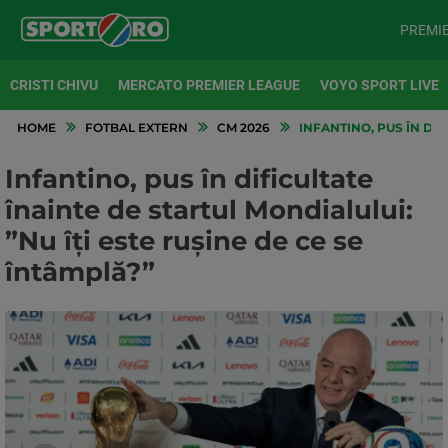
PREMI
CRISTI CHIVU
MERCATO PREMIER LEAGUE
VOYO SPORT LIVE
HOME
FOTBAL EXTERN
CM 2026
INFANTINO, PUS ÎN DIF
Infantino, pus în dificultate
înainte de startul Mondialului:
”Nu îți este rușine de ce se
întâmplă?”