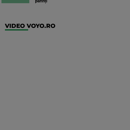
părinți
VIDEO VOYO.RO
UFC
(RO)
UFC
Fight
Night:
Gamrot
vs
Salkilld