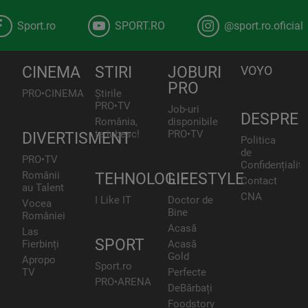
Sport.ro
SPORT.RO
@sport.ro.oficial
CINEMA
STIRI
JOBURI
VOYO
PRO
PRO•CINEMA
Știrile
PRO•TV
Job-uri
DESPRE
România,
disponibile
te iubesc!
PRO•TV
DIVERTISMENT
Politica
de
PRO•TV
Confidențialita
Românii
TEHNOLOGIE
LIFESTYLE
Contact
au Talent
CNA
I Like IT
Doctor de
Vocea
Bine
României
Acasă
Las
SPORT
Fierbinți
Acasă
Gold
Apropo
Sport.ro
TV
Perfecte
PRO•ARENA
DeBărbați
Foodstory