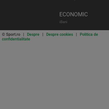
ECONOMIC
iBani
© Sport.ro |
Despre
|
Despre cookies
|
Politica de
confidentialitate
Don’t miss out on our news and
updates! Enable push
notifications
SUBSCRIBE
NOT NOW
UNSUBSCRIBE