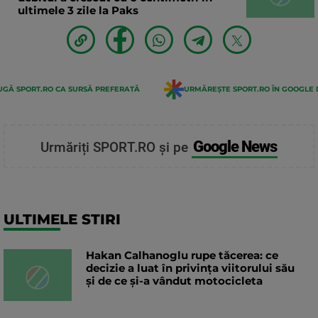
ultimele 3 zile la Paks
GĂ SPORT.RO CA SURSĂ PREFERATĂ
URMĂREȘTE SPORT.RO ÎN GOOGLE 
Google News
Urmăriți SPORT.RO și pe
ULTIMELE STIRI
Hakan Calhanoglu rupe tăcerea: ce
decizie a luat în privința viitorului său
și de ce și-a vândut motocicleta