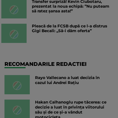
Transfer surpriză! Kevin Ciubotaru,
prezentat la noua echipă: ”Nu puteam
să ratez șansa asta!”
Pleacă de la FCSB după ce l-a distrus
Gigi Becali: „Să-i dăm oferta”
RECOMANDARILE REDACTIEI
Rayo Vallecano a luat decizia în
cazul lui Andrei Rațiu
Hakan Calhanoglu rupe tăcerea: ce
decizie a luat în privința viitorului
său și de ce și-a vândut
motocicleta