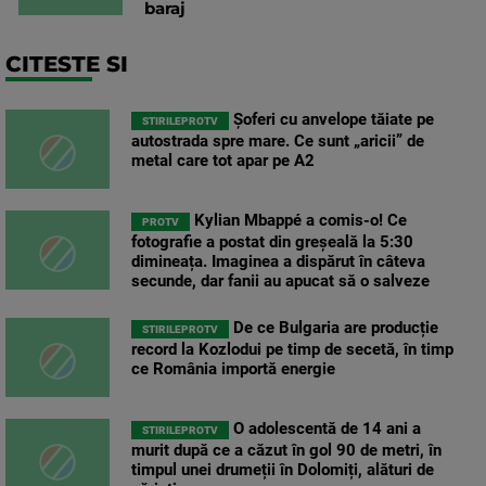
baraj
CITESTE SI
Șoferi cu anvelope tăiate pe
STIRILEPROTV
autostrada spre mare. Ce sunt „aricii” de
metal care tot apar pe A2
Kylian Mbappé a comis-o! Ce
PROTV
fotografie a postat din greșeală la 5:30
dimineața. Imaginea a dispărut în câteva
secunde, dar fanii au apucat să o salveze
De ce Bulgaria are producție
STIRILEPROTV
record la Kozlodui pe timp de secetă, în timp
ce România importă energie
O adolescentă de 14 ani a
STIRILEPROTV
murit după ce a căzut în gol 90 de metri, în
timpul unei drumeții în Dolomiți, alături de