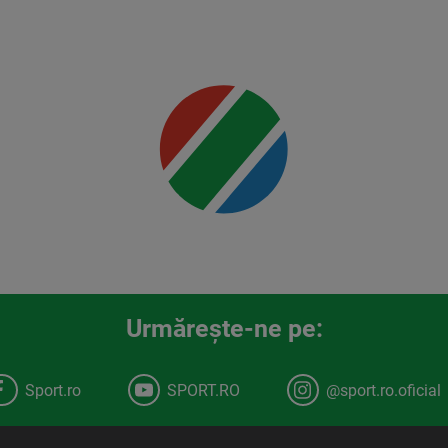
detalii
00:00
Urmăreşte-ne pe:
Sport.ro
SPORT.RO
@sport.ro.oficial