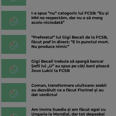
I-a spus ”nu” categoric lui FCSB: ”Eu și
MM ne respectăm, dar nu o să merg
acolo niciodată”
”Preferatul” lui Gigi Becali de la FCSB,
făcut praf în direct: ”E în punctul mort.
Nu produce nimic”
Gigi Becali trebuie să spargă banca!
Șefii lui „U” au spus pe câți bani pleacă
Jovo Lukić la FCSB
Coman, transformare uluitoare: arabii
au dezvăluit ce a făcut Florinel și au
dat verdictul
Am învins Suedia și am făcut egal cu
Ungaria la Mondial, dar tot degeaba!