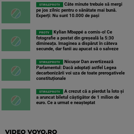
Câte minute trebuie să mergi
STIRILEPROTV
pe jos zilnic pentru o sănătate mai bună.
Experți: Nu sunt 10.000 de pași
Kylian Mbappé a comis-o! Ce
PROTV
fotografie a postat din greșeală la 5:30
dimineața. Imaginea a dispărut în câteva
secunde, dar fanii au apucat să o salveze
Nicușor Dan avertizează
STIRILEPROTV
Parlamentul: Dacă adoptați astfel Legea
decarbonizării voi uza de toate prerogativele
constituționale
A crezut că a pierdut la loto și
STIRILEPROTV
a aruncat biletul câștigător de 1 milion de
euro. Ce a urmat e neașteptat
VIDEO VOYO.RO