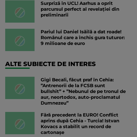
Surpriză în UCL! Aarhus a oprit
parcursul perfect al revelației din
preliminarii
Pariul lui Daniel Isăilă a dat roade!
Românul care a închis gura tuturor:
9 milioane de euro
ALTE SUBIECTE DE INTERES
Gigi Becali, făcut praf în Cehia:
”Antrenorii de la FCSB sunt
bullshit” + ”Nebunul de pe tronul de
aur, neortodox, auto-proclamatul
Dumnezeu”
Fără precedent la EURO! Conflict
aprins după Cehia - Turcia! Istvan
Kovacs a stabilit un record de
cartonașe