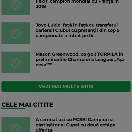
Fekir, campion mondial cu Franța în
2018
Jovo Lukic, față în față cu transferul
carierei! Clubul cu pretenții din top 5
campionate a intrat pe fir
Mason Greenwood, ce gol! TORPILĂ în
preliminariile Champions League: „Așa
ceva!?”
VEZI MAI MULTE STIRI
CELE MAI CITITE
A semnat azi cu FCSB! Campion și
câștigător al Cupei cu două echipe
diferite