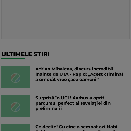
ULTIMELE STIRI
Adrian Mihalcea, discurs incredibil
înainte de UTA - Rapid: „Acest criminal
a omorât vreo șase oameni”
Surpriză în UCL! Aarhus a oprit
parcursul perfect al revelației din
preliminarii
Ce declin! Cu cine a semnat azi Nabil