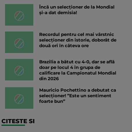
Încă un selecționer de la Mondial
și-a dat demisia!
Recordul pentru cel mai vârstnic
selecționer din istorie, doborât de
două ori în câteva ore
Brazilia a bătut cu 4-0, dar se află
doar pe locul 4 în grupa de
calificare la Campionatul Mondial
din 2026
Mauricio Pochettino a debutat ca
selecționer! ”Este un sentiment
foarte bun”
CITESTE SI