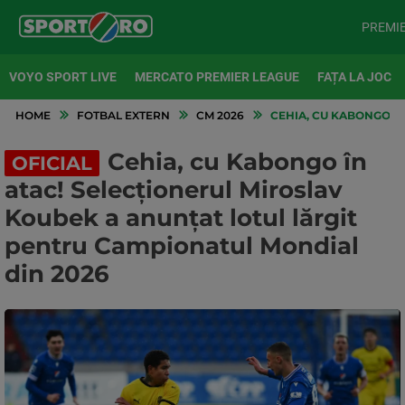
PREMI
VOYO SPORT LIVE
MERCATO PREMIER LEAGUE
FAȚA LA JOC
HOME
FOTBAL EXTERN
CM 2026
CEHIA, CU KABONGO ÎN
Cehia, cu Kabongo în
OFICIAL
atac! Selecționerul Miroslav
Koubek a anunțat lotul lărgit
pentru Campionatul Mondial
din 2026