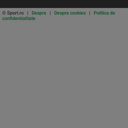
© Sport.ro |
Despre
|
Despre cookies
|
Politica de
confidentialitate
Don’t miss out on our news and
updates! Enable push
notifications
SUBSCRIBE
NOT NOW
UNSUBSCRIBE