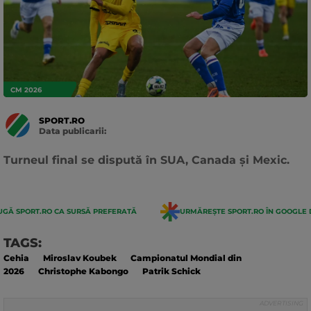
CM 2026
SPORT.RO
Data publicarii:
Data
actualizarii:
Turneul final se dispută în SUA, Canada și Mexic.
GĂ SPORT.RO CA SURSĂ PREFERATĂ
URMĂREȘTE SPORT.RO ÎN GOOGLE 
TAGS:
Cehia
Miroslav Koubek
Campionatul Mondial din
2026
Christophe Kabongo
Patrik Schick