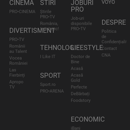
CINEMA
STIRI
JOBURI
VOYO
PRO
PRO•CINEMA
Știrile
PRO•TV
Job-uri
DESPRE
România,
disponibile
te iubesc!
PRO•TV
DIVERTISMENT
Politica
de
PRO•TV
Confidențialita
Românii
TEHNOLOGIE
LIFESTYLE
Contact
au Talent
CNA
I Like IT
Doctor de
Vocea
Bine
României
Acasă
Las
SPORT
Fierbinți
Acasă
Gold
Apropo
Sport.ro
TV
Perfecte
PRO•ARENA
DeBărbați
Foodstory
ECONOMIC
iBani