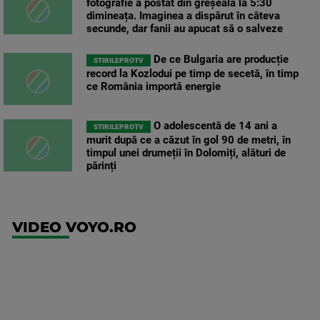
fotografie a postat din greșeală la 5:30
dimineața. Imaginea a dispărut în câteva
secunde, dar fanii au apucat să o salveze
De ce Bulgaria are producție
STIRILEPROTV
record la Kozlodui pe timp de secetă, în timp
ce România importă energie
O adolescentă de 14 ani a
STIRILEPROTV
murit după ce a căzut în gol 90 de metri, în
timpul unei drumeții în Dolomiți, alături de
părinți
VIDEO VOYO.RO
UFC