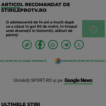
ARTICOL RECOMANDAT DE
STIRILEPROTV.RO
O adolescentă de 14 ani a murit după
ce a căzut în gol 90 de metri, în timpul
unei drumeții în Dolomiți, alături de
părinți
GĂ SPORT.RO CA SURSĂ PREFERATĂ
URMĂREȘTE SPORT.RO ÎN GOOGLE 
Google News
Urmăriți SPORT.RO și pe
ULTIMELE STIRI