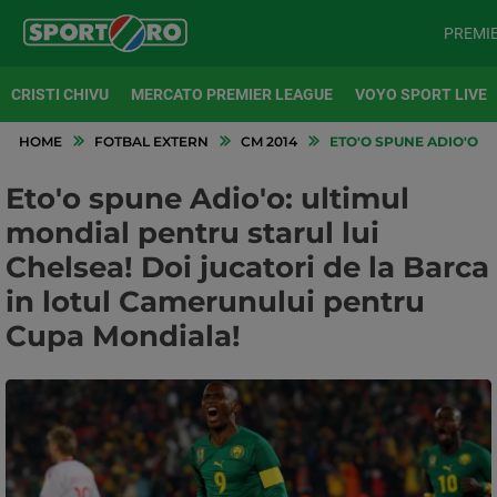
PREMI
CRISTI CHIVU
MERCATO PREMIER LEAGUE
VOYO SPORT LIVE
HOME
FOTBAL EXTERN
CM 2014
ETO'O SPUNE ADIO'O: 
Eto'o spune Adio'o: ultimul
mondial pentru starul lui
Chelsea! Doi jucatori de la Barca
in lotul Camerunului pentru
Cupa Mondiala!