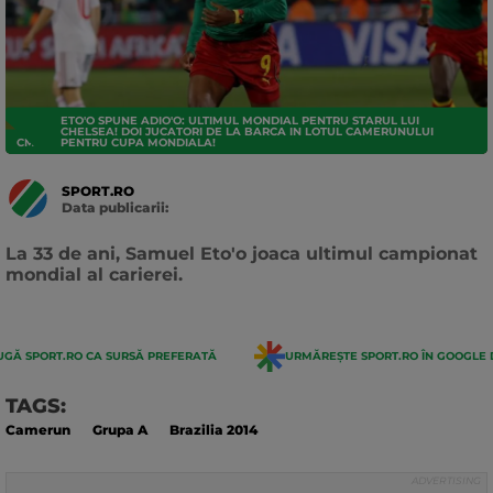
ETO'O SPUNE ADIO'O: ULTIMUL MONDIAL PENTRU STARUL LUI
CHELSEA! DOI JUCATORI DE LA BARCA IN LOTUL CAMERUNULUI
CM 2014
PENTRU CUPA MONDIALA!
SPORT.RO
Data publicarii:
Data
actualizarii:
La 33 de ani, Samuel Eto'o joaca ultimul campionat
mondial al carierei.
GĂ SPORT.RO CA SURSĂ PREFERATĂ
URMĂREȘTE SPORT.RO ÎN GOOGLE 
TAGS:
Camerun
Grupa A
Brazilia 2014