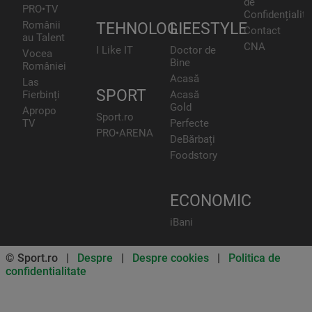
de
PRO•TV
Confidențialita
Românii
TEHNOLOGIE
LIFESTYLE
Contact
au Talent
CNA
I Like IT
Doctor de
Vocea
Bine
României
Acasă
Las
SPORT
Fierbinți
Acasă
Gold
Apropo
Sport.ro
TV
Perfecte
PRO•ARENA
DeBărbați
Foodstory
ECONOMIC
iBani
© Sport.ro |
Despre
|
Despre cookies
|
Politica de
confidentialitate
Don’t miss out on our news and