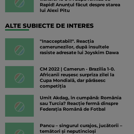
Rapid! Anunțul făcut despre starea
lui Alexi Pitu
ALTE SUBIECTE DE INTERES
"Inacceptabil!". Reacția
camerunezilor, după insultele
rasiste adresate lui Joyskim Dawa
CM 2022 | Camerun - Brazilia 1-0.
Africanii reușesc surpriza zilei la
Cupa Mondială, dar părăsesc
competiția
Umit Akdag, în cumpănă: România
sau Turcia? Reacție fermă dinspre
Federația Română de Fotbal
Pancu – singurul curajos, jucătorii –
temători și neputincioși