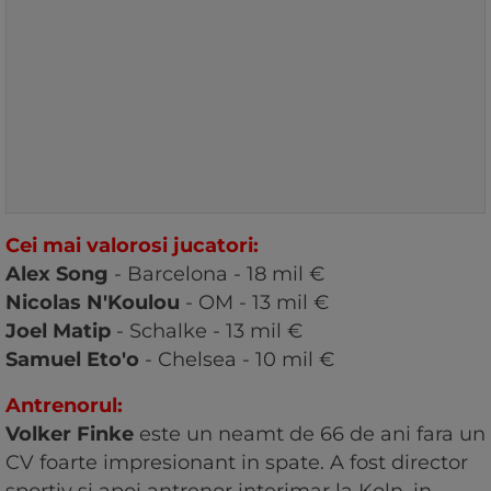
Cei mai valorosi jucatori:
Alex Song
- Barcelona - 18 mil €
Nicolas N'Koulou
- OM - 13 mil €
Joel Matip
- Schalke - 13 mil €
Samuel Eto'o
- Chelsea - 10 mil €
Antrenorul:
Volker Finke
este un neamt de 66 de ani fara un
CV foarte impresionant in spate. A fost director
sportiv si apoi antrenor interimar la Koln, in