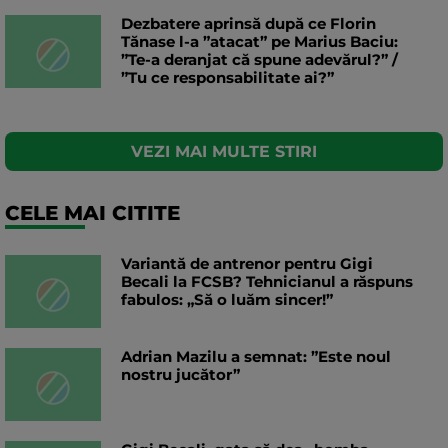
Dezbatere aprinsă după ce Florin
Tănase l-a ”atacat” pe Marius Baciu:
”Te-a deranjat că spune adevărul?” /
”Tu ce responsabilitate ai?”
VEZI MAI MULTE STIRI
CELE MAI CITITE
Variantă de antrenor pentru Gigi
Becali la FCSB? Tehnicianul a răspuns
fabulos: „Să o luăm sincer!”
Adrian Mazilu a semnat: ”Este noul
nostru jucător”