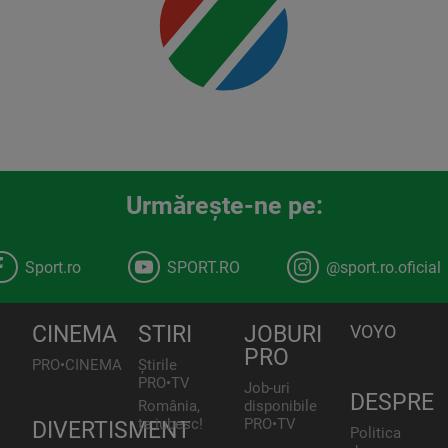
00:00
Urmăreşte-ne pe:
Sport.ro
SPORT.RO
@sport.ro.oficial
CINEMA
STIRI
JOBURI
VOYO
PRO
PRO•CINEMA
Știrile
PRO•TV
Job-uri
DESPRE
România,
disponibile
te iubesc!
PRO•TV
DIVERTISMENT
Politica