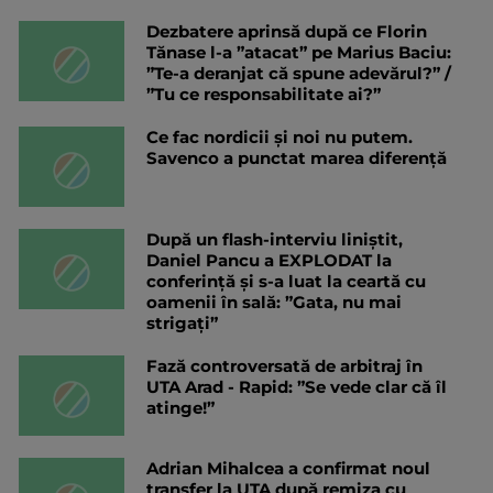
Dezbatere aprinsă după ce Florin
Tănase l-a ”atacat” pe Marius Baciu:
”Te-a deranjat că spune adevărul?” /
”Tu ce responsabilitate ai?”
Ce fac nordicii și noi nu putem.
Savenco a punctat marea diferență
După un flash-interviu liniștit,
Daniel Pancu a EXPLODAT la
conferință și s-a luat la ceartă cu
oamenii în sală: ”Gata, nu mai
strigați”
Fază controversată de arbitraj în
UTA Arad - Rapid: ”Se vede clar că îl
atinge!”
Adrian Mihalcea a confirmat noul
transfer la UTA după remiza cu