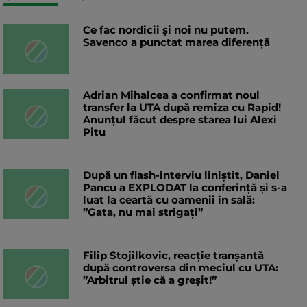
Ce fac nordicii și noi nu putem.
Savenco a punctat marea diferență
Adrian Mihalcea a confirmat noul
transfer la UTA după remiza cu Rapid!
Anunțul făcut despre starea lui Alexi
Pitu
După un flash-interviu liniștit, Daniel
Pancu a EXPLODAT la conferință și s-a
luat la ceartă cu oamenii în sală:
”Gata, nu mai strigați”
Filip Stojilkovic, reacție tranșantă
după controversa din meciul cu UTA:
”Arbitrul știe că a greșit!”