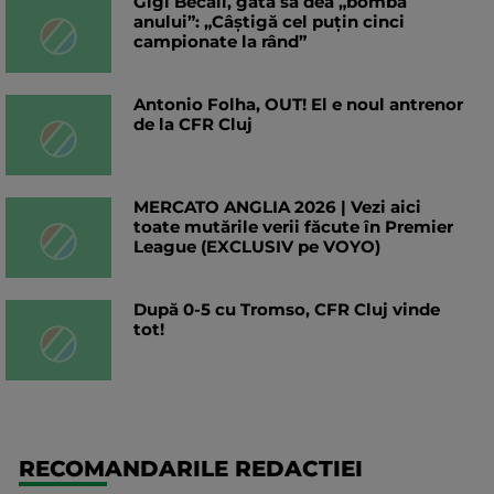
Gigi Becali, gata să dea „bomba
anului”: „Câștigă cel puțin cinci
campionate la rând”
Antonio Folha, OUT! El e noul antrenor
de la CFR Cluj
MERCATO ANGLIA 2026 | Vezi aici
toate mutările verii făcute în Premier
League (EXCLUSIV pe VOYO)
După 0-5 cu Tromso, CFR Cluj vinde
tot!
RECOMANDARILE REDACTIEI