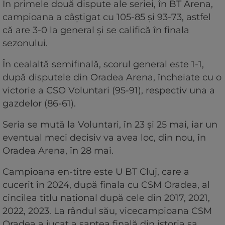
În primele două dispute ale seriei, în BT Arena,
campioana a câştigat cu 105-85 şi 93-73, astfel
că are 3-0 la general şi se califică în finala
sezonului.
În cealaltă semifinală, scorul general este 1-1,
după disputele din Oradea Arena, încheiate cu o
victorie a CSO Voluntari (95-91), respectiv una a
gazdelor (86-61).
Seria se mută la Voluntari, în 23 şi 25 mai, iar un
eventual meci decisiv va avea loc, din nou, în
Oradea Arena, în 28 mai.
Campioana en-titre este U BT Cluj, care a
cucerit în 2024, după finala cu CSM Oradea, al
cincilea titlu naţional după cele din 2017, 2021,
2022, 2023. La rândul său, vicecampioana CSM
Oradea a jucat a şaptea finală din istoria sa,