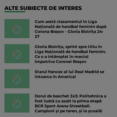
ALTE SUBIECTE DE INTERES
Cum arată clasamentul în Liga
Națională de handbal feminin după
Corona Brașov - Gloria Bistrița 24-
27
Gloria Bistrița, sprint spre titlu în
Liga Națională de handbal feminin.
Ce s-a întâmplat în meciul
împotriva Coronei Brașov
Starul francez al lui Real Madrid se
întoarce în America!
Dorul de baschet 3x3: Politehnica a
fost luată cu asalt la prima etapă
BCR Sport Arena Streetball.
Campioni și pe teren, și la școală!