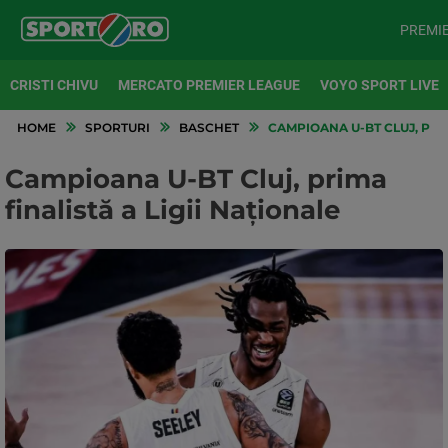
PREMI
CRISTI CHIVU
MERCATO PREMIER LEAGUE
VOYO SPORT LIVE
HOME
SPORTURI
BASCHET
CAMPIOANA U-BT CLUJ, PRIM
Campioana U-BT Cluj, prima
finalistă a Ligii Naţionale