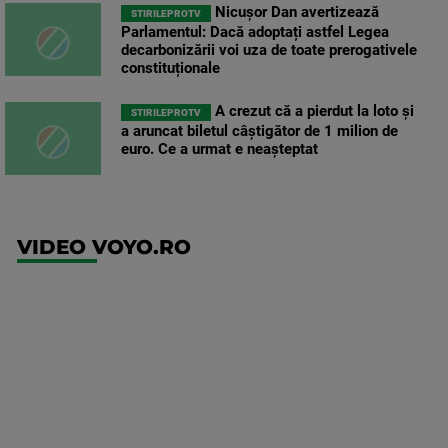
Nicușor Dan avertizează
STIRILEPROTV
Parlamentul: Dacă adoptați astfel Legea
decarbonizării voi uza de toate prerogativele
constituționale
A crezut că a pierdut la loto și
STIRILEPROTV
a aruncat biletul câștigător de 1 milion de
euro. Ce a urmat e neașteptat
VIDEO VOYO.RO
UEFA
Europa
Conference
League