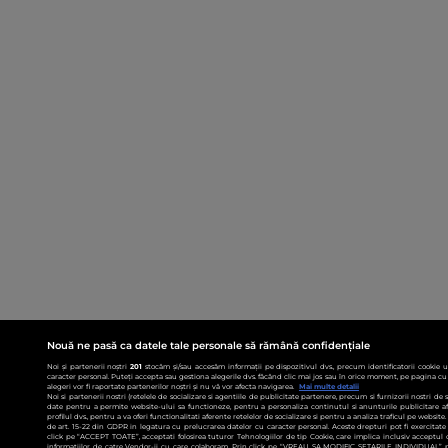
Nouă ne pasă ca datele tale personale să rămână confidențiale
Noi și partenerii noștri
201
stocăm și/sau accesăm informații pe dispozitivul dvs., precum identificatorii cookie 
caracter personal. Puteți accepta sau gestiona alegerile dvs. făcând clic mai jos sau în orice moment, pe pagina cu 
alegeri vor fi raportate partenerilor noștri și nu vă vor afecta navigarea.
Mai multe detalii
Noi si partenerii nostri (retelele de socializare si agentiile de publicitate partenere, precum si furnizorii nostri de
date pentru a permite website-ului sa functioneze, pentru a personaliza continutul si anunturile publicitare afis
profilul dvs., pentru a va oferi functionalitati aferente retelelor de socializare si pentru a analiza traficul pe websit
de art. 15-22 din GDPR in legatura cu prelucrarea datelor cu caracter personal. Aceste drepturi pot fi exercitat
click pe “ACCEPT TOATE”, acceptati folosirea tuturor Tehnologiilor de tip Cookie, care implica inclusiv acceptul d
informatiilor de catre Vendor-ii cu care colaboram. Prin click pe “VREAU SA MODIFIC SETARILE INDIVIDUAL” p