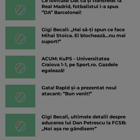
Ce lovitură! Dat ca și transferat la
Real Madrid, fotbalistul i-a spus
”DA” Barcelonei!
Gigi Becali: „Hai să-ți spun ce face
Mihai Stoica. El blochează...nu mai
suport!”
ACUM: KuPS - Universitatea
Craiova 1-1, pe Sport.ro. Gazdele
egalează!
Gata! Rapid și-a prezentat noul
atacant: ”Bun venit!”
Gigi Becali, ultimele detalii despre
aducerea lui Dan Petrescu la FCSB:
„Noi așa ne gândisem”