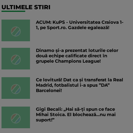
ULTIMELE STIRI
ACUM: KuPS - Universitatea Craiova 1-
1, pe Sport.ro. Gazdele egalează!
Dinamo și-a prezentat loturile celor
două echipe calificate direct în
grupele Champions League!
Ce lovitură! Dat ca și transferat la Real
Madrid, fotbalistul i-a spus ”DA”
Barcelonei!
Gigi Becali: „Hai să-ți spun ce face
Mihai Stoica. El blochează...nu mai
suport!”