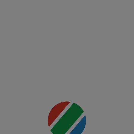
Europa
Conference
League
FCSB -
FK Auda
Mai multe
detalii
00:00