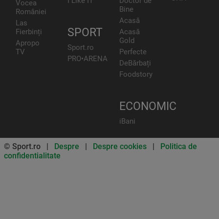
I Like IT
Doctor de
Vocea
Bine
României
Acasă
Las
SPORT
Fierbinți
Acasă
Gold
Apropo
Sport.ro
TV
Perfecte
PRO•ARENA
DeBărbați
Foodstory
ECONOMIC
iBani
© Sport.ro |
Despre
|
Despre cookies
|
Politica de
confidentialitate
Don’t miss out on our news and
updates! Enable push
notifications
SUBSCRIBE
NOT NOW