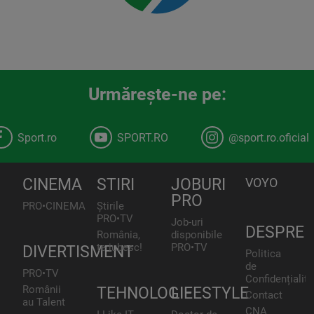
Urmăreşte-ne pe:
Sport.ro
SPORT.RO
@sport.ro.oficial
CINEMA
STIRI
JOBURI
VOYO
PRO
PRO•CINEMA
Știrile
PRO•TV
Job-uri
DESPRE
România,
disponibile
te iubesc!
PRO•TV
DIVERTISMENT
Politica
de
PRO•TV
Confidențialita
Românii
TEHNOLOGIE
LIFESTYLE
Contact
au Talent
CNA