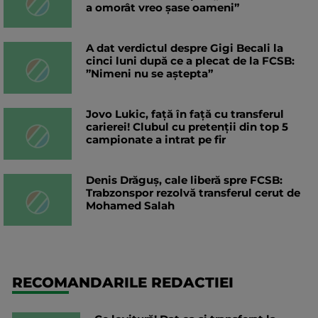
a omorât vreo șase oameni”
A dat verdictul despre Gigi Becali la
cinci luni după ce a plecat de la FCSB:
”Nimeni nu se aștepta”
Jovo Lukic, față în față cu transferul
carierei! Clubul cu pretenții din top 5
campionate a intrat pe fir
Denis Drăguș, cale liberă spre FCSB:
Trabzonspor rezolvă transferul cerut de
Mohamed Salah
RECOMANDARILE REDACTIEI