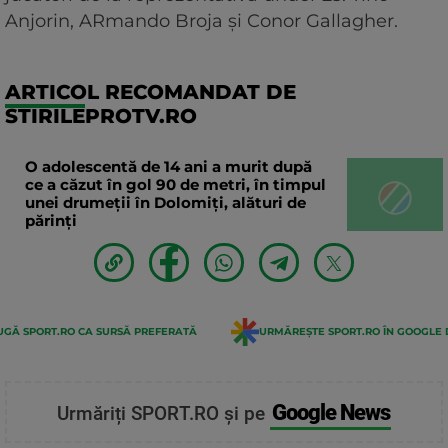
Anjorin, ARmando Broja și Conor Gallagher.
ARTICOL RECOMANDAT DE
STIRILEPROTV.RO
O adolescentă de 14 ani a murit după
ce a căzut în gol 90 de metri, în timpul
unei drumeții în Dolomiți, alături de
părinți
GĂ SPORT.RO CA SURSĂ PREFERATĂ
URMĂREȘTE SPORT.RO ÎN GOOGLE 
Google News
Urmăriți SPORT.RO și pe