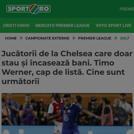
PREMI
CRISTI CHIVU
MERCATO PREMIER LEAGUE
VOYO SPORT LIVE
HOME
CAMPIONATE EXTERNE
PREMIER LEAGUE
JUCĂTO
Jucătorii de la Chelsea care doar
stau și încasează bani. Timo
Werner, cap de listă. Cine sunt
următorii