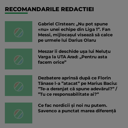
RECOMANDARILE REDACTIEI
Gabriel Cîrstean: „Nu pot spune
«nu» unei echipe din Liga 1”. Fan
Messi, mijlocașul visează să calce
pe urmele lui Darius Olaru
Meszar îi deschide ușa lui Neluțu
Varga la UTA Arad: „Pentru asta
facem orice”
Dezbatere aprinsă după ce Florin
Tănase l-a ”atacat” pe Marius Baciu:
”Te-a deranjat că spune adevărul?” /
”Tu ce responsabilitate ai?”
Ce fac nordicii și noi nu putem.
Savenco a punctat marea diferență