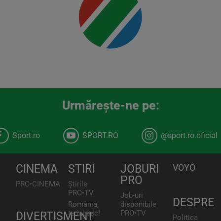
00:00
Urmăreşte-ne pe:
Sport.ro
SPORT.RO
@sport.ro.oficial
CINEMA
STIRI
JOBURI
VOYO
PRO
PRO•CINEMA
Știrile
PRO•TV
Job-uri
DESPRE
România,
disponibile
te iubesc!
PRO•TV
DIVERTISMENT
Politica