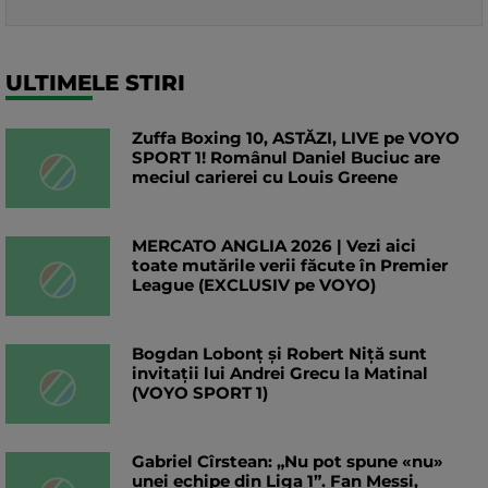
ULTIMELE STIRI
Zuffa Boxing 10, ASTĂZI, LIVE pe VOYO
SPORT 1! Românul Daniel Buciuc are
meciul carierei cu Louis Greene
MERCATO ANGLIA 2026 | Vezi aici
toate mutările verii făcute în Premier
League (EXCLUSIV pe VOYO)
Bogdan Lobonț și Robert Niță sunt
invitații lui Andrei Grecu la Matinal
(VOYO SPORT 1)
Gabriel Cîrstean: „Nu pot spune «nu»
unei echipe din Liga 1”. Fan Messi,