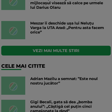
mijlocașul visează să calce pe urmele
lui Darius Olaru
Meszar îi deschide ușa lui Neluțu
Varga la UTA Arad: „Pentru asta facem
orice”
VEZI MAI MULTE STIRI
CELE MAI CITITE
Adrian Mazilu a semnat: ”Este noul
nostru jucător”
Gigi Becali, gata să dea „bomba
anului”: „Câștigă cel puțin cinci
campionate la rând”