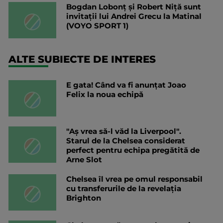
Bogdan Lobonț și Robert Niță sunt
invitații lui Andrei Grecu la Matinal
(VOYO SPORT 1)
ALTE SUBIECTE DE INTERES
E gata! Când va fi anunțat Joao
Felix la noua echipă
"Aș vrea să-l văd la Liverpool".
Starul de la Chelsea considerat
perfect pentru echipa pregătită de
Arne Slot
Chelsea îl vrea pe omul responsabil
cu transferurile de la revelația
Brighton