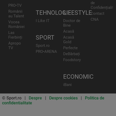
de
PRO•TV
Confidențialita
Românii
TEHNOLOGIE
LIFESTYLE
Contact
au Talent
CNA
I Like IT
Doctor de
Vocea
Bine
României
Acasă
Las
SPORT
Fierbinți
Acasă
Gold
Apropo
Sport.ro
TV
Perfecte
PRO•ARENA
DeBărbați
Foodstory
ECONOMIC
iBani
© Sport.ro |
Despre
|
Despre cookies
|
Politica de
confidentialitate
Don’t miss out on our news and