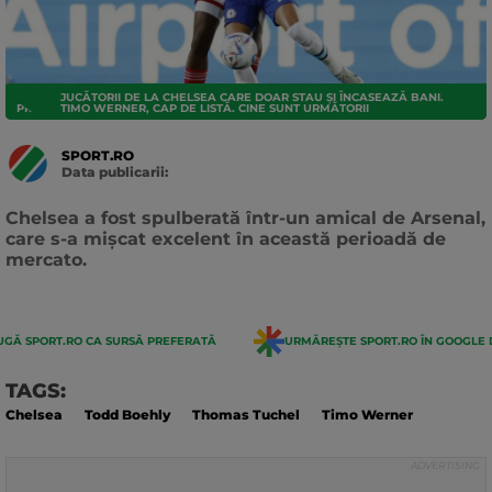
JUCĂTORII DE LA CHELSEA CARE DOAR STAU ȘI ÎNCASEAZĂ BANI.
PREMIER LEAGUE
TIMO WERNER, CAP DE LISTĂ. CINE SUNT URMĂTORII
SPORT.RO
Data publicarii:
Data
actualizarii:
Chelsea a fost spulberată într-un amical de Arsenal,
care s-a mișcat excelent în această perioadă de
mercato.
GĂ SPORT.RO CA SURSĂ PREFERATĂ
URMĂREȘTE SPORT.RO ÎN GOOGLE 
TAGS:
Chelsea
Todd Boehly
Thomas Tuchel
Timo Werner