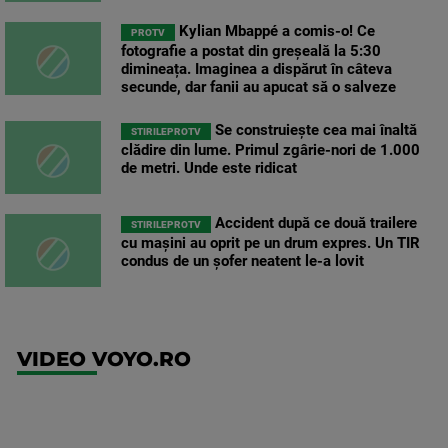
Kylian Mbappé a comis-o! Ce
PROTV
fotografie a postat din greșeală la 5:30
dimineața. Imaginea a dispărut în câteva
secunde, dar fanii au apucat să o salveze
Se construiește cea mai înaltă
STIRILEPROTV
clădire din lume. Primul zgârie-nori de 1.000
de metri. Unde este ridicat
Accident după ce două trailere
STIRILEPROTV
cu mașini au oprit pe un drum expres. Un TIR
condus de un șofer neatent le-a lovit
VIDEO VOYO.RO
UFC