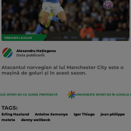
PREMIER LEAGUE
Alexandru Hațieganu
Data publicarii:
Data
actualizarii:
Atacantul norvegian al lui Manchester City este o
mașină de goluri și în acest sezon.
GĂ SPORT.RO CA SURSĂ PREFERATĂ
URMĂREȘTE SPORT.RO ÎN GOOGLE 
TAGS:
Erling Haaland
Antoine Semenyo
Igor Thiago
jean philippe
mateta
danny wellbeck