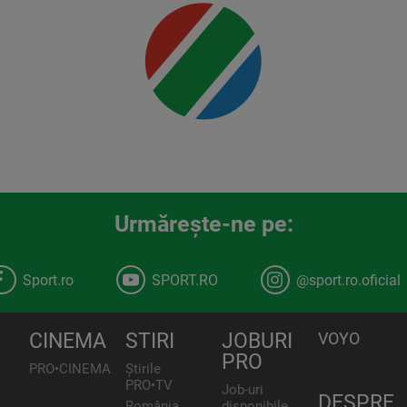
Urmăreşte-ne pe:
Sport.ro
SPORT.RO
@sport.ro.oficial
CINEMA
STIRI
JOBURI
VOYO
PRO
PRO•CINEMA
Știrile
PRO•TV
Job-uri
DESPRE
România,
disponibile