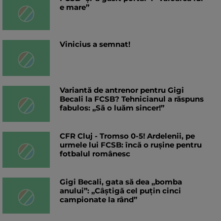
e mare”
Vinicius a semnat!
Variantă de antrenor pentru Gigi
Becali la FCSB? Tehnicianul a răspuns
fabulos: „Să o luăm sincer!”
CFR Cluj - Tromso 0-5! Ardelenii, pe
urmele lui FCSB: încă o rușine pentru
fotbalul românesc
Gigi Becali, gata să dea „bomba
anului”: „Câștigă cel puțin cinci
campionate la rând”