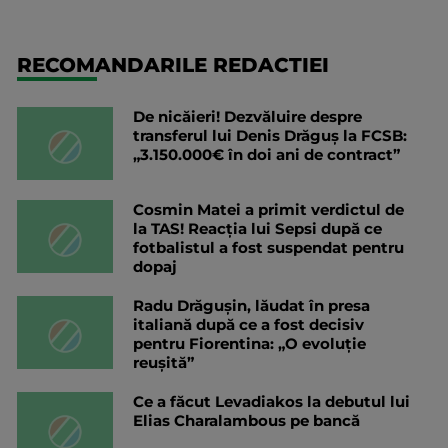
RECOMANDARILE REDACTIEI
De nicăieri! Dezvăluire despre
transferul lui Denis Drăguș la FCSB:
„3.150.000€ în doi ani de contract”
Cosmin Matei a primit verdictul de
la TAS! Reacția lui Sepsi după ce
fotbalistul a fost suspendat pentru
dopaj
Radu Drăgușin, lăudat în presa
italiană după ce a fost decisiv
pentru Fiorentina: „O evoluție
reușită”
Ce a făcut Levadiakos la debutul lui
Elias Charalambous pe bancă