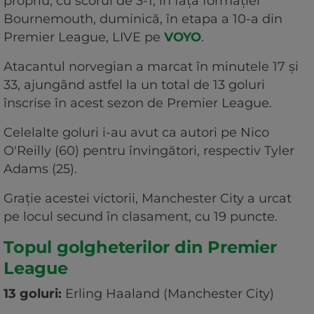
propriu, cu scorul de 3-1, în faţa formaţiei
Bournemouth, duminică, în etapa a 10-a din
Premier League, LIVE pe
VOYO
.
Atacantul norvegian a marcat în minutele 17 şi
33, ajungând astfel la un total de 13 goluri
înscrise în acest sezon de Premier League.
Celelalte goluri i-au avut ca autori pe Nico
O'Reilly (60) pentru învingători, respectiv Tyler
Adams (25).
Graţie acestei victorii, Manchester City a urcat
pe locul secund în clasament, cu 19 puncte.
Topul golgheterilor din Premier
League
13 goluri:
Erling Haaland (Manchester City)