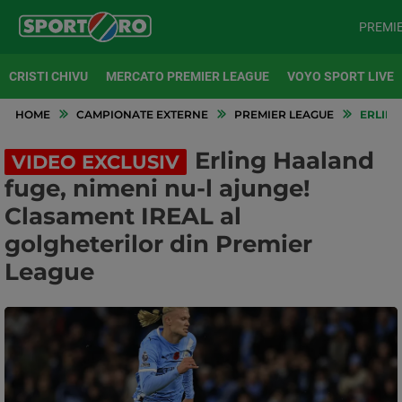
PREMI
CRISTI CHIVU
MERCATO PREMIER LEAGUE
VOYO SPORT LIVE
HOME
CAMPIONATE EXTERNE
PREMIER LEAGUE
ERLING
Erling Haaland
VIDEO EXCLUSIV
fuge, nimeni nu-l ajunge!
Clasament IREAL al
golgheterilor din Premier
League