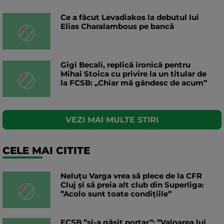
Ce a făcut Levadiakos la debutul lui
Elias Charalambous pe bancă
Gigi Becali, replică ironică pentru
Mihai Stoica cu privire la un titular de
la FCSB: „Chiar mă gândesc de acum”
VEZI MAI MULTE STIRI
CELE MAI CITITE
Neluțu Varga vrea să plece de la CFR
Cluj și să preia alt club din Superliga:
”Acolo sunt toate condițiile”
FCSB ”și-a găsit portar”: ”Valoarea lui