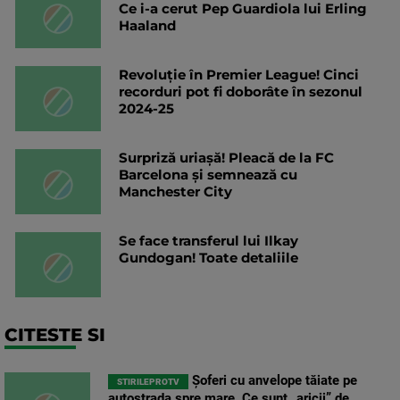
Ce i-a cerut Pep Guardiola lui Erling
Haaland
Revoluție în Premier League! Cinci
recorduri pot fi doborâte în sezonul
2024-25
Surpriză uriașă! Pleacă de la FC
Barcelona și semnează cu
Manchester City
Se face transferul lui Ilkay
Gundogan! Toate detaliile
CITESTE SI
Șoferi cu anvelope tăiate pe
STIRILEPROTV
autostrada spre mare. Ce sunt „aricii” de