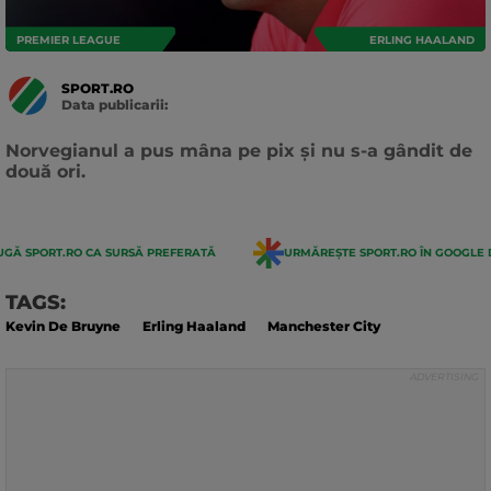
PREMIER LEAGUE
ERLING HAALAND
SPORT.RO
Data publicarii:
Data
actualizarii:
Norvegianul a pus mâna pe pix și nu s-a gândit de
două ori.
GĂ SPORT.RO CA SURSĂ PREFERATĂ
URMĂREȘTE SPORT.RO ÎN GOOGLE 
TAGS:
Kevin De Bruyne
Erling Haaland
Manchester City