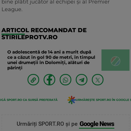
bine plătit jucător al echipei și al Premier
League.
ARTICOL RECOMANDAT DE
STIRILEPROTV.RO
O adolescentă de 14 ani a murit după
ce a căzut în gol 90 de metri, în timpul
unei drumeții în Dolomiți, alături de
părinți
GĂ SPORT.RO CA SURSĂ PREFERATĂ
URMĂREȘTE SPORT.RO ÎN GOOGLE 
Google News
Urmăriți SPORT.RO și pe