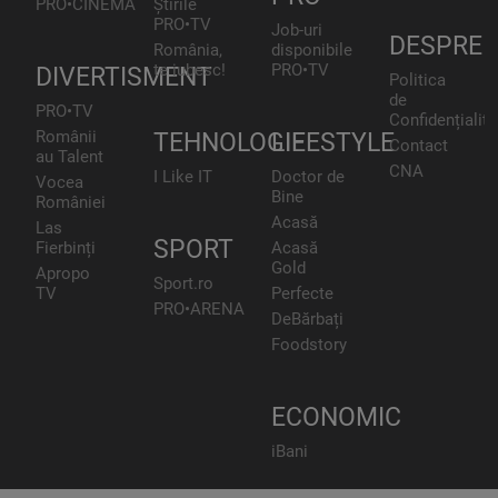
PRO•CINEMA
Știrile
PRO•TV
Job-uri
DESPRE
România,
disponibile
te iubesc!
PRO•TV
DIVERTISMENT
Politica
de
PRO•TV
Confidențialita
Românii
TEHNOLOGIE
LIFESTYLE
Contact
au Talent
CNA
I Like IT
Doctor de
Vocea
Bine
României
Acasă
Las
SPORT
Fierbinți
Acasă
Gold
Apropo
Sport.ro
TV
Perfecte
PRO•ARENA
DeBărbați
Foodstory
ECONOMIC
iBani