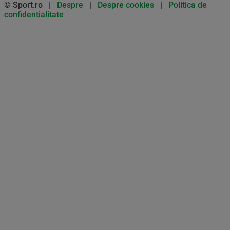
© Sport.ro |
Despre
|
Despre cookies
|
Politica de
confidentialitate
Don’t miss out on our news and
updates! Enable push
notifications
SUBSCRIBE
NOT NOW
UNSUBSCRIBE