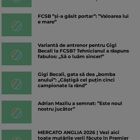
FCSB ”și-a găsit portar”: ”Valoarea lui
e mare”
Variantă de antrenor pentru Gigi
Becali la FCSB? Tehnicianul a răspuns
fabulos: „Să o luăm sincer!”
Gigi Becali, gata să dea „bomba
anului”: „Câștigă cel puțin cinci
campionate la rând”
Adrian Mazilu a semnat: ”Este noul
nostru jucător”
MERCATO ANGLIA 2026 | Vezi aici
toate mutările verii făcute în Premier