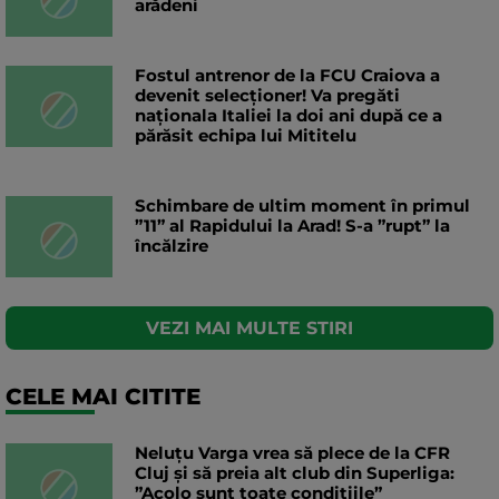
arădeni
Fostul antrenor de la FCU Craiova a
devenit selecționer! Va pregăti
naționala Italiei la doi ani după ce a
părăsit echipa lui Mititelu
Schimbare de ultim moment în primul
”11” al Rapidului la Arad! S-a ”rupt” la
încălzire
VEZI MAI MULTE STIRI
CELE MAI CITITE
Neluțu Varga vrea să plece de la CFR
Cluj și să preia alt club din Superliga:
”Acolo sunt toate condițiile”