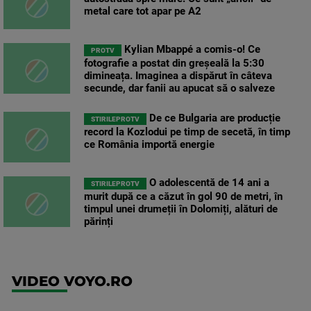
metal care tot apar pe A2
Kylian Mbappé a comis-o! Ce
PROTV
fotografie a postat din greșeală la 5:30
dimineața. Imaginea a dispărut în câteva
secunde, dar fanii au apucat să o salveze
De ce Bulgaria are producție
STIRILEPROTV
record la Kozlodui pe timp de secetă, în timp
ce România importă energie
O adolescentă de 14 ani a
STIRILEPROTV
murit după ce a căzut în gol 90 de metri, în
timpul unei drumeții în Dolomiți, alături de
părinți
VIDEO VOYO.RO