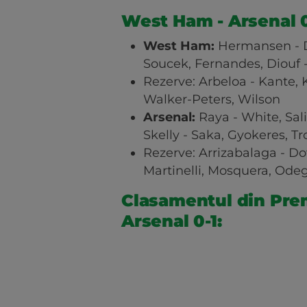
West Ham - Arsenal 0-
West Ham:
Hermansen - D
Soucek, Fernandes, Diouf 
Rezerve: Arbeloa - Kante, 
Walker-Peters, Wilson
Arsenal:
Raya - White, Sali
Skelly - Saka, Gyokeres, Tr
Rezerve: Arrizabalaga - D
Martinelli, Mosquera, Od
Clasamentul din Pre
Arsenal 0-1: