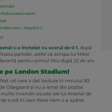
ezonului:
finalul acestui sezon:
tart:
 West Ham - Arsenal 0-1:
et
enal s-a încheiat cu scorul de 0-1
, după
finalul partidei, astfel că echipa lui Mikel
favorită pentru primul titlu după 22 de ani.
re pe London Stadium!
fost cel care a dat lovitura în minutul 83,
de Odegaard și nu a iertat din poziție
 multe încercări eșuate ale lui Arsenal de
 de o oră în care West Ham s-a apărat