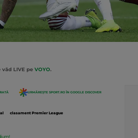
e văd LIVE pe
VOYO
.
ERATĂ
URMĂREȘTE SPORT.RO ÎN GOOGLE DISCOVER
al
clasament Premier League
dium!