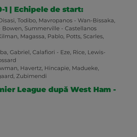
1 | Echipele de start:
isasi, Todibo, Mavropanos - Wan-Bissaka,
- Bowen, Summerville - Castellanos
Kilman, Magassa, Pablo, Potts, Scarles,
ba, Gabriel, Calafiori - Eze, Rice, Lewis-
ossard
owman, Havertz, Hincapie, Madueke,
egaard, Zubimendi
mier League după West Ham -