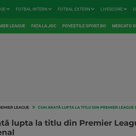
GUE
FOTBAL INTERN
FOTBAL EXTERN
LIVESCORE
U
MIER LEAGUE
FAȚA LA JOC
POVEȘTILE SPORT.RO
MERCATO S
REMIER LEAGUE
CUM ARATĂ LUPTA LA TITLU DIN PREMIER LEAGUE 
ă lupta la titlu din Premier Lea
enal