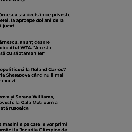
rnescu s-a decis în ce privește
erei, la aproape doi ani de la
i jucat
ărnescu, anunț despre
 circuitul WTA. "Am stat
asă cu săptămânile!"
epoliticoși la Roland Garros?
ia Sharapova când nu îi mai
rancezi
ova și Serena Williams,
poveste la Gala Met: cum a
cată rusoaica
 mașinile pe care le vor primi
omâni la Jocurile Olimpice de