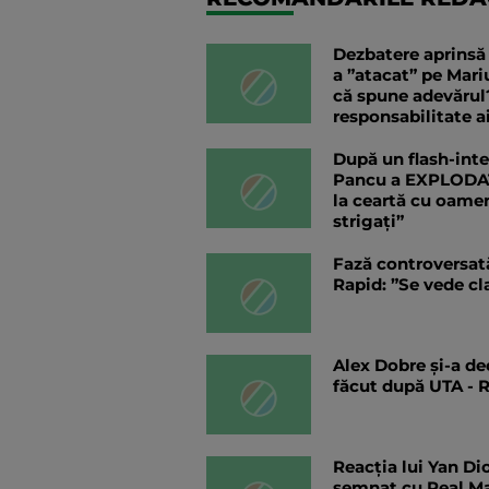
Dezbatere aprinsă 
a ”atacat” pe Mari
că spune adevărul?
responsabilitate a
După un flash-inter
Pancu a EXPLODAT l
la ceartă cu oamen
strigați”
Fază controversată
Rapid: ”Se vede cla
Alex Dobre și-a de
făcut după UTA - 
Reacția lui Yan D
semnat cu Real M