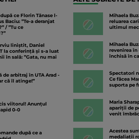
după ce Florin Tănase l-
Mihaela Buză
us Baciu: ”Te-a deranjat
reluarea cari
” / ”Tu ce
ultimul mec
i?”
Mihaela Buz
viu liniștit, Daniel
revenirea în
a conferință și s-a luat
închisă în c
ii în sală: ”Gata, nu mai
Spectatori n
 de arbitraj în UTA Arad -
Ce făcea Mar
r că îl atinge!”
suporta pe f
Maria Sharap
cis viitorul! Anunțul
apariții de 
Rapid 0-0
venit îmbră
Acestea sunt
iomande după ce a
medaliații r
adrid