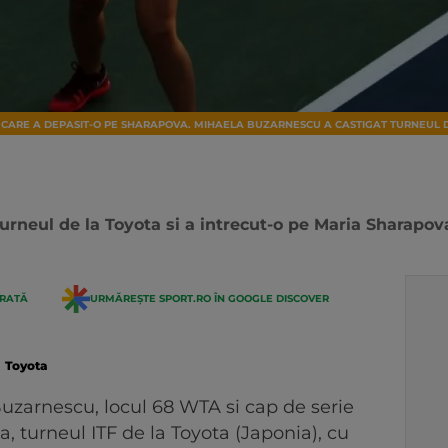
N CARE A DEPASIT-O PE SHARAPOVA. MIHAELA BUZARNESCU A CASTIGAT TURNEUL DE
urneul de la Toyota si a intrecut-o pe Maria Sharapo
ERATĂ
URMĂREȘTE SPORT.RO ÎN GOOGLE DISCOVER
Toyota
uzarnescu, locul 68 WTA si cap de serie
, turneul ITF de la Toyota (Japonia), cu