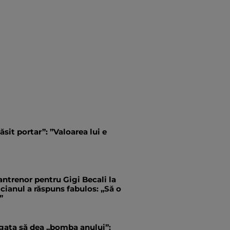
ăsit portar”: ”Valoarea lui e
antrenor pentru Gigi Becali la
ianul a răspuns fabulos: „Să o
”
 gata să dea „bomba anului”: