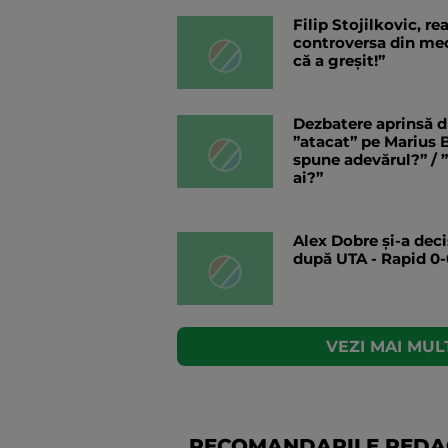
Filip Stojilkovic, r
controversa din meci
că a greșit!”
Dezbatere aprinsă d
”atacat” pe Marius B
spune adevărul?” / 
ai?”
Alex Dobre și-a deci
după UTA - Rapid 0-
VEZI MAI MULT
RECOMANDARILE REDAC