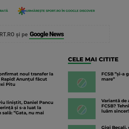
ERATĂ
URMĂREȘTE SPORT.RO ÎN GOOGLE DISCOVER
Google News
RT.RO și pe
CELE MAI CITITE
nfirmat noul transfer la
FCSB ”și-a g
 Rapid! Anunțul făcut
mare”
exi Pitu
Variantă de 
iu liniștit, Daniel Pancu
FCSB? Tehnic
ință și s-a luat la
luăm sincer!
 sală: ”Gata, nu mai
Gigi Becali,