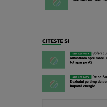
CITESTE SI
Șoferi cu
STIRILEPROTV
autostrada spre mare. C
tot apar pe A2
De ce Bul
STIRILEPROTV
Kozlodui pe timp de se
importă energie