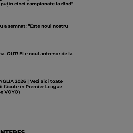
 puțin cinci campionate la rând”
u a semnat: ”Este noul nostru
a, OUT! El e noul antrenor de la
LIA 2026 | Vezi aici toate
ii făcute în Premier League
pe VOYO)
INTERES