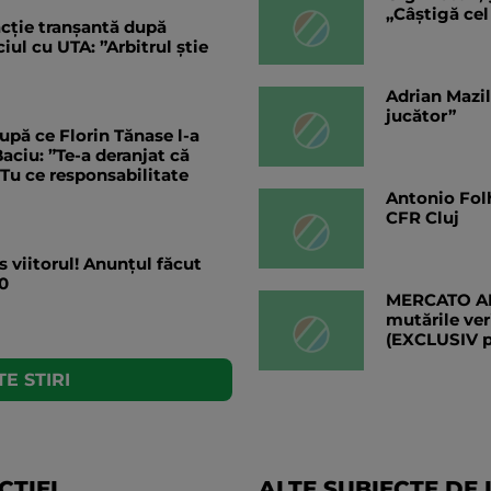
„Câștigă cel
eacție tranșantă după
ul cu UTA: ”Arbitrul știe
Adrian Mazil
jucător”
upă ce Florin Tănase l-a
aciu: ”Te-a deranjat că
”Tu ce responsabilitate
Antonio Folh
CFR Cluj
s viitorul! Anunțul făcut
0
MERCATO ANG
mutările ver
(EXCLUSIV 
E STIRI
TIEI
ALTE SUBIECTE DE 