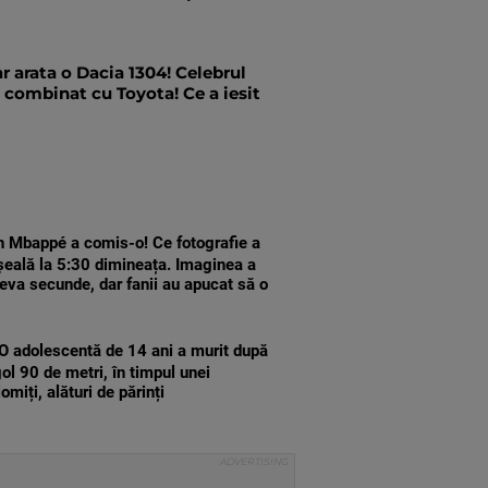
 arata o Dacia 1304! Celebrul
 combinat cu Toyota! Ce a iesit
n Mbappé a comis-o! Ce fotografie a
șeală la 5:30 dimineața. Imaginea a
teva secunde, dar fanii au apucat să o
O adolescentă de 14 ani a murit după
gol 90 de metri, în timpul unei
omiți, alături de părinți