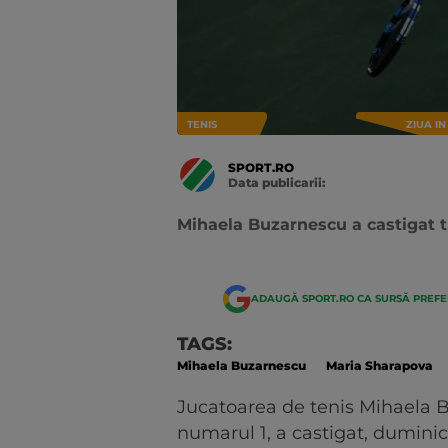
TENIS
ZIUA I
SPORT.RO
Data publicarii:
Data
actualizarii:
Mihaela Buzarnescu a castigat t
ADAUGĂ SPORT.RO CA SURSĂ PREF
TAGS:
Mihaela Buzarnescu
Maria Sharapova
Jucatoarea de tenis Mihaela B
numarul 1, a castigat, duminica