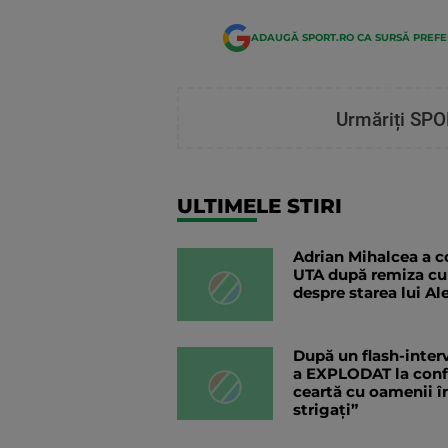
ADAUGĂ SPORT.RO CA SURSĂ PREF
Urmăriți SPO
ULTIMELE STIRI
Adrian Mihalcea a co
UTA după remiza cu
despre starea lui Al
După un flash-interv
a EXPLODAT la confer
ceartă cu oamenii în
strigați”