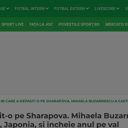
GUE
FOTBAL INTERN
FOTBAL EXTERN
LIVESCORE
U
 SPORT LIVE
FAȚA LA JOC
POVEȘTILE SPORT.RO
MERCATO S
IN CARE A DEPASIT-O PE SHARAPOVA. MIHAELA BUZARNESCU A CASTIGAT TURNEUL DE 
sit-o pe Sharapova. Mihaela Buzar
, Japonia, si incheie anul pe val