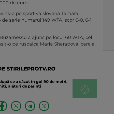
.000 de euro.
invins-o pe sportiva slovena Tamara
 de serie numarul 149 WTA, scor 6-0, 6-1,
, Buzarnescu a ajuns pe locul 60 WTA, cel
asit-o pe rusoaica Maria Sharapova, care a
E STIRILEPROTV.RO
după ce a căzut în gol 90 de metri,
ți, alături de părinți