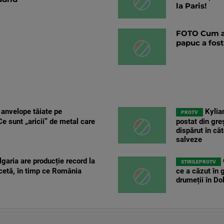
la Paris!
FOTO Cum ar
papuc a fost
 anvelope tăiate pe
Kylia
PROTV
e sunt „aricii” de metal care
postat din gre
dispărut în câ
salveze
garia are producție record la
STIRILEPROTV
cetă, în timp ce România
ce a căzut în 
drumeții în Dol