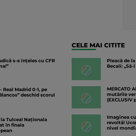
CELE MAI CITITE
dică s-a înțeles cu CFR
Pleacă de la
ma!”
Becali: „Să-
MERCATO ANG
 Real Madrid 0-1, pe
mutările ver
Blancos” deschid scorul
(EXCLUSIV 
Imaginea cu 
a Tulcea! Naționala
revoltă! Ucra
t în finala
nivel mondi
opean