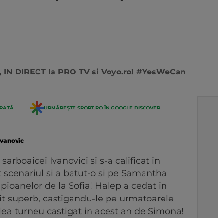
00, IN DIRECT la PRO TV si Voyo.ro! #YesWeCan
ERATĂ
URMĂREȘTE SPORT.RO ÎN GOOGLE DISCOVER
ivanovic
sarboaicei Ivanovici si s-a calificat in
 scenariul si a batut-o si pe Samantha
pioanelor de la Sofia! Halep a cedat in
nit superb, castigandu-le pe urmatoarele
6-lea turneu castigat in acest an de Simona!