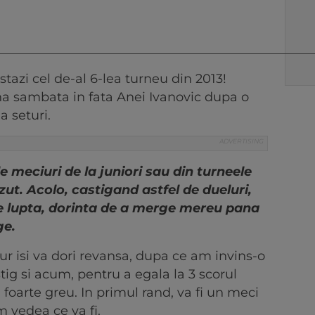
_________________________________________________
azi cel de-al 6-lea turneu din 2013!
a sambata in fata Anei Ivanovic dupa o
a seturi.
 meciuri de la juniori sau din turneele
zut. Acolo, castigand astfel de dueluri,
e lupta, dorinta de a merge mereu pana
ge.
r isi va dori revansa, dupa ce am invins-o
tig si acum, pentru a egala la 3 scorul
fi foarte greu. In primul rand, va fi un meci
m vedea ce va fi.