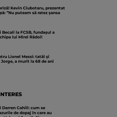
priză! Kevin Ciubotaru, prezentat
pă: ”Nu puteam să ratez șansa
i Becali la FCSB, fundașul a
hipa lui Mirel Rădoi!
tru Lionel Messi: tatăl și
 Jorge, a murit la 68 de ani
INTERES
ui Darren Cahill: cum se
urile de dopaj în care au