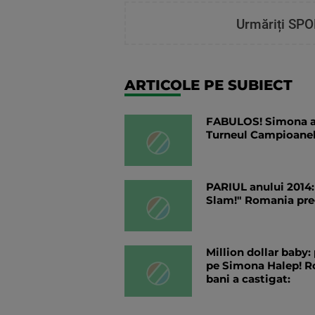
Urmăriți SPO
ARTICOLE PE SUBIECT
FABULOS! Simona a in
Turneul Campioanelo
PARIUL anului 2014:
Slam!" Romania pre
Million dollar baby:
pe Simona Halep! Ro
bani a castigat: