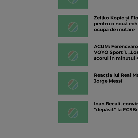
Zeljko Kopic și Flo
pentru o nouă ech
ocupă de mutare
ACUM: Ferencvaros
VOYO Sport 1. „Lo
scorul în minutul 
Reacția lui Real M
Jorge Messi
Ioan Becali, convi
”depășit” la FCSB: