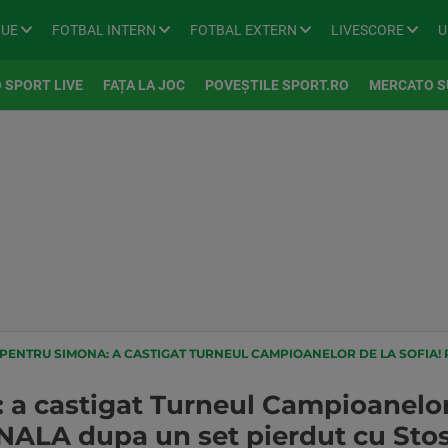
GUE
FOTBAL INTERN
FOTBAL EXTERN
LIVESCORE
U
 SPORT LIVE
FAȚA LA JOC
POVEȘTILE SPORT.RO
MERCATO S
NTRU SIMONA: A CASTIGAT TURNEUL CAMPIOANELOR DE LA SOFIA! REVENIRE SENZATIONALA DUPA UN S
a castigat Turneul Campioanelor 
LA dupa un set pierdut cu Stosu