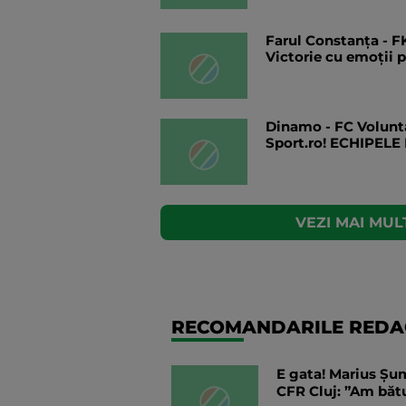
Farul Constanța - F
Victorie cu emoții 
Dinamo - FC Voluntar
Sport.ro! ECHIPELE
VEZI MAI MULT
RECOMANDARILE REDAC
E gata! Marius Șum
CFR Cluj: ”Am băt