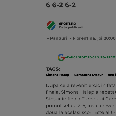
6 6-2 6-2
SPORT.RO
Data publicarii:
Data
actualizarii:
►Pandurii - Fiorentina, joi 20:
ADAUGĂ SPORT.RO CA SURSĂ PREF
TAGS:
Simona Halep
Samantha Stosur
ana 
Dupa ce a revenit eroic in fata 
finala, Simona Halep a repetat
Stosur in finala Turneului Cam
primul set cu 2-6, insa a reve
doua la acelasi scor! Este al 