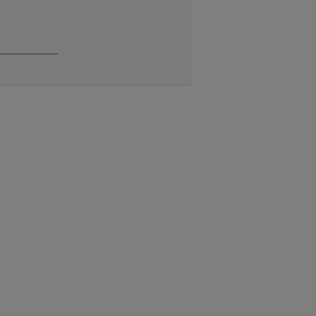
__________