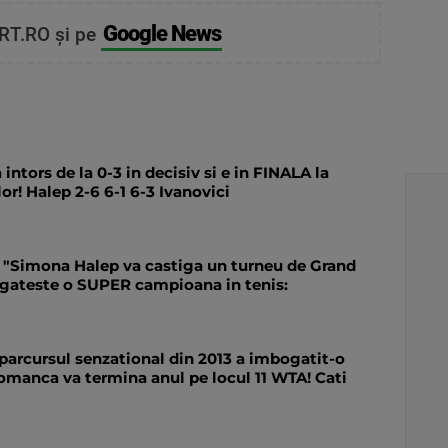
Google News
RT.RO și pe
tors de la 0-3 in decisiv si e in FINALA la
r! Halep 2-6 6-1 6-3 Ivanovici
 "Simona Halep va castiga un turneu de Grand
gateste o SUPER campioana in tenis:
 parcursul senzational din 2013 a imbogatit-o
manca va termina anul pe locul 11 WTA! Cati