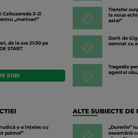
Transfer sur
K Csikszereda 3-2!
la noua echi
pentru „marinari”
asta!”
Dorit de Gig
i, de la ora 21:30 pe
semnat cu ec
 DE START
Tragedie pen
agentul său,
E STIRI
TIEI
ALTE SUBIECTE DE 
udică s-a înțeles cu
„Durerile” l
ut palma!”
aseamănă caz