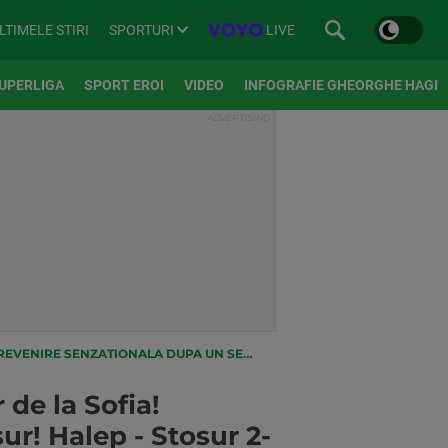
SPORTURI
LIVE
LTIMELE STIRI
UPERLIGA
SPORT EROI
VIDEO
INFOGRAFIE GHEORGHE HAGI
ET PIERDUT CU STOSUR! HALEP - STOSUR 2-6 6-2 6-2
de la Sofia!
r! Halep - Stosur 2-