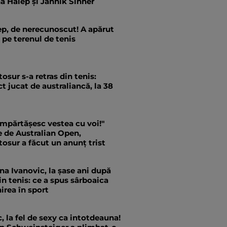
a Halep și Jannik Sinner
p, de nerecunoscut! A apărut
 pe terenul de tenis
sur s-a retras din tenis:
t jucat de australiancă, la 38
împărtășesc vestea cu voi!"
e de Australian Open,
sur a făcut un anunț trist
a Ivanovic, la șase ani după
in tenis: ce a spus sârboaica
irea în sport
, la fel de sexy ca intotdeauna!