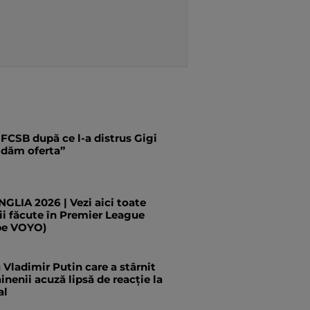
 FCSB după ce l-a distrus Gigi
i dăm oferta”
LIA 2026 | Vezi aici toate
ii făcute în Premier League
pe VOYO)
Vladimir Putin care a stârnit
inenii acuză lipsă de reacție la
al