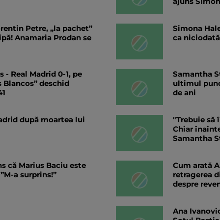
ajuns Simon
rentin Petre, „la pachet”
Simona Hale
ipă! Anamaria Prodan se
ca niciodată
 - Real Madrid 0-1, pe
Samantha Sto
s Blancos” deschid
ultimul punc
41
de ani
adrid după moartea lui
"Trebuie să 
Chiar înaint
Samantha Sto
ns că Marius Baciu este
Cum arată An
 ”M-a surprins!”
retragerea d
despre reven
Ana Ivanovic