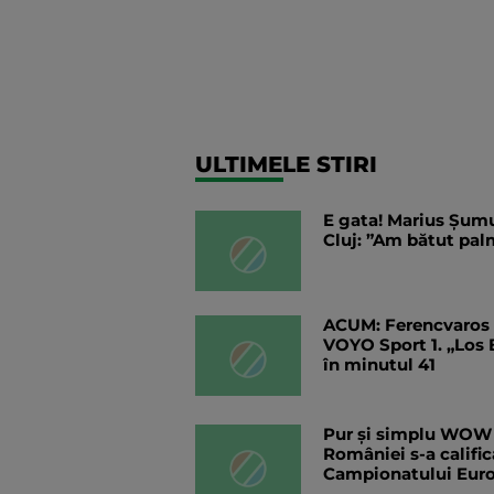
ULTIMELE STIRI
E gata! Marius Șumu
Cluj: ”Am bătut pal
ACUM: Ferencvaros -
VOYO Sport 1. „Los 
în minutul 41
Pur și simplu WOW l
României s-a califica
Campionatului Eur