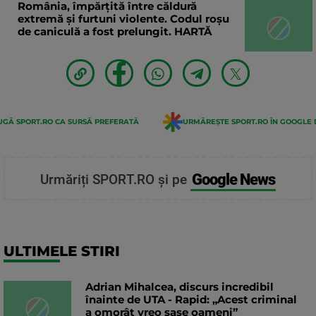
România, împărțită între căldură
extremă și furtuni violente. Codul roșu
de caniculă a fost prelungit. HARTĂ
GĂ SPORT.RO CA SURSĂ PREFERATĂ
URMĂREȘTE SPORT.RO ÎN GOOGLE 
Google News
Urmăriți SPORT.RO și pe
ULTIMELE STIRI
Adrian Mihalcea, discurs incredibil
înainte de UTA - Rapid: „Acest criminal
a omorât vreo șase oameni”