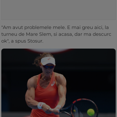
"Am avut problemele mele. E mai greu aici, la
turneu de Mare Slem, si acasa, dar ma descurc
ok", a spus Stosur.