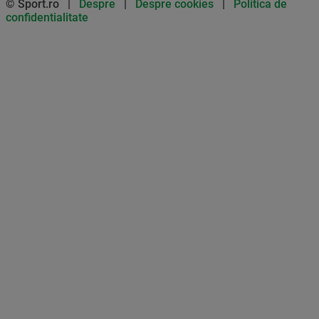
© Sport.ro |
Despre
|
Despre cookies
|
Politica de
confidentialitate
Don’t miss out on our news and
updates! Enable push
notifications
SUBSCRIBE
NOT NOW
UNSUBSCRIBE