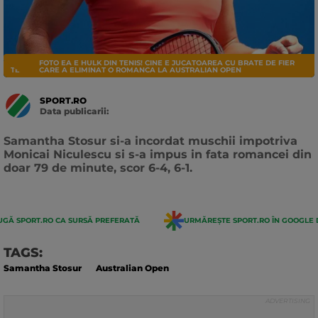
FOTO EA E HULK DIN TENIS! CINE E JUCATOAREA CU BRATE DE FIER
TENIS
CARE A ELIMINAT O ROMANCA LA AUSTRALIAN OPEN
SPORT.RO
Data publicarii:
Data
actualizarii:
Samantha Stosur si-a incordat muschii impotriva
Monicai Niculescu si s-a impus in fata romancei din
doar 79 de minute, scor 6-4, 6-1.
GĂ SPORT.RO CA SURSĂ PREFERATĂ
URMĂREȘTE SPORT.RO ÎN GOOGLE 
TAGS:
Samantha Stosur
Australian Open