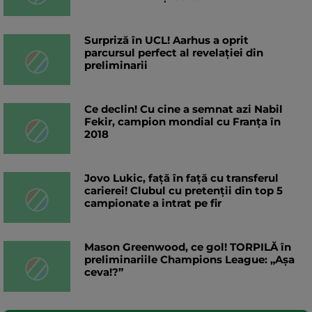
Surpriză în UCL! Aarhus a oprit
parcursul perfect al revelației din
preliminarii
Ce declin! Cu cine a semnat azi Nabil
Fekir, campion mondial cu Franța în
2018
Jovo Lukic, față în față cu transferul
carierei! Clubul cu pretenții din top 5
campionate a intrat pe fir
Mason Greenwood, ce gol! TORPILĂ în
preliminariile Champions League: „Așa
ceva!?”