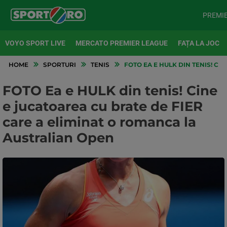
PREMI
VOYO SPORT LIVE
MERCATO PREMIER LEAGUE
FAȚA LA JOC
HOME
SPORTURI
TENIS
FOTO EA E HULK DIN TENIS! CI
FOTO Ea e HULK din tenis! Cine
e jucatoarea cu brate de FIER
care a eliminat o romanca la
Australian Open