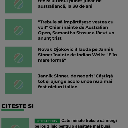
tenis: ultimul punct jucat de
australiancă, la 38 de ani
"Trebuie să împărtășesc vestea cu
voi!" Chiar înainte de Australian
Open, Samantha Stosur a făcut un
anunț trist
Novak Djokovic îl laudă pe Jannik
Sinner înainte de Indian Wells: "E în
mare formă"
Jannik Sinner, de neoprit! Câștigă
tot și ajunge acolo unde nu a mai
fost niciun italian
CITESTE SI
Câte minute trebuie să mergi
STIRILEPROTV
pe jos zilnic pentru o sănătate mai bună.