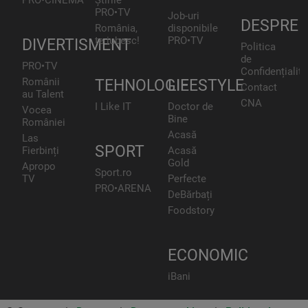
PRO•CINEMA
Știrile
PRO•TV
Job-uri
DESPRE
România,
disponibile
te iubesc!
PRO•TV
DIVERTISMENT
Politica
de
PRO•TV
Confidențialita
Românii
TEHNOLOGIE
LIFESTYLE
Contact
au Talent
CNA
I Like IT
Doctor de
Vocea
Bine
României
Acasă
Las
SPORT
Fierbinți
Acasă
Gold
Apropo
Sport.ro
TV
Perfecte
PRO•ARENA
DeBărbați
Foodstory
ECONOMIC
iBani