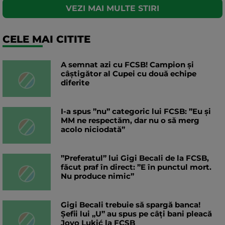
VEZI MAI MULTE STIRI
CELE MAI CITITE
A semnat azi cu FCSB! Campion și
câștigător al Cupei cu două echipe
diferite
I-a spus ”nu” categoric lui FCSB: ”Eu și
MM ne respectăm, dar nu o să merg
acolo niciodată”
”Preferatul” lui Gigi Becali de la FCSB,
făcut praf în direct: ”E în punctul mort.
Nu produce nimic”
Gigi Becali trebuie să spargă banca!
Șefii lui „U” au spus pe câți bani pleacă
Jovo Lukić la FCSB