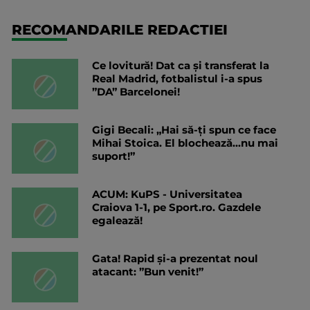
RECOMANDARILE REDACTIEI
Ce lovitură! Dat ca și transferat la
Real Madrid, fotbalistul i-a spus
”DA” Barcelonei!
Gigi Becali: „Hai să-ți spun ce face
Mihai Stoica. El blochează...nu mai
suport!”
ACUM: KuPS - Universitatea
Craiova 1-1, pe Sport.ro. Gazdele
egalează!
Gata! Rapid și-a prezentat noul
atacant: ”Bun venit!”