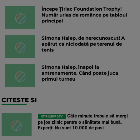
Începe Țiriac Foundation Trophy!
Număr uriaș de românce pe tabloul
principal
Simona Halep, de nerecunoscut! A
apărut ca niciodată pe terenul de
tenis
Simona Halep, înapoi la
antrenamente. Când poate juca
primul turneu
CITESTE SI
Câte minute trebuie să mergi
STIRILEPROTV
pe jos zilnic pentru o sănătate mai bună.
Experți: Nu sunt 10.000 de pași