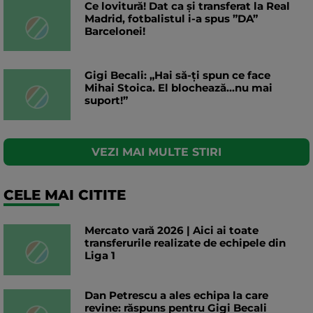
Ce lovitură! Dat ca și transferat la Real
Madrid, fotbalistul i-a spus ”DA”
Barcelonei!
Gigi Becali: „Hai să-ți spun ce face
Mihai Stoica. El blochează...nu mai
suport!”
VEZI MAI MULTE STIRI
CELE MAI CITITE
Mercato vară 2026 | Aici ai toate
transferurile realizate de echipele din
Liga 1
Dan Petrescu a ales echipa la care
revine: răspuns pentru Gigi Becali