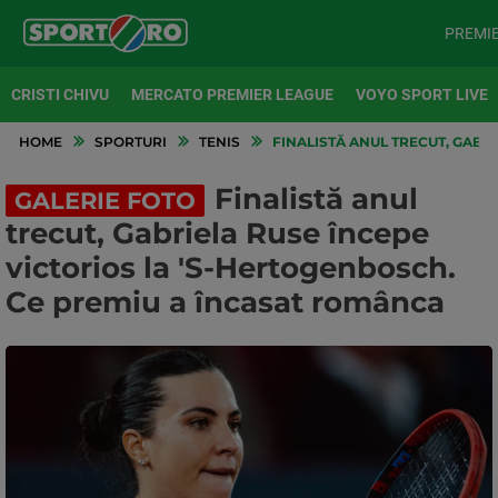
PREMI
CRISTI CHIVU
MERCATO PREMIER LEAGUE
VOYO SPORT LIVE
HOME
SPORTURI
TENIS
FINALISTĂ ANUL TRECUT, GABR
Finalistă anul
GALERIE FOTO
trecut, Gabriela Ruse începe
victorios la 'S-Hertogenbosch.
Ce premiu a încasat românca