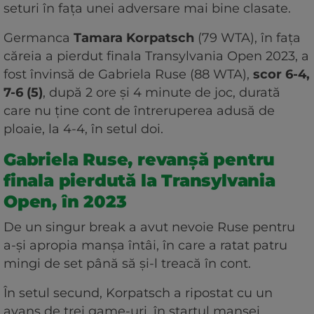
seturi în fața unei adversare mai bine clasate.
Germanca
Tamara Korpatsch
(79 WTA), în fața
căreia a pierdut finala Transylvania Open 2023, a
fost învinsă de Gabriela Ruse (88 WTA),
scor 6-4,
7-6 (5)
, după 2 ore și 4 minute de joc, durată
care nu ține cont de întreruperea adusă de
ploaie, la 4-4, în setul doi.
Gabriela Ruse, revanșă pentru
finala pierdută la Transylvania
Open, în 2023
De un singur break a avut nevoie Ruse pentru
a-și apropia manșa întâi, în care a ratat patru
mingi de set până să și-l treacă în cont.
În setul secund, Korpatsch a ripostat cu un
avans de trei game-uri, în startul manșei,