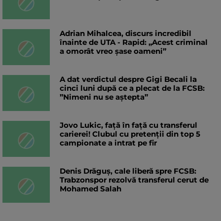
Adrian Mihalcea, discurs incredibil
înainte de UTA - Rapid: „Acest criminal
a omorât vreo șase oameni”
A dat verdictul despre Gigi Becali la
cinci luni după ce a plecat de la FCSB:
”Nimeni nu se aștepta”
Jovo Lukic, față în față cu transferul
carierei! Clubul cu pretenții din top 5
campionate a intrat pe fir
Denis Drăguș, cale liberă spre FCSB:
Trabzonspor rezolvă transferul cerut de
Mohamed Salah