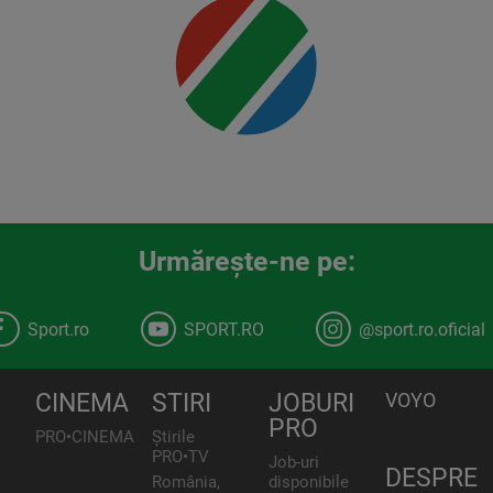
Urmăreşte-ne pe:
Sport.ro
SPORT.RO
@sport.ro.oficial
CINEMA
STIRI
JOBURI
VOYO
PRO
PRO•CINEMA
Știrile
PRO•TV
Job-uri
DESPRE
România,
disponibile