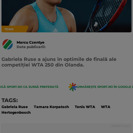
TENIS
Marcu Czentye
Data publicarii:
Data
actualizarii:
Gabriela Ruse a ajuns în optimile de finală ale
competiției WTA 250 din Olanda.
GĂ SPORT.RO CA SURSĂ PREFERATĂ
URMĂREȘTE SPORT.RO ÎN GOOGLE 
TAGS:
Gabriela Ruse
Tamara Korpatsch
Tenis WTA
WTA
Hertogenbosch