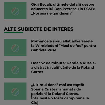
Gigi Becali, ultimele detalii despre
aducerea lui Dan Petrescu la FCSB:
„Noi așa ne gândisem”
ALTE SUBIECTE DE INTERES
Româncele și-au aflat adversarele
la Wimbledon! ”Meci de foc” pentru
Gabriela Ruse
Doar 52 de minute! Gabriela Ruse s-
a distrat în calificările de la Roland
Garros
„Ultimul dans” mai așteaptă:
Sorana Cîrstea, amânată de
parizieni la Roland Garros.
Întâlnește o fostă campioană la
Cluj