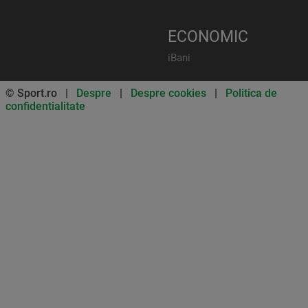
ECONOMIC
iBani
© Sport.ro |
Despre
|
Despre cookies
|
Politica de
confidentialitate
Don’t miss out on our news and
updates! Enable push
notifications
SUBSCRIBE
NOT NOW
UNSUBSCRIBE