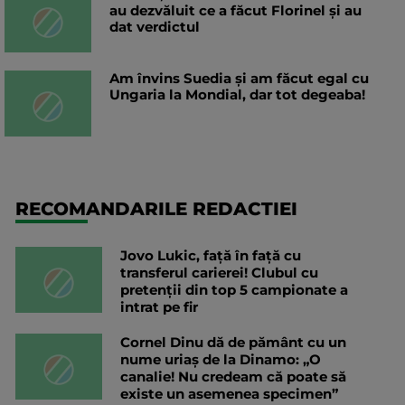
au dezvăluit ce a făcut Florinel și au
dat verdictul
Am învins Suedia și am făcut egal cu
Ungaria la Mondial, dar tot degeaba!
RECOMANDARILE REDACTIEI
Jovo Lukic, față în față cu
transferul carierei! Clubul cu
pretenții din top 5 campionate a
intrat pe fir
Cornel Dinu dă de pământ cu un
nume uriaș de la Dinamo: „O
canalie! Nu credeam că poate să
existe un asemenea specimen”