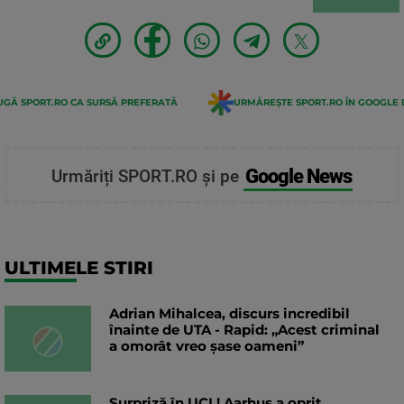
GĂ SPORT.RO CA SURSĂ PREFERATĂ
URMĂREȘTE SPORT.RO ÎN GOOGLE 
Google News
Urmăriți SPORT.RO și pe
ULTIMELE STIRI
Adrian Mihalcea, discurs incredibil
înainte de UTA - Rapid: „Acest criminal
a omorât vreo șase oameni”
Surpriză în UCL! Aarhus a oprit