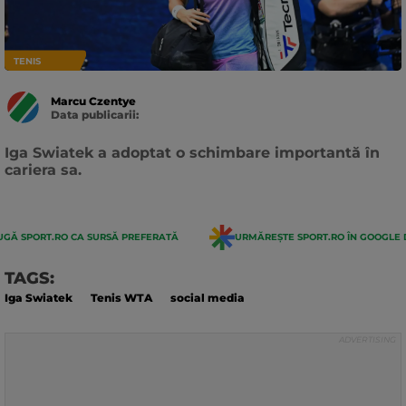
TENIS
Marcu Czentye
Data publicarii:
Data
actualizarii:
Iga Swiatek a adoptat o schimbare importantă în
cariera sa.
GĂ SPORT.RO CA SURSĂ PREFERATĂ
URMĂREȘTE SPORT.RO ÎN GOOGLE 
TAGS:
Iga Swiatek
Tenis WTA
social media