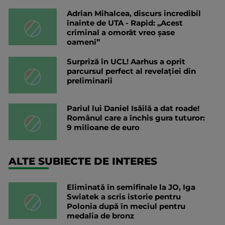
Adrian Mihalcea, discurs incredibil
înainte de UTA - Rapid: „Acest
criminal a omorât vreo șase
oameni”
Surpriză în UCL! Aarhus a oprit
parcursul perfect al revelației din
preliminarii
Pariul lui Daniel Isăilă a dat roade!
Românul care a închis gura tuturor:
9 milioane de euro
ALTE SUBIECTE DE INTERES
Eliminată în semifinale la JO, Iga
Swiatek a scris istorie pentru
Polonia după în meciul pentru
medalia de bronz