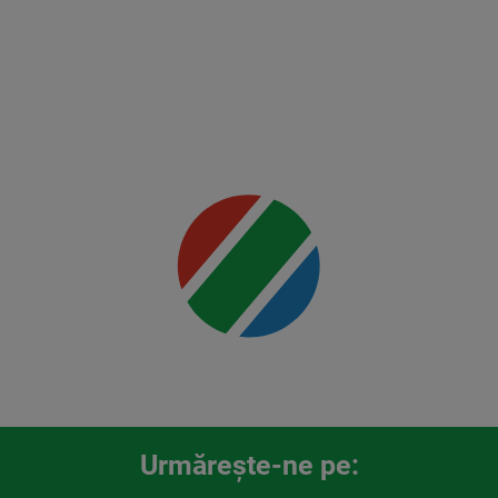
2
Mai multe
detalii
00:00
Urmăreşte-ne pe: