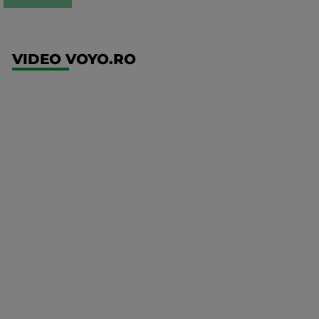
VIDEO VOYO.RO
UFC
(EN)
UFC
Fight
Night:
Medic vs
Rodriguez
Mai multe
detalii