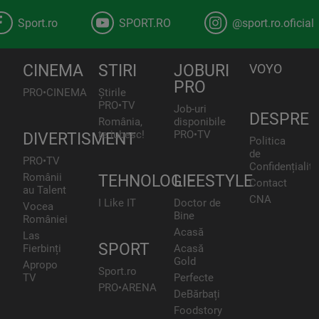
Sport.ro
SPORT.RO
@sport.ro.oficial
CINEMA
STIRI
JOBURI
VOYO
PRO
PRO•CINEMA
Știrile
PRO•TV
Job-uri
DESPRE
România,
disponibile
te iubesc!
PRO•TV
DIVERTISMENT
Politica
de
PRO•TV
Confidențialita
Românii
TEHNOLOGIE
LIFESTYLE
Contact
au Talent
CNA
I Like IT
Doctor de
Vocea
Bine
României
Acasă
Las
SPORT
Fierbinți
Acasă
Gold
Apropo
Sport.ro
TV
Perfecte
PRO•ARENA
DeBărbați
Foodstory