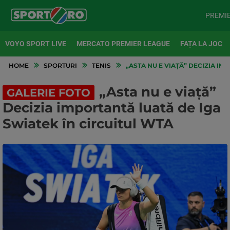
PREMI
VOYO SPORT LIVE
MERCATO PREMIER LEAGUE
FAȚA LA JOC
HOME
SPORTURI
TENIS
„ASTA NU E VIAȚĂ” DECIZIA IM
„Asta nu e viață”
GALERIE FOTO
Decizia importantă luată de Iga
Swiatek în circuitul WTA