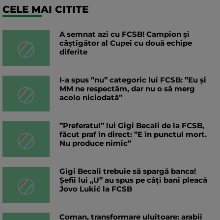
CELE MAI CITITE
A semnat azi cu FCSB! Campion și
câștigător al Cupei cu două echipe
diferite
I-a spus ”nu” categoric lui FCSB: ”Eu și
MM ne respectăm, dar nu o să merg
acolo niciodată”
”Preferatul” lui Gigi Becali de la FCSB,
făcut praf în direct: ”E în punctul mort.
Nu produce nimic”
Gigi Becali trebuie să spargă banca!
Șefii lui „U” au spus pe câți bani pleacă
Jovo Lukić la FCSB
Coman, transformare uluitoare: arabii