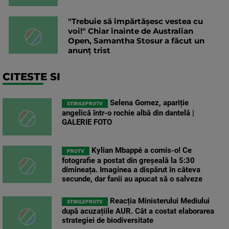
"Trebuie să împărtășesc vestea cu
voi!" Chiar înainte de Australian
Open, Samantha Stosur a făcut un
anunț trist
CITESTE SI
Selena Gomez, apariție
STIRILEPROTV
angelică într-o rochie albă din dantelă |
GALERIE FOTO
Kylian Mbappé a comis-o! Ce
PROTV
fotografie a postat din greșeală la 5:30
dimineața. Imaginea a dispărut în câteva
secunde, dar fanii au apucat să o salveze
Reacția Ministerului Mediului
STIRILEPROTV
după acuzațiile AUR. Cât a costat elaborarea
strategiei de biodiversitate