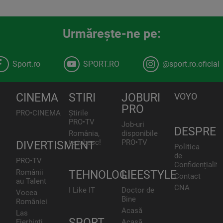
Urmăreşte-ne pe:
Sport.ro
SPORT.RO
@sport.ro.oficial
CINEMA
STIRI
JOBURI
VOYO
PRO
PRO•CINEMA
Știrile
PRO•TV
Job-uri
DESPRE
România,
disponibile
te iubesc!
PRO•TV
DIVERTISMENT
Politica
de
PRO•TV
Confidențialita
Românii
TEHNOLOGIE
LIFESTYLE
Contact
au Talent
CNA
I Like IT
Doctor de
Vocea
Bine
României
Acasă
Las
SPORT
Fierbinți
Acasă