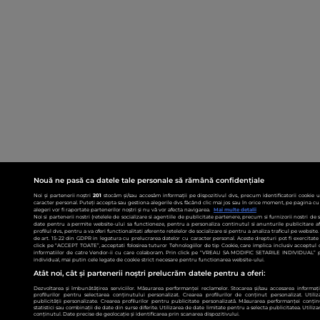
Nouă ne pasă ca datele tale personale să rămână confidențiale
Noi și partenerii noștri
201
stocăm și/sau accesăm informații pe dispozitivul dvs., precum identificatorii cookie 
caracter personal. Puteți accepta sau gestiona alegerile dvs. făcând clic mai jos sau în orice moment, pe pagina cu 
alegeri vor fi raportate partenerilor noștri și nu vă vor afecta navigarea.
Mai multe detalii
Noi si partenerii nostri (retelele de socializare si agentiile de publicitate partenere, precum si furnizorii nostri de
date pentru a permite website-ului sa functioneze, pentru a personaliza continutul si anunturile publicitare afis
profilul dvs., pentru a va oferi functionalitati aferente retelelor de socializare si pentru a analiza traficul pe websit
de art. 15-22 din GDPR in legatura cu prelucrarea datelor cu caracter personal. Aceste drepturi pot fi exercitat
click pe “ACCEPT TOATE”, acceptati folosirea tuturor Tehnologiilor de tip Cookie, care implica inclusiv acceptul d
informatiilor de catre Vendor-ii cu care colaboram. Prin click pe “VREAU SA MODIFIC SETARILE INDIVIDUAL” p
individual, mai putin cele legate de cookie strict necesare pentru functionarea website-ului.
Atât noi, cât și partenerii noștri prelucrăm datele pentru a oferi:
Dezvoltarea și îmbunătățirea serviciilor. Măsurarea performanței reclamelor. Stocarea și/sau accesarea informații
profilurilor pentru selectarea conținutului personalizat. Crearea profilurilor de conținut personalizat. Utiliz
publicității personalizate. Crearea profilurilor pentru publicitate personalizată. Măsurarea performanței conțin
statistici sau combinații de date din surse diferite. Utilizarea de date limitate pentru a selecta publicitatea. Utiliz
conținutul. Date precise de geolocație și identificarea prin scanarea dispozitivului.