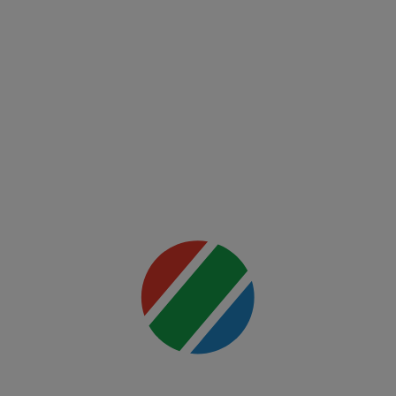
00:00
Twente -
Ferencvaros
Mai multe
detalii
00:00