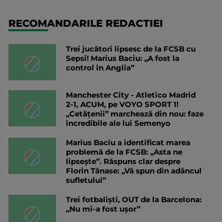
RECOMANDARILE REDACTIEI
Trei jucători lipsesc de la FCSB cu
Sepsi! Marius Baciu: „A fost la
control în Anglia”
Manchester City - Atletico Madrid
2-1, ACUM, pe VOYO SPORT 1!
„Cetățenii” marchează din nou: faze
incredibile ale lui Semenyo
Marius Baciu a identificat marea
problemă de la FCSB: „Asta ne
lipsește”. Răspuns clar despre
Florin Tănase: „Vă spun din adâncul
sufletului”
Trei fotbaliști, OUT de la Barcelona:
„Nu mi-a fost ușor”