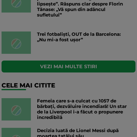
lipsește”. Răspuns clar despre Florin
Tănase: „Vă spun din adâncul
sufletului”
Trei fotbaliști, OUT de la Barcelona:
„Nu mi-a fost ușor”
VEZI MAI MULTE STIRI
CELE MAI CITITE
Femeia care s-a culcat cu 1057 de
bărbați, dezvăluire incendiară! Un star
de la Liverpool i-a făcut o propunere
incredibilă
Decizia luată de Lionel Messi după
moartea tatălui său