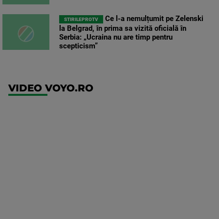
Ce l-a nemulțumit pe Zelenski
STIRILEPROTV
la Belgrad, în prima sa vizită oficială în
Serbia: „Ucraina nu are timp pentru
scepticism”
VIDEO VOYO.RO
UFC
(RO)
UFC
Fight
Night:
Gamrot