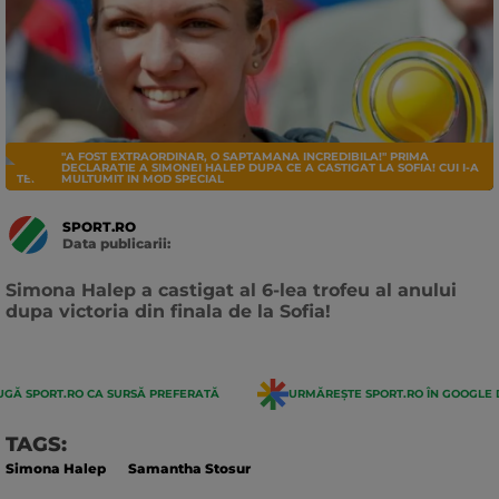
"A FOST EXTRAORDINAR, O SAPTAMANA INCREDIBILA!" PRIMA
DECLARATIE A SIMONEI HALEP DUPA CE A CASTIGAT LA SOFIA! CUI I-A
TENIS
MULTUMIT IN MOD SPECIAL
SPORT.RO
Data publicarii:
Data
actualizarii:
Simona Halep a castigat al 6-lea trofeu al anului
dupa victoria din finala de la Sofia!
GĂ SPORT.RO CA SURSĂ PREFERATĂ
URMĂREȘTE SPORT.RO ÎN GOOGLE 
TAGS:
Simona Halep
Samantha Stosur