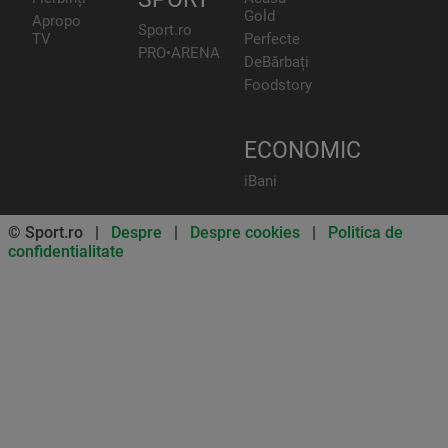
Gold
Apropo
Sport.ro
TV
Perfecte
PRO•ARENA
DeBărbați
Foodstory
ECONOMIC
iBani
© Sport.ro |
Despre
|
Despre cookies
|
Politica de
confidentialitate
Don’t miss out on our news and
updates! Enable push
notifications
SUBSCRIBE
NOT NOW
UNSUBSCRIBE