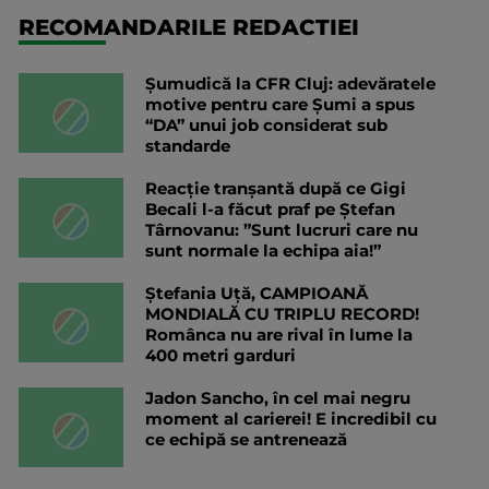
RECOMANDARILE REDACTIEI
Șumudică la CFR Cluj: adevăratele
motive pentru care Șumi a spus
“DA” unui job considerat sub
standarde
Reacție tranșantă după ce Gigi
Becali l-a făcut praf pe Ștefan
Târnovanu: ”Sunt lucruri care nu
sunt normale la echipa aia!”
Ștefania Uță, CAMPIOANĂ
MONDIALĂ CU TRIPLU RECORD!
Românca nu are rival în lume la
400 metri garduri
Jadon Sancho, în cel mai negru
moment al carierei! E incredibil cu
ce echipă se antrenează