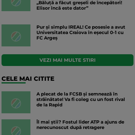
„Băluță a făcut greșeli de începători!
Elisor încă este dator”
Pur și simplu IREAL! Ce posesie a avut
Universitatea Craiova în eșecul 0-1 cu
FC Argeș
VEZI MAI MULTE STIRI
CELE MAI CITITE
A plecat de la FCSB și semnează în
străinătate! Va fi coleg cu un fost rival
de la Rapid
Îl mai știi? Fostul lider ATP a ajuns de
nerecunoscut după retragere