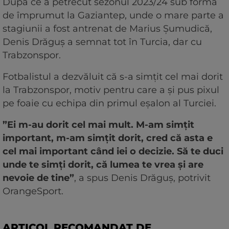
După ce a petrecut sezonul 2023/24 sub formă
de împrumut la Gaziantep, unde o mare parte a
stagiunii a fost antrenat de Marius Șumudică,
Denis Drăguș a semnat tot în Turcia, dar cu
Trabzonspor.
Fotbalistul a dezvăluit că s-a simțit cel mai dorit
la Trabzonspor, motiv pentru care a și pus pixul
pe foaie cu echipa din primul eșalon al Turciei.
”Ei m-au dorit cel mai mult. M-am simţit
important, m-am simţit dorit, cred că asta e
cel mai important când iei o decizie. Să te duci
unde te simţi dorit, că lumea te vrea şi are
nevoie de tine”
, a spus Denis Drăguș, potrivit
OrangeSport.
ARTICOL RECOMANDAT DE