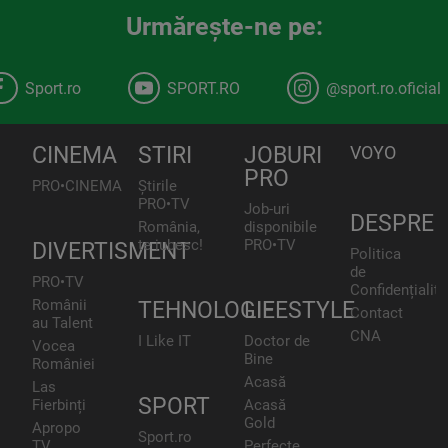
Urmăreşte-ne pe:
Sport.ro
SPORT.RO
@sport.ro.oficial
CINEMA
STIRI
JOBURI
VOYO
PRO
PRO•CINEMA
Știrile
PRO•TV
Job-uri
DESPRE
România,
disponibile
te iubesc!
PRO•TV
DIVERTISMENT
Politica
de
PRO•TV
Confidențialita
Românii
TEHNOLOGIE
LIFESTYLE
Contact
au Talent
CNA
I Like IT
Doctor de
Vocea
Bine
României
Acasă
Las
SPORT
Fierbinți
Acasă
Gold
Apropo
Sport.ro
TV
Perfecte