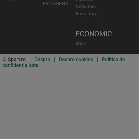
PRO•ARENA
DeBărbați
Foodstory
ECONOMIC
iBani
© Sport.ro |
Despre
|
Despre cookies
|
Politica de
confidentialitate
Don’t miss out on our news and
updates! Enable push
notifications
SUBSCRIBE
NOT NOW
UNSUBSCRIBE