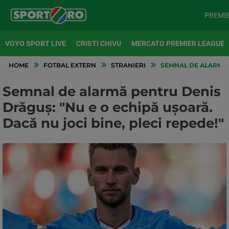
PREMI
VOYO SPORT LIVE
CRISTI CHIVU
MERCATO PREMIER LEAGUE
HOME
FOTBAL EXTERN
STRANIERI
SEMNAL DE ALARMĂ P
Semnal de alarmă pentru Denis
Drăguș: "Nu e o echipă ușoară.
Dacă nu joci bine, pleci repede!"