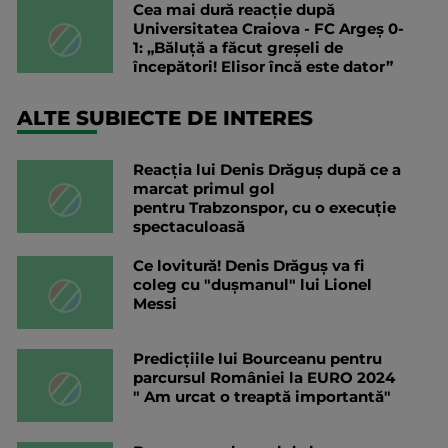
Cea mai dură reacție după
Universitatea Craiova - FC Argeș 0-
1: „Băluță a făcut greșeli de
începători! Elisor încă este dator”
ALTE SUBIECTE DE INTERES
Reacția lui Denis Drăguș după ce a
marcat primul gol
pentru Trabzonspor, cu o execuție
spectaculoasă
Ce lovitură! Denis Drăguș va fi
coleg cu "dușmanul" lui Lionel
Messi
Predicțiile lui Bourceanu pentru
parcursul României la EURO 2024
" Am urcat o treaptă importantă"