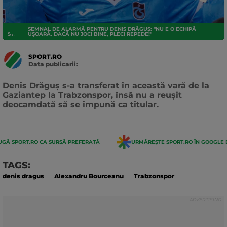
SEMNAL DE ALARMĂ PENTRU DENIS DRĂGUȘ: "NU E O ECHIPĂ
STRANIERI
UȘOARĂ. DACĂ NU JOCI BINE, PLECI REPEDE!"
SPORT.RO
Data publicarii:
Data
actualizarii:
Denis Drăguș s-a transferat în această vară de la
Gaziantep la Trabzonspor, însă nu a reușit
deocamdată să se impună ca titular.
GĂ SPORT.RO CA SURSĂ PREFERATĂ
URMĂREȘTE SPORT.RO ÎN GOOGLE 
TAGS:
denis dragus
Alexandru Bourceanu
Trabzonspor