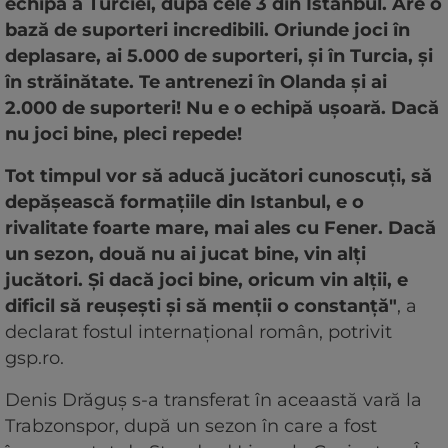
echipă a Turciei, după cele 3 din Istanbul. Are o
bază de suporteri incredibili. Oriunde joci în
deplasare, ai 5.000 de suporteri, și în Turcia, și
în străinătate. Te antrenezi în Olanda și ai
2.000 de suporteri! Nu e o echipă ușoară. Dacă
nu joci bine, pleci repede!
Tot timpul vor să aducă jucători cunoscuți, să
depășească formațiile din Istanbul, e o
rivalitate foarte mare, mai ales cu Fener. Dacă
un sezon, două nu ai jucat bine, vin alți
jucători. Și dacă joci bine, oricum vin alții, e
dificil să reușești și să menții o constanță"
, a
declarat fostul internațional român, potrivit
gsp.ro.
Denis Drăguș s-a transferat în aceaastă vară la
Trabzonspor, după un sezon în care a fost