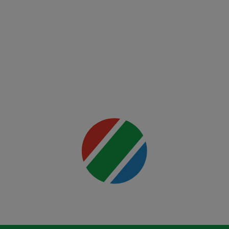
Night:
Ankalaev
vs
Rountree
Jr.
Mai multe
detalii
00:00