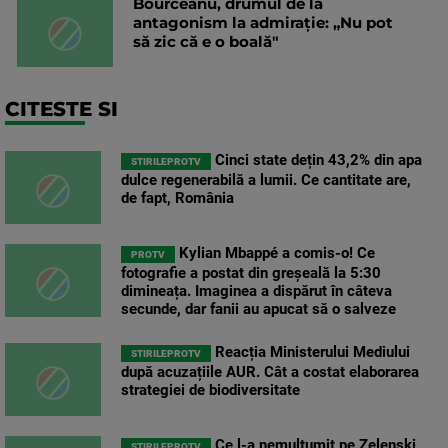
Bourceanu, drumul de la
antagonism la admirație: „Nu pot
să zic că e o boală"
CITESTE SI
Cinci state dețin 43,2% din apa
STIRILEPROTV
dulce regenerabilă a lumii. Ce cantitate are,
de fapt, România
Kylian Mbappé a comis-o! Ce
PROTV
fotografie a postat din greșeală la 5:30
dimineața. Imaginea a dispărut în câteva
secunde, dar fanii au apucat să o salveze
Reacția Ministerului Mediului
STIRILEPROTV
după acuzațiile AUR. Cât a costat elaborarea
strategiei de biodiversitate
Ce l-a nemulțumit pe Zelenski
STIRILEPROTV