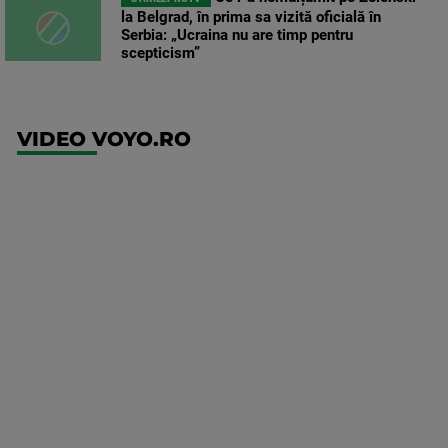
la Belgrad, în prima sa vizită oficială în
Serbia: „Ucraina nu are timp pentru
scepticism”
VIDEO VOYO.RO
UFC
(RO)
UFC
Fight
Night:
Gamrot
vs