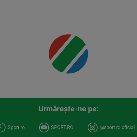
detalii
00:00
Urmăreşte-ne pe:
Sport.ro
SPORT.RO
@sport.ro.oficial