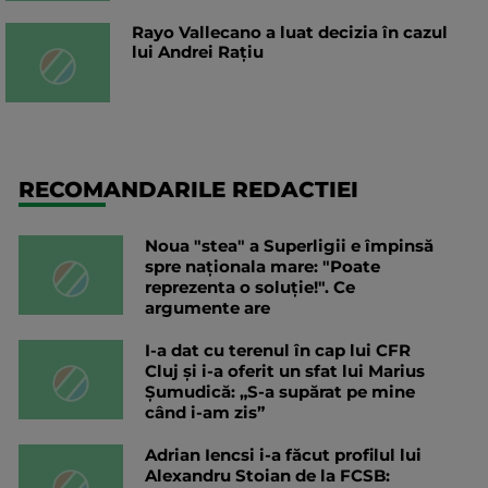
Rayo Vallecano a luat decizia în cazul
lui Andrei Rațiu
RECOMANDARILE REDACTIEI
Noua "stea" a Superligii e împinsă
spre naționala mare: "Poate
reprezenta o soluție!". Ce
argumente are
I-a dat cu terenul în cap lui CFR
Cluj și i-a oferit un sfat lui Marius
Șumudică: „S-a supărat pe mine
când i-am zis”
Adrian Iencsi i-a făcut profilul lui
Alexandru Stoian de la FCSB: