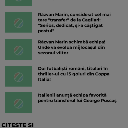
Răzvan Marin, considerat cel mai
tare "transfer" de la Cagliari:
"Serios, dedicat, și-a câștigat
postul"
Răzvan Marin schimbă echipa!
Unde va evolua mijlocașul din
sezonul viitor
Doi fotbaliști români, titulari în
thriller-ul cu 15 goluri din Coppa
Italia!
Italienii anunță echipa favorită
pentru transferul lui George Pușcaș
CITESTE SI