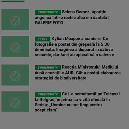
Selena Gomez, apariție
STIRILEPROTV
angelică într-o rochie albă din dantelă |
GALERIE FOTO
Kylian Mbappé a comis-o! Ce
PROTV
fotografie a postat din greșeală la 5:30
dimineața. Imaginea a dispărut în câteva
secunde, dar fanii au apucat să o salveze
Reacția Ministerului Mediului
STIRILEPROTV
după acuzațiile AUR. Cât a costat elaborarea
strategiei de biodiversitate
Ce l-a nemulțumit pe Zelenski
STIRILEPROTV
la Belgrad, în prima sa vizită oficială în
Serbia: „Ucraina nu are timp pentru
scepticism”