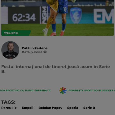
STRANIERI
Cătălin Parfene
Data publicarii:
Data
actualizarii:
Fostul internațional de tineret joacă acum în Serie
B.
GĂ SPORT.RO CA SURSĂ PREFERATĂ
URMĂREȘTE SPORT.RO ÎN GOOGLE 
TAGS:
Rares Ilie
Empoli
Bohdan Popov
Spezia
Serie B