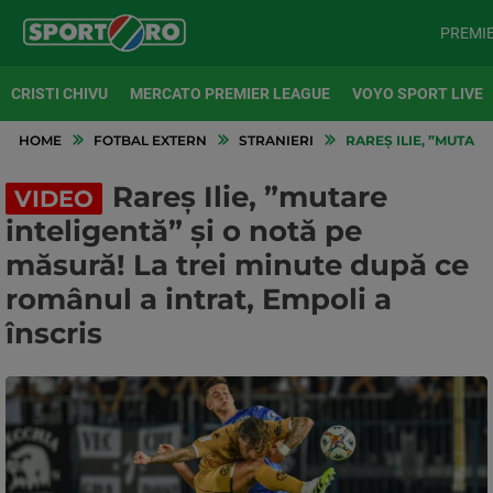
PREMI
CRISTI CHIVU
MERCATO PREMIER LEAGUE
VOYO SPORT LIVE
HOME
FOTBAL EXTERN
STRANIERI
RAREȘ ILIE, ”MUTARE
Rareș Ilie, ”mutare
VIDEO
inteligentă” și o notă pe
măsură! La trei minute după ce
românul a intrat, Empoli a
înscris