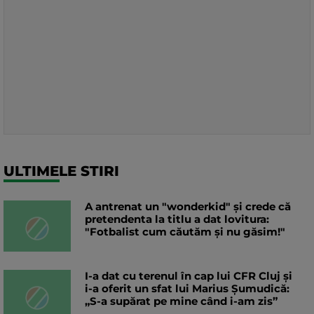
ULTIMELE STIRI
A antrenat un "wonderkid" și crede că
pretendenta la titlu a dat lovitura:
"Fotbalist cum căutăm și nu găsim!"
I-a dat cu terenul în cap lui CFR Cluj și
i-a oferit un sfat lui Marius Șumudică:
„S-a supărat pe mine când i-am zis”