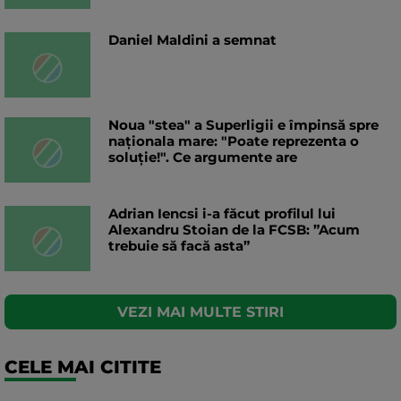
Daniel Maldini a semnat
Noua "stea" a Superligii e împinsă spre
naționala mare: "Poate reprezenta o
soluție!". Ce argumente are
Adrian Iencsi i-a făcut profilul lui
Alexandru Stoian de la FCSB: ”Acum
trebuie să facă asta”
VEZI MAI MULTE STIRI
CELE MAI CITITE