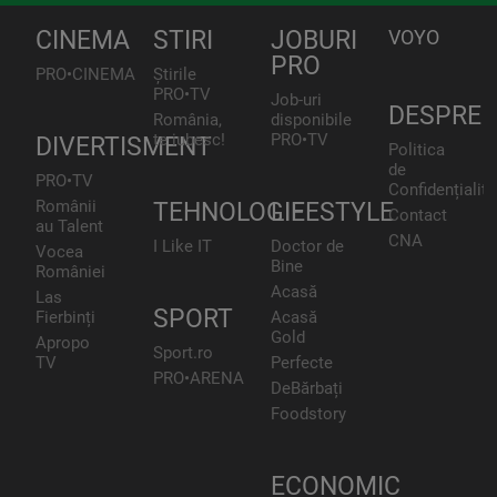
CINEMA
STIRI
JOBURI
VOYO
PRO
PRO•CINEMA
Știrile
PRO•TV
Job-uri
DESPRE
România,
disponibile
te iubesc!
PRO•TV
DIVERTISMENT
Politica
de
PRO•TV
Confidențialita
Românii
TEHNOLOGIE
LIFESTYLE
Contact
au Talent
CNA
I Like IT
Doctor de
Vocea
Bine
României
Acasă
Las
SPORT
Fierbinți
Acasă
Gold
Apropo
Sport.ro
TV
Perfecte
PRO•ARENA
DeBărbați
Foodstory
ECONOMIC