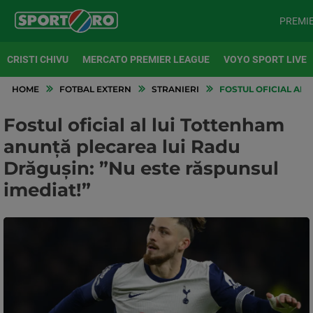
PREMI
CRISTI CHIVU
MERCATO PREMIER LEAGUE
VOYO SPORT LIVE
HOME
FOTBAL EXTERN
STRANIERI
FOSTUL OFICIAL AL 
Fostul oficial al lui Tottenham
anunță plecarea lui Radu
Drăgușin: ”Nu este răspunsul
imediat!”