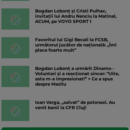
Bogdan Lobonț și Cristi Pulhac,
invitații lui Andru Nenciu la Matinal,
ACUM, pe VOYO SPORT 1
Favoritul lui Gigi Becali la FCSB,
următorul jucător de națională: „Îmi
place foarte mult”
Bogdan Lobonț a urmărit Dinamo -
Voluntari și a reacționat sincer: ”Uite,
asta m-a impresionat!” + Ce a spus
despre Mazilu
Ioan Varga, „salvat” de polonezi. Au
venit banii la CFR Cluj!