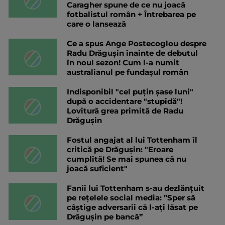
Caragher spune de ce nu joacă
fotbalistul român + Întrebarea pe
care o lansează
Ce a spus Ange Postecoglou despre
Radu Drăgușin înainte de debutul
în noul sezon! Cum l-a numit
australianul pe fundașul român
Indisponibil "cel puțin șase luni"
după o accidentare "stupidă"!
Lovitură grea primită de Radu
Drăgușin
Fostul angajat al lui Tottenham îl
critică pe Drăgușin: "Eroare
cumplită! Se mai spunea că nu
joacă suficient"
Fanii lui Tottenham s-au dezlănțuit
pe rețelele social media: ”Sper să
câștige adversarii că l-ați lăsat pe
Drăgușin pe bancă”