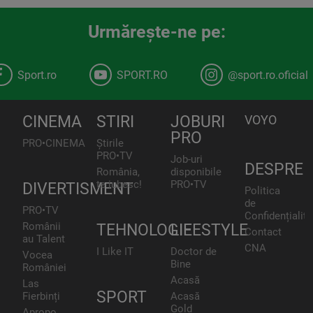
Urmăreşte-ne pe:
Sport.ro
SPORT.RO
@sport.ro.oficial
CINEMA
STIRI
JOBURI
VOYO
PRO
PRO•CINEMA
Știrile
PRO•TV
Job-uri
DESPRE
România,
disponibile
te iubesc!
PRO•TV
DIVERTISMENT
Politica
de
PRO•TV
Confidențialita
Românii
TEHNOLOGIE
LIFESTYLE
Contact
au Talent
CNA
I Like IT
Doctor de
Vocea
Bine
României
Acasă
Las
SPORT
Fierbinți
Acasă
Gold
Apropo