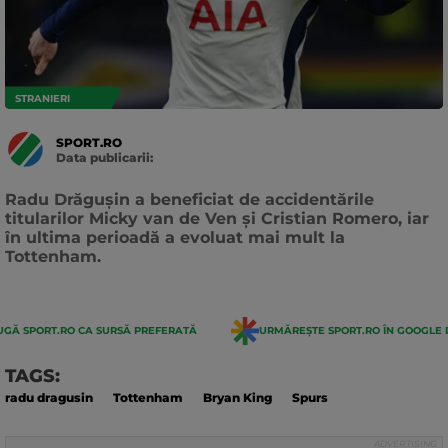
STRANIERI
SPORT.RO
Data publicarii:
Data
actualizarii:
Radu Drăgușin a beneficiat de accidentările
titularilor Micky van de Ven și Cristian Romero, iar
în ultima perioadă a evoluat mai mult la
Tottenham.
GĂ SPORT.RO CA SURSĂ PREFERATĂ
URMĂREȘTE SPORT.RO ÎN GOOGLE 
TAGS:
radu dragusin
Tottenham
Bryan King
Spurs