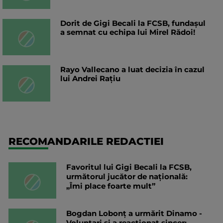
Dorit de Gigi Becali la FCSB, fundașul
a semnat cu echipa lui Mirel Rădoi!
Rayo Vallecano a luat decizia în cazul
lui Andrei Rațiu
RECOMANDARILE REDACTIEI
Favoritul lui Gigi Becali la FCSB,
următorul jucător de națională:
„Îmi place foarte mult”
Bogdan Lobonț a urmărit Dinamo -
Voluntari și a reacționat sincer: