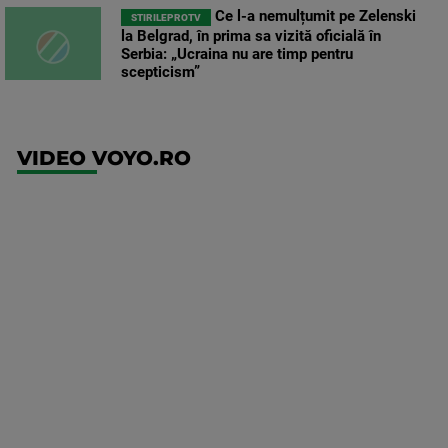
Ce l-a nemulțumit pe Zelenski
STIRILEPROTV
la Belgrad, în prima sa vizită oficială în
Serbia: „Ucraina nu are timp pentru
scepticism”
VIDEO VOYO.RO
UEFA
Europa
Conference
League
Twente -
FC DAC
1904