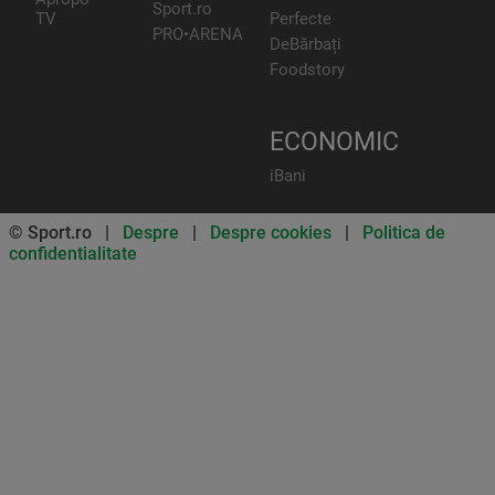
Sport.ro
TV
Perfecte
PRO•ARENA
DeBărbați
Foodstory
ECONOMIC
iBani
© Sport.ro |
Despre
|
Despre cookies
|
Politica de
confidentialitate
Don’t miss out on our news and
updates! Enable push
notifications
SUBSCRIBE
NOT NOW
UNSUBSCRIBE