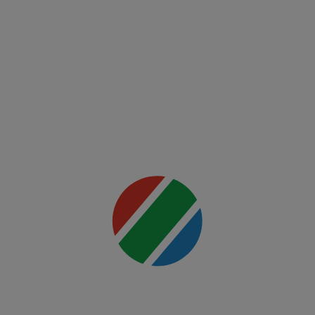
FCSB -
FK Auda
Mai multe
detalii
00:00