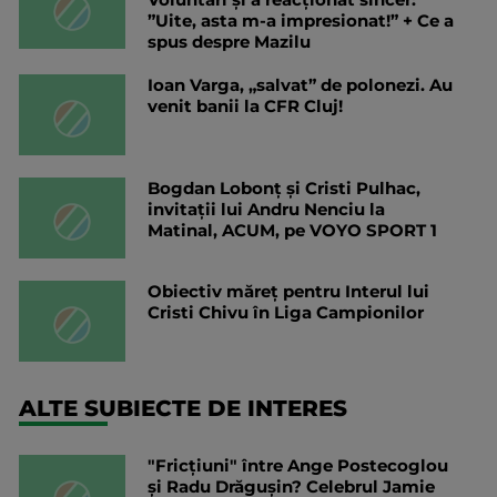
”Uite, asta m-a impresionat!” + Ce a
spus despre Mazilu
Ioan Varga, „salvat” de polonezi. Au
venit banii la CFR Cluj!
Bogdan Lobonț și Cristi Pulhac,
invitații lui Andru Nenciu la
Matinal, ACUM, pe VOYO SPORT 1
Obiectiv măreț pentru Interul lui
Cristi Chivu în Liga Campionilor
ALTE SUBIECTE DE INTERES
"Fricțiuni" între Ange Postecoglou
și Radu Drăgușin? Celebrul Jamie