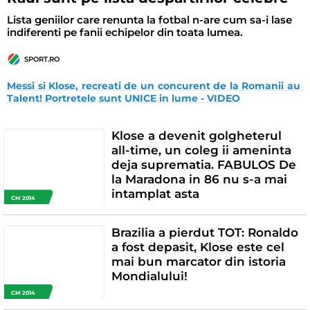
Lista geniilor care renunta la fotbal n-are cum sa-i lase
indiferenti pe fanii echipelor din toata lumea.
SPORT.RO
Messi si Klose, recreati de un concurent de la Romanii au 
Talent! Portretele sunt UNICE in lume - VIDEO
Klose a devenit golgheterul
all-time, un coleg ii ameninta
deja suprematia. FABULOS De
la Maradona in 86 nu s-a mai
intamplat asta
CM 2014
Brazilia a pierdut TOT: Ronaldo
a fost depasit, Klose este cel
mai bun marcator din istoria
Mondialului!
CM 2014