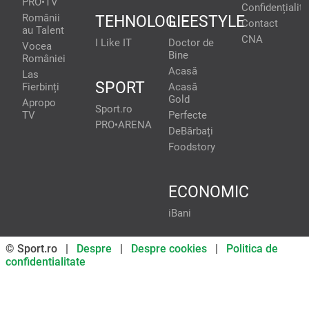
PRO•TV
Confidențialita
Românii
TEHNOLOGIE
LIFESTYLE
Contact
au Talent
CNA
I Like IT
Doctor de
Vocea
Bine
României
Acasă
Las
SPORT
Fierbinți
Acasă
Gold
Apropo
Sport.ro
TV
Perfecte
PRO•ARENA
DeBărbați
Foodstory
ECONOMIC
iBani
© Sport.ro |
Despre
|
Despre cookies
|
Politica de
confidentialitate
Don’t miss out on our news and
updates! Enable push