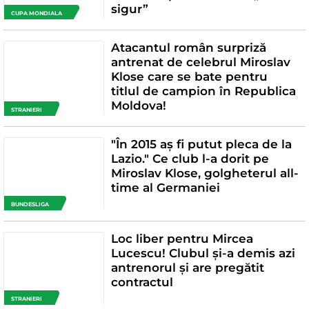
sigur”
CUPA MONDIALA
Atacantul român surpriză
antrenat de celebrul Miroslav
Klose care se bate pentru
titlul de campion în Republica
Moldova!
STRANIERI
"În 2015 aș fi putut pleca de la
Lazio." Ce club l-a dorit pe
Miroslav Klose, golgheterul all-
time al Germaniei
BUNDESLIGA
Loc liber pentru Mircea
Lucescu! Clubul și-a demis azi
antrenorul și are pregătit
contractul
STRANIERI