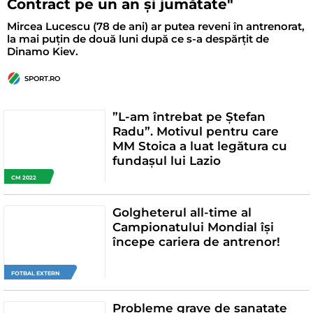
Contract pe un an și jumătate"
Mircea Lucescu (78 de ani) ar putea reveni în antrenorat,
la mai puțin de două luni după ce s-a despărțit de
Dinamo Kiev.
SPORT.RO
”L-am întrebat pe Ștefan
Radu”. Motivul pentru care
MM Stoica a luat legătura cu
fundașul lui Lazio
CM 2022
Golgheterul all-time al
Campionatului Mondial își
începe cariera de antrenor!
FOTBAL EXTERN
Probleme grave de sanatate