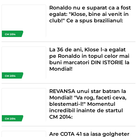
Ronaldo nu e suparat ca a fost
egalat: "Klose, bine ai venit in
club!" Ce a spus brazilianul:
CM 2014
La 36 de ani, Klose l-a egalat
pe Ronaldo in topul celor mai
buni marcatori DIN ISTORIE la
Mondial!
CM 2014
REVANSA unui star batran la
Mondial! "Va rog, faceti ceva,
blestemati-l!" Momentul
incredibil inainte de startul
CM 2014:
CM 2014
Are COTA 41 sa iasa golgheter