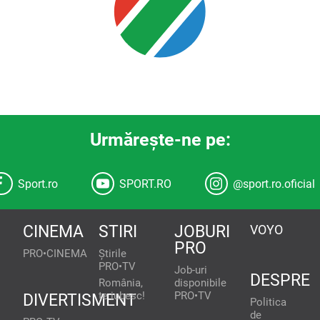
Urmăreşte-ne pe:
Sport.ro
SPORT.RO
@sport.ro.oficial
CINEMA
STIRI
JOBURI
VOYO
PRO
PRO•CINEMA
Știrile
PRO•TV
Job-uri
DESPRE
România,
disponibile
te iubesc!
PRO•TV
DIVERTISMENT
Politica
de