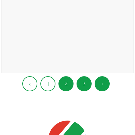
1
‹
2
3
›