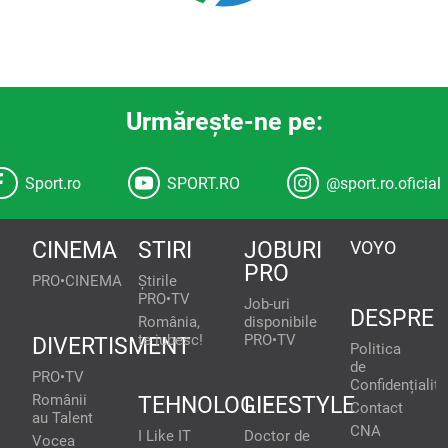
Urmăreşte-ne pe:
Sport.ro
SPORT.RO
@sport.ro.oficial
CINEMA
STIRI
JOBURI
VOYO
PRO
PRO•CINEMA
Știrile
PRO•TV
Job-uri
DESPRE
România,
disponibile
te iubesc!
PRO•TV
DIVERTISMENT
Politica
de
PRO•TV
Confidențialita
Românii
TEHNOLOGIE
LIFESTYLE
Contact
au Talent
CNA
I Like IT
Doctor de
Vocea