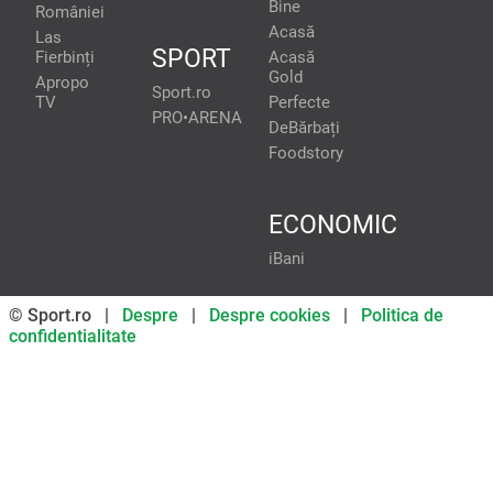
Bine
României
Acasă
Las
SPORT
Fierbinți
Acasă
Gold
Apropo
Sport.ro
TV
Perfecte
PRO•ARENA
DeBărbați
Foodstory
ECONOMIC
iBani
© Sport.ro |
Despre
|
Despre cookies
|
Politica de
confidentialitate
Don’t miss out on our news and
updates! Enable push
notifications
SUBSCRIBE
NOT NOW