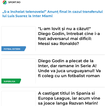
SPORT.RO
„S-a încheiat telenovela!” Anunț final în cazul transferului 
lui Luis Suarez la Inter Miami 
"L-am lovit și nu a căzut!"
Diego Godin, întrebat cine i-a
fost adversarul mai dificil:
Messi sau Ronaldo?
FOTBAL EXTERN
Diego Godin a plecat de la
Inter, dar ramane in Serie A!
Unde va juca uruguayanul! Va
fi coleg cu un fotbalist roman
SUPERLIGA
A castigat titlul in Spania si
Europa League, iar acum vine
sa joace langa Razvan Marin!