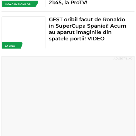
21:45, la ProTV!
LIGA CAMPIONILOR
GEST oribil facut de Ronaldo
in SuperCupa Spaniei! Acum
au aparut imaginile din
spatele portii! VIDEO
LA LIGA