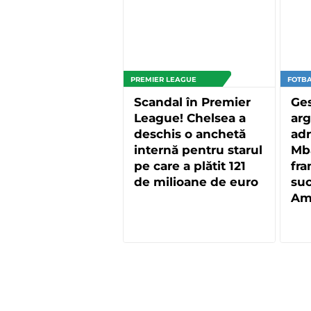
PREMIER LEAGUE
FOTBA
Scandal în Premier
Ges
League! Chelsea a
arg
deschis o anchetă
adr
internă pentru starul
Mb
pe care a plătit 121
fra
de milioane de euro
suc
Am