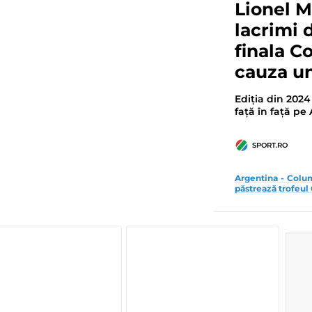
Lionel Me
lacrimi 
finala C
cauza un
Ediția din 2024
față în față pe 
SPORT.RO
Argentina - Colum
păstrează trofeu