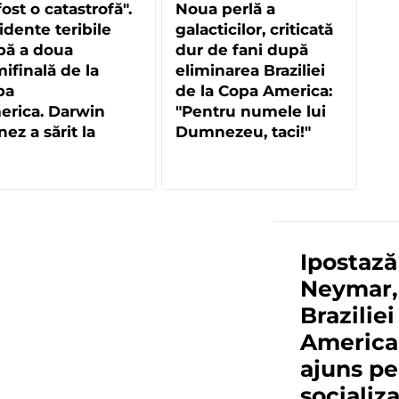
fost o catastrofă".
Noua perlă a
idente teribile
galacticilor, criticată
pă a doua
dur de fani după
ifinală de la
eliminarea Braziliei
pa
de la Copa America:
erica. Darwin
"Pentru numele lui
ez a sărit la
Dumnezeu, taci!"
aie, în tribune
Ipostază
Neymar,
Brazilie
America.
ajuns pe
socializ