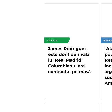
LA LIGA
FOTBA
James Rodriguez
"At
este dorit de rivala
pop
lui Real Madrid!
Rea
Columbianul are
inc
contractul pe masă
arg
suc
Am