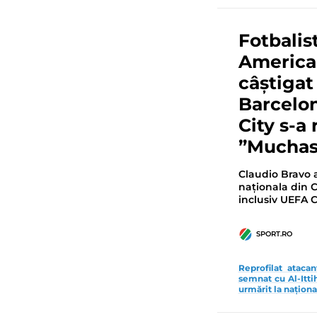
Fotbalis
America
câștigat
Barcelo
City s-a 
”Muchas 
Claudio Bravo a
naționala din C
inclusiv UEFA
SPORT.RO
Reprofilat ataca
semnat cu Al-Itti
urmărit la naționa