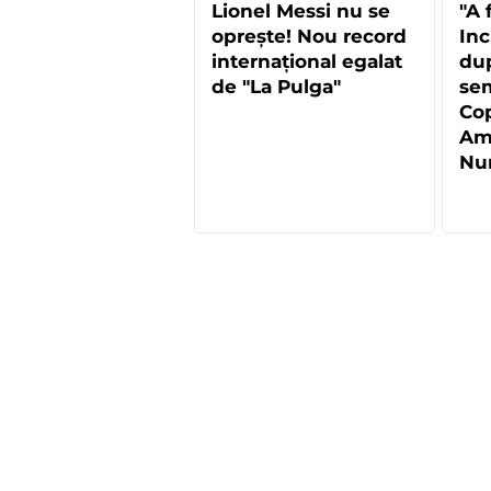
Lionel Messi nu se
"A 
oprește! Nou record
Inc
internațional egalat
du
de "La Pulga"
sem
Co
Am
Nun
băt