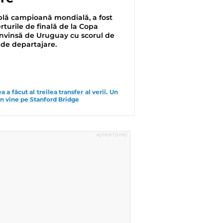
uplă campioană mondială, a fost
erturile de finală de la Copa
învinsă de Uruguay cu scorul de
e de departajare.
a făcut al treilea transfer al verii. Un 
an vine pe Stanford Bridge