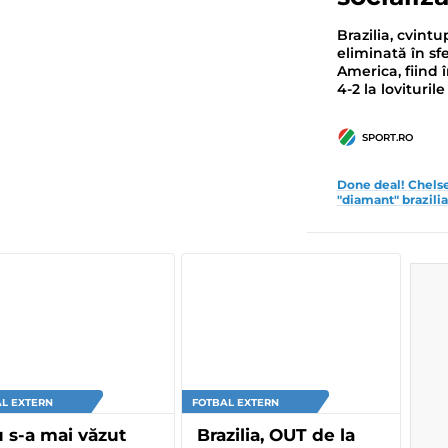
Brazilia, cvint
eliminată în sf
America, fiind 
4-2 la lovituril
SPORT.RO
Done deal! Chelsea 
"diamant" brazili
L EXTERN
FOTBAL EXTERN
 s-a mai văzut
Brazilia, OUT de la