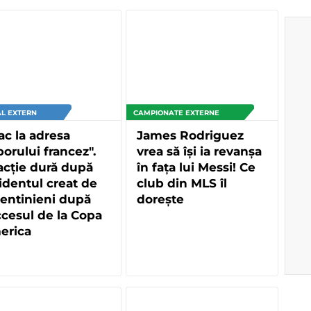
L EXTERN
CAMPIONATE EXTERNE
ac la adresa
James Rodriguez
orului francez".
vrea să își ia revanșa
cție dură după
în fața lui Messi! Ce
identul creat de
club din MLS îl
entinieni după
dorește
cesul de la Copa
erica