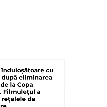
 înduioșătoare cu
 după eliminarea
i de la Copa
 Filmulețul a
 rețelele de
are