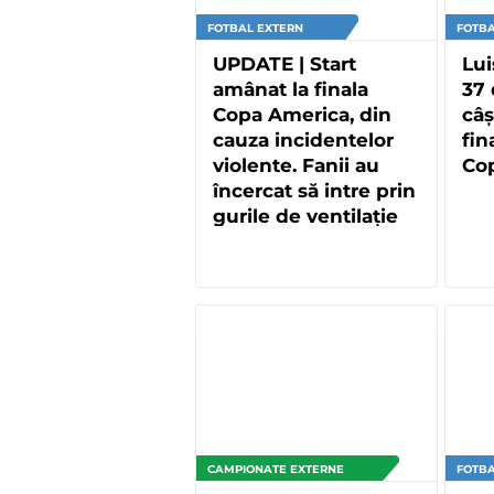
FOTBAL EXTERN
FOTBA
UPDATE | Start
Lui
amânat la finala
37 
Copa America, din
câș
cauza incidentelor
fin
violente. Fanii au
Co
încercat să intre prin
gurile de ventilație
CAMPIONATE EXTERNE
FOTBA