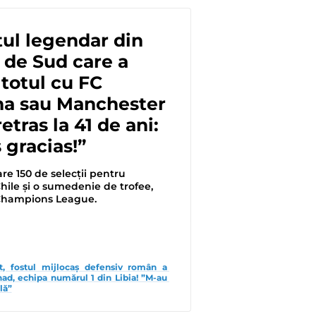
tul legendar din
 de Sud care a
 totul cu FC
na sau Manchester
retras la 41 de ani:
gracias!”
re 150 de selecții pentru
hile și o sumedenie de trofee,
 Champions League.
nt, fostul mijlocaș defensiv român a 
had, echipa numărul 1 din Libia! ”M-au 
lă”