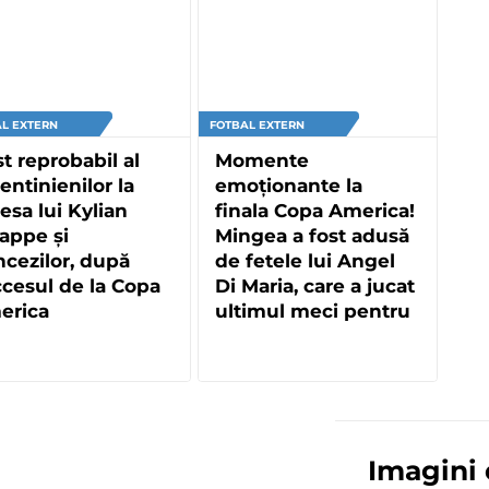
L EXTERN
FOTBAL EXTERN
t reprobabil al
Momente
entinienilor la
emoționante la
esa lui Kylian
finala Copa America!
appe și
Mingea a fost adusă
ncezilor, după
de fetele lui Angel
cesul de la Copa
Di Maria, care a jucat
erica
ultimul meci pentru
Argentina
Imagini