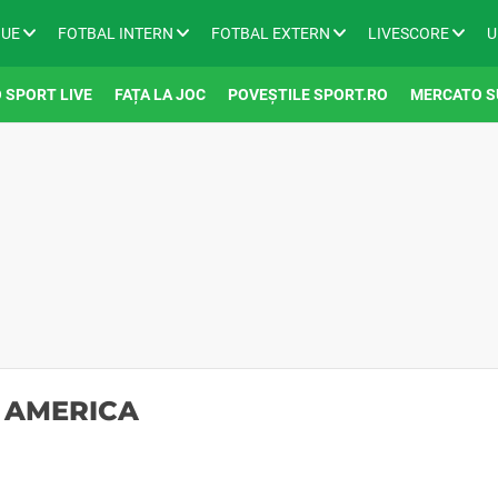
GUE
FOTBAL INTERN
FOTBAL EXTERN
LIVESCORE
U
 SPORT LIVE
FAȚA LA JOC
POVEȘTILE SPORT.RO
MERCATO S
A AMERICA