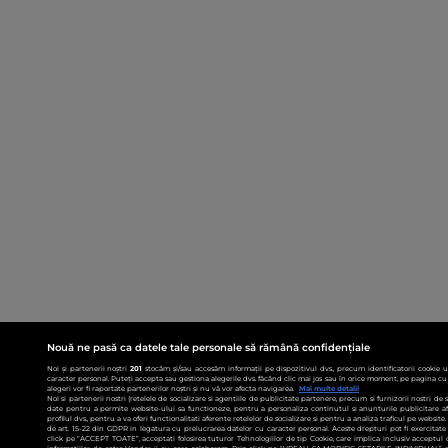
Nouă ne pasă ca datele tale personale să rămână confidențiale
Noi și partenerii noștri
201
stocăm și/sau accesăm informații pe dispozitivul dvs., precum identificatorii cookie 
caracter personal. Puteți accepta sau gestiona alegerile dvs. făcând clic mai jos sau în orice moment, pe pagina cu 
alegeri vor fi raportate partenerilor noștri și nu vă vor afecta navigarea.
Mai multe detalii
Noi si partenerii nostri (retelele de socializare si agentiile de publicitate partenere, precum si furnizorii nostri de
date pentru a permite website-ului sa functioneze, pentru a personaliza continutul si anunturile publicitare afis
profilul dvs., pentru a va oferi functionalitati aferente retelelor de socializare si pentru a analiza traficul pe websit
de art. 15-22 din GDPR in legatura cu prelucrarea datelor cu caracter personal. Aceste drepturi pot fi exercitat
click pe “ACCEPT TOATE”, acceptati folosirea tuturor Tehnologiilor de tip Cookie, care implica inclusiv acceptul d