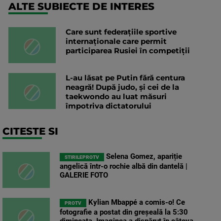
ALTE SUBIECTE DE INTERES
Care sunt federațiile sportive
internaționale care permit
participarea Rusiei în competiții
L-au lăsat pe Putin fără centura
neagră! După judo, și cei de la
taekwondo au luat măsuri
împotriva dictatorului
CITESTE SI
Selena Gomez, apariție
STIRILEPROTV
angelică într-o rochie albă din dantelă |
GALERIE FOTO
Kylian Mbappé a comis-o! Ce
PROTV
fotografie a postat din greșeală la 5:30