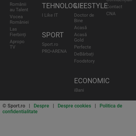
Românii
TEHNOLOGIE
LIFESTYLE
Contact
au Talent
CNA
I Like IT
Doctor de
Vocea
Bine
României
Acasă
Las
SPORT
Fierbinți
Acasă
Gold
Apropo
Sport.ro
TV
Perfecte
PRO•ARENA
DeBărbați
Foodstory
ECONOMIC
iBani
© Sport.ro |
Despre
|
Despre cookies
|
Politica de
confidentialitate
Don’t miss out on our news and
updates! Enable push