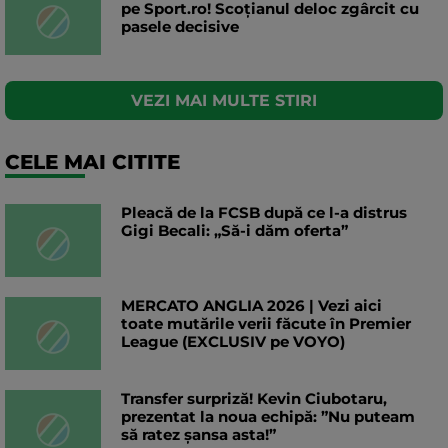
pe Sport.ro! Scoțianul deloc zgârcit cu
pasele decisive
VEZI MAI MULTE STIRI
CELE MAI CITITE
Pleacă de la FCSB după ce l-a distrus
Gigi Becali: „Să-i dăm oferta”
MERCATO ANGLIA 2026 | Vezi aici
toate mutările verii făcute în Premier
League (EXCLUSIV pe VOYO)
Transfer surpriză! Kevin Ciubotaru,
prezentat la noua echipă: ”Nu puteam
să ratez șansa asta!”