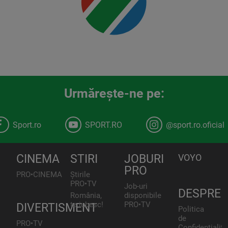
Urmăreşte-ne pe:
Sport.ro
SPORT.RO
@sport.ro.oficial
CINEMA
STIRI
JOBURI
VOYO
PRO
PRO•CINEMA
Știrile
PRO•TV
Job-uri
DESPRE
România,
disponibile
te iubesc!
PRO•TV
DIVERTISMENT
Politica
de
PRO•TV
Confidențialita