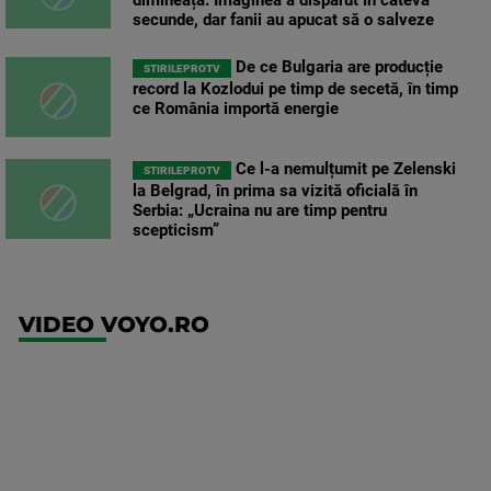
dimineața. Imaginea a dispărut în câteva
secunde, dar fanii au apucat să o salveze
De ce Bulgaria are producție
STIRILEPROTV
record la Kozlodui pe timp de secetă, în timp
ce România importă energie
Ce l-a nemulțumit pe Zelenski
STIRILEPROTV
la Belgrad, în prima sa vizită oficială în
Serbia: „Ucraina nu are timp pentru
scepticism”
VIDEO VOYO.RO
UFC
(RO)