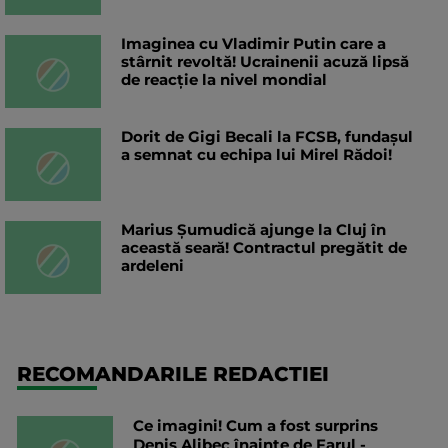
Imaginea cu Vladimir Putin care a
stârnit revoltă! Ucrainenii acuză lipsă
de reacție la nivel mondial
Dorit de Gigi Becali la FCSB, fundașul
a semnat cu echipa lui Mirel Rădoi!
Marius Șumudică ajunge la Cluj în
această seară! Contractul pregătit de
ardeleni
RECOMANDARILE REDACTIEI
Ce imagini! Cum a fost surprins
Denis Alibec înainte de Farul -