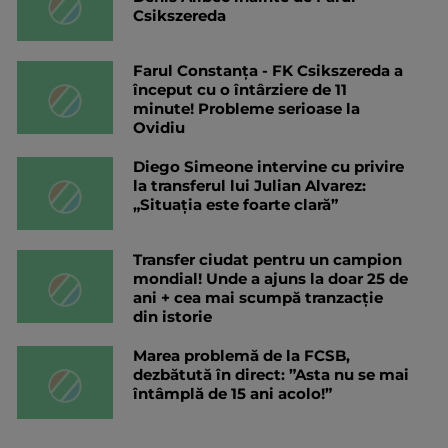
Csikszereda
Farul Constanța - FK Csikszereda a
început cu o întârziere de 11
minute! Probleme serioase la
Ovidiu
Diego Simeone intervine cu privire
la transferul lui Julian Alvarez:
„Situația este foarte clară”
Transfer ciudat pentru un campion
mondial! Unde a ajuns la doar 25 de
ani + cea mai scumpă tranzacție
din istorie
Marea problemă de la FCSB,
dezbătută în direct: ”Asta nu se mai
întâmplă de 15 ani acolo!”