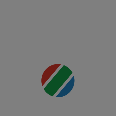
Fight
Night:
Ankalaev
vs
Rountree
Jr.
Mai multe
detalii
00:00