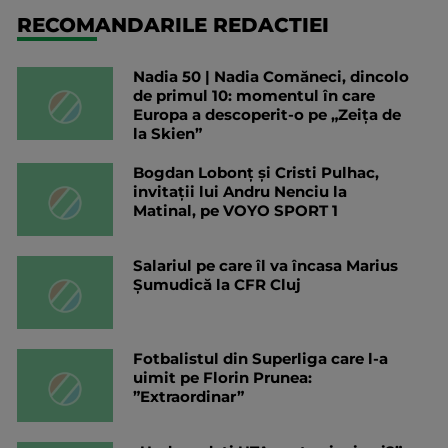
RECOMANDARILE REDACTIEI
Nadia 50 | Nadia Comăneci, dincolo
de primul 10: momentul în care
Europa a descoperit-o pe „Zeița de
la Skien”
Bogdan Lobonț și Cristi Pulhac,
invitații lui Andru Nenciu la
Matinal, pe VOYO SPORT 1
Salariul pe care îl va încasa Marius
Șumudică la CFR Cluj
Fotbalistul din Superliga care l-a
uimit pe Florin Prunea:
”Extraordinar”