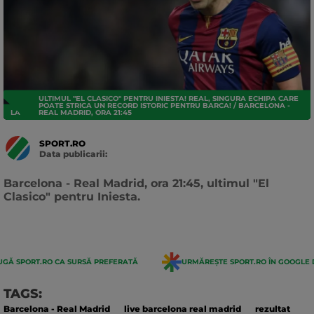
ULTIMUL "EL CLASICO" PENTRU INIESTA! REAL, SINGURA ECHIPA CARE
POATE STRICA UN RECORD ISTORIC PENTRU BARCA! / BARCELONA -
LA LIGA
REAL MADRID, ORA 21:45
SPORT.RO
Data publicarii:
Data
actualizarii:
Barcelona - Real Madrid, ora 21:45, ultimul "El
Clasico" pentru Iniesta.
GĂ SPORT.RO CA SURSĂ PREFERATĂ
URMĂREȘTE SPORT.RO ÎN GOOGLE 
TAGS:
Barcelona - Real Madrid
live barcelona real madrid
rezultat