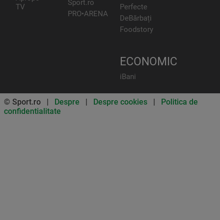
Sport.ro
TV
Perfecte
PRO•ARENA
DeBărbați
Foodstory
ECONOMIC
iBani
© Sport.ro |
Despre
|
Despre cookies
|
Politica de
confidentialitate
Don’t miss out on our news and
updates! Enable push
notifications
SUBSCRIBE
NOT NOW
UNSUBSCRIBE