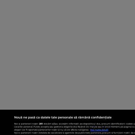
Nouă ne pasă ca datele tale personale să rămână confidențiale
Noi și partenerii noștri
201
stocăm și/sau accesăm informații pe dispozitivul dvs., precum identificatorii cookie 
caracter personal. Puteți accepta sau gestiona alegerile dvs. făcând clic mai jos sau în orice moment, pe pagina cu 
alegeri vor fi raportate partenerilor noștri și nu vă vor afecta navigarea.
Mai multe detalii
Noi si partenerii nostri (retelele de socializare si agentiile de publicitate partenere, precum si furnizorii nostri de