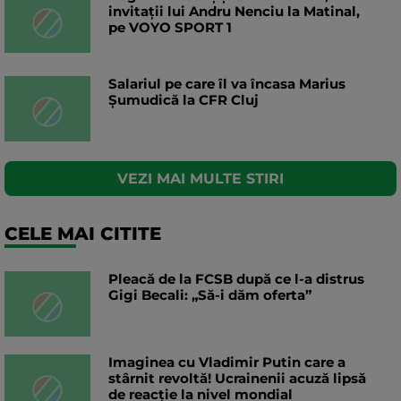
invitații lui Andru Nenciu la Matinal,
pe VOYO SPORT 1
Salariul pe care îl va încasa Marius
Șumudică la CFR Cluj
VEZI MAI MULTE STIRI
CELE MAI CITITE
Pleacă de la FCSB după ce l-a distrus
Gigi Becali: „Să-i dăm oferta”
Imaginea cu Vladimir Putin care a
stârnit revoltă! Ucrainenii acuză lipsă
de reacție la nivel mondial