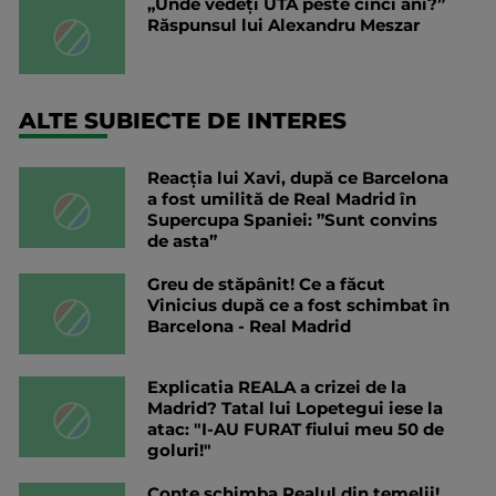
„Unde vedeți UTA peste cinci ani?”
Răspunsul lui Alexandru Meszar
ALTE SUBIECTE DE INTERES
Reacția lui Xavi, după ce Barcelona
a fost umilită de Real Madrid în
Supercupa Spaniei: ”Sunt convins
de asta”
Greu de stăpânit! Ce a făcut
Vinicius după ce a fost schimbat în
Barcelona - Real Madrid
Explicatia REALA a crizei de la
Madrid? Tatal lui Lopetegui iese la
atac: "I-AU FURAT fiului meu 50 de
goluri!"
Conte schimba Realul din temelii!