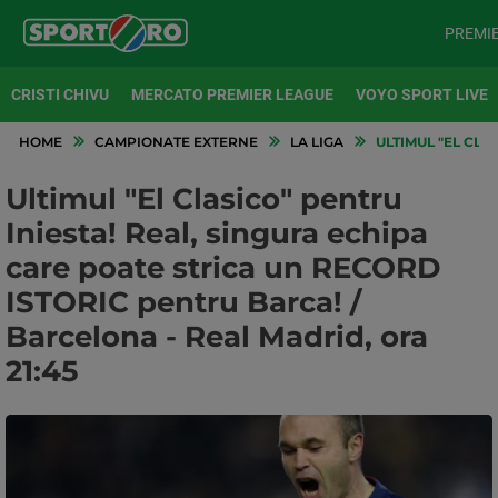
PREMI
CRISTI CHIVU
MERCATO PREMIER LEAGUE
VOYO SPORT LIVE
HOME
CAMPIONATE EXTERNE
LA LIGA
ULTIMUL "EL CLA
Ultimul "El Clasico" pentru
Iniesta! Real, singura echipa
care poate strica un RECORD
ISTORIC pentru Barca! /
Barcelona - Real Madrid, ora
21:45