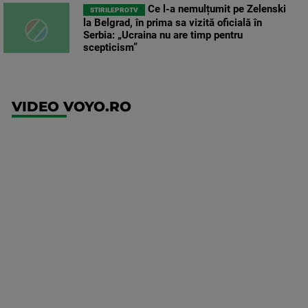
Ce l-a nemulțumit pe Zelenski
STIRILEPROTV
la Belgrad, în prima sa vizită oficială în
Serbia: „Ucraina nu are timp pentru
scepticism”
VIDEO VOYO.RO
UFC
(RO)
UFC
Fight
Night:
Gamrot
vs