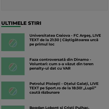
ULTIMELE STIRI
Universitatea Craiova - FC Argeș, LIVE
TEXT de la 21:30 | Câștigătoarea urcă
pe primul loc
Faza controversată din Dinamo -
Voluntari: cum s-a văzut din teren
penalty-ul dat cu VAR
Petrolul Ploiești - Oțelul Galați, LIVE
TEXT pe Sport.ro de la 18:30! „Lupii”
caută răzbunare
Bogdan Lobonț și Cristi Pulhac,