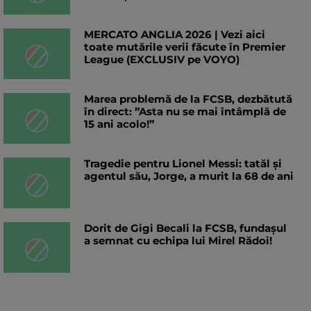
MERCATO ANGLIA 2026 | Vezi aici
toate mutările verii făcute în Premier
League (EXCLUSIV pe VOYO)
Marea problemă de la FCSB, dezbătută
în direct: ”Asta nu se mai întâmplă de
15 ani acolo!”
Tragedie pentru Lionel Messi: tatăl și
agentul său, Jorge, a murit la 68 de ani
Dorit de Gigi Becali la FCSB, fundașul
a semnat cu echipa lui Mirel Rădoi!