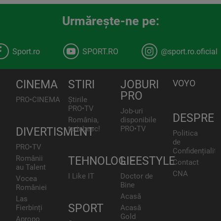
Urmăreşte-ne pe:
Sport.ro
SPORT.RO
@sport.ro.oficial
CINEMA
STIRI
JOBURI
VOYO
PRO
PRO•CINEMA
Știrile
PRO•TV
Job-uri
DESPRE
România,
disponibile
te iubesc!
PRO•TV
DIVERTISMENT
Politica
de
PRO•TV
Confidențialita
Românii
TEHNOLOGIE
LIFESTYLE
Contact
au Talent
CNA
I Like IT
Doctor de
Vocea
Bine
României
Acasă
Las
SPORT
Fierbinți
Acasă
Gold
Apropo