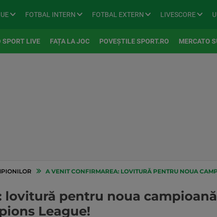
GUE
FOTBAL INTERN
FOTBAL EXTERN
LIVESCORE
U
 SPORT LIVE
FAȚA LA JOC
POVEȘTILE SPORT.RO
MERCATO S
MPIONILOR
A VENIT CONFIRMAREA: LOVITURĂ PENTRU NOUA CAMPIOANĂ A ROM
: lovitură pentru noua campioană
mpions League!