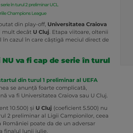
erie în turul 2 preliminar UCL
ariile Champions League
utat din play-off,
Universitatea Craiova
i mult decât
U Cluj
. Etapa viitoare, oltenii
l în cazul în care câștigă meciul direct de
U va fi cap de serie în turul
artul din turul 1 preliminar al UEFA
unea se anunță foarte complicată,
ă va fi Universitatea Craiova sau U Cluj.
ent 10.500) și
U Cluj
(coeficient 5.500) nu
urul 2 preliminar al Ligii Campionilor, ceea
a României poate da de un adversar
finalul lunii iulie.