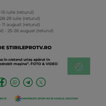
-15 iulie (returul)
 28-29 iulie (returul)
 11 august (returul)
l) - 25-26 august (returul)
E STIRILEPROTV.RO
în craterul uriaș apărut în
a zdrobit mașina”. FOTO & VIDEO
ERATĂ
URMĂREȘTE SPORT.RO ÎN GOOGLE DISCOVER