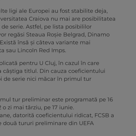
 ligi ale Europei au fost stabilite deja,
iversitatea Craiova nu mai are posibilitatea
de serie. Astfel, pe lista posibililor
 vor regăsi Steaua Roșie Belgrad, Dinamo
Există însă și câteva variante mai
ita sau Lincoln Red Imps.
licată pentru U Cluj, în cazul în care
 câștiga titlul. Din cauza coeficientului
i de serie nici măcar în primul tur
rimul tur preliminar este programată pe 16
 o zi mai târziu, pe 17 iunie.
ne, datorită coeficientului ridicat, FCSB a
le două tururi preliminare din UEFA