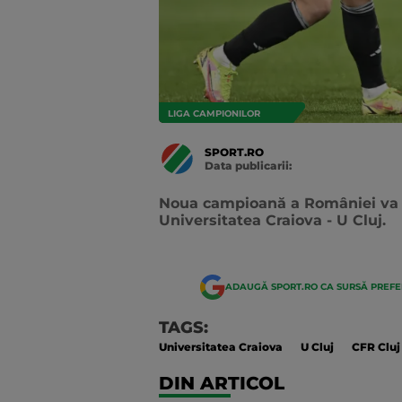
LIGA CAMPIONILOR
SPORT.RO
Data publicarii:
Data
actualizarii:
Noua campioană a României va fi 
Universitatea Craiova - U Cluj.
ADAUGĂ SPORT.RO CA SURSĂ PREF
TAGS:
Universitatea Craiova
U Cluj
CFR Cluj
DIN ARTICOL