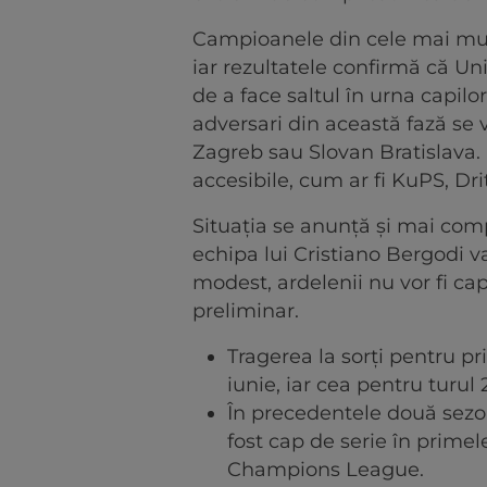
Campioanele din cele mai multe
iar rezultatele confirmă că Un
de a face saltul în urna capilor 
adversari din această fază se
Zagreb sau Slovan Bratislava. 
accesibile, cum ar fi KuPS, Dr
Situația se anunță și mai comp
echipa lui Cristiano Bergodi va
modest, ardelenii nu vor fi cap
preliminar.
Tragerea la sorți pentru p
iunie, iar cea pentru turul 2
În precedentele două sezoa
fost cap de serie în prime
Champions League.