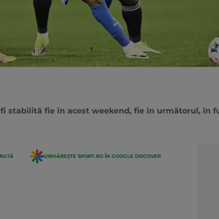
stabilită fie în acest weekend, fie în următorul, în fu
ERATĂ
URMĂREȘTE SPORT.RO ÎN GOOGLE DISCOVER