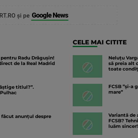
Google News
RT.RO și pe
CELE MAI CITITE
e pentru Radu Drăgușin!
Neluțu Varga
direct de la Real Madrid
să preia alt
toate condiț
FCSB ”și-a g
știge titlul?”.
mare”
 Pulhac
Variantă de 
 făcut anunțul despre
FCSB? Tehnic
luăm sincer!