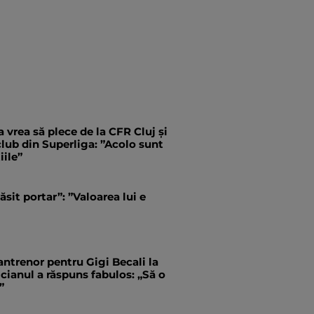
 vrea să plece de la CFR Cluj și
 club din Superliga: ”Acolo sunt
iile”
ăsit portar”: ”Valoarea lui e
antrenor pentru Gigi Becali la
ianul a răspuns fabulos: „Să o
”