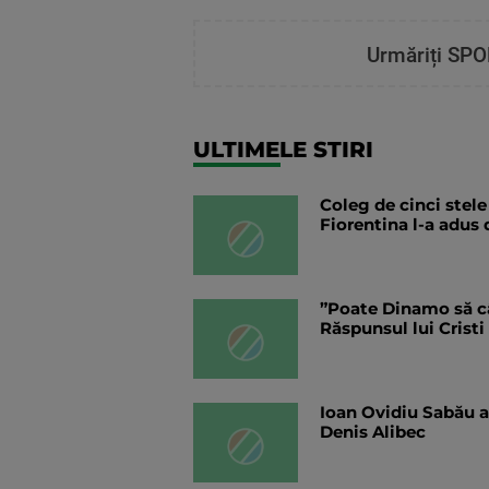
Urmăriți SPO
ULTIMELE STIRI
Coleg de cinci stel
Fiorentina l-a adus 
”Poate Dinamo să câ
Răspunsul lui Cristi
Ioan Ovidiu Sabău a
Denis Alibec