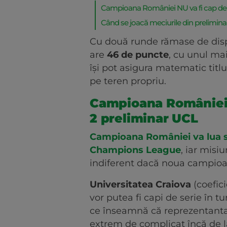
Campioana României NU va fi cap de s
Când se joacă meciurile din prelimin
Cu două runde rămase de disp
are
46 de puncte
, cu unul ma
își pot asigura matematic titlu
pe teren propriu.
Campioana României N
2 preliminar UCL
Campioana României va lua st
Champions League
, iar misi
indiferent dacă noua campioan
Universitatea Craiova
(coefici
vor putea fi capi de serie în t
ce înseamnă că reprezentant
extrem de complicat încă de la 