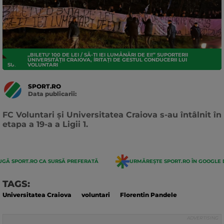
„BILETU' 100 DE LEI / SĂ-ȚI IEI LUMÂNĂRI DE EI!” SUPORTERII
UNIVERSITĂȚII CRAIOVA, IRITAȚI DE GESTUL CONDUCERII LUI
SUPERLIGA
VOLUNTARI
SPORT.RO
Data publicarii:
Data
actualizarii:
FC Voluntari și Universitatea Craiova s-au întâlnit în
etapa a 19-a a Ligii 1.
GĂ SPORT.RO CA SURSĂ PREFERATĂ
URMĂREȘTE SPORT.RO ÎN GOOGLE 
TAGS:
Universitatea Craiova
voluntari
Florentin Pandele