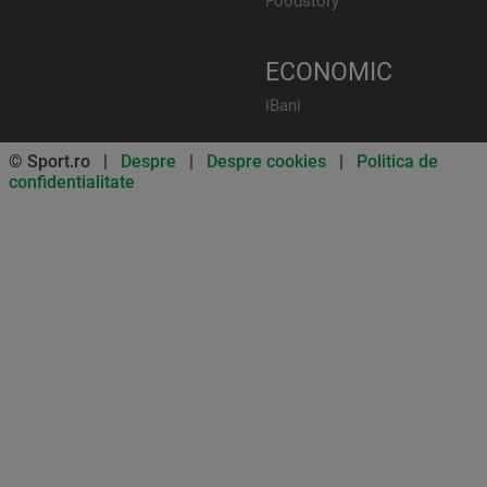
Foodstory
ECONOMIC
iBani
© Sport.ro |
Despre
|
Despre cookies
|
Politica de
confidentialitate
Don’t miss out on our news and
updates! Enable push
notifications
SUBSCRIBE
NOT NOW
UNSUBSCRIBE