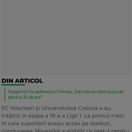
DIN ARTICOL
Dragomir îi ia apărarea lui Tamaș: „Toți care au băut au jucat
până la 35 de ani”
FC Voluntari și Universitatea Craiova s-au
întâlnit în etapa a 19-a a Ligii 1. La primul meci
în care suporterii aveau acces pe stadion,
conducerea ilfovenilor a stabilit ca prețul pentru