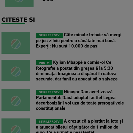
CITESTE SI
Câte minute trebuie să mergi
STIRILEPROTV
pe jos zilnic pentru o sănătate mai bună.
Experți: Nu sunt 10.000 de pași
Kylian Mbappé a comis-o! Ce
PROTV
fotografie a postat din greșeală la 5:30
dimineața. Imaginea a dispărut în câteva
secunde, dar fanii au apucat să o salveze
Nicușor Dan avertizează
STIRILEPROTV
Parlamentul: Dacă adoptați astfel Legea
decarbonizării voi uza de toate prerogativele
constituționale
A crezut că a pierdut la loto și
STIRILEPROTV
a aruncat biletul câștigător de 1 milion de
euro. Ce a urmat e neașteptat