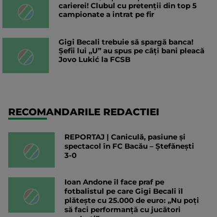
carierei! Clubul cu pretenții din top 5
campionate a intrat pe fir
Gigi Becali trebuie să spargă banca!
Șefii lui „U” au spus pe câți bani pleacă
Jovo Lukić la FCSB
RECOMANDARILE REDACTIEI
REPORTAJ | Caniculă, pasiune și
spectacol în FC Bacău – Ștefănești
3-0
Ioan Andone îl face praf pe
fotbalistul pe care Gigi Becali îl
plătește cu 25.000 de euro: „Nu poți
să faci performanță cu jucători