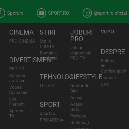
Sport.ro
SPORT.RO
@sport.ro.oficial
CINEMA
STIRI
JOBURI
VOYO
PRO
PRO•CINEMA
Știrile
PRO•TV
Job-uri
DESPRE
România,
disponibile
te iubesc!
PRO•TV
DIVERTISMENT
Politica
de
PRO•TV
Confidențialita
Românii
TEHNOLOGIE
LIFESTYLE
Contact
au Talent
CNA
I Like IT
Doctor de
Vocea
Bine
României
Acasă
Las
SPORT
Fierbinți
Acasă
Gold
Apropo
Sport.ro
TV
Perfecte
PRO•ARENA
DeBărbați