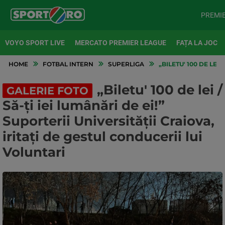
PREMI
VOYO SPORT LIVE
MERCATO PREMIER LEAGUE
FAȚA LA JOC
HOME
FOTBAL INTERN
SUPERLIGA
„BILETU' 100 DE LEI
„Biletu' 100 de lei /
GALERIE FOTO
Să-ți iei lumânări de ei!”
Suporterii Universității Craiova,
iritați de gestul conducerii lui
Voluntari