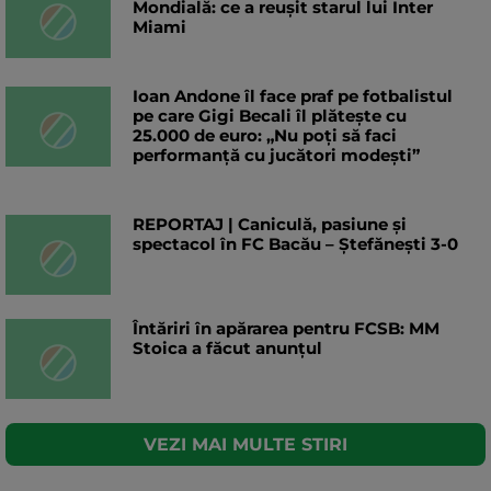
Mondială: ce a reușit starul lui Inter
Miami
Ioan Andone îl face praf pe fotbalistul
pe care Gigi Becali îl plătește cu
25.000 de euro: „Nu poți să faci
performanță cu jucători modești”
REPORTAJ | Caniculă, pasiune și
spectacol în FC Bacău – Ștefănești 3-0
Întăriri în apărarea pentru FCSB: MM
Stoica a făcut anunțul
VEZI MAI MULTE STIRI