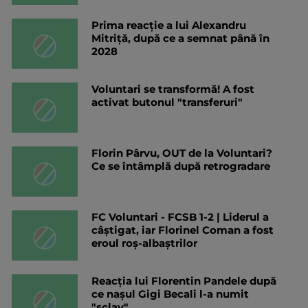
Prima reacție a lui Alexandru
Mitriță, după ce a semnat până în
2028
Voluntari se transformă! A fost
activat butonul "transferuri"
Florin Pârvu, OUT de la Voluntari?
Ce se întâmplă după retrogradare
FC Voluntari - FCSB 1-2 | Liderul a
câștigat, iar Florinel Coman a fost
eroul roș-albaștrilor
Reacția lui Florentin Pandele după
ce nașul Gigi Becali l-a numit
"sclav"