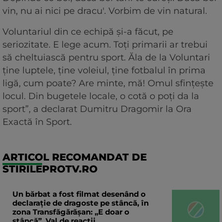
vin, nu ai nici pe dracu'. Vorbim de vin natural.
Voluntariul din ce echipă și-a făcut, pe
seriozitate. E lege acum. Toți primarii ar trebui
să cheltuiască pentru sport. Ăla de la Voluntari
ține luptele, ține voleiul, ține fotbalul în prima
ligă, cum poate? Are minte, mă! Omul sfințește
locul. Din bugetele locale, o cotă o poți da la
sport”, a declarat Dumitru Dragomir la Ora
Exactă în Sport.
ARTICOL RECOMANDAT DE
STIRILEPROTV.RO
Un bărbat a fost filmat desenând o
declaraţie de dragoste pe stâncă, în
zona Transfăgărăşan: „E doar o
stâncă”. Val de reacții