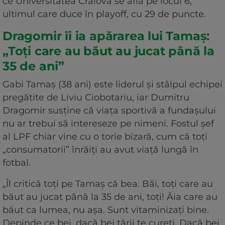
ce Universitatea Craiova se află pe locul 6,
ultimul care duce în playoff, cu 29 de puncte.
Dragomir îi ia apărarea lui Tamaș:
„Toți care au băut au jucat până la
35 de ani”
Gabi Tamaș (38 ani) este liderul și stâlpul echipei
pregătite de Liviu Ciobotariu, iar Dumitru
Dragomir susține că viața sportivă a fundașului
nu ar trebui să intereseze pe nimeni. Fostul șef
al LPF chiar vine cu o torie bizară, cum că toți
„consumatorii” înrăiți au avut viață lungă în
fotbal.
„Îl critică toți pe Tamaș că bea. Băi, toți care au
băut au jucat până la 35 de ani, toți! Ăia care au
băut ca lumea, nu așa. Sunt vitaminizați bine.
Depinde ce bei, dacă bei tării te cureți. Dacă bei