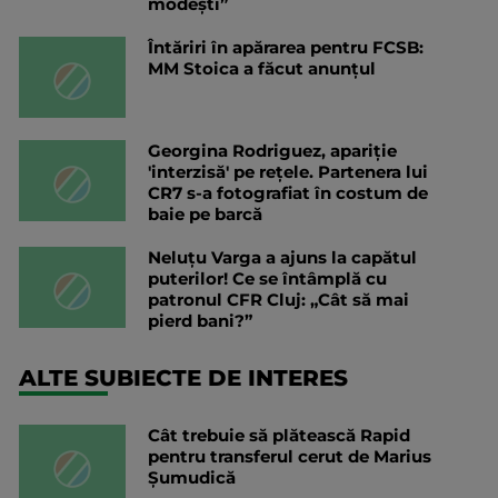
modești”
Întăriri în apărarea pentru FCSB:
MM Stoica a făcut anunțul
Georgina Rodriguez, apariție
'interzisă' pe rețele. Partenera lui
CR7 s-a fotografiat în costum de
baie pe barcă
Neluțu Varga a ajuns la capătul
puterilor! Ce se întâmplă cu
patronul CFR Cluj: „Cât să mai
pierd bani?”
ALTE SUBIECTE DE INTERES
Cât trebuie să plătească Rapid
pentru transferul cerut de Marius
Șumudică