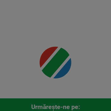
Holloway
2
Mai multe
detalii
00:00
Urmăreşte-ne pe: