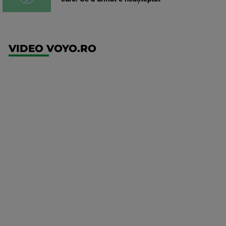
VIDEO VOYO.RO
UFC
(EN)
UFC
Fight
Night:
Medic vs
Rodriguez
Mai multe