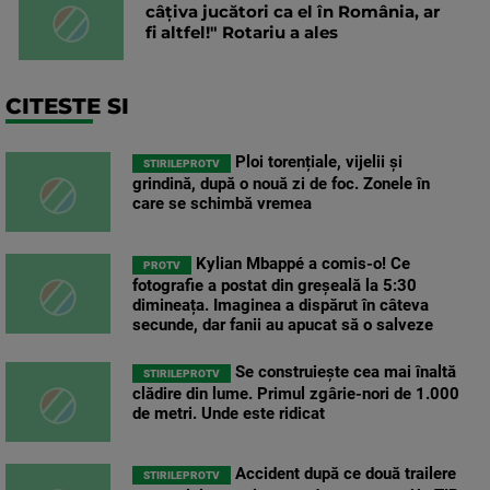
câțiva jucători ca el în România, ar
fi altfel!" Rotariu a ales
CITESTE SI
Ploi torențiale, vijelii și
STIRILEPROTV
grindină, după o nouă zi de foc. Zonele în
care se schimbă vremea
Kylian Mbappé a comis-o! Ce
PROTV
fotografie a postat din greșeală la 5:30
dimineața. Imaginea a dispărut în câteva
secunde, dar fanii au apucat să o salveze
Se construiește cea mai înaltă
STIRILEPROTV
clădire din lume. Primul zgârie-nori de 1.000
de metri. Unde este ridicat
Accident după ce două trailere
STIRILEPROTV