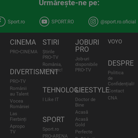
Urmăreşte-ne pe:
Sport.ro
SPORT.RO
@sport.ro.oficial
CINEMA
STIRI
JOBURI
VOYO
PRO
PRO•CINEMA
Știrile
PRO•TV
Job-uri
DESPRE
România,
disponibile
te iubesc!
PRO•TV
DIVERTISMENT
Politica
de
PRO•TV
Confidențialita
Românii
TEHNOLOGIE
LIFESTYLE
Contact
au Talent
CNA
I Like IT
Doctor de
Vocea
Bine
României
Acasă
Las
SPORT
Fierbinți
Acasă
Gold
Apropo
Sport.ro
TV
Perfecte
PRO•ARENA