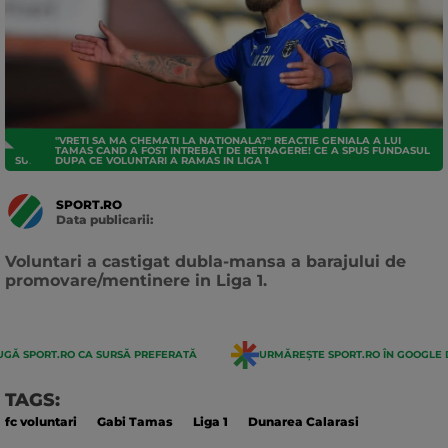
"VRETI SA MA CHEMATI LA NATIONALA?" REACTIE GENIALA A LUI
TAMAS CAND A FOST INTREBAT DE RETRAGERE! CE A SPUS FUNDASUL
SUPERLIGA
DUPA CE VOLUNTARI A RAMAS IN LIGA 1
SPORT.RO
Data publicarii:
Data
actualizarii:
Voluntari a castigat dubla-mansa a barajului de
promovare/mentinere in Liga 1.
GĂ SPORT.RO CA SURSĂ PREFERATĂ
URMĂREȘTE SPORT.RO ÎN GOOGLE 
TAGS:
fc voluntari
Gabi Tamas
Liga 1
Dunarea Calarasi