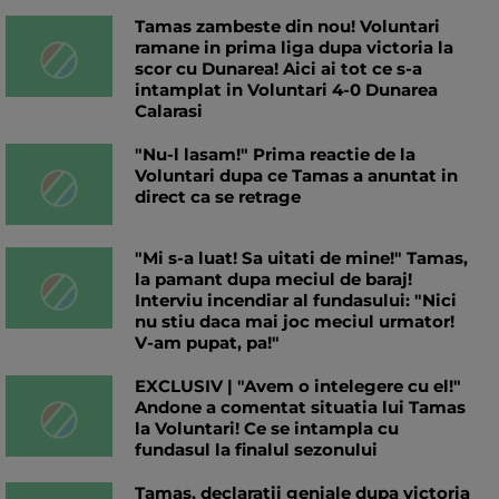
Tamas zambeste din nou! Voluntari
ramane in prima liga dupa victoria la
scor cu Dunarea! Aici ai tot ce s-a
intamplat in Voluntari 4-0 Dunarea
Calarasi
"Nu-l lasam!" Prima reactie de la
Voluntari dupa ce Tamas a anuntat in
direct ca se retrage
"Mi s-a luat! Sa uitati de mine!" Tamas,
la pamant dupa meciul de baraj!
Interviu incendiar al fundasului: "Nici
nu stiu daca mai joc meciul urmator!
V-am pupat, pa!"
EXCLUSIV | "Avem o intelegere cu el!"
Andone a comentat situatia lui Tamas
la Voluntari! Ce se intampla cu
fundasul la finalul sezonului
Tamas, declaratii geniale dupa victoria