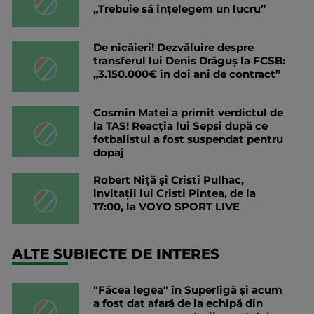
„Trebuie să înțelegem un lucru”
De nicăieri! Dezvăluire despre
transferul lui Denis Drăguș la FCSB:
„3.150.000€ în doi ani de contract”
Cosmin Matei a primit verdictul de
la TAS! Reacția lui Sepsi după ce
fotbalistul a fost suspendat pentru
dopaj
Robert Niță și Cristi Pulhac,
invitații lui Cristi Pintea, de la
17:00, la VOYO SPORT LIVE
ALTE SUBIECTE DE INTERES
"Făcea legea" în Superligă și acum
a fost dat afară de la echipă din