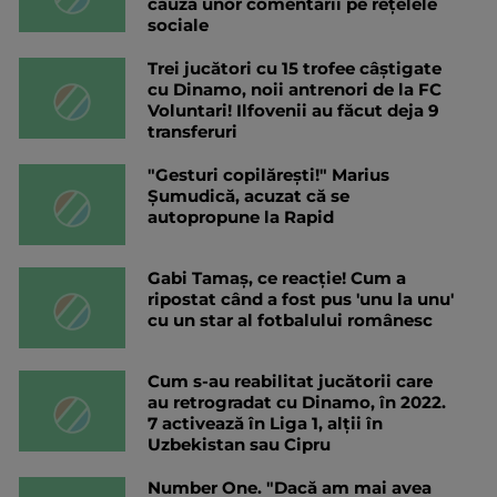
cauza unor comentarii pe rețelele
sociale
Trei jucători cu 15 trofee câștigate
cu Dinamo, noii antrenori de la FC
Voluntari! Ilfovenii au făcut deja 9
transferuri
"Gesturi copilărești!" Marius
Șumudică, acuzat că se
autopropune la Rapid
Gabi Tamaș, ce reacție! Cum a
ripostat când a fost pus 'unu la unu'
cu un star al fotbalului românesc
Cum s-au reabilitat jucătorii care
au retrogradat cu Dinamo, în 2022.
7 activează în Liga 1, alții în
Uzbekistan sau Cipru
Number One. "Dacă am mai avea