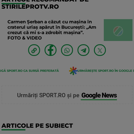
STIRILEPROTV.RO
Carmen Șerban a căzut cu mașina în
craterul uriaș apărut în București: „Am
crezut că mi s-a zdrobit mașina”.
FOTO & VIDEO
GĂ SPORT.RO CA SURSĂ PREFERATĂ
URMĂREȘTE SPORT.RO ÎN GOOGLE 
Google News
Urmăriți SPORT.RO și pe
ARTICOLE PE SUBIECT