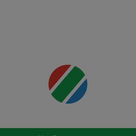
FCSB -
FK Auda
Mai multe
detalii
00:00