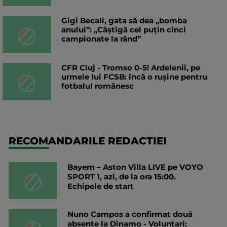
Gigi Becali, gata să dea „bomba
anului”: „Câștigă cel puțin cinci
campionate la rând”
CFR Cluj - Tromso 0-5! Ardelenii, pe
urmele lui FCSB: încă o rușine pentru
fotbalul românesc
RECOMANDARILE REDACTIEI
Bayern – Aston Villa LIVE pe VOYO
SPORT 1, azi, de la ora 15:00.
Echipele de start
Nuno Campos a confirmat două
absențe la Dinamo - Voluntari: