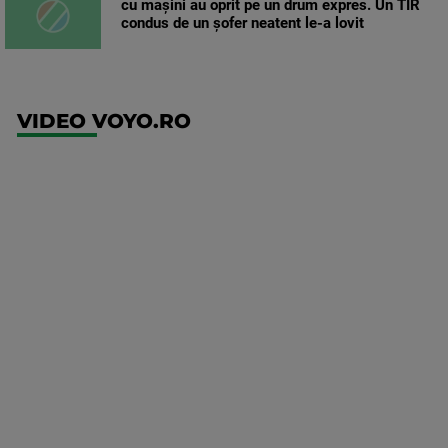
cu mașini au oprit pe un drum expres. Un TIR
condus de un șofer neatent le-a lovit
VIDEO VOYO.RO
UFC
(EN)
UFC
Fight
Night:
Gamrot
vs
Salkilld