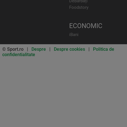
DeBărbați
Foodstory
ECONOMIC
iBani
© Sport.ro |
Despre
|
Despre cookies
|
Politica de
confidentialitate
Don’t miss out on our news and
updates! Enable push
notifications
SUBSCRIBE
NOT NOW
UNSUBSCRIBE