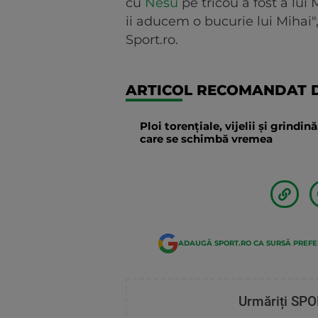
cu
Nesu
pe tricou a fost a lui
ii aducem o bucurie lui Mihai
Sport.ro.
ARTICOL RECOMANDAT D
Ploi torențiale, vijelii și grindi
care se schimbă vremea
ADAUGĂ SPORT.RO CA SURSĂ PREF
Urmăriți SPO