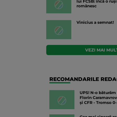
lui FCSB: încă o ruș
românesc
Vinicius a semnat!
VEZI MAI MULT
RECOMANDARILE REDAC
UPS! N-o băturăm n
Florin Caramavrov
și CFR - Tromso 0
Cea mai sinceră re