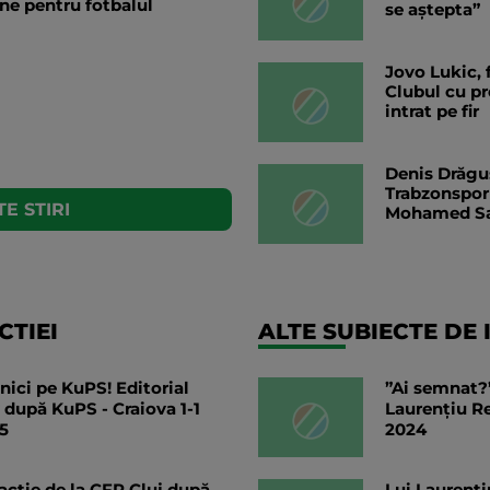
ine pentru fotbalul
se aștepta”
Jovo Lukic, f
Clubul cu pr
intrat pe fir
Denis Drăguș
Trabzonspor 
E STIRI
Mohamed S
TIEI
ALTE SUBIECTE DE 
ici pe KuPS! Editorial
”Ai semnat?”
 după KuPS - Craiova 1-1
Laurențiu R
-5
2024
acție de la CFR Cluj după
Lui Laurenți