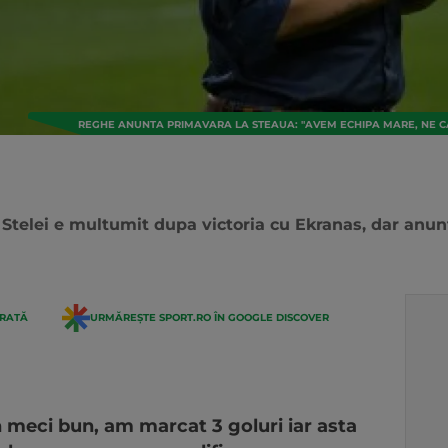
REGHE ANUNTA PRIMAVARA LA STEAUA: "AVEM ECHIPA MARE, NE CAL
 Stelei e multumit dupa victoria cu Ekranas, dar an
ERATĂ
URMĂREȘTE SPORT.RO ÎN GOOGLE DISCOVER
 meci bun, am marcat 3 goluri iar asta