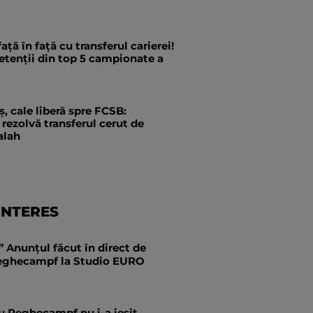
ață în față cu transferul carierei!
etenții din top 5 campionate a
, cale liberă spre FCSB:
rezolvă transferul cerut de
alah
INTERES
 Anunțul făcut în direct de
eghecampf la Studio EURO
u Reghecampf nu i-a ieșit