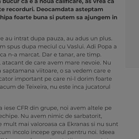
 bucur ca e a noua calificare, as vrea ca
lte recorduri. Deocamdata asteptam
chipa foarte buna si putem sa ajungem in
re au intrat dupa pauza, au adus un plus.
am spus dupa meciul cu Vaslui. Adi Popa a
 ca n-a marcat. Dar e tanar, are timp.
n, atacant de care avem mare nevoie. Nu
na saptamana viitoare, o sa vedem care e
ucator important pe care ni-l dorim foarte
acum de Teixeira, nu este inca jucatorul
 iese CFR din grupe, noi avem altele pe
echipe. Nu avem nimic de sarbatorit,
 mult mai valoroasa ca Ekranas si nu sunt
um incolo incepe greul pentru noi. Ideea