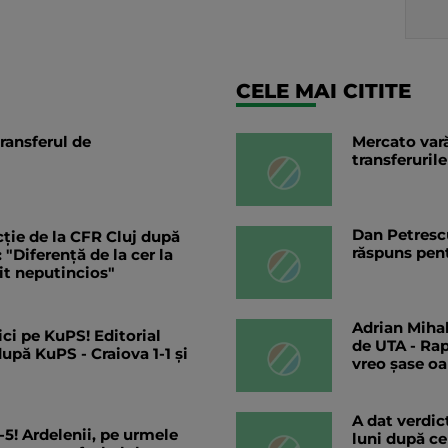
CELE MAI CITITE
ransferul de
Mercato vară
transferurile
Dan Petrescu
cție de la CFR Cluj după
răspuns pent
"Diferență de la cer la
t neputincios"
Adrian Mihal
ci pe KuPS! Editorial
de UTA - Rap
upă KuPS - Craiova 1-1 și
vreo șase o
A dat verdic
5! Ardelenii, pe urmele
luni după ce