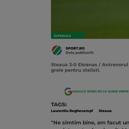
SUPERLIGA
SPORT.RO
Data publicarii:
Data
actualizarii:
Steaua 3-0 Ekranas / Antrenorul
grele pentru stelisti.
ADAUGĂ SPORT.RO CA SURSĂ PREF
TAGS:
Laurentiu Reghecampf
Steaua
"Ne simtim bine, am facut un