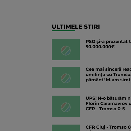
ULTIMELE STIRI
PSG și-a prezentat t
50.000.000€
Cea mai sinceră rea
umilința cu Tromso: 
pământ! M-am simți
UPS! N-o băturăm ni
Florin Caramavrov d
CFR - Tromso 0-5
CFR Cluj - Tromso 0-