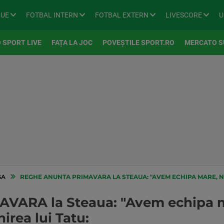
GUE
FOTBAL INTERN
FOTBAL EXTERN
LIVESCORE
U
 SPORT LIVE
FAȚA LA JOC
POVEȘTILE SPORT.RO
MERCATO S
GA
REGHE ANUNTA PRIMAVARA LA STEAUA: "AVEM ECHIPA MARE, NE CALIFIC
VARA la Steaua: "Avem echipa ma
irea lui Tatu: