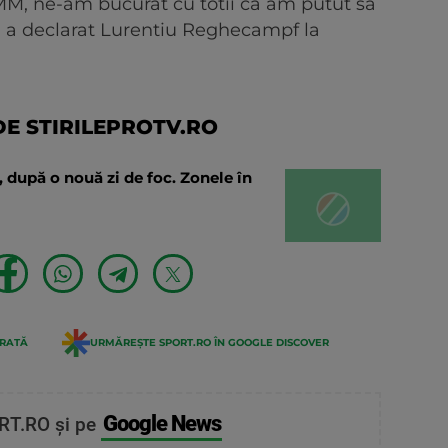
 MM, ne-am bucurat cu totii ca am putut sa
", a declarat Lurentiu Reghecampf la
E STIRILEPROTV.RO
nă, după o nouă zi de foc. Zonele în
ERATĂ
URMĂREȘTE SPORT.RO ÎN GOOGLE DISCOVER
Google News
RT.RO și pe